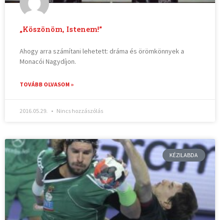
„Köszönöm, Istenem!”
Ahogy arra számítani lehetett: dráma és örömkönnyek a
Monacói Nagydíjon.
TOVÁBB OLVASOM »
2016.05.29.
Nincs hozzászólás
KÉZILABDA