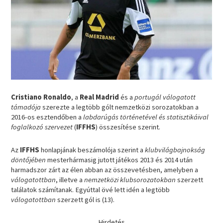
Cristiano Ronaldo
, a
Real Madrid
és a
portugál válogatott
támadója
szerezte a legtöbb gólt nemzetközi sorozatokban a
2016-os esztendőben a
labdarúgás történetével és statisztikáival
foglalkozó szervezet
(
IFFHS
) összesítése szerint.
Az
IFFHS
honlapjának beszámolója szerint a
klubvilágbajnokság
döntőjében
mesterhármasig jutott játékos 2013 és 2014 után
harmadszor zárt az élen abban az összevetésben, amelyben a
válogatottban
, illetve a
nemzetközi klubsorozatokban
szerzett
találatok számítanak. Egyúttal övé lett idén a legtöbb
válogatottban
szerzett gól is (13).
Hirdetés