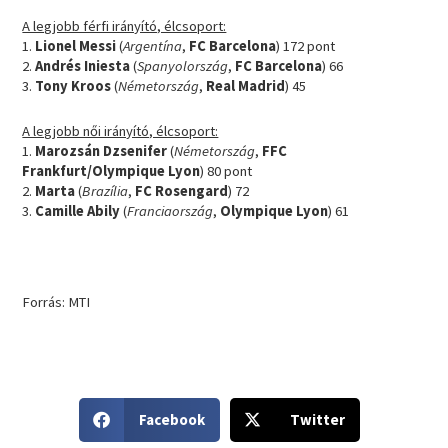
A legjobb férfi irányító, élcsoport:
1.
Lionel Messi
(
Argentína
,
FC Barcelona
) 172 pont
2.
Andrés Iniesta
(
Spanyolország
,
FC Barcelona
) 66
3.
Tony Kroos
(
Németország
,
Real Madrid
) 45
A legjobb női irányító, élcsoport:
1.
Marozsán Dzsenifer
(
Németország
,
FFC
Frankfurt/Olympique Lyon
) 80 pont
2.
Marta
(
Brazília
,
FC Rosengard
) 72
3.
Camille Abily
(
Franciaország
,
Olympique Lyon
) 61
Forrás: MTI
S
S
Facebook
Twitter
h
h
a
a