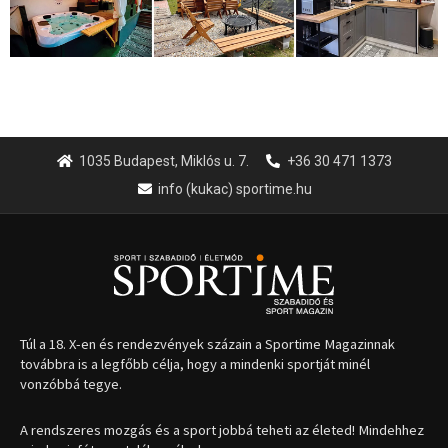
1035 Budapest, Miklós u. 7.
+36 30 471 1373
info (kukac) sportime.hu
Túl a 18. X-en és rendezvények százain a Sportime Magazinnak
továbbra is a legfőbb célja, hogy a mindenki sportját minél
vonzóbbá tegye.
A rendszeres mozgás és a sport jobbá teheti az életed! Mindehhez