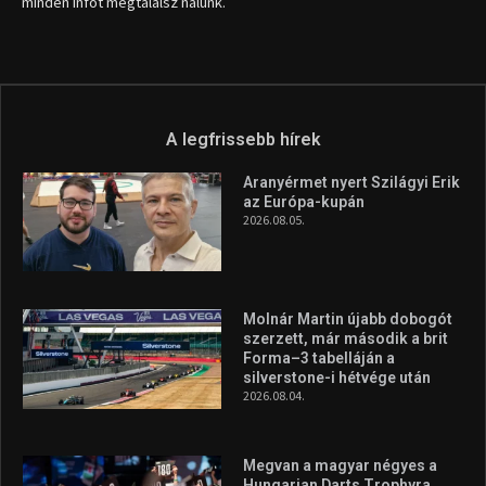
minden infót megtalálsz nálunk.
A legfrissebb hírek
Aranyérmet nyert Szilágyi Erik
az Európa-kupán
2026.08.05.
Molnár Martin újabb dobogót
szerzett, már második a brit
Forma–3 tabelláján a
silverstone-i hétvége után
2026.08.04.
Megvan a magyar négyes a
Hungarian Darts Trophyra