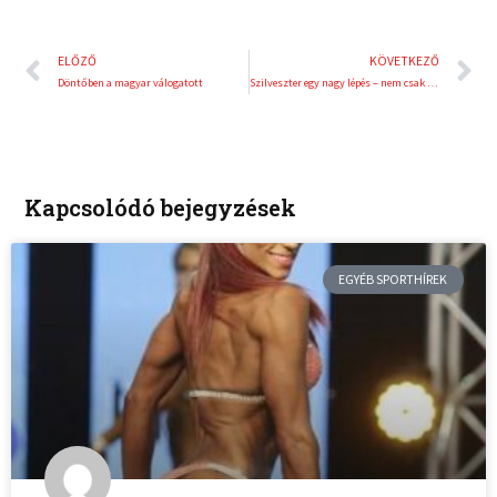
Előző
K
ELŐZŐ
KÖVETKEZŐ
Döntőben a magyar válogatott
Szilveszter egy nagy lépés – nem csak az újév felé!
Kapcsolódó bejegyzések
EGYÉB SPORTHÍREK