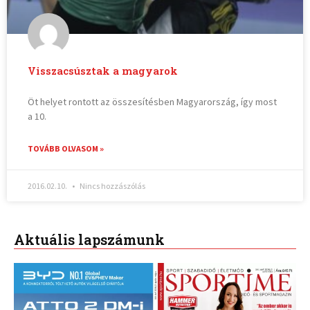
Visszacsúsztak a magyarok
Öt helyet rontott az összesítésben Magyarország, így most
a 10.
TOVÁBB OLVASOM »
2016.02.10.
Nincs hozzászólás
Aktuális lapszámunk