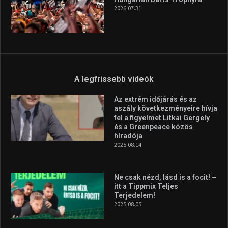
2026.07.31.
A legfrissebb videók
Az extrém időjárás és az
aszály következményeire hívja
fel a figyelmet Litkai Gergely
és a Greenpeace közös
híradója
2025.08.14.
Ne csak nézd, lásd is a focit! –
itt a Tippmix Teljes
Terjedelem!
2025.08.05.