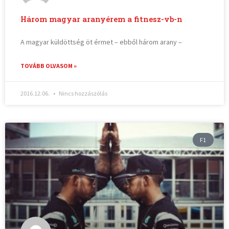
Három magyar aranyérem a fitnesz-vb-n
A magyar küldöttség öt érmet – ebből három arany –
TOVÁBB OLVASOM »
2016.12.06.
Nincs hozzászólás
F1