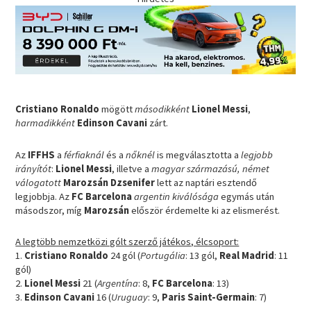
Cristiano Ronaldo
mögött
másodikként
Lionel Messi
,
harmadikként
Edinson Cavani
zárt.
Az
IFFHS
a
férfiaknál
és a
nőknél
is megválasztotta a
legjobb
irányítót
:
Lionel Messi
, illetve a
magyar származású, német
válogatott
Marozsán Dzsenifer
lett az naptári esztendő
legjobbja. Az
FC Barcelona
argentin kiválósága
egymás után
másodszor, míg
Marozsán
először érdemelte ki az elismerést.
A legtöbb nemzetközi gólt szerző játékos, élcsoport:
1.
Cristiano Ronaldo
24 gól (
Portugália
: 13 gól,
Real Madrid
: 11
gól)
2.
Lionel Messi
21 (
Argentína
: 8,
FC Barcelona
: 13)
3.
Edinson Cavani
16 (
Uruguay
: 9,
Paris Saint-Germain
: 7)