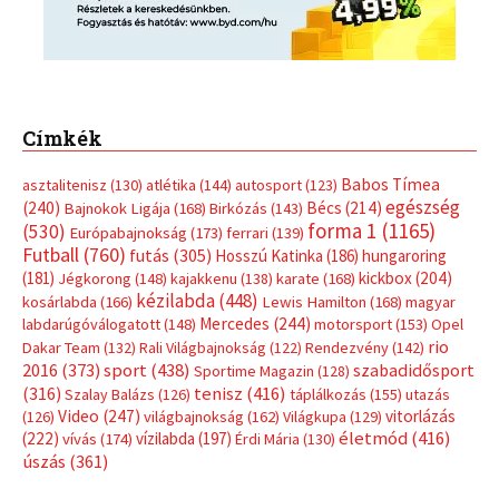
Címkék
Babos Tímea
asztalitenisz
(130)
atlétika
(144)
autosport
(123)
egészség
(240)
Bécs
(214)
Bajnokok Ligája
(168)
Birkózás
(143)
forma 1
(1165)
(530)
Európabajnokság
(173)
ferrari
(139)
Futball
(760)
futás
(305)
Hosszú Katinka
(186)
hungaroring
(181)
kickbox
(204)
Jégkorong
(148)
kajakkenu
(138)
karate
(168)
kézilabda
(448)
kosárlabda
(166)
Lewis Hamilton
(168)
magyar
Mercedes
(244)
labdarúgóválogatott
(148)
motorsport
(153)
Opel
rio
Dakar Team
(132)
Rali Világbajnokság
(122)
Rendezvény
(142)
sport
(438)
2016
(373)
szabadidősport
Sportime Magazin
(128)
(316)
tenisz
(416)
Szalay Balázs
(126)
táplálkozás
(155)
utazás
Video
(247)
vitorlázás
(126)
világbajnokság
(162)
Világkupa
(129)
életmód
(416)
(222)
vívás
(174)
vízilabda
(197)
Érdi Mária
(130)
úszás
(361)