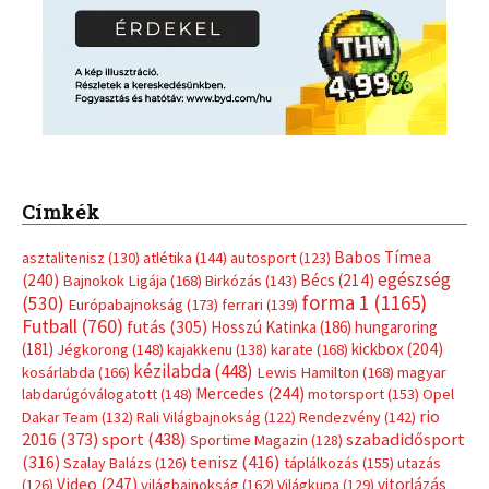
Címkék
Babos Tímea
asztalitenisz
(130)
atlétika
(144)
autosport
(123)
egészség
(240)
Bécs
(214)
Bajnokok Ligája
(168)
Birkózás
(143)
forma 1
(1165)
(530)
Európabajnokság
(173)
ferrari
(139)
Futball
(760)
futás
(305)
Hosszú Katinka
(186)
hungaroring
(181)
kickbox
(204)
Jégkorong
(148)
kajakkenu
(138)
karate
(168)
kézilabda
(448)
kosárlabda
(166)
Lewis Hamilton
(168)
magyar
Mercedes
(244)
labdarúgóválogatott
(148)
motorsport
(153)
Opel
rio
Dakar Team
(132)
Rali Világbajnokság
(122)
Rendezvény
(142)
sport
(438)
2016
(373)
szabadidősport
Sportime Magazin
(128)
(316)
tenisz
(416)
Szalay Balázs
(126)
táplálkozás
(155)
utazás
Video
(247)
vitorlázás
(126)
világbajnokság
(162)
Világkupa
(129)