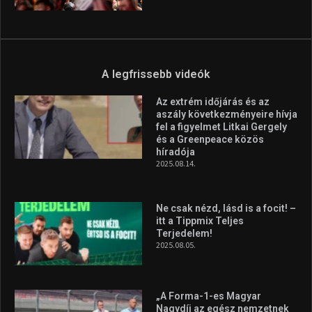
A legfrissebb videók
Az extrém időjárás és az
aszály következményeire hívja
fel a figyelmet Litkai Gergely
és a Greenpeace közös
híradója
2025.08.14.
Ne csak nézd, lásd is a focit! –
itt a Tippmix Teljes
Terjedelem!
2025.08.05.
„A Forma-1-es Magyar
Nagydíj az egész nemzetnek