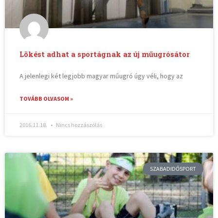
Lökést adhat a sportágnak az új műugrósátor
A jelenlegi két legjobb magyar műugró úgy véli, hogy az
TOVÁBB OLVASOM »
2016.11.18.
Nincs hozzászólás
SZABADIDŐSPORT