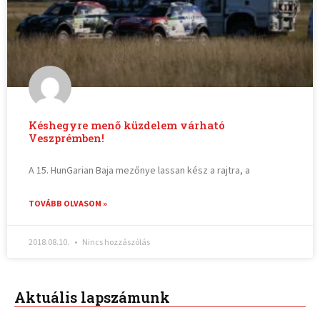
Késhegyre menő küzdelem várható
Veszprémben!
A 15. HunGarian Baja mezőnye lassan kész a rajtra, a
TOVÁBB OLVASOM »
2018.08.10.
Nincs hozzászólás
Aktuális lapszámunk