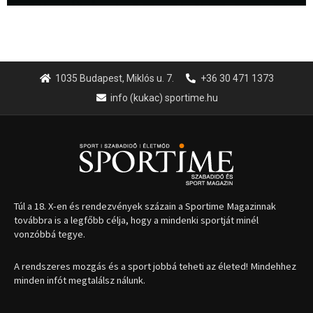
1035 Budapest, Miklós u. 7.
+36 30 471 1373
info (kukac) sportime.hu
Túl a 18. X-en és rendezvények százain a Sportime Magazinnak
továbbra is a legfőbb célja, hogy a mindenki sportját minél
vonzóbbá tegye.
A rendszeres mozgás és a sport jobbá teheti az életed! Mindehhez
minden infót megtalálsz nálunk.