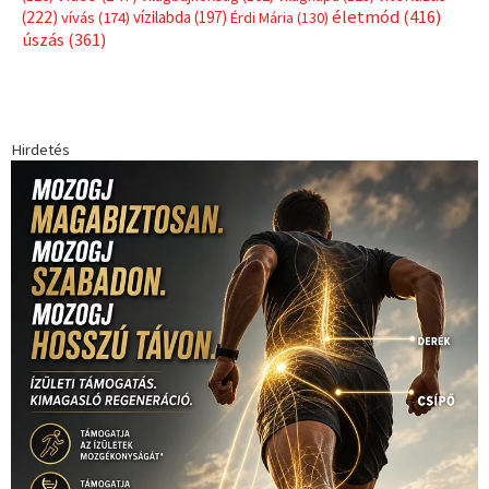
életmód
(416)
(222)
vívás
(174)
vízilabda
(197)
Érdi Mária
(130)
úszás
(361)
Hirdetés