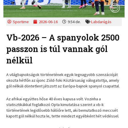
Sportime
2026-06-16
9:54 de.
Labdarúgás
Vb-2026 – A spanyolok 2500
passzon is túl vannak gól
nélkül
A világbajnokságok történetének egyik legnagyobb szenzációját
okozta hétfőn az újonc Zöld-foki Köztársaság válogatottja, amely
gól nélküli döntetlent játszott az Európa-bajnok spanyol csapattal.
Az afrikai együttes hőse 40 éves kapusa volt. Vozinha a
statisztikákkal foglalkozó Opta kimutatása szerint a vb-k
történetének legidősebb hálóőre lett, aki bemutatkozó meccsét
kapott gól nélkül hozta le, tette mindezt egyébként hét védéssel.