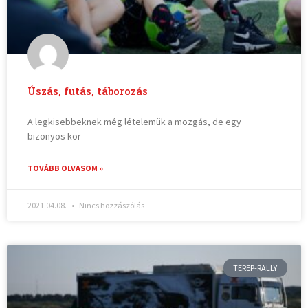
Úszás, futás, táborozás
A legkisebbeknek még lételemük a mozgás, de egy
bizonyos kor
TOVÁBB OLVASOM »
2021.04.08.
Nincs hozzászólás
TEREP-RALLY