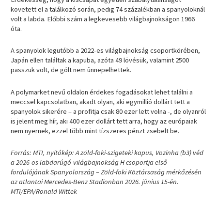
követett el a találkozó során, pedig 74 százalékban a spanyoloknál
volt a labda. Előbbi szám a legkevesebb világbajnokságon 1966
óta.
A spanyolok legutóbb a 2022-es világbajnokság csoportkörében,
Japán ellen találtak a kapuba, azóta 49 lövésük, valamint 2500
passzuk volt, de gólt nem ünnepelhettek.
A polymarket nevű oldalon érdekes fogadásokat lehet találni a
meccsel kapcsolatban, akadt olyan, aki egymillió dollárt tett a
spanyolok sikerére – a profitja csak 80 ezer lett volna -, de olyanról
is jelent meg hír, aki 400 ezer dollárt tett arra, hogy az európaiak
nem nyernek, ezzel több mint tízszeres pénzt zsebelt be.
Forrás: MTI, nyitókép: A zöld-foki-szigeteki kapus, Vozinha (b3) véd
a 2026-os labdarúgó-világbajnokság H csoportja első
fordulójának Spanyolország – Zöld-foki Köztársaság mérkőzésén
az atlantai Mercedes-Benz Stadionban 2026. június 15-én.
MTI/EPA/Ronald Wittek