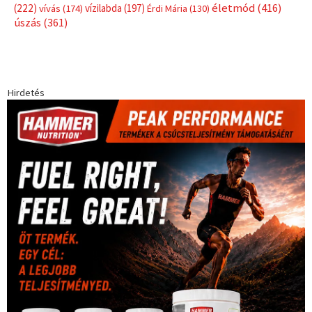
Címkék
Babos Tímea
asztalitenisz
(130)
atlétika
(144)
autosport
(123)
egészség
(240)
Bécs
(214)
Bajnokok Ligája
(168)
Birkózás
(143)
forma 1
(1165)
(530)
Európabajnokság
(173)
ferrari
(139)
Futball
(760)
futás
(305)
Hosszú Katinka
(186)
hungaroring
(181)
kickbox
(204)
Jégkorong
(148)
kajakkenu
(138)
karate
(168)
kézilabda
(448)
kosárlabda
(166)
Lewis Hamilton
(168)
magyar
Mercedes
(244)
labdarúgóválogatott
(148)
motorsport
(153)
Opel
rio
Dakar Team
(132)
Rali Világbajnokság
(122)
Rendezvény
(142)
sport
(438)
2016
(373)
szabadidősport
Sportime Magazin
(128)
(316)
tenisz
(416)
Szalay Balázs
(126)
táplálkozás
(155)
utazás
Video
(247)
vitorlázás
(126)
világbajnokság
(162)
Világkupa
(129)
életmód
(416)
(222)
vívás
(174)
vízilabda
(197)
Érdi Mária
(130)
úszás
(361)
Hirdetés