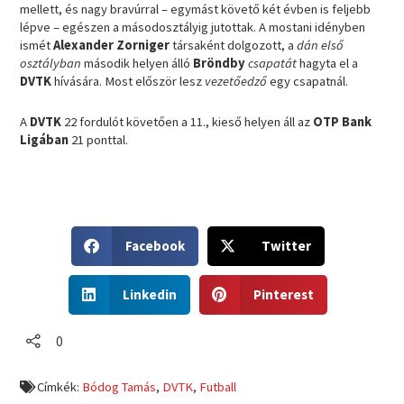
mellett, és nagy bravúrral – egymást követő két évben is feljebb
lépve – egészen a másodosztályig jutottak. A mostani idényben
ismét
Alexander Zorniger
társaként dolgozott, a
dán első
osztályban
második helyen álló
Bröndby
csapatát
hagyta el a
DVTK
hívására. Most először lesz
vezetőedző
egy csapatnál.
A
DVTK
22 fordulót követően a 11., kieső helyen áll az
OTP Bank
Ligában
21 ponttal.
S
S
Facebook
Twitter
h
h
a
a
S
S
r
r
Linkedin
Pinterest
h
h
e
e
a
a
o
o
r
r
0
n
n
e
e
f
t
o
o
a
w
Címkék:
Bódog Tamás
,
DVTK
,
Futball
n
n
c
i