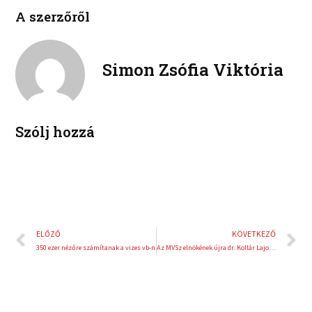
l
p
e
t
A szerzőről
i
i
b
t
n
n
o
e
k
t
o
r
e
e
Simon Zsófia Viktória
k
d
r
i
e
n
s
t
Szólj hozzá
Előző
K
ELŐZŐ
KÖVETKEZŐ
350 ezer nézőre számítanak a vizes vb-n
Az MVSz elnökének újra dr. Kollár Lajost jelölték