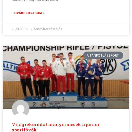
TOVÁBB OLVASOM »
2024.09.13.
Nincs hozzászólás
UTÁNPÓTLÁS SPORT
Világrekorddal aranyérmesek a junior
sportlövők