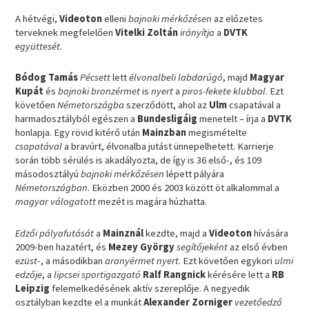
A hétvégi,
Videoton
elleni
bajnoki mérkőzésen
az előzetes
terveknek megfelelően
Vitelki Zoltán
irányítja
a
DVTK
együttesét
.
Bódog Tamás
Pécsett
lett
élvonalbeli labdarúgó
, majd
Magyar
Kupát
és
bajnoki bronzérmet
is
nyert
a
piros-fekete klubbal
. Ezt
követően
Németországba
szerződött, ahol az
Ulm
csapatával a
harmadosztályból egészen a
Bundesligáig
menetelt – írja a
DVTK
honlapja. Egy rövid kitérő után
Mainzban
megismételte
csapatával
a bravúrt, élvonalba jutást ünnepelhetett. Karrierje
során több sérülés is akadályozta, de így is 36 első-, és 109
másodosztályú
bajnoki mérkőzésen
lépett pályára
Németországban
. Eközben 2000 és 2003 között öt alkalommal a
magyar válogatott
mezét is magára húzhatta.
Edzői pályafutását
a
Mainznál
kezdte, majd a
Videoton
hívására
2009-ben hazatért, és
Mezey György
segítőjeként
az első évben
ezüst
-, a másodikban
aranyérmet
nyert
. Ezt követően egykori
ulmi
edzője
, a
lipcsei sportigazgató
Ralf Rangnick
kérésére lett a
RB
Leipzig
felemelkedésének aktív szereplője. A negyedik
osztályban kezdte el a munkát
Alexander Zorniger
vezetőedző