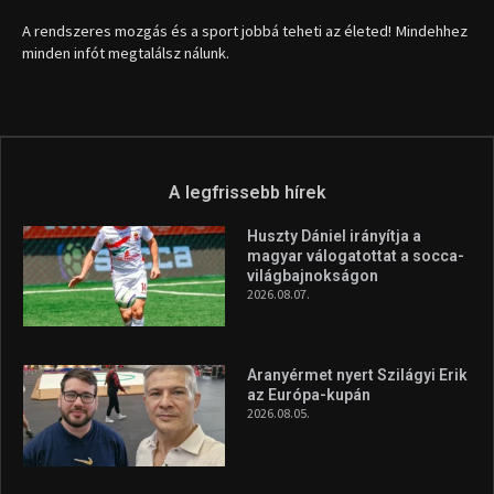
1035 Budapest, Miklós u. 7.
+36 30 471 1373
info (kukac) sportime.hu
Túl a 18. X-en és rendezvények százain a Sportime Magazinnak
továbbra is a legfőbb célja, hogy a mindenki sportját minél
vonzóbbá tegye.
A rendszeres mozgás és a sport jobbá teheti az életed! Mindehhez
minden infót megtalálsz nálunk.
A legfrissebb hírek