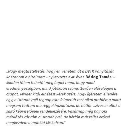
„Nagy megtiszteltetés, hogy én vehetem át a DVTK irányítását,
köszönöm a bizalmat!
– nyilatkozta a 46 éves
Bódog Tamás
. –
Minden tőlem telhetőt meg fogok tenni, hogy mind
eredményességben, mind játékban számottevően előrelépjen a
csapat. Mindenkitől elnézést kérek azért, hogy ígéretem ellenére
egy, a Bröndbynél tegnap este felmerült technikai probléma miatt
mégsem tudtam ma reggel hazautazni, de hétfőn szívesen állok a
sajtó képviselőinek rendelkezésére. Vasárnap még bajnoki
mérkőzés vár rám a Bröndbyvel, de hétfőn már teljes erővel
megkezdem a munkát Miskolcon.”