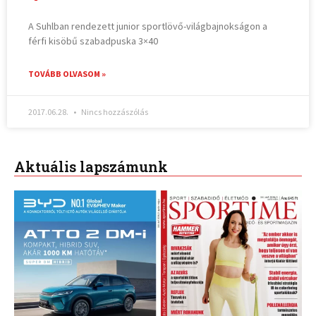
A Suhlban rendezett junior sportlövő-világbajnokságon a
férfi kisöbű szabadpuska 3×40
TOVÁBB OLVASOM »
2017.06.28.
Nincs hozzászólás
Aktuális lapszámunk