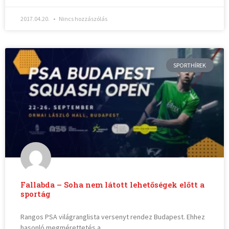
2017.04.20.
Nincs hozzászólás
SPORTHÍREK
Fallabda – Soha nem látott lehetőségek előtt a
sportág
Rangos PSA világranglista versenyt rendez Budapest. Ehhez
hasonló megmérettetés a