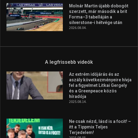
Huszty Dániel irányítja a
magyar válogatottat a socca-
világbajnokságon
2026.08.07.
Aranyérmet nyert Szilágyi Erik
az Európa-kupán
2026.08.05.
Molnár Martin újabb dobogót
szerzett, már második a brit
Forma–3 tabelláján a
silverstone-i hétvége után
2026.08.04.