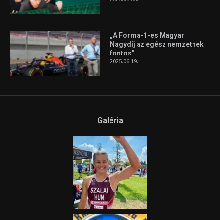
A legfrissebb videók
Az extrém időjárás és az
aszály következményeire hívja
fel a figyelmet Litkai Gergely
és a Greenpeace közös
híradója
2025.08.14.
Ne csak nézd, lásd is a focit! –
itt a Tippmix Teljes
Terjedelem!
2025.08.05.
„A Forma-1-es Magyar
Nagydíj az egész nemzetnek
fontos”
2025.06.19.