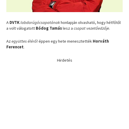
A
DVTK
labdarúgócsapatának
honlapján olvasható, hogy hétfőtől
a volt válogatott
Bódog Tamás
lesz a
csapat vezetőedzője
.
Az
együttes
éléről
éppen egy hete menesztették
Horváth
Ferencet
.
Hirdetés