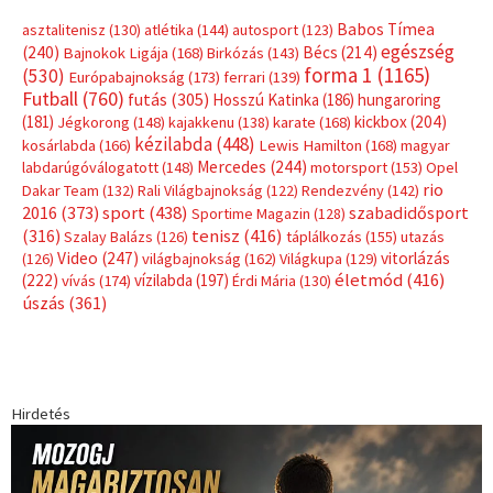
Babos Tímea
asztalitenisz
(130)
atlétika
(144)
autosport
(123)
egészség
(240)
Bécs
(214)
Bajnokok Ligája
(168)
Birkózás
(143)
forma 1
(1165)
(530)
Európabajnokság
(173)
ferrari
(139)
Futball
(760)
futás
(305)
Hosszú Katinka
(186)
hungaroring
(181)
kickbox
(204)
Jégkorong
(148)
kajakkenu
(138)
karate
(168)
kézilabda
(448)
kosárlabda
(166)
Lewis Hamilton
(168)
magyar
Mercedes
(244)
labdarúgóválogatott
(148)
motorsport
(153)
Opel
rio
Dakar Team
(132)
Rali Világbajnokság
(122)
Rendezvény
(142)
sport
(438)
2016
(373)
szabadidősport
Sportime Magazin
(128)
(316)
tenisz
(416)
Szalay Balázs
(126)
táplálkozás
(155)
utazás
Video
(247)
vitorlázás
(126)
világbajnokság
(162)
Világkupa
(129)
életmód
(416)
(222)
vívás
(174)
vízilabda
(197)
Érdi Mária
(130)
úszás
(361)
Hirdetés