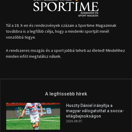
Túl a 18. X-en és rendezvények százain a Sportime Magazinnak
továbbra is a legfőbb célja, hogy a mindenki sportját minél
vonzóbbá tegye.
A rendszeres mozgás és a sport jobbá teheti az életed! Mindehhez
minden infót megtalálsz nálunk.
A legfrissebb hírek
Huszty Dániel irányítja a
magyar válogatottat a socca-
világbajnokságon
2026.08.07.