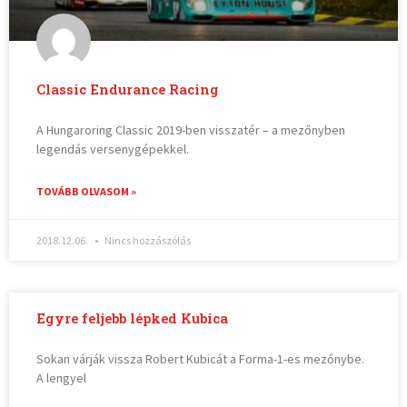
Classic Endurance Racing
A Hungaroring Classic 2019-ben visszatér – a mezőnyben
legendás versenygépekkel.
TOVÁBB OLVASOM »
2018.12.06.
Nincs hozzászólás
Egyre feljebb lépked Kubica
Sokan várják vissza Robert Kubicát a Forma-1-es mezőnybe.
A lengyel