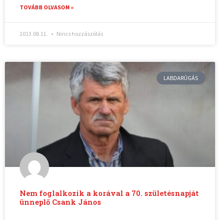
TOVÁBB OLVASOM »
2013.08.11.
Nincs hozzászólás
LABDARÚGÁS
Nem foglalkozik a korával a 70. születésnapját
ünneplő Csank János