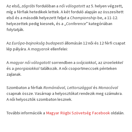
Az első,
zágrábi
fordulóban a
női válogatott
az 5. helyen végzett,
míg a férfiak hetedikek lettek. A két forduló alapján az összesített
első és a második helyezett feljut a
Championship
-be, a 11-12.
helyezettek pedig kiesnek, és a „
Conference
” kategóriában
folytatják.
Az
Európa-bajnokság budapesti
állomásán 12 női és 12 férfi csapat
lép pályára. A
magyarok
ellenfelei:
A
magyar női válogatott
sorrendben a
svájciakkal
, az
izraeliekkel
és a
georgiaiakkal
találkozik. A női csoportmeccsek pénteken
zajlanak.
Szombaton a férfiak
Romániával, Lettországgal
és
Monacóval
csapnak össze. Vasárnap a helyosztókat rendezik meg számukra.
A női helyosztók szombaton lesznek.
További információk a
Magyar Rögbi Szövetség Facebook
oldalán.