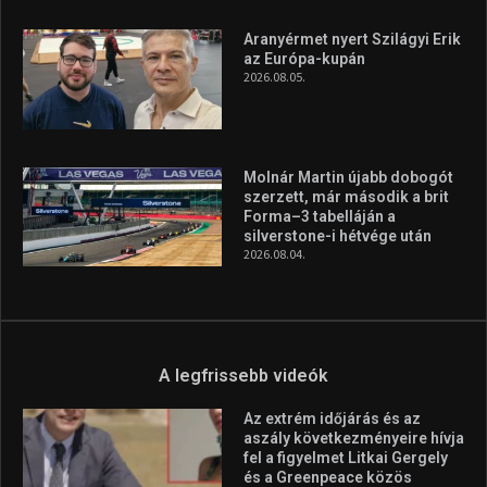
Aranyérmet nyert Szilágyi Erik
az Európa-kupán
2026.08.05.
Molnár Martin újabb dobogót
szerzett, már második a brit
Forma–3 tabelláján a
silverstone-i hétvége után
2026.08.04.
A legfrissebb videók
Az extrém időjárás és az
aszály következményeire hívja
fel a figyelmet Litkai Gergely
és a Greenpeace közös