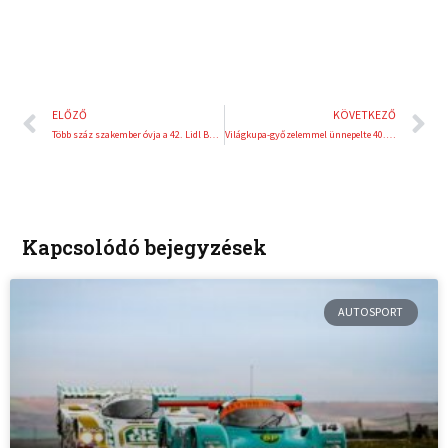
Előző
K
ELŐZŐ
KÖVETKEZŐ
Több száz szakember óvja a 42. Lidl Balaton-átúszás indulóinak biztonságát
Világkupa-győzelemmel ünnepelte 40. születésnapját a Magyar Triatlon
Kapcsolódó bejegyzések
AUTOSPORT