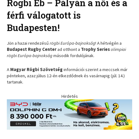
Rögbi Eb – Pályán a női és a
férfi válogatott is
Budapesten!
Jön a hazai rendezésű
rögbi Európa-bajnokság
! A hétvégén a
Budapest Rugby Center
ad otthont a
Trophy Series
olimpiai
rögbi Európa-bajnokság
második fordulójának.
A
Magyar Rögbi Szövetség
információi szerint a meccsek már
pénteken, azaz július 12-én elkezdődnek és vasárnapig (júl. 14.)
tartanak.
Hirdetés