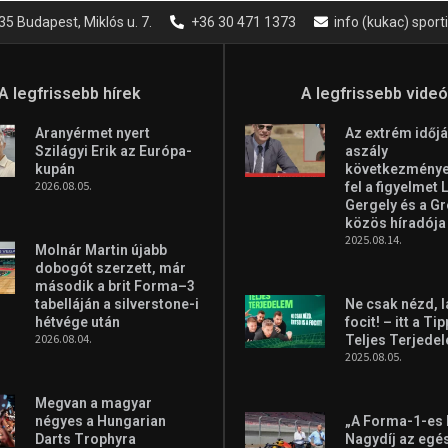
35 Budapest, Miklós u. 7.
+36 30 471 1373
info (kukac) spor
A legfrissebb hírek
A legfrissebb vide
Aranyérmet nyert
Az extrém időjá
Szilágyi Erik az Európa-
aszály
kupán
következményei
2026.08.05.
fel a figyelmet 
Gergely és a G
közös híradója
2025.08.14.
Molnár Martin újabb
dobogót szerzett, már
második a brit Forma–3
tabelláján a silverstone-i
Ne csak nézd, l
hétvége után
focit! – itt a Ti
2026.08.04.
Teljes Terjede
2025.08.05.
Megvan a magyar
négyes a Hungarian
„A Forma-1-es
Darts Trophyra
Nagydíj az egé