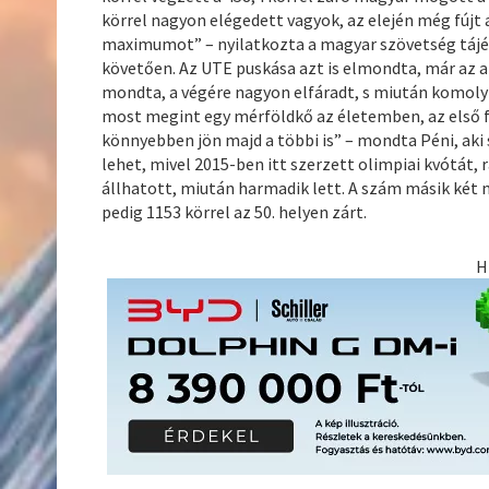
körrel nagyon elégedett vagyok, az elején még fújt
maximumot” – nyilatkozta a magyar szövetség tájéko
követően. Az UTE puskása azt is elmondta, már az ala
mondta, a végére nagyon elfáradt, s miután komoly e
most megint egy mérföldkő az életemben, az első 
könnyebben jön majd a többi is” – mondta Péni, aki
lehet, mivel 2015-ben itt szerzett olimpiai kvótát,
állhatott, miután harmadik lett. A szám másik két m
pedig 1153 körrel az 50. helyen zárt.
H