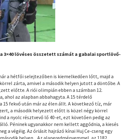
a 3×40 lövéses összetett számát a gabalai sportlövő-
már a hétfői selejtezőben is kiemelkedően lőtt, majd a
körrel zárta, amivel a második helyen jutott a döntőbe. A
zett előtte. A riói olimpián ebben a számban 12.
a, ahol az alapban abbahagyta. A 15 térdelő
 15 fekvő után már az élen állt. A következő tíz, már
zert, a második helyezett előtt is közel négy körrel
ind a nyolc résztvevő lő 40-et, ezt követően pedig az
 álló. Péninek ugyanakkor nem kellett aggódnia, a kiesés
eg a végéig. Az óriásit hajrázó kínai Huj Ce-cseng egy
a második helyen. „Az alaperedményemmel, az 1182