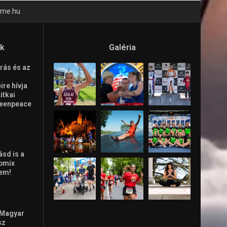
time.hu
ók
Galéria
rás és az
re hívja
Litkai
reenpeace
ásd is a
ppmix
lem!
 Magyar
sz