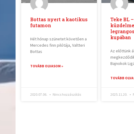
Bottas nyert a kaotikus
Teke BL 
futamon
küzdelme
legrangos
kupában
Hét hónap szünetet követően a
Mercedes finn pilótája, Valtteri
Az előttünk 
Bottas
megkezdődik
Bajnokok Ligá
TOVÁBB OLVASOM »
TOVÁBB OLVA
2020.07.06.
Nincs hozzászólás
2025.11.20.
N