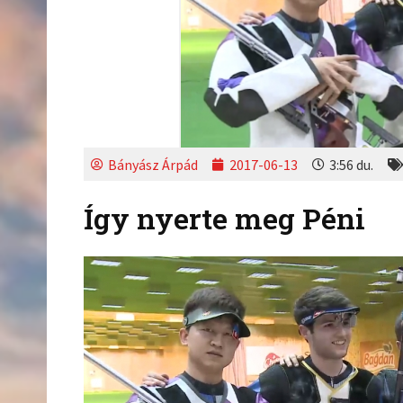
Bányász Árpád
2017-06-13
3:56 du.
Így nyerte meg Péni