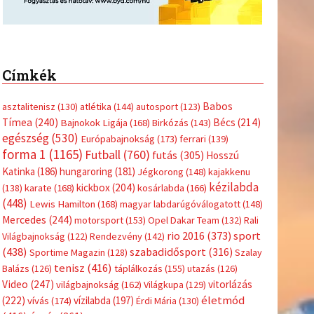
Címkék
Babos
asztalitenisz
(130)
atlétika
(144)
autosport
(123)
Tímea
(240)
Bécs
(214)
Bajnokok Ligája
(168)
Birkózás
(143)
egészség
(530)
Európabajnokság
(173)
ferrari
(139)
forma 1
(1165)
Futball
(760)
futás
(305)
Hosszú
Katinka
(186)
hungaroring
(181)
Jégkorong
(148)
kajakkenu
kézilabda
kickbox
(204)
(138)
karate
(168)
kosárlabda
(166)
(448)
Lewis Hamilton
(168)
magyar labdarúgóválogatott
(148)
Mercedes
(244)
motorsport
(153)
Opel Dakar Team
(132)
Rali
sport
rio 2016
(373)
Világbajnokság
(122)
Rendezvény
(142)
(438)
szabadidősport
(316)
Sportime Magazin
(128)
Szalay
tenisz
(416)
Balázs
(126)
táplálkozás
(155)
utazás
(126)
Video
(247)
vitorlázás
világbajnokság
(162)
Világkupa
(129)
életmód
(222)
vívás
(174)
vízilabda
(197)
Érdi Mária
(130)