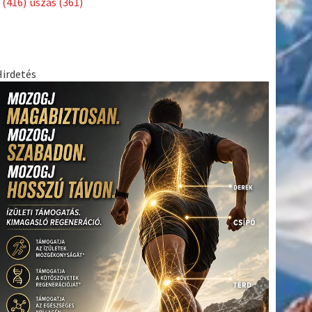
(416)
úszás
(361)
Hirdetés