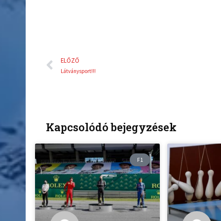
Előző
ELŐZŐ
Látványsport!!!
Kapcsolódó bejegyzések
F1