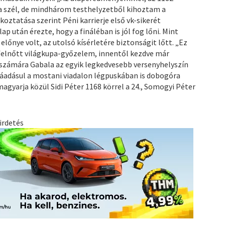
 a szél, de mindhárom testhelyzetből kihoztam a
ztatása szerint Péni karrierje első vk-sikerét
p után érezte, hogy a fináléban is jól fog lőni. Mint
lőnye volt, az utolsó kísérletére biztonságit lőtt. „Ez
felnőtt világkupa-győzelem, innentől kezdve már
 számára Gabala az egyik legkedvesebb versenyhelyszín
 ráadásul a mostani viadalon légpuskában is dobogóra
agyarja közül Sidi Péter 1168 körrel a 24., Somogyi Péter
irdetés