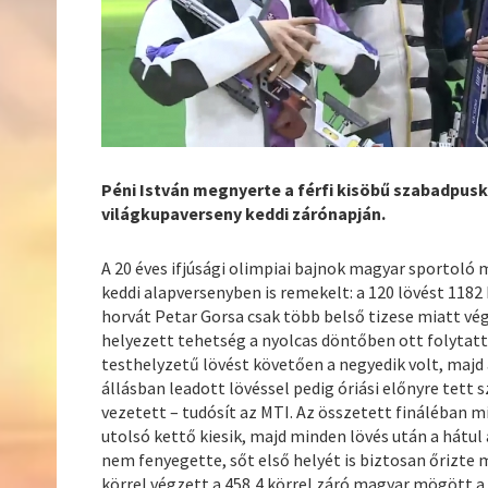
Péni István megnyerte a férfi kisöbű szabadpusk
világkupaverseny keddi zárónapján.
A 20 éves ifjúsági olimpiai bajnok magyar sportoló 
keddi alapversenyben is remekelt: a 120 lövést 1182 
horvát Petar Gorsa csak több belső tizese miatt vég
helyezett tehetség a nyolcas döntőben ott folytatt
testhelyzetű lövést követően a negyedik volt, majd a
állásban leadott lövéssel pedig óriási előnyre tett s
vezetett – tudósít az MTI. Az összetett fináléban m
utolsó kettő kiesik, majd minden lövés után a hátul
nem fenyegette, sőt első helyét is biztosan őrizte m
körrel végzett a 458,4 körrel záró magyar mögött 