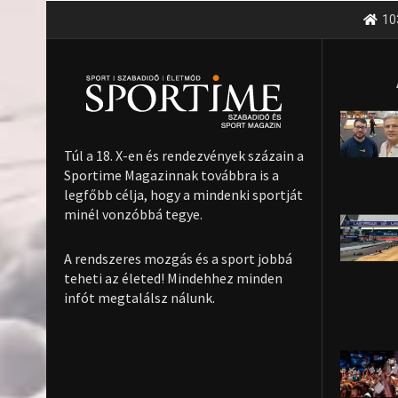
10
Túl a 18. X-en és rendezvények százain a
Sportime Magazinnak továbbra is a
legfőbb célja, hogy a mindenki sportját
minél vonzóbbá tegye.
A rendszeres mozgás és a sport jobbá
teheti az életed! Mindehhez minden
infót megtalálsz nálunk.