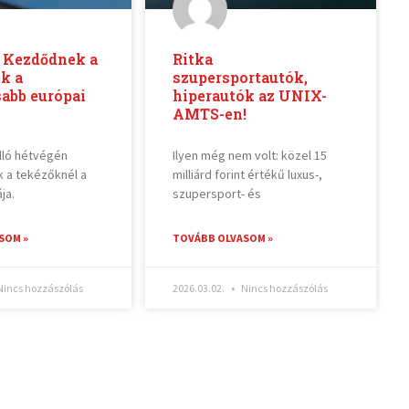
– Kezdődnek a
Ritka
k a
szupersportautók,
abb európai
hiperautók az UNIX-
AMTS-en!
álló hétvégén
Ilyen még nem volt: közel 15
 a tekézőknél a
milliárd forint értékű luxus-,
ja.
szupersport- és
SOM »
TOVÁBB OLVASOM »
incs hozzászólás
2026.03.02.
Nincs hozzászólás