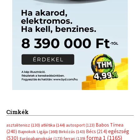
Címkék
Babos Tímea
asztalitenisz
(130)
atlétika
(144)
autosport
(123)
egészség
(240)
Bécs
(214)
Bajnokok Ligája
(168)
Birkózás
(143)
forma 1
(1165)
(530)
Európabajnokság
(173)
ferrari
(139)