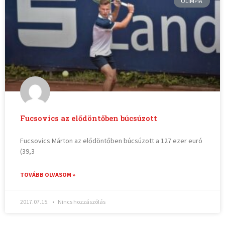
OLIMPIA
Fucsovics az elődöntőben búcsúzott
Fucsovics Márton az elődöntőben búcsúzott a 127 ezer euró
(39,3
TOVÁBB OLVASOM »
2017.07.15.
Nincs hozzászólás