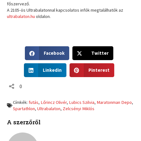
főszervező.
A 2105-ös Ultrabalatonnal kapcsolatos infók megtalálhatók az
ultrabalaton.hu
oldalon.
S
S
Facebook
Twitter
h
h
a
a
S
S
r
r
Linkedin
Pinterest
h
h
e
e
a
a
o
o
r
r
0
n
n
e
e
f
t
o
o
a
w
Címkék:
futás
,
Lőrincz Olivér
,
Lubics Szilvia
,
Maratonman Depo
,
n
n
c
i
Spartathlon
,
Ultrabalaton
,
Zelcsényi Miklós
l
p
e
t
i
i
b
t
A szerzőről
n
n
o
e
k
t
o
r
e
e
k