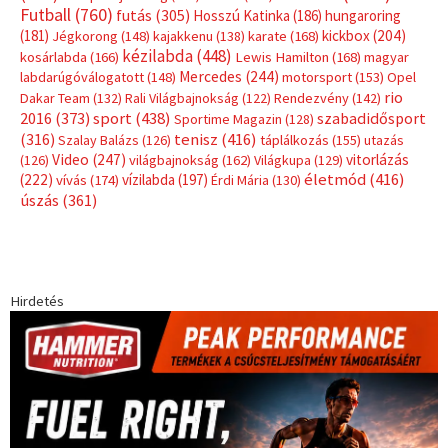
Futball
(760)
futás
(305)
Hosszú Katinka
(186)
hungaroring
(181)
kickbox
(204)
Jégkorong
(148)
kajakkenu
(138)
karate
(168)
kézilabda
(448)
kosárlabda
(166)
Lewis Hamilton
(168)
magyar
Mercedes
(244)
labdarúgóválogatott
(148)
motorsport
(153)
Opel
rio
Dakar Team
(132)
Rali Világbajnokság
(122)
Rendezvény
(142)
sport
(438)
2016
(373)
szabadidősport
Sportime Magazin
(128)
(316)
tenisz
(416)
Szalay Balázs
(126)
táplálkozás
(155)
utazás
Video
(247)
vitorlázás
(126)
világbajnokság
(162)
Világkupa
(129)
életmód
(416)
(222)
vívás
(174)
vízilabda
(197)
Érdi Mária
(130)
úszás
(361)
Hirdetés