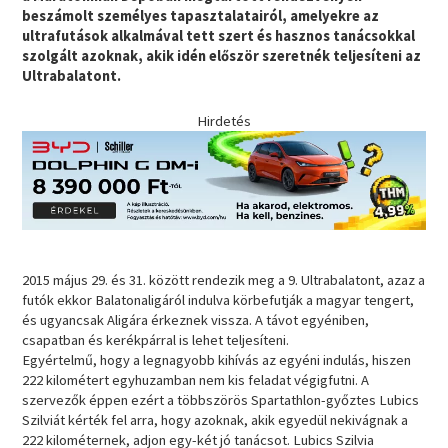
beszámolt személyes tapasztalatairól, amelyekre az
ultrafutások alkalmával tett szert és hasznos tanácsokkal
szolgált azoknak, akik idén először szeretnék teljesíteni az
Ultrabalatont.
Hirdetés
2015 május 29. és 31. között rendezik meg a 9. Ultrabalatont, azaz a
futók ekkor Balatonaligáról indulva körbefutják a magyar tengert,
és ugyancsak Aligára érkeznek vissza. A távot egyéniben,
csapatban és kerékpárral is lehet teljesíteni.
Egyértelmű, hogy a legnagyobb kihívás az egyéni indulás, hiszen
222 kilométert egyhuzamban nem kis feladat végigfutni. A
szervezők éppen ezért a többszörös Spartathlon-győztes Lubics
Szilviát kérték fel arra, hogy azoknak, akik egyedül nekivágnak a
222 kilométernek, adjon egy-két jó tanácsot. Lubics Szilvia