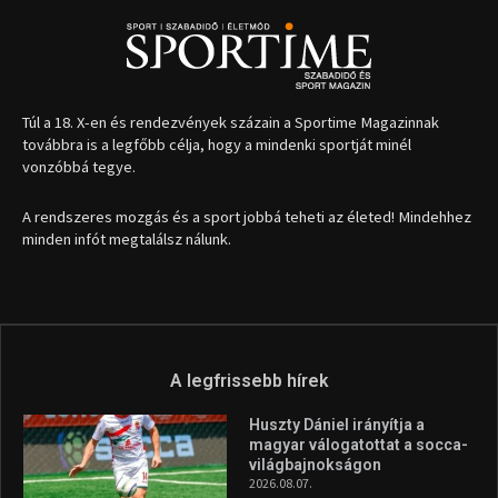
Túl a 18. X-en és rendezvények százain a Sportime Magazinnak
továbbra is a legfőbb célja, hogy a mindenki sportját minél
vonzóbbá tegye.
A rendszeres mozgás és a sport jobbá teheti az életed! Mindehhez
minden infót megtalálsz nálunk.
A legfrissebb hírek
Huszty Dániel irányítja a
magyar válogatottat a socca-
világbajnokságon
2026.08.07.