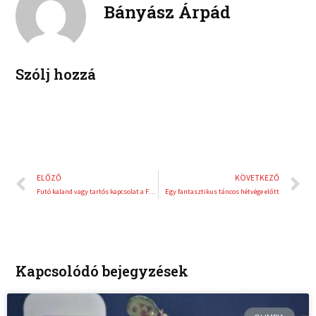
d
r
Bányász Árpád
i
e
n
s
t
Szólj hozzá
Előző
K
ELŐZŐ
KÖVETKEZŐ
Futó kaland vagy tartós kapcsolat a Futsal és a deepWORK találkozása?
Egy fantasztikus táncos hétvége előtt
Kapcsolódó bejegyzések