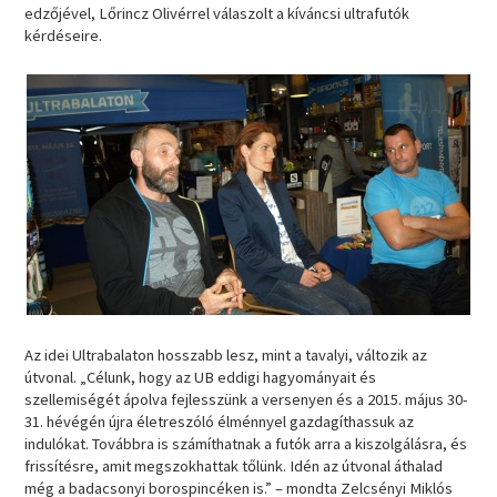
edzőjével, Lőrincz Olivérrel válaszolt a kíváncsi ultrafutók
kérdéseire.
Az idei Ultrabalaton hosszabb lesz, mint a tavalyi, változik az
útvonal. „Célunk, hogy az UB eddigi hagyományait és
szellemiségét ápolva fejlesszünk a versenyen és a 2015. május 30-
31. hévégén újra életreszóló élménnyel gazdagíthassuk az
indulókat. Továbbra is számíthatnak a futók arra a kiszolgálásra, és
frissítésre, amit megszokhattak tőlünk. Idén az útvonal áthalad
még a badacsonyi borospincéken is.” – mondta Zelcsényi Miklós