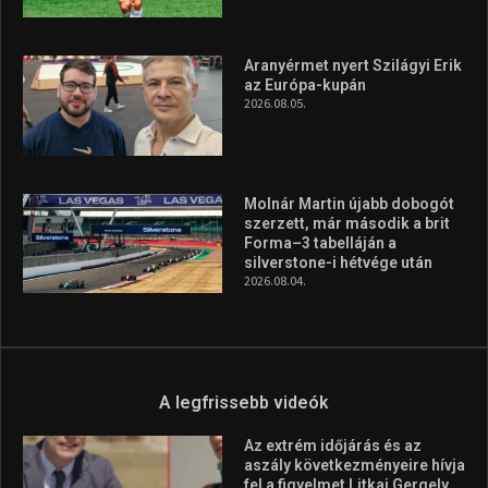
Aranyérmet nyert Szilágyi Erik
az Európa-kupán
2026.08.05.
Molnár Martin újabb dobogót
szerzett, már második a brit
Forma–3 tabelláján a
silverstone-i hétvége után
2026.08.04.
A legfrissebb videók
Az extrém időjárás és az
aszály következményeire hívja
fel a figyelmet Litkai Gergely