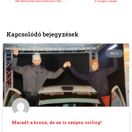
Már Bahreinben bemutatkozhat Alfonso Celis Jr.
A mozgás szerepe
Kapcsolódó bejegyzések
RALLY
Maradt a bronz, de az is szépen csillog!