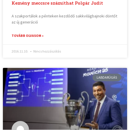
Kemény meccsre számíthat Polgár Judit
A szakportálok a pénteken kezdődő sakkvilágbajnoki döntőt
az új generáció
TOVÁBB OLVASOM »
2016.11.10.
Nincs hozzászólás
LABDARÚGÁS