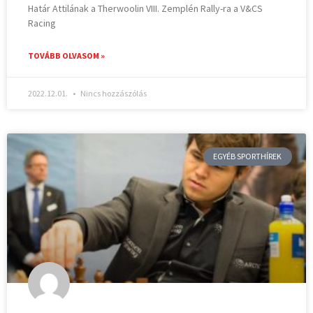
Határ Attilának a Therwoolin VIII. Zemplén Rally-ra a V&CS
Racing
TOVÁBB OLVASOM »
2022.12.01.
Nincs hozzászólás
EGYÉB SPORTHÍREK