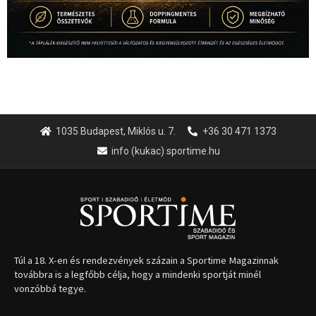
1035 Budapest, Miklós u. 7.
+36 30 471 1373
info (kukac) sportime.hu
Túl a 18. X-en és rendezvények százain a Sportime Magazinnak
továbbra is a legfőbb célja, hogy a mindenki sportját minél
vonzóbbá tegye.