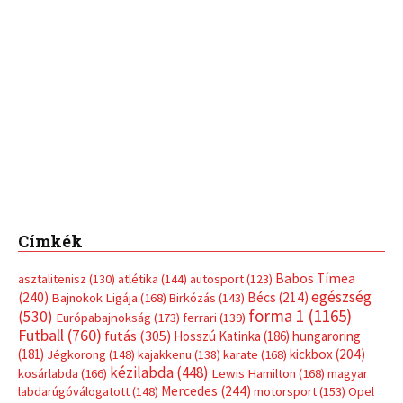
Címkék
Babos Tímea
asztalitenisz
(130)
atlétika
(144)
autosport
(123)
egészség
(240)
Bécs
(214)
Bajnokok Ligája
(168)
Birkózás
(143)
forma 1
(1165)
(530)
Európabajnokság
(173)
ferrari
(139)
Futball
(760)
futás
(305)
Hosszú Katinka
(186)
hungaroring
(181)
kickbox
(204)
Jégkorong
(148)
kajakkenu
(138)
karate
(168)
kézilabda
(448)
kosárlabda
(166)
Lewis Hamilton
(168)
magyar
Mercedes
(244)
labdarúgóválogatott
(148)
motorsport
(153)
Opel