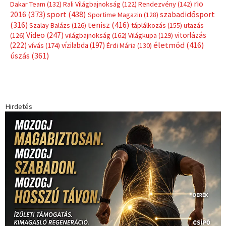
rio
Dakar Team
(132)
Rali Világbajnokság
(122)
Rendezvény
(142)
sport
(438)
2016
(373)
szabadidősport
Sportime Magazin
(128)
(316)
tenisz
(416)
Szalay Balázs
(126)
táplálkozás
(155)
utazás
Video
(247)
vitorlázás
(126)
világbajnokság
(162)
Világkupa
(129)
életmód
(416)
(222)
vívás
(174)
vízilabda
(197)
Érdi Mária
(130)
úszás
(361)
Hirdetés