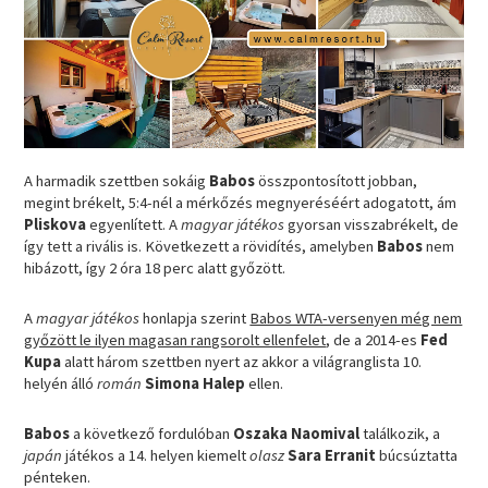
A harmadik szettben sokáig
Babos
összpontosított jobban,
megint brékelt, 5:4-nél a mérkőzés megnyeréséért adogatott, ám
Pliskova
egyenlített. A
magyar játékos
gyorsan visszabrékelt, de
így tett a rivális is. Következett a rövidítés, amelyben
Babos
nem
hibázott, így 2 óra 18 perc alatt győzött.
A
magyar játékos
honlapja szerint
Babos WTA-versenyen még nem
győzött le ilyen magasan rangsorolt ellenfelet
, de a 2014-es
Fed
Kupa
alatt három szettben nyert az akkor a világranglista 10.
helyén álló
román
Simona Halep
ellen.
Babos
a következő fordulóban
Oszaka Naomival
találkozik, a
japán
játékos a 14. helyen kiemelt
olasz
Sara Erranit
búcsúztatta
pénteken.