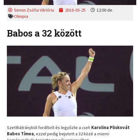
Simon Zsófia Viktória
2016-03-25
12:00 de.
Olimpia
Babos a 32 között
Szetthátrányból fordított és legyőzte a
cseh
Karolina Pliskovát
Babos Tímea
, ezzel pedig bejutott a 32 közé a
miami