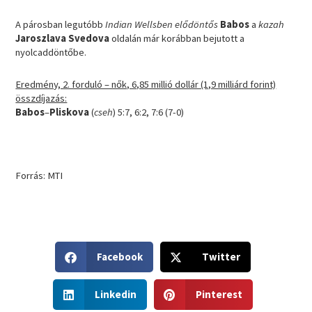
A párosban legutóbb
Indian Wellsben elődöntős
Babos
a
kazah
Jaroszlava Svedova
oldalán már korábban bejutott a
nyolcaddöntőbe.
Eredmény, 2. forduló – nők, 6,85 millió dollár (1,9 milliárd forint)
összdíjazás:
Babos
–
Pliskova
(
cseh
) 5:7, 6:2, 7:6 (7-0)
Forrás: MTI
S
S
Facebook
Twitter
h
h
a
a
S
S
r
r
Linkedin
Pinterest
h
h
e
e