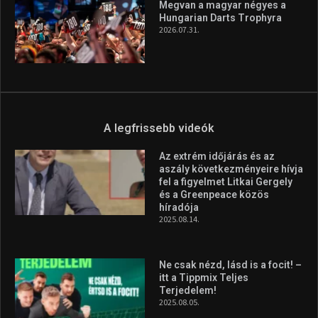
Megvan a magyar négyes a
Hungarian Darts Trophyra
2026.07.31.
A legfrissebb videók
Az extrém időjárás és az
aszály következményeire hívja
fel a figyelmet Litkai Gergely
és a Greenpeace közös
híradója
2025.08.14.
Ne csak nézd, lásd is a focit! –
itt a Tippmix Teljes
Terjedelem!
2025.08.05.