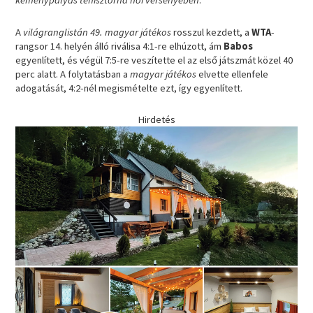
keménypályás tenisztorna női versenyében
.
A
világranglistán 49. magyar játékos
rosszul kezdett, a
WTA
-
rangsor 14. helyén álló riválisa 4:1-re elhúzott, ám
Babos
egyenlített, és végül 7:5-re veszítette el az első játszmát közel 40
perc alatt. A folytatásban a
magyar játékos
elvette ellenfele
adogatását, 4:2-nél megismételte ezt, így egyenlített.
Hirdetés