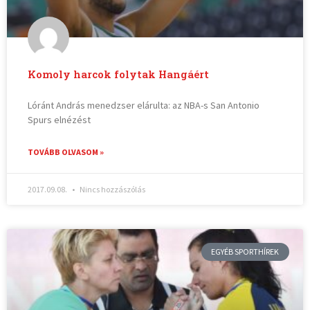
Komoly harcok folytak Hangáért
Lóránt András menedzser elárulta: az NBA-s San Antonio
Spurs elnézést
TOVÁBB OLVASOM »
2017.09.08.
Nincs hozzászólás
EGYÉB SPORTHÍREK