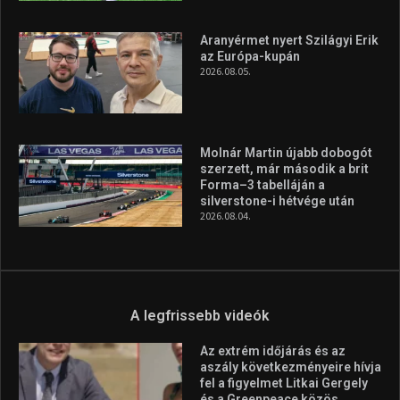
Aranyérmet nyert Szilágyi Erik
az Európa-kupán
2026.08.05.
Molnár Martin újabb dobogót
szerzett, már második a brit
Forma–3 tabelláján a
silverstone-i hétvége után
2026.08.04.
A legfrissebb videók
Az extrém időjárás és az
aszály következményeire hívja
fel a figyelmet Litkai Gergely
és a Greenpeace közös