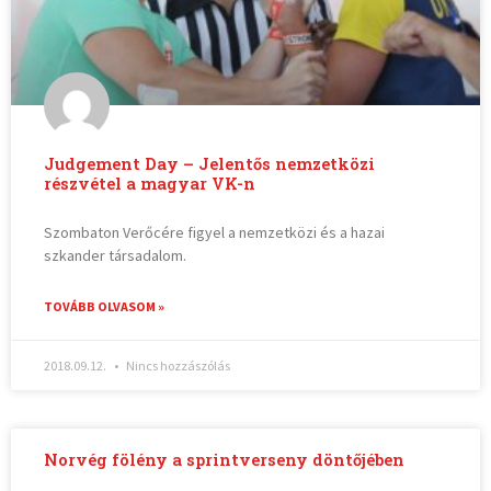
Judgement Day – Jelentős nemzetközi
részvétel a magyar VK-n
Szombaton Verőcére figyel a nemzetközi és a hazai
szkander társadalom.
TOVÁBB OLVASOM »
2018.09.12.
Nincs hozzászólás
Norvég fölény a sprintverseny döntőjében