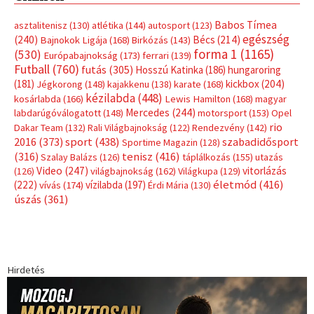
Babos Tímea
asztalitenisz
(130)
atlétika
(144)
autosport
(123)
egészség
(240)
Bécs
(214)
Bajnokok Ligája
(168)
Birkózás
(143)
forma 1
(1165)
(530)
Európabajnokság
(173)
ferrari
(139)
Futball
(760)
futás
(305)
Hosszú Katinka
(186)
hungaroring
(181)
kickbox
(204)
Jégkorong
(148)
kajakkenu
(138)
karate
(168)
kézilabda
(448)
kosárlabda
(166)
Lewis Hamilton
(168)
magyar
Mercedes
(244)
labdarúgóválogatott
(148)
motorsport
(153)
Opel
rio
Dakar Team
(132)
Rali Világbajnokság
(122)
Rendezvény
(142)
sport
(438)
2016
(373)
szabadidősport
Sportime Magazin
(128)
(316)
tenisz
(416)
Szalay Balázs
(126)
táplálkozás
(155)
utazás
Video
(247)
vitorlázás
(126)
világbajnokság
(162)
Világkupa
(129)
életmód
(416)
(222)
vívás
(174)
vízilabda
(197)
Érdi Mária
(130)
úszás
(361)
Hirdetés