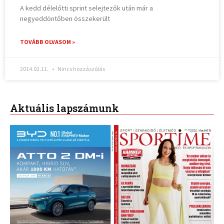
A kedd délelőtti sprint selejtezők után már a
negyeddöntőben összekerült
TOVÁBB OLVASOM »
2014.02.11.
Nincs hozzászólás
Aktuális lapszámunk