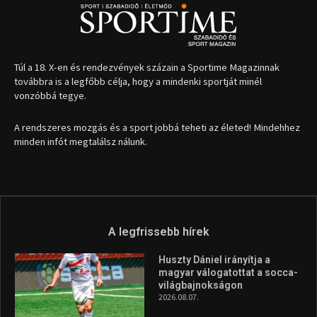
Túl a 18. X-en és rendezvények százain a Sportime Magazinnak
továbbra is a legfőbb célja, hogy a mindenki sportját minél
vonzóbbá tegye.
A rendszeres mozgás és a sport jobbá teheti az életed! Mindehhez
minden infót megtalálsz nálunk.
A legfrissebb hírek
Huszty Dániel irányítja a
magyar válogatottat a socca-
világbajnokságon
2026.08.07.