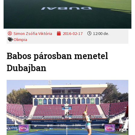
Simon Zsófia Viktória
2016-02-17
12:00 de.
Olimpia
Babos párosban menetel
Dubajban