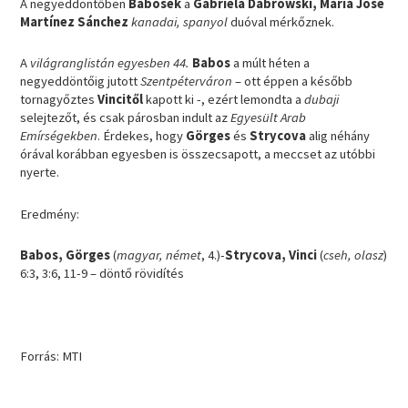
A negyeddöntőben
Babosék
a
Gabriela Dabrowski, María José
Martínez Sánchez
kanadai, spanyol
duóval mérkőznek.
A
világranglistán egyesben 44.
Babos
a múlt héten a
negyeddöntőig jutott
Szentpéterváron
– ott éppen a később
tornagyőztes
Vincitől
kapott ki -, ezért lemondta a
dubaji
selejtezőt, és csak párosban indult az
Egyesült Arab
Emírségekben
. Érdekes, hogy
Görges
és
Strycova
alig néhány
órával korábban egyesben is összecsapott, a meccset az utóbbi
nyerte.
Eredmény:
Babos, Görges
(
magyar, német
, 4.)-
Strycova, Vinci
(
cseh, olasz
)
6:3, 3:6, 11-9 – döntő rövidítés
Forrás: MTI