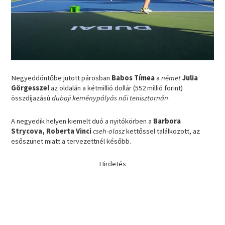
Negyeddöntőbe jutott párosban
Babos Tímea
a
német
Julia
Görgesszel
az oldalán a kétmillió dollár (552 millió forint)
összdíjazású
dubaji keménypályás női tenisztornán
.
A negyedik helyen kiemelt duó a nyitókörben a
Barbora
Strycova, Roberta Vinci
cseh-olasz
kettőssel találkozott, az
esőszünet miatt a tervezettnél később.
Hirdetés