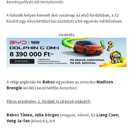
keménypályás női tenisztornán
.
A hatodik helyen kiemelt duó vasárnap az első fordulóban, a 32
között egy
kínai
kettőst búcsúztatott a bő egyórás mérkőzésen.
Hirdetés
A világranglistán 44.
Babos
egyesben az
amerikai
Madison
Brengle
-lel (60.) kezd hétfőn
Katarban
.
Páros eredmény, 1. forduló (a 16 közé jutásért):
Babos Tímea, Julia Görges
(
magyar, német
, 6.)-
Liang Csen,
Vang Ja-fan
(
kínai
) 6:3, 6:4