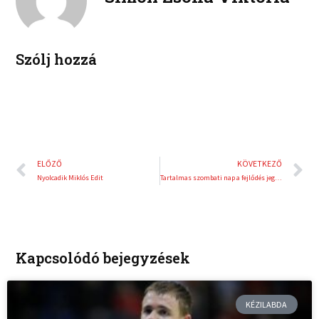
i
e
n
s
t
Szólj hozzá
Előző
K
ELŐZŐ
KÖVETKEZŐ
Nyolcadik Miklós Edit
Tartalmas szombati nap a fejlődés jegyében!
Kapcsolódó bejegyzések
KÉZILABDA