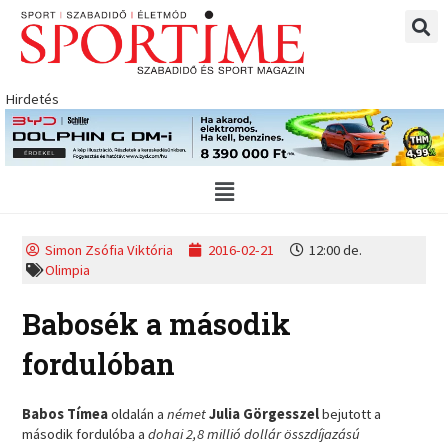
Skip
to
content
Hirdetés
Main
Menu
Simon Zsófia Viktória
2016-02-21
12:00 de.
Olimpia
Babosék a második
fordulóban
Babos Tímea
oldalán a
német
Julia Görgesszel
bejutott a
második fordulóba a
dohai
2,8 millió dollár összdíjazású