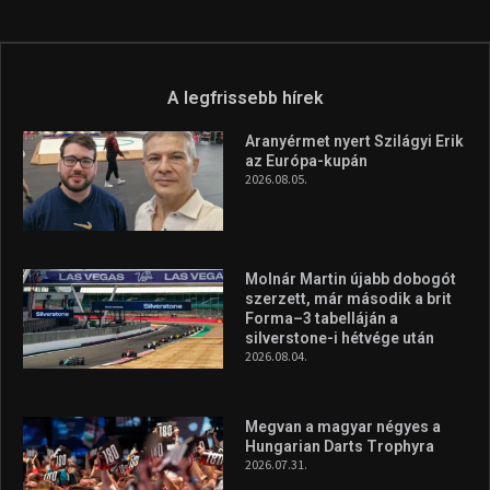
Túl a 18. X-en és rendezvények százain a Sportime Magazinnak
továbbra is a legfőbb célja, hogy a mindenki sportját minél
vonzóbbá tegye.
A rendszeres mozgás és a sport jobbá teheti az életed! Mindehhez
minden infót megtalálsz nálunk.
A legfrissebb hírek
Aranyérmet nyert Szilágyi Erik
az Európa-kupán
2026.08.05.