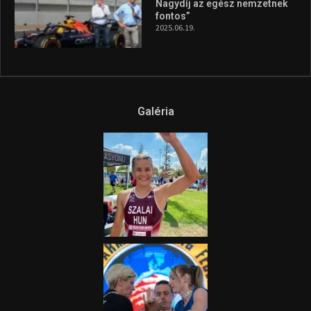
fel a figyelmet Litkai Gergely
és a Greenpeace közös
híradója
2025.08.14.
Ne csak nézd, lásd is a focit! –
itt a Tippmix Teljes
Terjedelem!
2025.08.05.
„A Forma-1-es Magyar
Nagydíj az egész nemzetnek
fontos”
2025.06.19.
Galéria