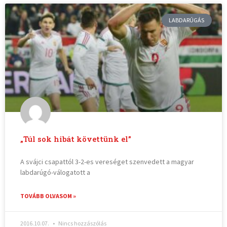
LABDARÚGÁS
„Túl sok hibát követtünk el”
A svájci csapattól 3-2-es vereséget szenvedett a magyar
labdarúgó-válogatott a
TOVÁBB OLVASOM »
2016.10.07.
Nincs hozzászólás