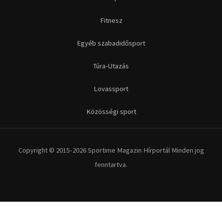
Futás
Kerékpár
Extrém Sportok
Fitnesz
Egyéb szabadidősport
Túra-Utazás