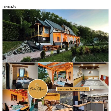
Futball
(760)
futás
(305)
Hosszú Katinka
(186)
hungaroring
(181)
kickbox
(204)
Jégkorong
(148)
kajakkenu
(138)
karate
(168)
kézilabda
(448)
kosárlabda
(166)
Lewis Hamilton
(168)
magyar
Mercedes
(244)
labdarúgóválogatott
(148)
motorsport
(153)
Opel
rio
Dakar Team
(132)
Rali Világbajnokság
(122)
Rendezvény
(142)
sport
(438)
2016
(373)
szabadidősport
Sportime Magazin
(128)
(316)
tenisz
(416)
Szalay Balázs
(126)
táplálkozás
(155)
utazás
Video
(247)
vitorlázás
(126)
világbajnokság
(162)
Világkupa
(129)
életmód
(416)
(222)
vívás
(174)
vízilabda
(197)
Érdi Mária
(130)
úszás
(361)
Hirdetés