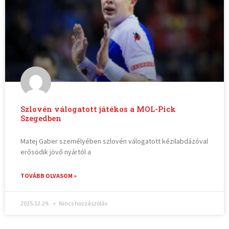
Szlovén válogatott játékos a MOL-Pick
Szegedben
Matej Gaber személyében szlovén válogatott kézilabdázóval
erősödik jövő nyártól a
TOVÁBB OLVASOM »
2015.12.29.
Nincs hozzászólás