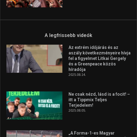
Molnár Martin újabb dobogót
szerzett, már második a brit
Forma–3 tabelláján a
silverstone-i hétvége után
2026.08.04.
Megvan a magyar négyes a
Hungarian Darts Trophyra
2026.07.31.
A legfrissebb videók
Az extrém időjárás és az
aszály következményeire hívja