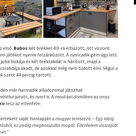
z első.
Babos
két brékkel 4:0-ra elhúzott, ott viszont
om játékot nyerve felzárkózott. A nyolcadik gém úgy lett
 jobb bokája és két bréklabdát is hárított, majd a
slabdája akadt, de azokkal még nem tudott élni. Végül a
k szett 44 percig tartott.
 idén már harmadik alkalommal játszhat
ináléba
jutott, és
nyert
is. A mostani
döntőben
az
orosz
ko
lesz az ellenfele.
 értékelt saját honlapján a
magyar teniszező
. –
Egy ideig
itásból, ez pedig megbosszulta magát. Ellenfelem visszajött
met.”