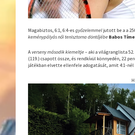
Magabiztos, 6:1, 6:4-es
győzelemmel
jutott be a a 25
keménypályás női tenisztorna döntőjébe
Babos Tíme
A
verseny
második kiemeltje
– aki a világranglista 52
(119.) csapott össze, és rendkívül könnyedén, 22 per
játékban elvette ellenfele adogatását, amit 4:1-nél
H