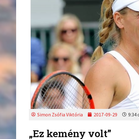
Simon Zsófia Viktória
2017-09-29
9:34 
„Ez kemény volt”