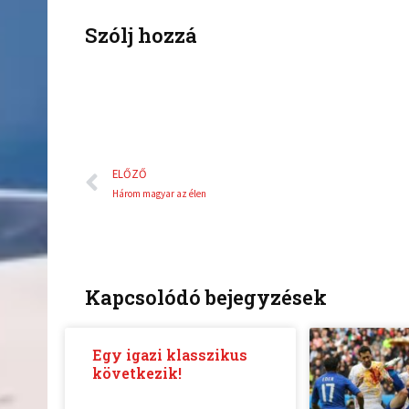
o
r
k
Szólj hozzá
Előző
ELŐZŐ
Három magyar az élen
Kapcsolódó bejegyzések
Egy igazi klasszikus
következik!