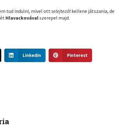
m tud indulni, mivel ott
selejtezőt
kellene játszania, de
ét
Hlavackovával
szerepel majd.
S
S
Linkedin
Pinterest
h
h
a
a
r
r
e
e
o
o
n
n
l
p
i
i
n
n
ria
k
t
e
e
d
r