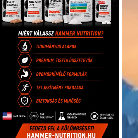
(416)
úszás
(361)
Hirdetés