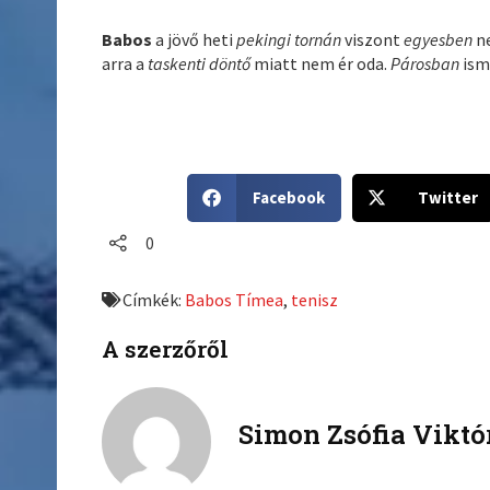
Babos
a jövő heti
pekingi tornán
viszont
egyesben
ne
arra a
taskenti döntő
miatt nem ér oda.
Párosban
ism
S
S
Facebook
Twitter
h
h
a
a
0
r
r
e
e
Címkék:
Babos Tímea
,
tenisz
o
o
n
n
A szerzőről
f
t
a
w
c
i
Simon Zsófia Viktó
e
t
b
t
o
e