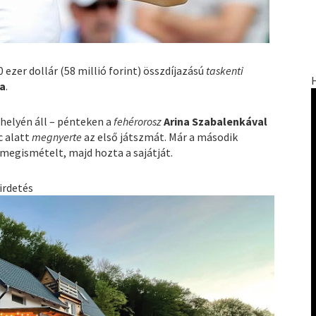
0 ezer dollár (58 millió forint) összdíjazású
taskenti
a
.
. helyén áll – pénteken a
fehérorosz
Arina Szabalenkával
c alatt
megnyerte
az első játszmát. Már a második
 megismételt, majd hozta a sajátját.
irdetés