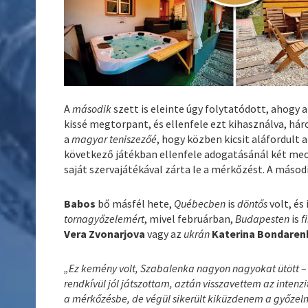
A
második
szett is eleinte úgy folytatódott, ahogy a
kissé megtorpant, és ellenfele ezt kihasználva, hár
a
magyar teniszezőé
, hogy közben kicsit aláfordult a
következő játékban ellenfele adogatásánál két mecc
saját szervajátékával zárta le a mérkőzést. A másodi
Babos
bő másfél hete,
Québecben
is
döntős
volt, és
tornagyőzelemért
, mivel februárban,
Budapesten
is
f
Vera Zvonarjova
vagy az
ukrán
Katerina Bondaren
„Ez kemény volt, Szabalenka nagyon nagyokat ütött
–
rendkívül jól játszottam, aztán visszavettem az intenz
a mérkőzésbe, de végül sikerült kiküzdenem a győzel