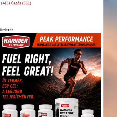
Címkék
Babos
asztalitenisz
(130)
atlétika
(144)
autosport
(123)
Tímea
(240)
Bécs
(214)
Bajnokok Ligája
(168)
Birkózás
(143)
egészség
(530)
Európabajnokság
(173)
ferrari
(139)
forma 1
(1165)
Futball
(760)
futás
(305)
Hosszú
Katinka
(186)
hungaroring
(181)
Jégkorong
(148)
kajakkenu
kézilabda
kickbox
(204)
(138)
karate
(168)
kosárlabda
(166)
(448)
Lewis Hamilton
(168)
magyar labdarúgóválogatott
(148)
Mercedes
(244)
motorsport
(153)
Opel Dakar Team
(132)
Rali
sport
rio 2016
(373)
Világbajnokság
(122)
Rendezvény
(142)
(438)
szabadidősport
(316)
Sportime Magazin
(128)
Szalay
tenisz
(416)
Balázs
(126)
táplálkozás
(155)
utazás
(126)
Video
(247)
vitorlázás
világbajnokság
(162)
Világkupa
(129)
életmód
(222)
vívás
(174)
vízilabda
(197)
Érdi Mária
(130)