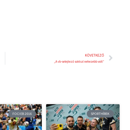
i
e
n
s
t
Köve
KÖVETKEZŐ
„A vb-selejtező sokkal nehezebb volt”
FOCI EB 2016
SPORTHÍREK