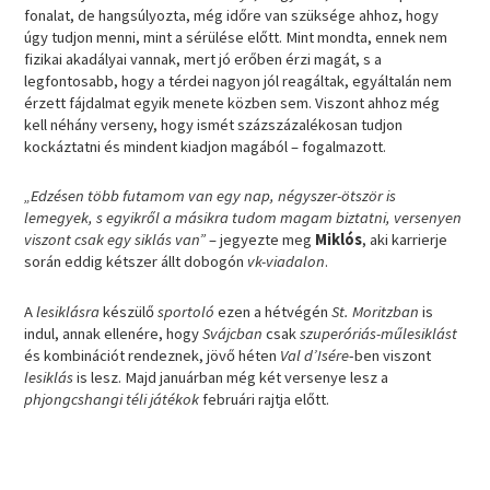
fonalat, de hangsúlyozta, még időre van szüksége ahhoz, hogy
úgy tudjon menni, mint a sérülése előtt. Mint mondta, ennek nem
fizikai akadályai vannak, mert jó erőben érzi magát, s a
legfontosabb, hogy a térdei nagyon jól reagáltak, egyáltalán nem
érzett fájdalmat egyik menete közben sem. Viszont ahhoz még
kell néhány verseny, hogy ismét százszázalékosan tudjon
kockáztatni és mindent kiadjon magából – fogalmazott.
„Edzésen több futamom van egy nap, négyszer-ötször is
lemegyek, s egyikről a másikra tudom magam biztatni, versenyen
viszont csak egy siklás van”
– jegyezte meg
Miklós
, aki karrierje
során eddig kétszer állt dobogón
vk-viadalon
.
A
lesiklásra
készülő
sportoló
ezen a hétvégén
St. Moritzban
is
indul, annak ellenére, hogy
Svájcban
csak
szuperóriás-műlesiklást
és kombinációt rendeznek, jövő héten
Val d’Isére
-ben viszont
lesiklás
is lesz. Majd januárban még két versenye lesz a
phjongcshangi téli játékok
februári rajtja előtt.