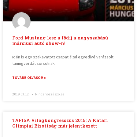
Ford Mustang lesz a fődíj a nagyszabású
márciusi autó show-n!
Idén is egy szakavatott csapat által egyedivé varázsolt
tuningverdát sorsolnak
TOVÁBB OLVASOM »
2019.03.12.
Nincs hozzászólás
TAFISA Világkongresszus 2015: A Katari
Olimpiai Bizottság már jelentkezett