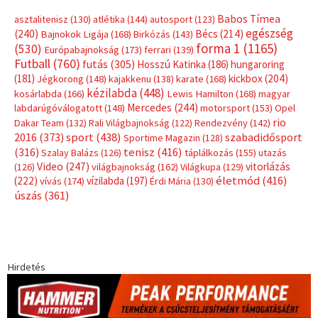
Babos Tímea
asztalitenisz
(130)
atlétika
(144)
autosport
(123)
egészség
(240)
Bécs
(214)
Bajnokok Ligája
(168)
Birkózás
(143)
forma 1
(1165)
(530)
Európabajnokság
(173)
ferrari
(139)
Futball
(760)
futás
(305)
Hosszú Katinka
(186)
hungaroring
(181)
kickbox
(204)
Jégkorong
(148)
kajakkenu
(138)
karate
(168)
kézilabda
(448)
kosárlabda
(166)
Lewis Hamilton
(168)
magyar
Mercedes
(244)
labdarúgóválogatott
(148)
motorsport
(153)
Opel
rio
Dakar Team
(132)
Rali Világbajnokság
(122)
Rendezvény
(142)
sport
(438)
2016
(373)
szabadidősport
Sportime Magazin
(128)
(316)
tenisz
(416)
Szalay Balázs
(126)
táplálkozás
(155)
utazás
Video
(247)
vitorlázás
(126)
világbajnokság
(162)
Világkupa
(129)
életmód
(416)
(222)
vívás
(174)
vízilabda
(197)
Érdi Mária
(130)
úszás
(361)
Hirdetés