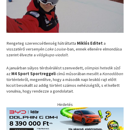
Rengeteg szerencsétlenség hátráltatta
Miklós Editet
a
visszatérő versenyén
Lake Louise
-ban, ennek ellenére elmondása
szerint élvezte a
világkupa-viadalt
.
A januárban súlyos térdsérülést szenvedett,
olimpiai hetedik síző
az
M4 Sport Sportreggeli
című műsorában mesélt a
Kanadában
történtekről, megemlítve, hogy a második napi lesikló rajt előtt
kicsit besokallt az addig történt számos nehézségtől, s el kellett
vonulnia, hogy rendezze a gondolatait.
Hirdetés