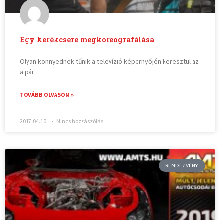
Egy kerékcsere megkoreografálása
Olyan könnyednek tűnik a televízió képernyőjén keresztül az
a pár
TOVÁBB OLVASOM »
2017.04.10.
Nincs hozzászólás
RENDEZVÉNY