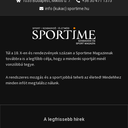
1035 Budapest, Miklós u. 7.
+36 30 471 1373
info (kukac) sportime.hu
Túl a 18. X-en és rendezvények százain a Sportime Magazinnak
továbbra is a legfőbb célja, hogy a mindenki sportját minél
vonzóbbá tegye.
A rendszeres mozgás és a sport jobbá teheti az életed! Mindehhez
minden infót megtalálsz nálunk.
A legfrissebb hírek