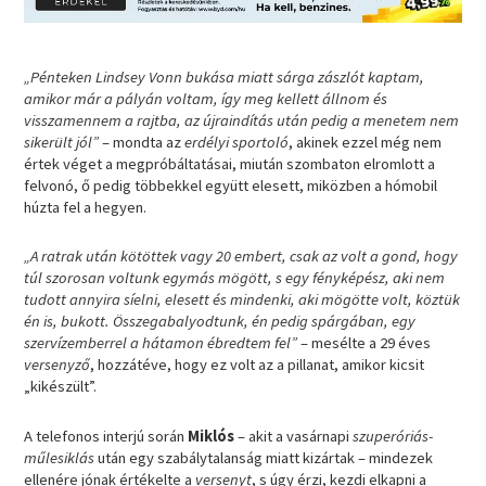
„Pénteken Lindsey Vonn bukása miatt sárga zászlót kaptam,
amikor már a pályán voltam, így meg kellett állnom és
visszamennem a rajtba, az újraindítás után pedig a menetem nem
sikerült jól”
– mondta az
erdélyi sportoló
, akinek ezzel még nem
értek véget a megpróbáltatásai, miután szombaton elromlott a
felvonó, ő pedig többekkel együtt elesett, miközben a hómobil
húzta fel a hegyen.
„A ratrak után kötöttek vagy 20 embert, csak az volt a gond, hogy
túl szorosan voltunk egymás mögött, s egy fényképész, aki nem
tudott annyira síelni, elesett és mindenki, aki mögötte volt, köztük
én is, bukott. Összegabalyodtunk, én pedig spárgában, egy
szervízemberrel a hátamon ébredtem fel”
– mesélte a 29 éves
versenyző
, hozzátéve, hogy ez volt az a pillanat, amikor kicsit
„kikészült”.
A telefonos interjú során
Miklós
– akit a vasárnapi
szuperóriás-
műlesiklás
után egy szabálytalanság miatt kizártak – mindezek
ellenére jónak értékelte a
versenyt
, s úgy érzi, kezdi elkapni a