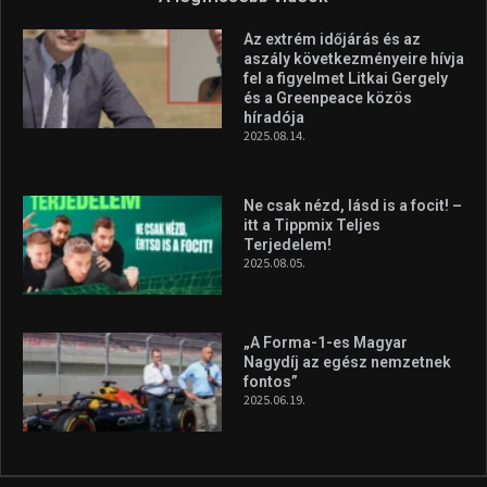
Az extrém időjárás és az
aszály következményeire hívja
fel a figyelmet Litkai Gergely
és a Greenpeace közös
híradója
2025.08.14.
Ne csak nézd, lásd is a focit! –
itt a Tippmix Teljes
Terjedelem!
2025.08.05.
„A Forma-1-es Magyar
Nagydíj az egész nemzetnek
fontos”
2025.06.19.