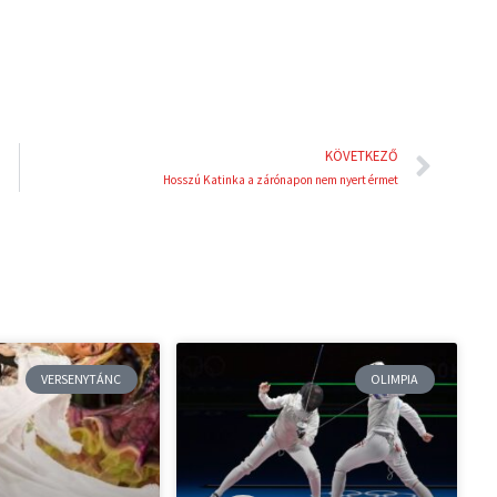
t
Köve
KÖVETKEZŐ
Hosszú Katinka a zárónapon nem nyert érmet
VERSENYTÁNC
OLIMPIA