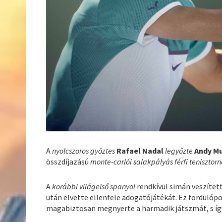
A
nyolcszoros győztes
Rafael Nadal
legyőzte
Andy M
összdíjazású
monte-carlói salakpályás férfi tenisztor
A
korábbi világelső spanyol
rendkívül simán veszített
után elvette ellenfele adogatójátékát. Ez fordulóp
magabiztosan megnyerte a harmadik játszmát, s íg