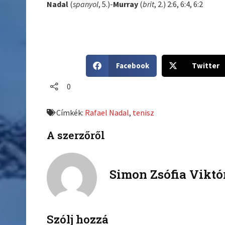
Nadal
(
spanyol
, 5.)-
Murray
(
brit
, 2.) 2:6, 6:4, 6:2
S
S
Facebook
Twitter
h
h
a
a
0
r
r
e
e
Címkék:
Rafael Nadal
,
tenisz
o
o
n
n
A szerzőről
f
t
a
w
c
i
Simon Zsófia Viktó
e
t
b
t
o
e
o
r
k
Szólj hozzá