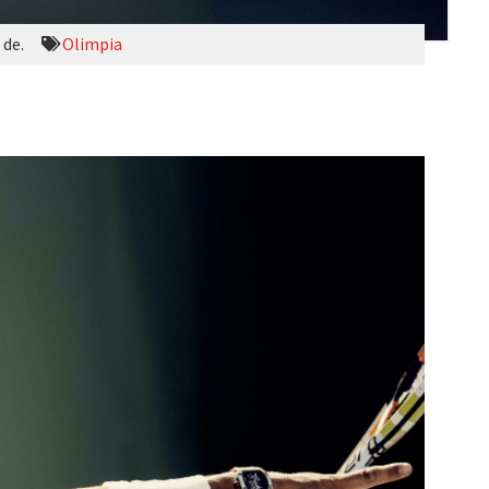
 de.
Olimpia