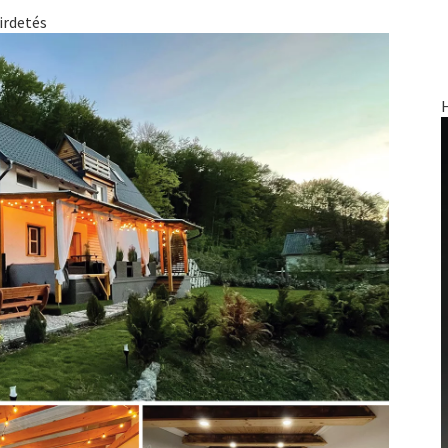
irdetés