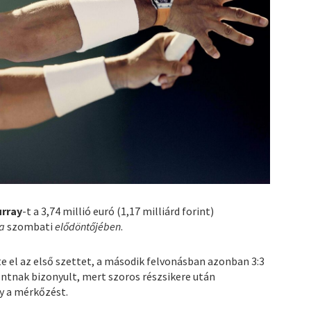
urray
-t a 3,74 millió euró (1,17 milliárd forint)
na
szombati
elődöntőjében
.
e el az első szettet, a második felvonásban azonban 3:3
ontnak bizonyult, mert szoros részsikere után
y a mérkőzést.