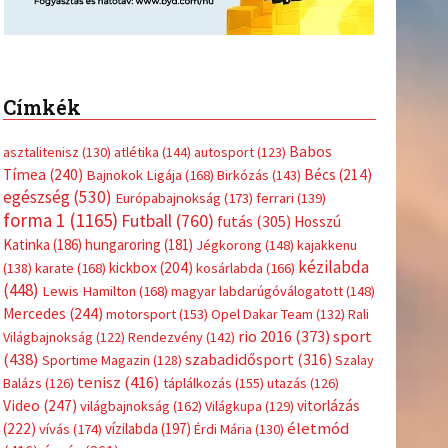
Címkék
Babos
asztalitenisz
(130)
atlétika
(144)
autosport
(123)
Tímea
(240)
Bécs
(214)
Bajnokok Ligája
(168)
Birkózás
(143)
egészség
(530)
Európabajnokság
(173)
ferrari
(139)
forma 1
(1165)
Futball
(760)
futás
(305)
Hosszú
Katinka
(186)
hungaroring
(181)
Jégkorong
(148)
kajakkenu
kézilabda
kickbox
(204)
(138)
karate
(168)
kosárlabda
(166)
(448)
Lewis Hamilton
(168)
magyar labdarúgóválogatott
(148)
Mercedes
(244)
motorsport
(153)
Opel Dakar Team
(132)
Rali
sport
rio 2016
(373)
Világbajnokság
(122)
Rendezvény
(142)
(438)
szabadidősport
(316)
Sportime Magazin
(128)
Szalay
tenisz
(416)
Balázs
(126)
táplálkozás
(155)
utazás
(126)
Video
(247)
vitorlázás
világbajnokság
(162)
Világkupa
(129)
életmód
(222)
vívás
(174)
vízilabda
(197)
Érdi Mária
(130)