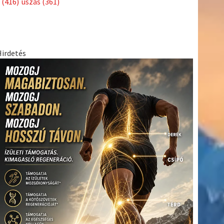
(416)
úszás
(361)
Hirdetés