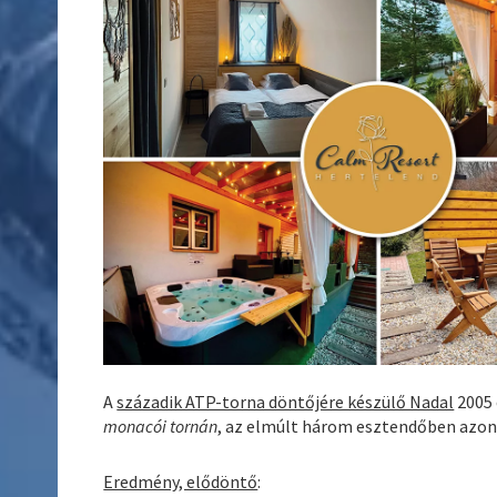
A
századik ATP-torna döntőjére készülő Nadal
2005 
monacói tornán
, az elmúlt három esztendőben azonba
Eredmény, elődöntő
: