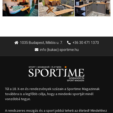
1035 Budapest, Miklós u. 7.
+36 30 471 1373
info (kukac) sportime.hu
Túl a 18. X-en és rendezvények százain a Sportime Magazinnak
továbbra is a legfőbb célja, hogy a mindenki sportját minél
vonzóbbá tegye.
A rendszeres mozgás és a sport jobbá teheti az életed! Mindehhez