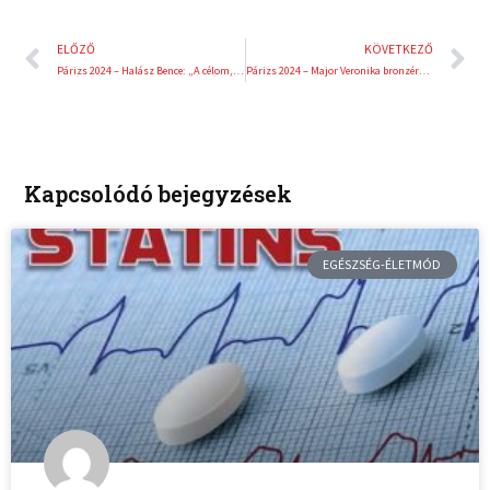
Előző
K
ELŐZŐ
KÖVETKEZŐ
Párizs 2024 – Halász Bence: „A célom, hogy dobjak magamnak egy születésnapi ajándékot”
Párizs 2024 – Major Veronika bronzérmes női sportpisztolyban
Kapcsolódó bejegyzések
EGÉSZSÉG-ÉLETMÓD