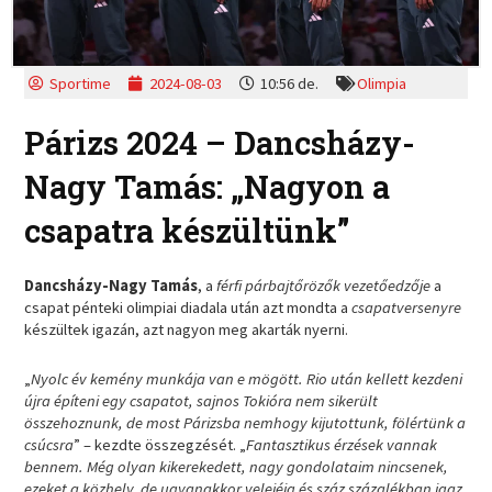
Sportime
2024-08-03
10:56 de.
Olimpia
Párizs 2024 – Dancsházy-
Nagy Tamás: „Nagyon a
csapatra készültünk”
Dancsházy-Nagy Tamás
, a
férfi párbajtőrözők vezetőedzője
a
csapat pénteki olimpiai diadala után azt mondta a
csapatversenyre
készültek igazán, azt nagyon meg akarták nyerni.
„
Nyolc év kemény munkája van e mögött. Rio után kellett kezdeni
újra építeni egy csapatot, sajnos Tokióra nem sikerült
összehoznunk, de most Párizsba nemhogy kijutottunk, fölértünk a
csúcsra
” – kezdte összegzését. „
Fantasztikus érzések vannak
bennem. Még olyan kikerekedett, nagy gondolataim nincsenek,
ezeket a közhely, de ugyanakkor velejéig és száz százalékban igaz