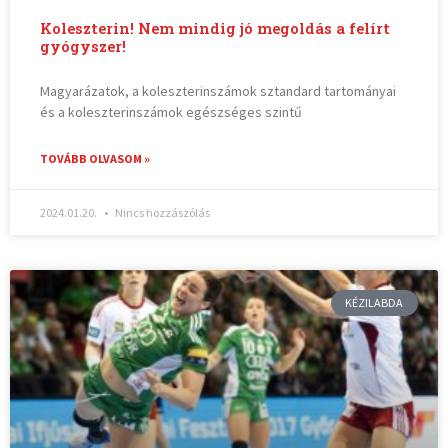
Koleszterin! Nem mindig jó megoldás a felírt
gyógyszer!
Magyarázatok, a koleszterinszámok sztandard tartományai
és a koleszterinszámok egészséges szintű
TOVÁBB OLVASOM »
2024.01.20.
Nincs hozzászólás
KÉZILABDA