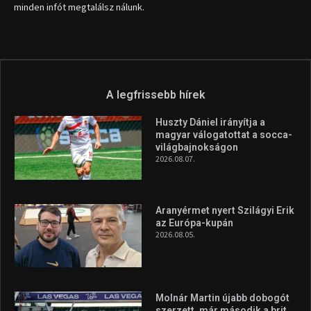
minden infót megtalálsz nálunk.
A legfrissebb hírek
Huszty Dániel irányítja a
magyar válogatottat a socca-
világbajnokságon
2026.08.07.
Aranyérmet nyert Szilágyi Erik
az Európa-kupán
2026.08.05.
Molnár Martin újabb dobogót
szerzett, már második a brit