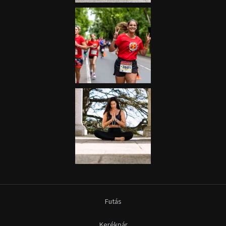
Futás
Kerékpár