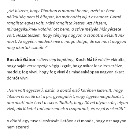
„
Azt hiszem, hogy Tiborban is maradt benne, azért az érem
nélküliség nem jó állapot, ha már odáig eljut az ember. Gergő
ranglista egyes volt, Máté ranglista kettes. Azt hiszem,
mindegyiküknek valahol ott benn, a szíve mélyén hiányérzete
volt. Hozzáteszem, hogy tényleg nagyon a csapatra készültünk
most. Az egyéni mindenkinek a maga dolga, de ezt most nagyon
meg akartuk csinálni
.”
Boczkó Gábor
szövetségi kapitány
,
Koch Máté
edzője
elárulta,
hogy saját
versenyzője
végig izgult, hogy mikor lesz lecserélve,
meddig fog vívni, hogy fog vívni és mindenképpen nagyon akart
döntőt vívni.
„
Nem volt egyszerű, aztán a döntő első körében kiderült, hogy
Tibiben érezzük azt a pici gyengülést, vagy figyelemingadozást,
ami miatt már érett a csere. Tudtuk, hogy Dávid olyan srác, olyan
vívó, aki löketet tud adni ennek a csapatnak, és ez jól is sikerült
.”
A
döntő
egy tusos lezárását illetően azt monda, hogy ezt nagyon
nem szereti.