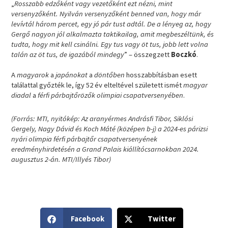
„
Rosszabb edzőként vagy vezetőként ezt nézni, mint
versenyzőként. Nyilván versenyzőként benned van, hogy már
levívtál három percet, egy jó pár tust adtál. De a lényeg az, hogy
Gergő nagyon jól alkalmazta taktikailag, amit megbeszéltünk, és
tudta, hogy mit kell csinálni. Egy tus vagy öt tus, jobb lett volna
talán az öt tus, de igazából mindegy
” – összegzett
Boczkó
.
A
magyarok
a
japánokat
a
döntőben
hosszabbításban esett
találattal győzték le, így 52 év elteltével született ismét
magyar
diadal
a
férfi párbajtőrözők olimpiai csapatversenyében
.
(Forrás: MTI, nyitókép: Az aranyérmes Andrásfi Tibor, Siklósi
Gergely, Nagy Dávid és Koch Máté (középen b-j) a 2024-es párizsi
nyári olimpia férfi párbajtőr csapatversenyének
eredményhirdetésén a Grand Palais kiállítócsarnokban 2024.
augusztus 2-án. MTI/Illyés Tibor)
S
S
Facebook
Twitter
h
h