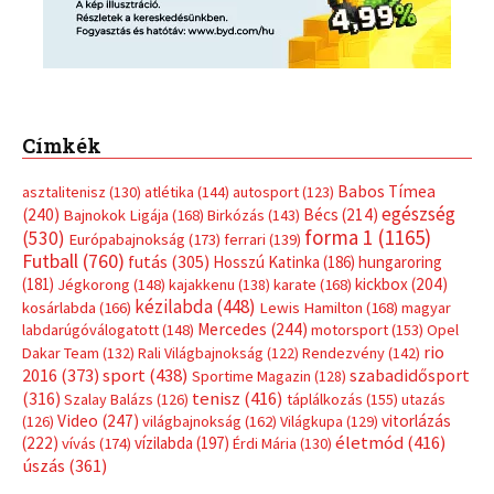
Címkék
Babos Tímea
asztalitenisz
(130)
atlétika
(144)
autosport
(123)
egészség
(240)
Bécs
(214)
Bajnokok Ligája
(168)
Birkózás
(143)
forma 1
(1165)
(530)
Európabajnokság
(173)
ferrari
(139)
Futball
(760)
futás
(305)
Hosszú Katinka
(186)
hungaroring
(181)
kickbox
(204)
Jégkorong
(148)
kajakkenu
(138)
karate
(168)
kézilabda
(448)
kosárlabda
(166)
Lewis Hamilton
(168)
magyar
Mercedes
(244)
labdarúgóválogatott
(148)
motorsport
(153)
Opel
rio
Dakar Team
(132)
Rali Világbajnokság
(122)
Rendezvény
(142)
sport
(438)
2016
(373)
szabadidősport
Sportime Magazin
(128)
(316)
tenisz
(416)
Szalay Balázs
(126)
táplálkozás
(155)
utazás
Video
(247)
vitorlázás
(126)
világbajnokság
(162)
Világkupa
(129)
életmód
(416)
(222)
vívás
(174)
vízilabda
(197)
Érdi Mária
(130)
úszás
(361)