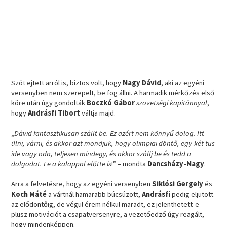
Szót ejtett arról is, biztos volt, hogy
Nagy Dávid
, aki az egyéni
versenyben nem szerepelt, be fog állni. A harmadik mérkőzés első
köre után úgy gondolták
Boczkó Gábor
szövetségi kapitánnyal
,
hogy
Andrásfi Tibort
váltja majd.
„
Dávid fantasztikusan szállt be. Ez azért nem könnyű dolog. Itt
ülni, várni, és akkor azt mondjuk, hogy olimpiai döntő, egy-két tus
ide vagy oda, teljesen mindegy, és akkor szállj be és tedd a
dolgodat. Le a kalappal előtte is
!” – mondta
Dancsházy-Nagy
.
Arra a felvetésre, hogy az egyéni versenyben
Siklósi Gergely
és
Koch Máté
a vártnál hamarabb búcsúzott,
Andrásfi
pedig eljutott
az elődöntőig, de végül érem nélkül maradt, ez jelenthetett-e
plusz motivációt a csapatversenyre, a vezetőedző úgy reagált,
hogy mindenképpen.