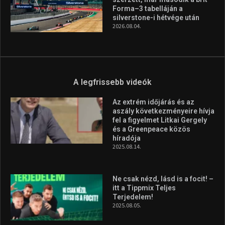
Forma–3 tabelláján a
silverstone-i hétvége után
2026.08.04.
A legfrissebb videók
Az extrém időjárás és az
aszály következményeire hívja
fel a figyelmet Litkai Gergely
és a Greenpeace közös
híradója
2025.08.14.
Ne csak nézd, lásd is a focit! –
itt a Tippmix Teljes
Terjedelem!
2025.08.05.