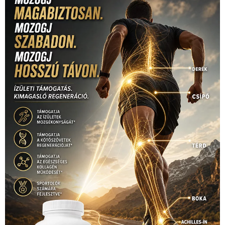
Mercedes
(244)
labdarúgóválogatott
(148)
motorsport
(153)
Opel
rio
Dakar Team
(132)
Rali Világbajnokság
(122)
Rendezvény
(142)
sport
(438)
2016
(373)
szabadidősport
Sportime Magazin
(128)
(316)
tenisz
(416)
Szalay Balázs
(126)
táplálkozás
(155)
utazás
Video
(247)
vitorlázás
(126)
világbajnokság
(162)
Világkupa
(129)
életmód
(416)
(222)
vívás
(174)
vízilabda
(197)
Érdi Mária
(130)
úszás
(361)
Hirdetés