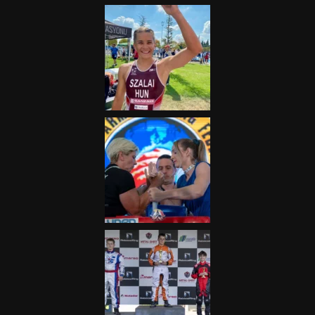
2025.08.05.
„A Forma-1-es Magyar
Nagydíj az egész nemzetnek
fontos”
2025.06.19.
Galéria