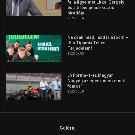
Molnár Martin újabb dobogót
szerzett, már második a brit
Forma–3 tabelláján a
silverstone-i hétvége után
2026.08.04.
A legfrissebb videók
Az extrém időjárás és az
aszály következményeire hívja
fel a figyelmet Litkai Gergely
és a Greenpeace közös
híradója
2025.08.14.
Ne csak nézd, lásd is a focit! –
itt a Tippmix Teljes
Terjedelem!