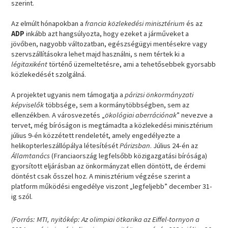
szerint.
Az elmúlt hónapokban a
francia közlekedési minisztérium
és az
ADP
inkább azt hangsúlyozta, hogy ezeket a járműveket a
jövőben, nagyobb változatban, egészségügyi mentésekre vagy
szervszállításokra lehet majd használni, s nem tértek ki a
légitaxiként
történő üzemeltetésre, ami a tehetősebbek gyorsabb
közlekedését szolgálná.
A projektet ugyanis nem támogatja a
párizsi önkormányzati
képviselők
többsége, sem a kormánytöbbségben, sem az
ellenzékben. A városvezetés „
ökológiai aberrációnak
” nevezve a
tervet, még bíróságon is megtámadta a közlekedési minisztérium
július 9-én közzétett rendeletét, amely engedélyezte a
helikopterleszállópálya létesítését
Párizsban
. Július 24-én az
Államtanács
(Franciaország legfelsőbb közigazgatási bírósága)
gyorsított eljárásban az önkormányzat ellen döntött, de érdemi
döntést csak ősszel hoz. A minisztérium végzése szerint a
platform működési engedélye viszont „legfeljebb” december 31-
ig szól.
(Forrás: MTI, nyitókép: Az olimpiai ötkarika az Eiffel-tornyon a