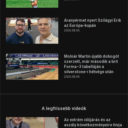
A rendszeres mozgás és a sport jobbá teheti az életed! Mindehhez
minden infót megtalálsz nálunk.
A legfrissebb hírek
Huszty Dániel irányítja a
magyar válogatottat a socca-
világbajnokságon
2026.08.07.
Aranyérmet nyert Szilágyi Erik
az Európa-kupán
2026.08.05.