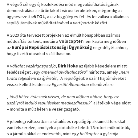
A végső cél egy új közlekedési mód megvalósíthatóságának
demonstrálása a sűrűn lakott városi területeken, mégpedig az
úgynevezett
eVTOL
, azaz függőleges fel- és leszállásra alkalmas
repülő járművek működtetésével a
vertiportok
között.
A 2020 óta tervezett projekten az elmúlt hónapokban számos
módosítás történt, miután a
Volocopter
nem kapta meg időben
az
Európai Repülésbiztonsági Ügynökség
engedélyét ahhoz,
hogy fizető utasokat szállíthasson.
A
vállalat vezérigazgatója
,
Dirk Hoke
az újabb késedelem miatti
felelősséget „
egy amerikai alvállalkozóra
” hárította, amely „
nem
tudta teljesíteni az ígéretét
„. A repülőgépbe szánt hajtóműveket
vissza kellett küldeni az
Egyesült Államokba
ellenőrzésre.
„
Jövő héten érkeznek vissza, de nem időben ahhoz, hogy az
uszályról induló repüléseket megkezdhessük
” a játékok vége előtt
– mondta a múlt héten a vezérigazgató.
A jelenlegi változatban a kétüléses repülőgép akkumulátorokkal
van felszerelve, amelyek a pilotafülke feletti 18 rotort működtetik,
s a jármű sokkal csendesebb, mint egy
helikopter
a gyártója