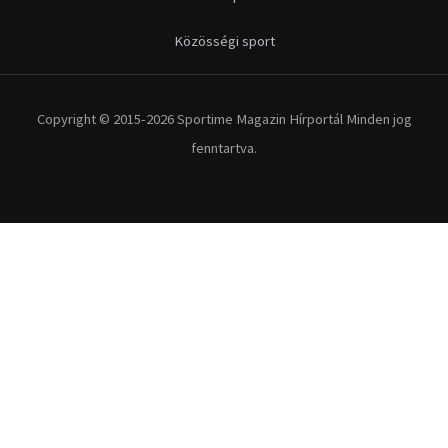
Kerékpár
Extrém Sportok
Fitnesz
Egyéb szabadidősport
Túra-Utazás
Lovassport
Közösségi sport
Copyright © 2015-2026 Sportime Magazin Hírportál Minden jog
fenntartva.