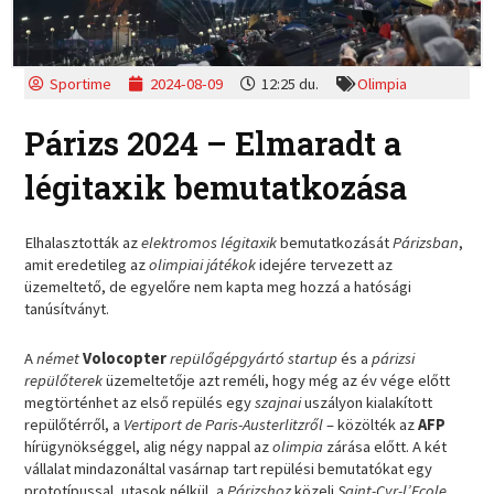
Sportime
2024-08-09
12:25 du.
Olimpia
Párizs 2024 – Elmaradt a
légitaxik bemutatkozása
Elhalasztották az
elektromos légitaxik
bemutatkozását
Párizsban
,
amit eredetileg az
olimpiai játékok
idejére tervezett az
üzemeltető, de egyelőre nem kapta meg hozzá a hatósági
tanúsítványt.
A
német
Volocopter
repülőgépgyártó startup
és a
párizsi
repülőterek
üzemeltetője azt reméli, hogy még az év vége előtt
megtörténhet az első repülés egy
szajnai
uszályon kialakított
repülőtérről, a
Vertiport de Paris-Austerlitzről
– közölték az
AFP
hírügynökséggel, alig négy nappal az
olimpia
zárása előtt. A két
vállalat mindazonáltal vasárnap tart repülési bemutatókat egy
prototípussal, utasok nélkül, a
Párizshoz
közeli
Saint-Cyr-l’Ecole