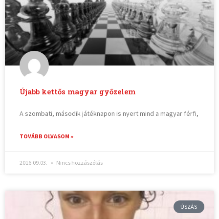
Újabb kettős magyar győzelem
A szombati, második játéknapon is nyert mind a magyar férfi,
TOVÁBB OLVASOM »
2016.09.03.
Nincs hozzászólás
ÚSZÁS