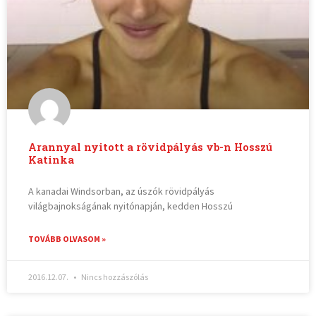
Arannyal nyitott a rövidpályás vb-n Hosszú
Katinka
A kanadai Windsorban, az úszók rövidpályás
világbajnokságának nyitónapján, kedden Hosszú
TOVÁBB OLVASOM »
2016.12.07.
Nincs hozzászólás