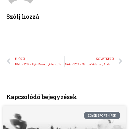
n
s
t
Szólj hozzá
Előző
K
ELŐZŐ
KÖVETKEZŐ
Párizs 2024 – Ilyés Ferenc: „A hatodik hely bizakodásra ad okot”
Párizs 2024 – Márton Viviana: „A döntő volt a legkönnyebb”
Kapcsolódó bejegyzések
EGYÉB SPORTHÍREK