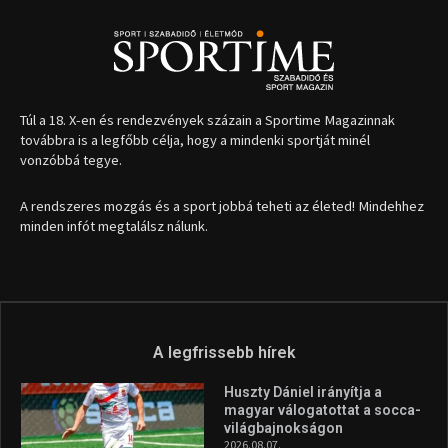
1035 Budapest, Miklós u. 7.
+36 30 471 1373
info (kukac) sportime.hu
Túl a 18. X-en és rendezvények százain a Sportime Magazinnak
továbbra is a legfőbb célja, hogy a mindenki sportját minél
vonzóbbá tegye.