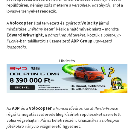
repülőtéren, néhány száz méterre a
versailles-i kastélytól
, ahol a
lovasversenyeket rendezik.
A
Volocopter
által tervezett és gyártott
Volocity
jármű
minősítése „
néhány hetet
” késik a hajtóművek miatt – mondta
Edward Arkwright
, a
párizsi repülőtereket
, köztük a
Saint-Cyr-
l’Ecole
-ban találhatót is üzemeltető
ADP Group
ügyvezető
igazgatója
.
Hirdetés
Az
ADP
és a
Volocopter
a
francia főváros
körüli
Ile-de-France
régió támogatásával eredetileg kísérleti repüléseket szeretett
volna végrehajtani
Párizs
keleti részén, kihasználva az
olimpiai
játékokra
irányuló világméretű figyelmet.