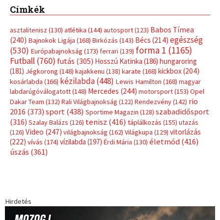
Címkék
Babos Tímea
asztalitenisz
(130)
atlétika
(144)
autosport
(123)
egészség
(240)
Bécs
(214)
Bajnokok Ligája
(168)
Birkózás
(143)
forma 1
(1165)
(530)
Európabajnokság
(173)
ferrari
(139)
Futball
(760)
futás
(305)
Hosszú Katinka
(186)
hungaroring
(181)
kickbox
(204)
Jégkorong
(148)
kajakkenu
(138)
karate
(168)
kézilabda
(448)
kosárlabda
(166)
Lewis Hamilton
(168)
magyar