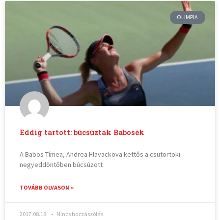
OLIMPIA
Eddig tartott: búcsúztak Babosék
A Babos Tímea, Andrea Hlavackova kettős a csütörtöki
negyeddöntőben búcsúzott
TOVÁBB OLVASOM »
2017.08.18.
Nincs hozzászólás