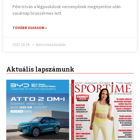
Péni István a légpuskások versenyének megnyerése után
vasárnap bronzérmes lett
TOVÁBB OLVASOM »
2017.10.29.
Nincs hozzászólás
Aktuális lapszámunk