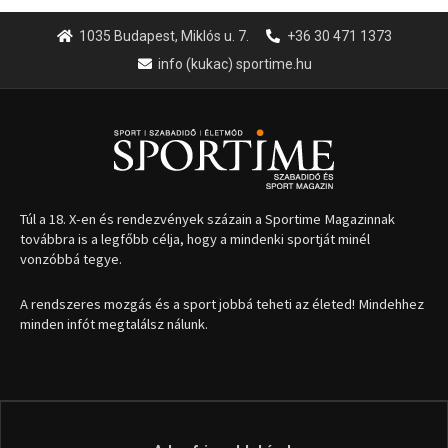
1035 Budapest, Miklós u. 7.
+36 30 471 1373
info (kukac) sportime.hu
Túl a 18. X-en és rendezvények százain a Sportime Magazinnak
továbbra is a legfőbb célja, hogy a mindenki sportját minél
vonzóbbá tegye.
A rendszeres mozgás és a sport jobbá teheti az életed! Mindehhez
minden infót megtalálsz nálunk.