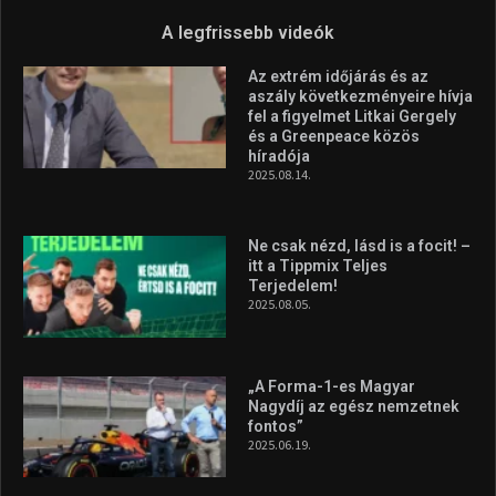
A legfrissebb videók
Az extrém időjárás és az
aszály következményeire hívja
fel a figyelmet Litkai Gergely
és a Greenpeace közös
híradója
2025.08.14.
Ne csak nézd, lásd is a focit! –
itt a Tippmix Teljes
Terjedelem!
2025.08.05.
„A Forma-1-es Magyar
Nagydíj az egész nemzetnek
fontos”
2025.06.19.