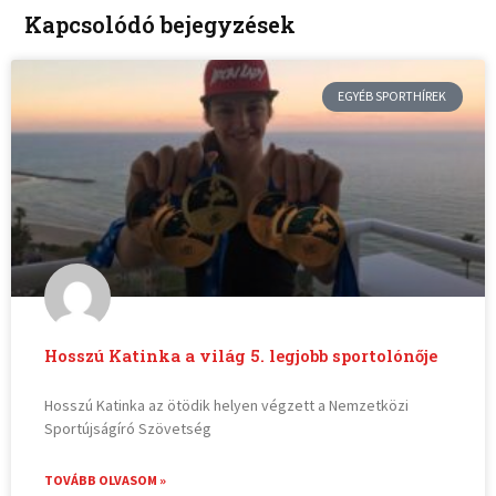
Kapcsolódó bejegyzések
EGYÉB SPORTHÍREK
Hosszú Katinka a világ 5. legjobb sportolónője
Hosszú Katinka az ötödik helyen végzett a Nemzetközi
Sportújságíró Szövetség
TOVÁBB OLVASOM »