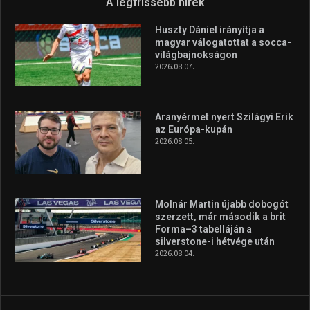
A legfrissebb hírek
Huszty Dániel irányítja a
magyar válogatottat a socca-
világbajnokságon
2026.08.07.
Aranyérmet nyert Szilágyi Erik
az Európa-kupán
2026.08.05.
Molnár Martin újabb dobogót
szerzett, már második a brit
Forma–3 tabelláján a
silverstone-i hétvége után
2026.08.04.