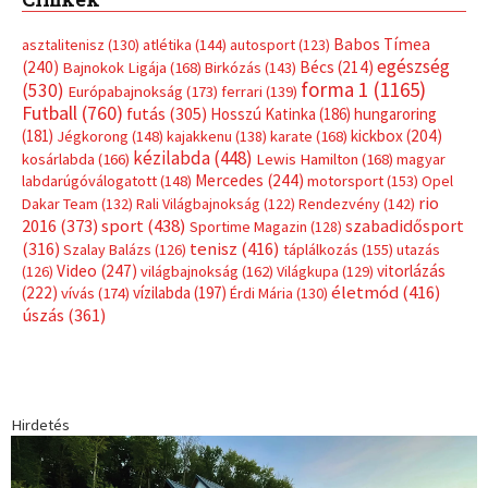
Babos Tímea
asztalitenisz
(130)
atlétika
(144)
autosport
(123)
egészség
(240)
Bécs
(214)
Bajnokok Ligája
(168)
Birkózás
(143)
forma 1
(1165)
(530)
Európabajnokság
(173)
ferrari
(139)
Futball
(760)
futás
(305)
Hosszú Katinka
(186)
hungaroring
(181)
kickbox
(204)
Jégkorong
(148)
kajakkenu
(138)
karate
(168)
kézilabda
(448)
kosárlabda
(166)
Lewis Hamilton
(168)
magyar
Mercedes
(244)
labdarúgóválogatott
(148)
motorsport
(153)
Opel
rio
Dakar Team
(132)
Rali Világbajnokság
(122)
Rendezvény
(142)
sport
(438)
2016
(373)
szabadidősport
Sportime Magazin
(128)
(316)
tenisz
(416)
Szalay Balázs
(126)
táplálkozás
(155)
utazás
Video
(247)
vitorlázás
(126)
világbajnokság
(162)
Világkupa
(129)
életmód
(416)
(222)
vívás
(174)
vízilabda
(197)
Érdi Mária
(130)
úszás
(361)
Hirdetés