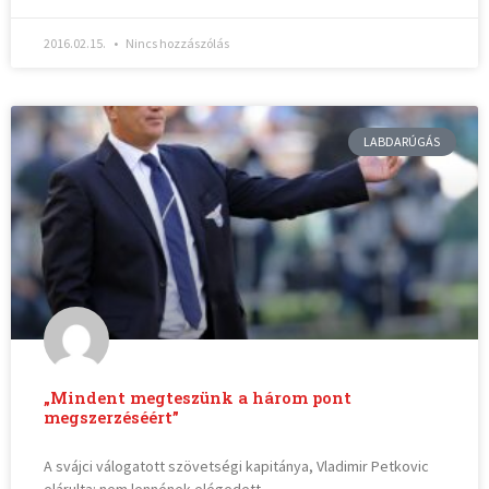
2016.02.15.
Nincs hozzászólás
LABDARÚGÁS
„Mindent megteszünk a három pont
megszerzéséért”
A svájci válogatott szövetségi kapitánya, Vladimir Petkovic
elárulta: nem lennének elégedett