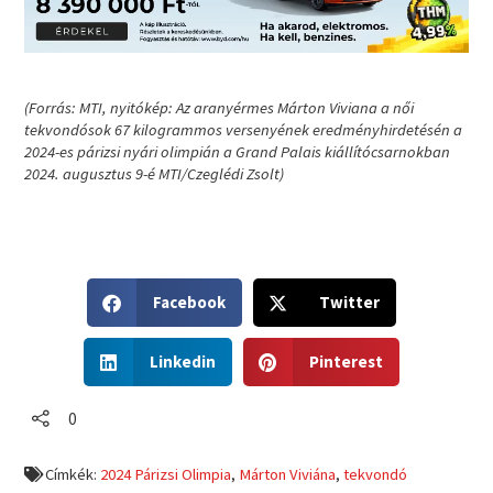
(Forrás: MTI, nyitókép: Az aranyérmes Márton Viviana a női
tekvondósok 67 kilogrammos versenyének eredményhirdetésén a
2024-es párizsi nyári olimpián a Grand Palais kiállítócsarnokban
2024. augusztus 9-é MTI/Czeglédi Zsolt)
S
S
Facebook
Twitter
h
h
a
a
S
S
r
r
Linkedin
Pinterest
h
h
e
e
a
a
o
o
r
r
0
n
n
e
e
f
t
o
o
a
w
Címkék:
2024 Párizsi Olimpia
,
Márton Viviána
,
tekvondó
n
n
c
i