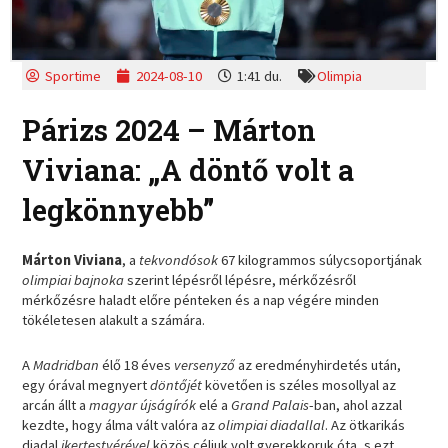
Sportime
2024-08-10
1:41 du.
Olimpia
Párizs 2024 – Márton
Viviana: „A döntő volt a
legkönnyebb”
Márton Viviana
, a
tekvondósok
67 kilogrammos súlycsoportjának
olimpiai bajnoka
szerint lépésről lépésre, mérkőzésről
mérkőzésre haladt előre pénteken és a nap végére minden
tökéletesen alakult a számára.
A
Madridban
élő 18 éves
versenyző
az eredményhirdetés után,
egy órával megnyert
döntőjét
követően is széles mosollyal az
arcán állt a
magyar újságírók
elé a
Grand Palais
-ban, ahol azzal
kezdte, hogy álma vált valóra az
olimpiai diadallal
. Az ötkarikás
diadal
ikertestvérével
közös céljuk volt gyerekkoruk óta, s ezt