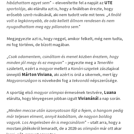
hibázhattam egyet sem
” – elevenítette fel a napját az
UTE
sportolója
, aki elárulta azt is, hogy a fináléban érezte, hogy
erősebb
szerb
riválisánál, aki nem tudott vele mit tenni. „
A finálé
volt a legkönnyebb, de oda kellett állnom rendesen és nem
nyugodhattam meg egy pillanatra sem
.”
Megjegyezte azt is, hogy reggel, amikor felkelt, még nem tudta,
mi fog történni, de bízott magában.
„
Csak odamentem, csináltam és menet közben éreztem, hogy
minden jól megy és ez megvan
” – jegyezte meg a
Tenerifén
született, ezért a
magyar
mellett a
Kanári-szigetek
zászlajával
ünneplő
Márton Viviana
, aki azért is örül a sikernek, mert így
Magyarországon
is növekedni fog a
tekvondó
népszerűsége.
A sportág első
magyar olimpiai
érmesének testvére,
Luana
elárulta, hogy lényegesen jobban izgult
Vivianánál
a nap során.
„
Minden meccse után iszonyatosan fájt a fejem, a hangom pedig
már teljesen elment, annyit kiabáltam, de nagyon boldog
vagyok. Los Angelesben én is megcsinálom
” – utalt arra, hogy a
mostani játékokról lemaradt, de a 2028-as
olimpián
már ott akar