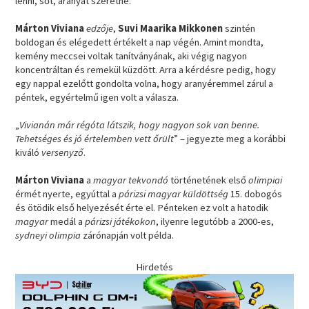
lenni, sőt, aranyat szeretne.
Márton Viviana
edzője
,
Suvi Maarika Mikkonen
szintén
boldogan és elégedett értékelt a nap végén. Amint mondta,
kemény meccsei voltak tanítványának, aki végig nagyon
koncentráltan és remekül küzdött. Arra a kérdésre pedig, hogy
egy nappal ezelőtt gondolta volna, hogy aranyéremmel zárul a
péntek, egyértelmű igen volt a válasza.
„
Vivianán már régóta látszik, hogy nagyon sok van benne.
Tehetséges és jó értelemben vett őrült
” – jegyezte meg a korábbi
kiváló
versenyző
.
Márton Viviana
a
magyar tekvondó
történetének első
olimpiai
érmét nyerte, egyúttal a
párizsi magyar küldöttség
15. dobogós
és ötödik első helyezését érte el. Pénteken ez volt a hatodik
magyar
medál a
párizsi játékokon
, ilyenre legutóbb a 2000-es,
sydneyi olimpia
zárónapján volt példa.
Hirdetés