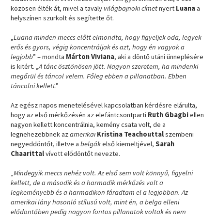
közösen élték át, mivel a tavaly
világbajnoki címet
nyert
Luana
a
helyszínen szurkolt és segítette őt.
„
Luana minden meccs előtt elmondta, hogy figyeljek oda, legyek
erős és gyors, végig koncentráljak és azt, hogy én vagyok a
legjobb
” – mondta
Márton Viviana
, aki a döntő utáni ünneplésére
is kitért. „
A tánc ösztönösen jött. Nagyon szeretem, ha mindenki
megőrül és táncol velem. Főleg ebben a pillanatban. Ebben
táncolni kellett
.”
Az egész napos menetelésével kapcsolatban kérdésre elárulta,
hogy az első mérkőzésén az elefántcsontparti
Ruth Gbagbi
ellen
nagyon kellett koncentrálnia, kemény csata volt, de a
legnehezebbnek az
amerikai
Kristina Teachouttal
szembeni
negyeddöntőt, illetve a
belgák
első kiemeltjével,
Sarah
Chaarittal
vívott elődöntőt nevezte.
„
Mindegyik meccs nehéz volt. Az első sem volt könnyű, figyelni
kellett, de a második és a harmadik mérkőzés volt a
legkeményebb és a harmadikon fáradtam el a legjobban. Az
amerikai lány hasonló stílusú volt, mint én, a belga elleni
elődöntőben pedig nagyon fontos pillanatok voltak és nem