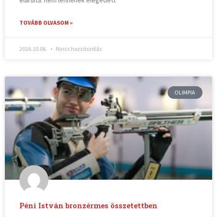
TOVÁBB OLVASOM »
2016.10.06.
Nincs hozzászólás
OLIMPIA
Péni István bronzérmes összetettben