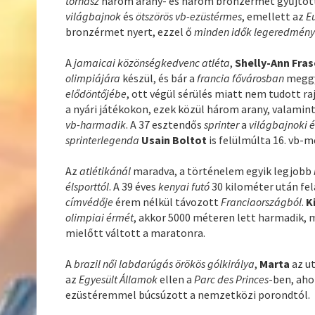
tornász
három arany- és három bronzérmet gyűjtöt
világbajnok
és
ötszörös vb-ezüstérmes
, emellett az
E
bronzérmet nyert, ezzel ő
minden idők legeredménye
A
jamaicai közönségkedvenc atléta
,
Shelly-Ann Fra
olimpiájára
készül, és bár a
francia fővárosban
meggy
elődöntőjébe
, ott végül sérülés miatt nem tudott ra
a nyári játékokon, ezek közül három arany, valamin
vb-harmadik
. A 37 esztendős
sprinter
a
világbajnoki 
sprinterlegenda
Usain Boltot
is felülmúlta 16. vb-m
Az
atlétikánál
maradva, a történelem egyik legjobb
élsporttól
. A 39 éves
kenyai futó
30 kilométer után fe
címvédője
érem nélkül távozott
Franciaországból
.
K
olimpiai érmét
, akkor 5000 méteren lett harmadik, 
mielőtt váltott a maratonra.
A
brazil női labdarúgás örökös gólkirálya
,
Marta
az u
az
Egyesült Államok
ellen a
Parc des Princes
-ben, aho
ezüstéremmel búcsúzott a nemzetközi porondtól.