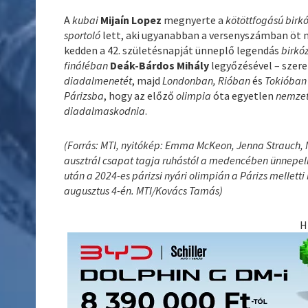
A
kubai
Mijaín Lopez
megnyerte a
kötöttfogású birk
sportoló
lett, aki ugyanabban a versenyszámban öt n
kedden a 42. születésnapját ünneplő legendás
birkó
fináléban
Deák-Bárdos Mihály
legyőzésével – szere
diadalmenetét
, majd
Londonban, Rióban
és
Tokióba
Párizsba
, hogy az előző
olimpia
óta egyetlen
nemzet
diadalmaskodnia
.
(Forrás: MTI, nyitókép: Emma McKeon, Jenna Strauch,
ausztrál csapat tagja ruhástól a medencében ünnepel
után a 2024-es párizsi nyári olimpián a Párizs mellett
augusztus 4-én. MTI/Kovács Tamás)
H