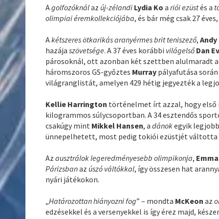
A
golfozóknál
az
új-zélandi
Lydia Ko
a
riói ezüst
és a
t
olimpiai éremkollekciójába
, és bár még csak 27 éves
A
kétszeres ötkarikás aranyérmes brit teniszező
,
Andy
hazája
szövetsége
. A 37 éves korábbi
világelső
Dan E
párosoknál, ott azonban két szettben alulmaradt 
háromszoros GS-győztes
Murray
pályafutása során 
világranglistát, amelyen 429 hétig jegyezték a legj
Kellie Harrington
történelmet írt azzal, hogy első 
kilogrammos súlycsoportban. A 34 esztendős sporto
csakúgy mint
Mikkel Hansen
, a
dánok
egyik legjob
ünnepelhetett, most pedig tokiói ezüstjét váltotta
Az
ausztrálok legeredményesebb olimpikonja
,
Emma
Párizsban
az
úszó váltókkal
, így összesen hat aranny
nyári játékokon.
„
Határozottan hiányozni fog
” – mondta
McKeon
az
o
edzésekkel és a versenyekkel is így érez majd, késze