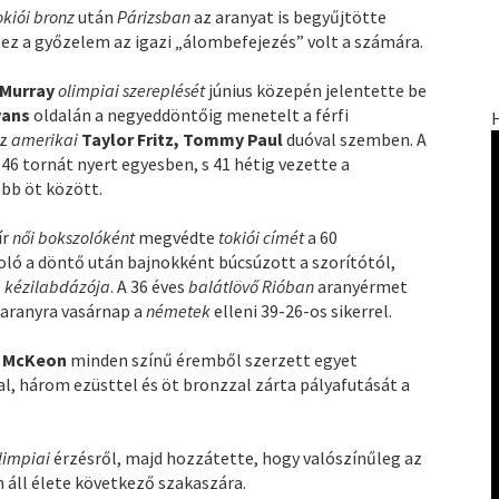
okiói bronz
után
Párizsban
az aranyat is begyűjtötte
, ez a győzelem az igazi „álombefejezés” volt a számára.
 Murray
olimpiai szereplését
június közepén jelentette be
vans
oldalán a negyeddöntőig menetelt a férfi
az
amerikai
Taylor Fritz, Tommy Paul
duóval szemben. A
46 tornát nyert egyesben, s 41 hétig vezette a
obb öt között.
ír
női bokszolóként
megvédte
tokiói címét
a 60
ló a döntő után bajnokként búcsúzott a szorítótól,
b
kézilabdázója
. A 36 éves
balátlövő Rióban
aranyérmet
 aranyra vasárnap a
németek
elleni 39-26-os sikerrel.
 McKeon
minden színű éremből szerzett egyet
al, három ezüsttel és öt bronzzal zárta pályafutását a
limpiai
érzésről, majd hozzátette, hogy valószínűleg az
n áll élete következő szakaszára.