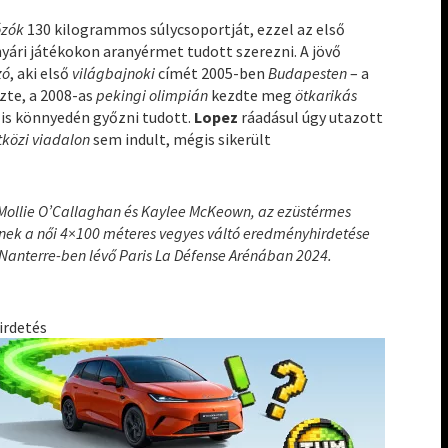
ózók
130 kilogrammos súlycsoportját, ezzel az első
yári játékokon aranyérmet tudott szerezni. A jövő
zó
, aki első
világbajnoki
címét 2005-ben
Budapesten
– a
zte, a 2008-as
pekingi olimpián
kezdte meg
ötkarikás
n
is könnyedén győzni tudott.
Lopez
ráadásul úgy utazott
közi viadalon
sem indult, mégis sikerült
 Mollie O’Callaghan és Kaylee McKeown, az ezüstérmes
nek a női 4×100 méteres vegyes váltó eredményhirdetése
i Nanterre-ben lévő Paris La Défense Arénában 2024.
irdetés