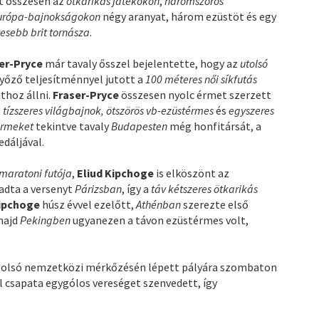
t összesen az
ötkarikás játékokon
,
háromszoros
urópa-bajnokságokon
négy aranyat, három ezüstöt és egy
sebb brit tornásza
.
ser-Pryce
már tavaly ősszel bejelentette, hogy az
utolsó
őző teljesítménnyel jutott a
100 méteres női síkfutás
jthoz állni.
Fraser-Pryce
összesen nyolc érmet szerzett
t
tízszeres világbajnok, ötszörös vb-ezüstérmes
és
egyszeres
érmeket
tekintve tavaly
Budapesten
még honfitársát, a
edáljával.
maratoni futója
,
Eliud Kipchoge
is elköszönt az
ladta a versenyt
Párizsban
, így a
táv kétszeres ötkarikás
ipchoge
húsz évvel ezelőtt,
Athénban
szerezte első
majd
Pekingben
ugyanezen a távon ezüstérmes volt,
tolsó nemzetközi mérkőzésén lépett pályára szombaton
l csapata egygólos vereséget szenvedett, így