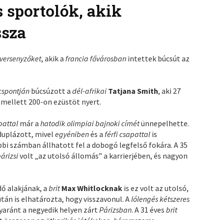
 sportolók, akik
ssza
versenyzőket
, akik a
francia fővárosban
intettek búcsút az
úcspontján
búcsúzott a
dél-afrikai
Tatjana Smith
, aki 27
mellett 200-on ezüstöt nyert.
apattal
már a
hatodik olimpiai bajnoki címét
ünnepelhette.
 duplázott, mivel
egyéniben
és a
férfi csapattal
is
bi számban állhatott fel a dobogó legfelső fokára. A 35
párizsi
volt „az utolsó állomás” a karrierjében, és nagyon
ő alakjának, a
brit
Max Whitlocknak
is ez volt az utolsó,
után is elhatározta, hogy visszavonul. A
lólengés kétszeres
yaránt a negyedik helyen zárt
Párizsban
. A 31 éves
brit