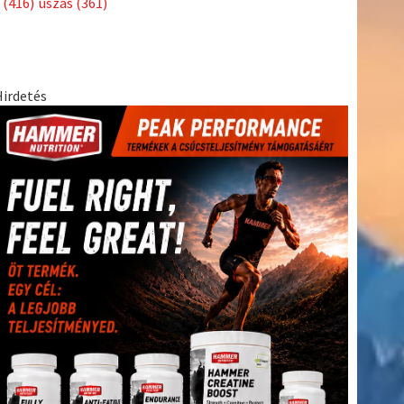
(416)
úszás
(361)
Hirdetés