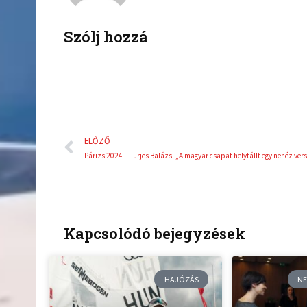
o
r
k
Szólj hozzá
Előző
ELŐZŐ
Kapcsolódó bejegyzések
HAJÓZÁS
NE