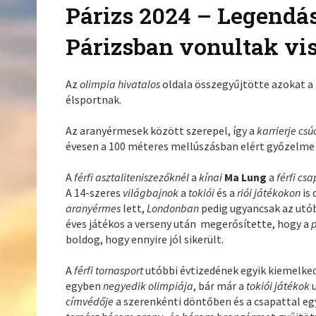
Párizs 2024 – Legendás
Párizsban vonultak vi
Az
olimpia hivatalos
oldala összegyűjtötte azokat a
élsportnak.
Az aranyérmesek között szerepel, így a
karrierje cs
évesen a 100 méteres mellúszásban elért győzelme 
A
férfi asztaliteniszezőknél
a
kínai
Ma Lung
a
férfi cs
A 14-szeres
világbajnok
a
tokiói
és a
riói játékokon
is
aranyérmes
lett,
Londonban
pedig ugyancsak az utób
éves játékos a verseny után megerősítette, hogy a
boldog, hogy ennyire jól sikerült.
A
férfi tornasport
utóbbi évtizedének egyik kiemelked
egyben
negyedik olimpiája
, bár már a
tokiói játékok
címvédője
a szerenkénti döntőben és a csapattal eg