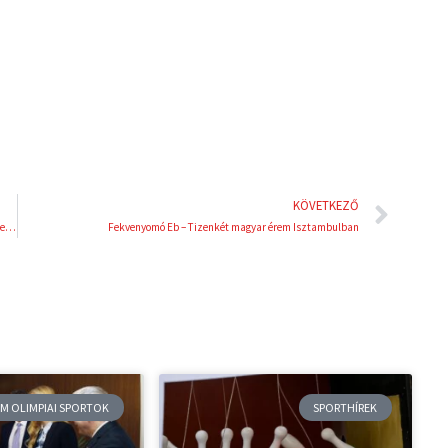
i
e
n
s
t
Köve
KÖVETKEZŐ
Párizs 2024 – Fürjes Balázs: „A magyar csapat helytállt egy nehéz versenyben”
Fekvenyomó Eb – Tizenkét magyar érem Isztambulban
M OLIMPIAI SPORTOK
SPORTHÍREK