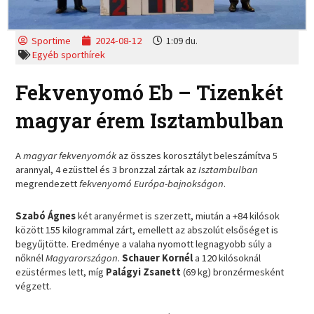
Sportime
2024-08-12
1:09 du.
Egyéb sporthírek
Fekvenyomó Eb – Tizenkét
magyar érem Isztambulban
A
magyar fekvenyomók
az összes korosztályt beleszámítva 5
arannyal, 4 ezüsttel és 3 bronzzal zártak az
Isztambulban
megrendezett
fekvenyomó Európa-bajnokságon
.
Szabó Ágnes
két aranyérmet is szerzett, miután a +84 kilósok
között 155 kilogrammal zárt, emellett az abszolút elsőséget is
begyűjtötte. Eredménye a valaha nyomott legnagyobb súly a
nőknél
Magyarországon
.
Schauer Kornél
a 120 kilósoknál
ezüstérmes lett, míg
Palágyi Zsanett
(69 kg) bronzérmesként
végzett.