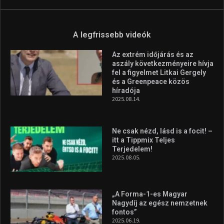
A legfrissebb videók
Az extrém időjárás és az
aszály következményeire hívja
fel a figyelmet Litkai Gergely
és a Greenpeace közös
híradója
2025.08.14.
Ne csak nézd, lásd is a focit! –
itt a Tippmix Teljes
Terjedelem!
2025.08.05.
„A Forma-1-es Magyar
Nagydíj az egész nemzetnek
fontos”
2025.06.19.