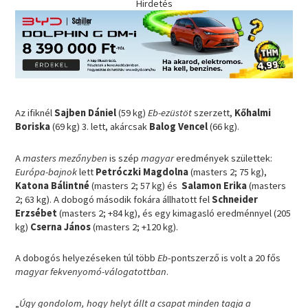
Hirdetés
Az ifiknél
Sajben Dániel
(59 kg)
Eb-ezüstöt
szerzett,
Kőhalmi
Boriska
(69 kg) 3. lett, akárcsak
Balog Vencel
(66 kg).
A
masters mezőnyben
is szép
magyar
eredmények születtek:
Európa-bajnok
lett
Petróczki Magdolna
(masters 2; 75 kg),
Katona Bálintné
(masters 2; 57 kg) és
Salamon Erika
(masters
2; 63 kg). A dobogó második fokára állhatott fel
Schneider
Erzsébet
(masters 2; +84 kg), és egy kimagasló eredménnyel (205
kg)
Cserna János
(masters 2; +120 kg).
A dobogós helyezéseken túl több
Eb
-pontszerző is volt a 20 fős
magyar fekvenyomó-válogatottban
.
„
Úgy gondolom, hogy helyt állt a csapat minden tagja a