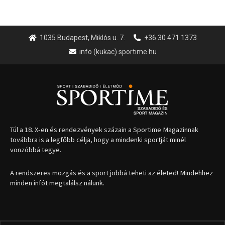
1035 Budapest, Miklós u. 7.
+36 30 471 1373
info (kukac) sportime.hu
Túl a 18. X-en és rendezvények százain a Sportime Magazinnak
továbbra is a legfőbb célja, hogy a mindenki sportját minél
vonzóbbá tegye.
A rendszeres mozgás és a sport jobbá teheti az életed! Mindehhez
minden infót megtalálsz nálunk.