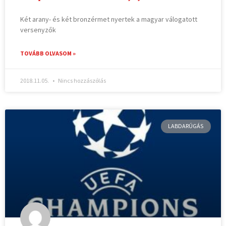
Két arany- és két bronzérmet nyertek a magyar válogatott
versenyzők
TOVÁBB OLVASOM »
2018.11.05.
Nincs hozzászólás
LABDARÚGÁS