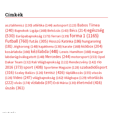
Címkék
Babos Tímea
asztalitenisz
(130)
atlétika
(144)
autosport
(123)
egészség
(240)
Bécs
(214)
Bajnokok Ligája
(168)
Birkózás
(143)
forma 1
(1165)
(530)
Európabajnokság
(173)
ferrari
(139)
Futball
(760)
futás
(305)
Hosszú Katinka
(186)
hungaroring
(181)
kickbox
(204)
Jégkorong
(148)
kajakkenu
(138)
karate
(168)
kézilabda
(448)
kosárlabda
(166)
Lewis Hamilton
(168)
magyar
Mercedes
(244)
labdarúgóválogatott
(148)
motorsport
(153)
Opel
rio
Dakar Team
(132)
Rali Világbajnokság
(122)
Rendezvény
(142)
sport
(438)
2016
(373)
szabadidősport
Sportime Magazin
(128)
(316)
tenisz
(416)
Szalay Balázs
(126)
táplálkozás
(155)
utazás
Video
(247)
vitorlázás
(126)
világbajnokság
(162)
Világkupa
(129)
életmód
(416)
(222)
vívás
(174)
vízilabda
(197)
Érdi Mária
(130)
úszás
(361)