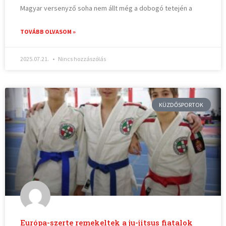
Magyar versenyző soha nem állt még a dobogó tetején a
TOVÁBB OLVASOM »
2025.07.21.
Nincs hozzászólás
KÜZDŐSPORTOK
Európa-szerte remekeltek a ju-jitsus fiatalok