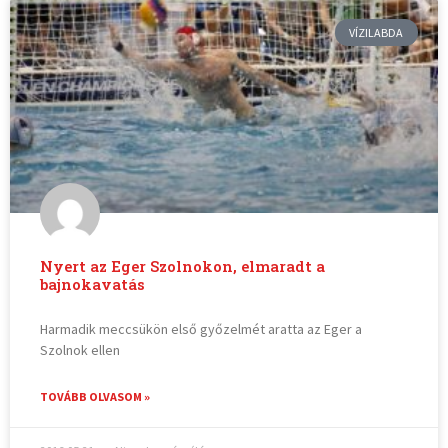
VÍZILABDA
Nyert az Eger Szolnokon, elmaradt a
bajnokavatás
Harmadik meccsükön első győzelmét aratta az Eger a
Szolnok ellen
TOVÁBB OLVASOM »