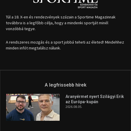
Túl a 18. X-en és rendezvények százain a Sportime Magazinnak
továbbra is a legfőbb célja, hogy a mindenki sportját minél
vonzóbbá tegye.
A rendszeres mozgás és a sport jobbá teheti az életed! Mindehhez
minden infót megtalálsz nálunk.
A legfrissebb hírek
Aranyérmet nyert Szilágyi Erik
az Európa-kupán
2026.08.05.