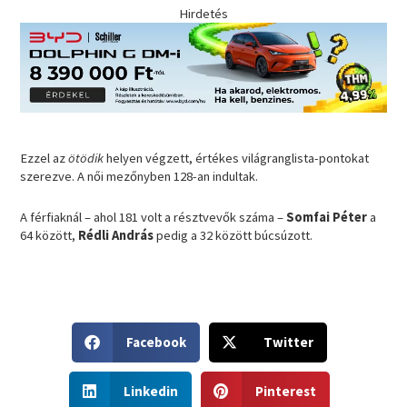
Hirdetés
Ezzel az
ötödik
helyen végzett, értékes világranglista-pontokat
szerezve. A női mezőnyben 128-an indultak.
A férfiaknál – ahol 181 volt a résztvevők száma –
Somfai Péter
a
64 között,
Rédli András
pedig a 32 között búcsúzott.
S
S
Facebook
Twitter
h
h
a
a
S
S
r
r
Linkedin
Pinterest
h
h
e
e