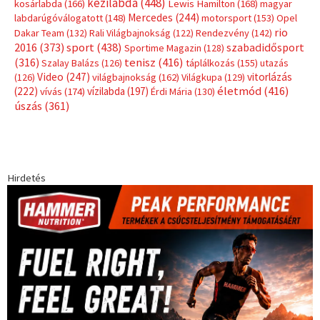
kézilabda
(448)
kosárlabda
(166)
Lewis Hamilton
(168)
magyar
Mercedes
(244)
labdarúgóválogatott
(148)
motorsport
(153)
Opel
rio
Dakar Team
(132)
Rali Világbajnokság
(122)
Rendezvény
(142)
sport
(438)
2016
(373)
szabadidősport
Sportime Magazin
(128)
(316)
tenisz
(416)
Szalay Balázs
(126)
táplálkozás
(155)
utazás
Video
(247)
vitorlázás
(126)
világbajnokság
(162)
Világkupa
(129)
életmód
(416)
(222)
vívás
(174)
vízilabda
(197)
Érdi Mária
(130)
úszás
(361)
Hirdetés