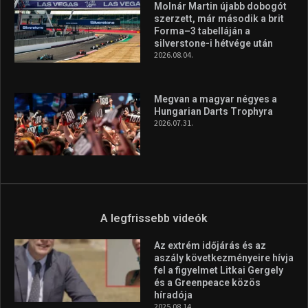
Molnár Martin újabb dobogót
szerzett, már második a brit
Forma–3 tabelláján a
silverstone-i hétvége után
2026.08.04.
Megvan a magyar négyes a
Hungarian Darts Trophyra
2026.07.31.
A legfrissebb videók
Az extrém időjárás és az
aszály következményeire hívja
fel a figyelmet Litkai Gergely
és a Greenpeace közös
híradója
2025.08.14.