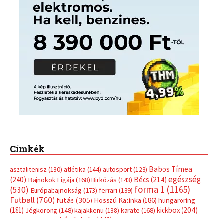
Címkék
Babos Tímea
asztalitenisz
(130)
atlétika
(144)
autosport
(123)
egészség
(240)
Bécs
(214)
Bajnokok Ligája
(168)
Birkózás
(143)
forma 1
(1165)
(530)
Európabajnokság
(173)
ferrari
(139)
Futball
(760)
futás
(305)
Hosszú Katinka
(186)
hungaroring
(181)
kickbox
(204)
Jégkorong
(148)
kajakkenu
(138)
karate
(168)