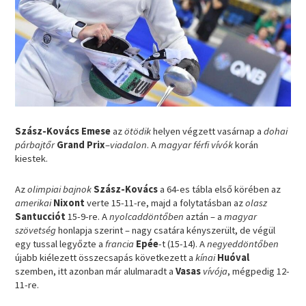
Szász-Kovács Emese
az
ötödik
helyen végzett vasárnap a
dohai
párbajtőr
Grand Prix
–
viadalon
. A
magyar férfi vívók
korán
kiestek.
Az
olimpiai bajnok
Szász-Kovács
a 64-es tábla első körében az
amerikai
Nixont
verte 15-11-re, majd a folytatásban az
olasz
Santucciót
15-9-re. A
nyolcaddöntőben
aztán – a
magyar
szövetség
honlapja szerint – nagy csatára kényszerült, de végül
egy tussal legyőzte a
francia
Epée
-t (15-14). A
negyeddöntőben
újabb kiélezett összecsapás következett a
kínai
Huóval
szemben, itt azonban már alulmaradt a
Vasas
vívója
, mégpedig 12-
11-re.