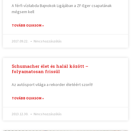
A férfi vízilabda Bajnokok Ligájában a ZF-Eger csapatának
mégsem kell
TOVÁBB OLVASOM »
2017.09.22.
Nincs hozzászólás
Schumacher élet és halál között –
folyamatosan frissül
Az autósport világa a rekorder életéért szorít!
TOVÁBB OLVASOM »
2013.12.30.
Nincs hozzászólás