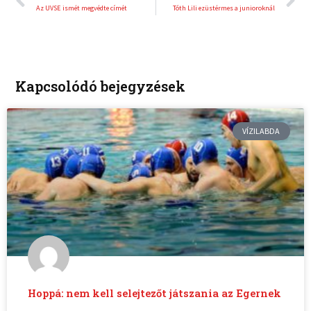
Az UVSE ismét megvédte címét
Tóth Lili ezüstérmes a junioroknál
Kapcsolódó bejegyzések
VÍZILABDA
Hoppá: nem kell selejtezőt játszania az Egernek