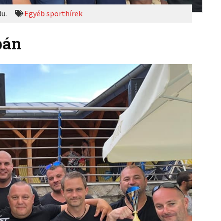
du.
Egyéb sporthírek
pán