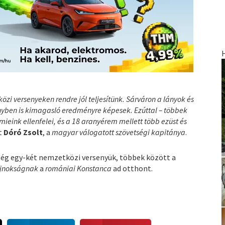
i versenyeken rendre jól teljesítünk. Sárváron a lányok és
nyben is kimagasló eredményre képesek. Ezúttal – többek
mieink ellenfelei, és a 18 aranyérem mellett több ezüst és
t
Dóró Zsolt
, a
magyar válogatott szövetségi kapitánya
.
ég egy-két nemzetközi versenyük, többek között a
ajnokságnak
a
romániai Konstanca
ad otthont.
S
S