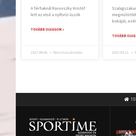
A férfiaknál Rasovszky Kristóf
Szalagszakad
lett az első a nyíltvízi úszók
megműtötték i
bokáját, ezé
TOVÁBB OLVASOM »
TOVÁBB OLVA
2017.08.06.
Nincs hozzászólás
2023.09.21.
N
10