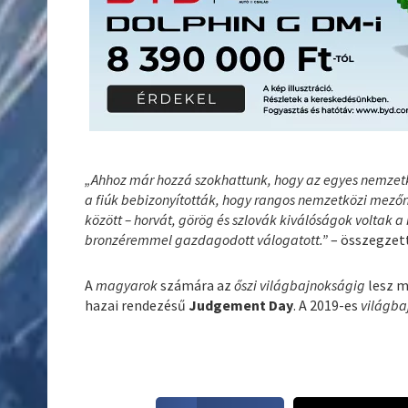
„Ahhoz már hozzá szokhattunk, hogy az egyes nemzetköz
a fiúk bebizonyították, hogy rangos nemzetközi mező
között – horvát, görög és szlovák kiválóságok voltak a 
bronzéremmel gazdagodott válogatott.”
– összegzet
A
magyarok
számára az
őszi világbajnokságig
lesz m
hazai rendezésű
Judgement Day
. A 2019-es
világb
S
S