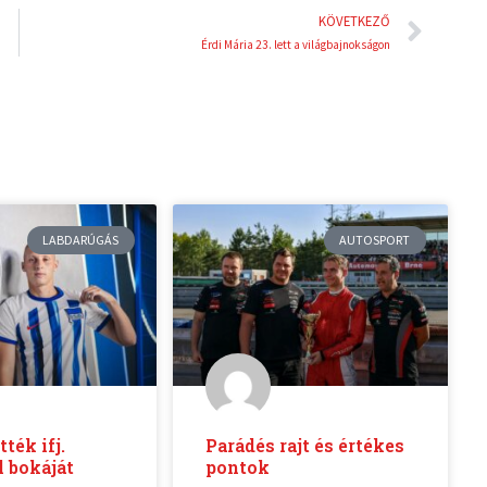
Köve
KÖVETKEZŐ
Érdi Mária 23. lett a világbajnokságon
LABDARÚGÁS
AUTOSPORT
ék ifj.
Parádés rajt és értékes
l bokáját
pontok