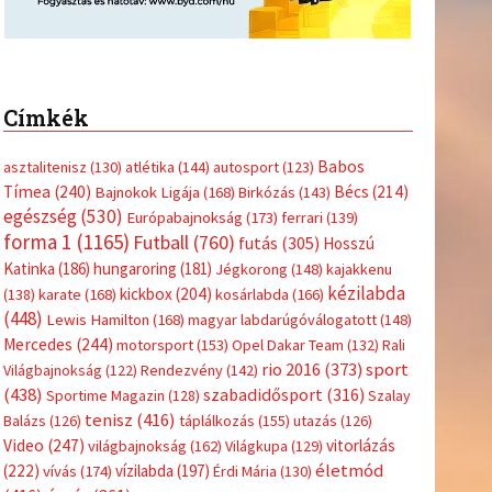
Címkék
Babos
asztalitenisz
(130)
atlétika
(144)
autosport
(123)
Tímea
(240)
Bécs
(214)
Bajnokok Ligája
(168)
Birkózás
(143)
egészség
(530)
Európabajnokság
(173)
ferrari
(139)
forma 1
(1165)
Futball
(760)
futás
(305)
Hosszú
Katinka
(186)
hungaroring
(181)
Jégkorong
(148)
kajakkenu
kézilabda
kickbox
(204)
(138)
karate
(168)
kosárlabda
(166)
(448)
Lewis Hamilton
(168)
magyar labdarúgóválogatott
(148)
Mercedes
(244)
motorsport
(153)
Opel Dakar Team
(132)
Rali
sport
rio 2016
(373)
Világbajnokság
(122)
Rendezvény
(142)
(438)
szabadidősport
(316)
Sportime Magazin
(128)
Szalay
tenisz
(416)
Balázs
(126)
táplálkozás
(155)
utazás
(126)
Video
(247)
vitorlázás
világbajnokság
(162)
Világkupa
(129)
életmód
(222)
vívás
(174)
vízilabda
(197)
Érdi Mária
(130)