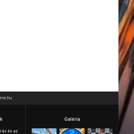
time.hu
ók
Galéria
rás és az