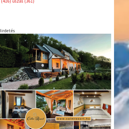
(416)
úszás
(361)
Hirdetés