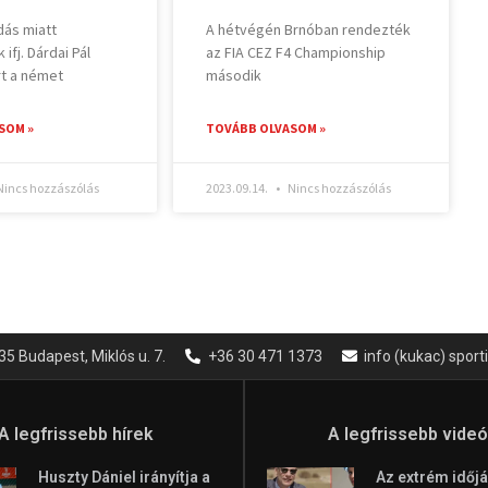
ás miatt
A hétvégén Brnóban rendezték
fj. Dárdai Pál
az FIA CEZ F4 Championship
rt a német
második
SOM »
TOVÁBB OLVASOM »
incs hozzászólás
2023.09.14.
Nincs hozzászólás
35 Budapest, Miklós u. 7.
+36 30 471 1373
info (kukac) spor
A legfrissebb hírek
A legfrissebb vide
Huszty Dániel irányítja a
Az extrém időjá