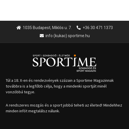
1035 Budapest, Miklós u. 7.
+36 30 471 1373
info (kukac) sportime.hu
Túl a 18. X-en és rendezvények százain a Sportime Magazinnak
továbbra is a legfőbb célja, hogy a mindenki sportját minél
vonzóbbá tegye.
A rendszeres mozgás és a sport jobbá teheti az életed! Mindehhez
minden infót megtalálsz nálunk.