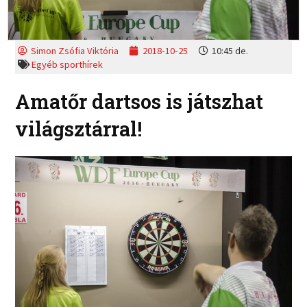
Simon Zsófia Viktória
2018-10-25
10:45 de.
Egyéb sporthírek
Amatőr dartsos is játszhat
világsztárral!