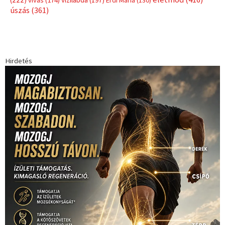
Érdi Mária
(130)
úszás
(361)
Hirdetés