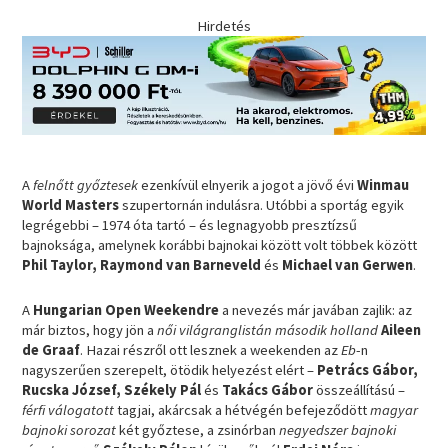
Hirdetés
A
felnőtt győztesek
ezenkívül elnyerik a jogot a jövő évi
Winmau
World Masters
szupertornán indulásra. Utóbbi a sportág egyik
legrégebbi – 1974 óta tartó – és legnagyobb presztízsű
bajnoksága, amelynek korábbi bajnokai között volt többek között
Phil Taylor, Raymond van Barneveld
és
Michael van Gerwen
.
A
Hungarian Open Weekendre
a nevezés már javában zajlik: az
már biztos, hogy jön a
női világranglistán második holland
Aileen
de Graaf
. Hazai részről ott lesznek a weekenden az
Eb
-n
nagyszerűen szerepelt, ötödik helyezést elért –
Petrács Gábor,
Rucska József, Székely Pál
és
Takács Gábor
összeállítású –
férfi válogatott
tagjai, akárcsak a hétvégén befejeződött
magyar
bajnoki sorozat
két győztese, a zsinórban
negyedszer bajnoki