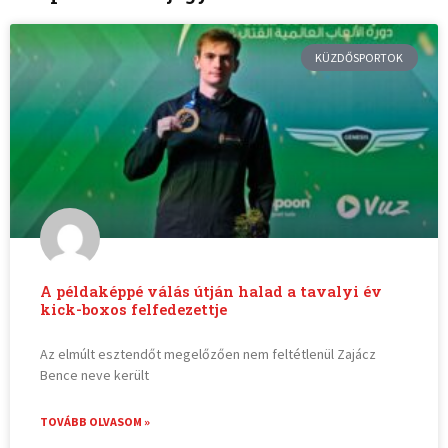
KÜZDŐSPORTOK
A példaképpé válás útján halad a tavalyi év
kick-boxos felfedezettje
Az elmúlt esztendőt megelőzően nem feltétlenül Zajácz
Bence neve került
TOVÁBB OLVASOM »