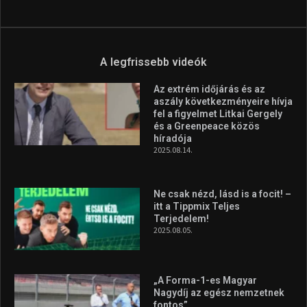
A legfrissebb videók
Az extrém időjárás és az
aszály következményeire hívja
fel a figyelmet Litkai Gergely
és a Greenpeace közös
híradója
2025.08.14.
Ne csak nézd, lásd is a focit! –
itt a Tippmix Teljes
Terjedelem!
2025.08.05.
„A Forma-1-es Magyar
Nagydíj az egész nemzetnek
fontos”