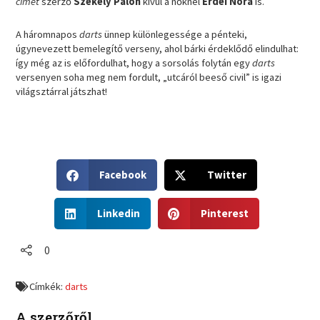
címet
szerző
Székely Pálon
kívül a nőknél
Erdei Nóra
is.
A háromnapos
darts
ünnep különlegessége a pénteki,
úgynevezett bemelegítő verseny, ahol bárki érdeklődő elindulhat:
így még az is előfordulhat, hogy a sorsolás folytán egy
darts
versenyen soha meg nem fordult, „utcáról beeső civil” is igazi
világsztárral játszhat!
S
S
Facebook
Twitter
h
h
a
a
S
S
r
r
Linkedin
Pinterest
h
h
e
e
a
a
o
o
r
r
0
n
n
e
e
f
t
o
o
a
w
Címkék:
darts
n
n
c
i
l
p
e
t
A szerzőről
i
i