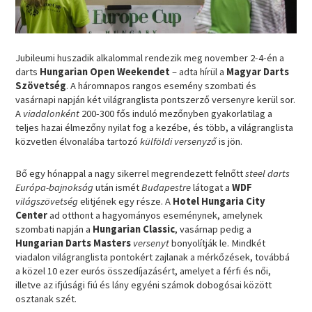
Jubileumi huszadik alkalommal rendezik meg november 2-4-én a
darts
Hungarian Open Weekendet
– adta hírül a
Magyar Darts
Szövetség
. A háromnapos rangos esemény szombati és
vasárnapi napján két világranglista pontszerző versenyre kerül sor.
A
viadalonként
200-300 fős induló mezőnyben gyakorlatilag a
teljes hazai élmezőny nyilat fog a kezébe, és több, a világranglista
közvetlen élvonalába tartozó
külföldi versenyző
is jön.
Bő egy hónappal a nagy sikerrel megrendezett felnőtt
steel darts
Európa-bajnokság
után ismét
Budapestre
látogat a
WDF
világszövetség
elitjének egy része. A
Hotel Hungaria City
Center
ad otthont a hagyományos eseménynek, amelynek
szombati napján a
Hungarian Classic
, vasárnap pedig a
Hungarian Darts Masters
versenyt
bonyolítják le. Mindkét
viadalon világranglista pontokért zajlanak a mérkőzések, továbbá
a közel 10 ezer eurós összedíjazásért, amelyet a férfi és női,
illetve az ifjúsági fiú és lány egyéni számok dobogósai között
osztanak szét.