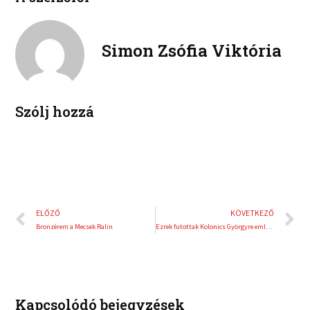
b
t
n
n
o
e
k
t
o
r
e
e
Simon Zsófia Viktória
k
d
r
i
e
n
s
t
Szólj hozzá
Előző
K
ELŐZŐ
KÖVETKEZŐ
Bronzérem a Mecsek Ralin
Ezrek futottak Kolonics Györgyre emlékezve a forradalom napján
Kapcsolódó bejegyzések