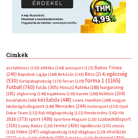
Címkék
Babos Tímea
asztalitenisz
(130)
atlétika
(144)
autosport
(123)
egészség
(240)
Bécs
(214)
Bajnokok Ligája
(168)
Birkózás
(143)
forma 1
(1165)
(530)
Európabajnokság
(173)
ferrari
(139)
Futball
(760)
futás
(305)
Hosszú Katinka
(186)
hungaroring
(181)
kickbox
(204)
Jégkorong
(148)
kajakkenu
(138)
karate
(168)
kézilabda
(448)
kosárlabda
(166)
Lewis Hamilton
(168)
magyar
Mercedes
(244)
labdarúgóválogatott
(148)
motorsport
(153)
Opel
rio
Dakar Team
(132)
Rali Világbajnokság
(122)
Rendezvény
(142)
sport
(438)
2016
(373)
szabadidősport
Sportime Magazin
(128)
(316)
tenisz
(416)
Szalay Balázs
(126)
táplálkozás
(155)
utazás
Video
(247)
vitorlázás
(126)
világbajnokság
(162)
Világkupa
(129)
életmód
(416)
(222)
vívás
(174)
vízilabda
(197)