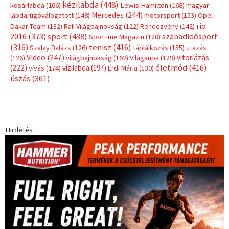
kézilabda
(448)
kosárlabda
(166)
Lewis Hamilton
(168)
magyar
Mercedes
(244)
labdarúgóválogatott
(148)
motorsport
(153)
Opel
rio
Dakar Team
(132)
Rali Világbajnokság
(122)
Rendezvény
(142)
sport
(438)
2016
(373)
szabadidősport
Sportime Magazin
(128)
(316)
tenisz
(416)
Szalay Balázs
(126)
táplálkozás
(155)
utazás
Video
(247)
vitorlázás
(126)
világbajnokság
(162)
Világkupa
(129)
életmód
(416)
(222)
vívás
(174)
vízilabda
(197)
Érdi Mária
(130)
úszás
(361)
Hirdetés