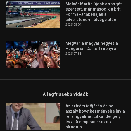
Molnár Martin újabb dobogót
szerzett, már második a brit
Forma–3 tabelláján a
silverstone-i hétvége után
2026.08.04.
Megvan a magyar négyes a
Hungarian Darts Trophyra
2026.07.31.
A legfrissebb videók
Az extrém időjárás és az
aszály következményeire hívja
fel a figyelmet Litkai Gergely
és a Greenpeace közös
híradója