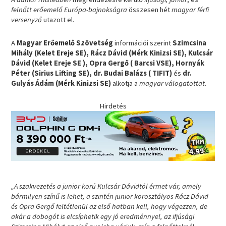
felnőtt erőemelő Európa-bajnokságra
összesen hét
magyar férfi
versenyző
utazott el.
A
Magyar Erőemelő Szövetség
információi szerint
Szimcsina
Mihály (Kelet Ereje SE), Rácz Dávid (Mérk Kinizsi SE), Kulcsár
Dávid (Kelet Ereje SE ), Opra Gergő ( Barcsi VSE), Hornyák
Péter (Sirius Lifting SE), dr. Budai Balázs ( TIFIT)
és
dr.
Gulyás Ádám (Mérk Kinizsi SE)
alkotja a
magyar válogatottat
.
Hirdetés
„A szakvezetés a junior korú Kulcsár Dávidtól érmet vár, amely
bármilyen színű is lehet, a szintén junior korosztályos Rácz Dávid
és Opra Gergő feltétlenül az első hatban kell, hogy végezzen, de
akár a dobogót is elcsíphetik egy jó eredménnyel, az ifjúsági