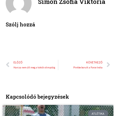
Simon Zsófia Viktória
d
r
i
e
n
s
t
Szólj hozzá
Előző
K
ELŐZŐ
KÖVETKEZŐ
Harcsa nem áll meg a tokiói olimpiáig
Pinkbe borult a Force India
Kapcsolódó bejegyzések
ATLÉTIKA