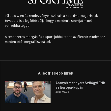
Túl a 18. X-en és rendezvények százain a Sportime Magazinnak
továbbra is a legfőbb célja, hogy a mindenki sportját minél
vonzóbbá tegye.
A rendszeres mozgás és a sport jobbá teheti az életed! Mindehhez
minden infót megtalálsz nálunk.
A legfrissebb hírek
Aranyérmet nyert Szilágyi Erik
az Európa-kupán
2026.08.05.