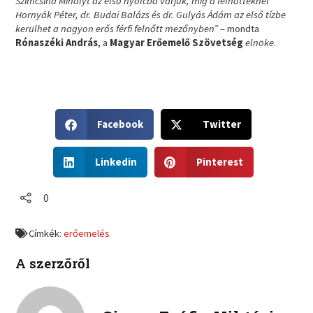
Szimcsina Mihályt az első nyolcba várjuk, míg a felnőtteknél
Hornyák Péter, dr. Budai Balázs és dr. Gulyás Ádám az első tízbe
kerülhet a nagyon erős férfi felnőtt mezőnyben”
– mondta
Rónaszéki András
, a
Magyar Erőemelő Szövetség
elnöke
.
S
S
Facebook
Twitter
h
h
a
a
S
S
r
r
Linkedin
Pinterest
h
h
e
e
a
a
o
o
r
r
0
n
n
e
e
f
t
o
o
a
w
Címkék:
erőemelés
n
n
c
i
l
p
e
t
A szerzőről
i
i
b
t
n
n
o
e
k
t
o
r
e
e
k