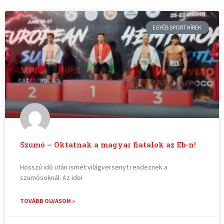
EGYÉB SPORTHÍREK
Szumó – Oktatnak a magyar fiatalok az Eb-n!
Hosszú idő után ismét világversenyt rendeznek a
szumósoknál. Az idei
TOVÁBB OLVASOM »