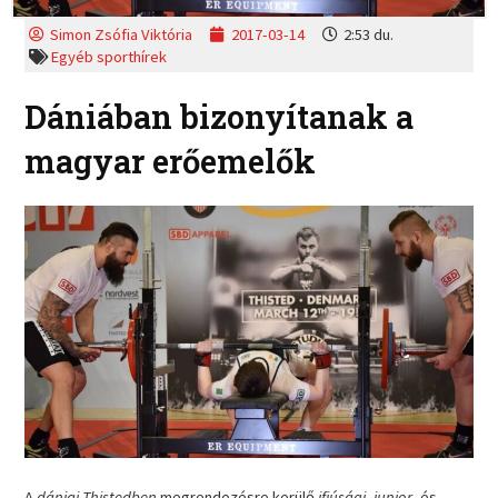
Simon Zsófia Viktória
2017-03-14
2:53 du.
Egyéb sporthírek
Dániában bizonyítanak a
magyar erőemelők
A
dániai Thistedben
megrendezésre kerülő
ifjúsági, junior
, és