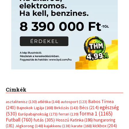
Címkék
Babos Tímea
asztalitenisz
(130)
atlétika
(144)
autosport
(123)
egészség
(240)
Bécs
(214)
Bajnokok Ligája
(168)
Birkózás
(143)
forma 1
(1165)
(530)
Európabajnokság
(173)
ferrari
(139)
Futball
(760)
futás
(305)
Hosszú Katinka
(186)
hungaroring
(181)
kickbox
(204)
Jégkorong
(148)
kajakkenu
(138)
karate
(168)