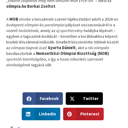
„Ekkora csapattal még nem vettünk részt EYOF-on”
– idézi az
olimpia.hu Borkai Zsoltot
.
A
MOB
elnöke
a beszámoló szerint tájékoztatást adott a 2024-es
budapesti olimpiai
és
paralimpiai
pályázat visszavonásáról is a
vezető testületnek
, amely az
új sporttörvény
hatályba lépését –
egyben a tagozatok kiválását – követően a korábbiakhoz képest
kisebb létszámmal működik. Emellett köszöntötte többek között
az
olimpiai bajnok úszó
Gyurta Dánielt
, akit a
riói olimpián
beválasztottak a
Nemzetközi Olimpiai Bizottság (NOB)
sportolói bizottságába
, s így a
hazai ötkarikás szervezet
elnökségének
tagjává vált.
S
S
Facebook
Twitter
h
h
a
a
S
S
r
r
Linkedin
Pinterest
h
h
e
e
a
a
o
o
r
r