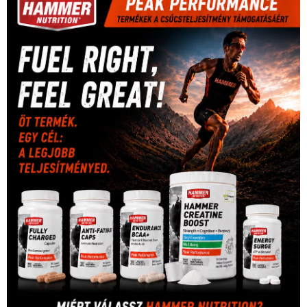
Mercedes
(244)
labdarúgóválogatott
(148)
motorsport
(153)
Opel
rio
Dakar Team
(132)
Rali Világbajnokság
(122)
Rendezvény
(142)
sport
(438)
2016
(373)
szabadidősport
Sportime Magazin
(128)
(316)
tenisz
(416)
Szalay Balázs
(126)
táplálkozás
(155)
utazás
Video
(247)
vitorlázás
(126)
világbajnokság
(162)
Világkupa
(129)
életmód
(416)
(222)
vívás
(174)
vízilabda
(197)
Érdi Mária
(130)
úszás
(361)
Hirdetés