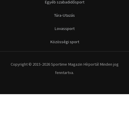
Futás
Kerékpár
Extrém Sportok
Fitnesz
Egyéb szabadidősport
Túra-Utazás
Lovassport
Közösségi sport