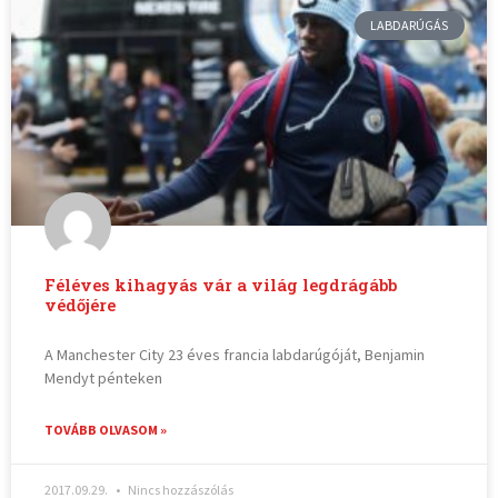
LABDARÚGÁS
Féléves kihagyás vár a világ legdrágább
védőjére
A Manchester City 23 éves francia labdarúgóját, Benjamin
Mendyt pénteken
TOVÁBB OLVASOM »
2017.09.29.
Nincs hozzászólás