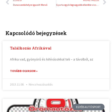
ELŐZŐ
KÖVETKEZŐ
Dunaszerdahelyre igazolt Mervó
Gyurta egyik legnagyobb ellenfele visszavonul
Kapcsolódó bejegyzések
Találkozás Afrikával
Afrika vad, gyönyörû és kihívásokkal teli – a távolból, az
TOVÁBB OLVASOM »
2013.11.08.
Nincs hozzászólás
EGYÉB AUTÓSPORT