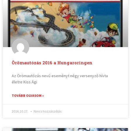
Örömautózás 2016 a Hungaroringen
Az Örömautózás nevű eseményt négy versenyző hívta
életre Kiss Ági
TOVÁBB OLVASOM »
2016.10.17.
Nincs hozzászólás