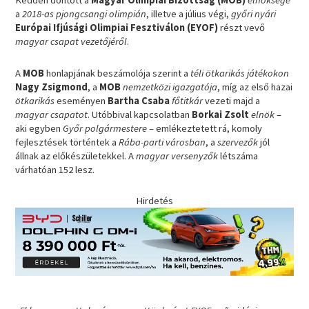
Kedden döntött a
Magyar Olimpiai Bizottság (MOB)
elnöksége
a
2018-as pjongcsangi olimpián
, illetve a július végi,
győri nyári
Európai Ifjúsági Olimpiai Fesztiválon (EYOF)
részt vevő
magyar csapat vezetőjéről
.
A
MOB
honlapjának beszámolója szerint a
téli ötkarikás játékokon
Nagy Zsigmond
, a
MOB
nemzetközi igazgatója
, míg az első hazai
ötkarikás
eseményen
Bartha Csaba
főtitkár
vezeti majd a
magyar csapatot
. Utóbbival kapcsolatban
Borkai Zsolt
elnök
–
aki egyben
Győr polgármestere
– emlékeztetett rá, komoly
fejlesztések történtek a
Rába-parti városban
, a
szervezők
jól
állnak az előkészületekkel. A
magyar versenyzők
létszáma
várhatóan 152 lesz.
Hirdetés