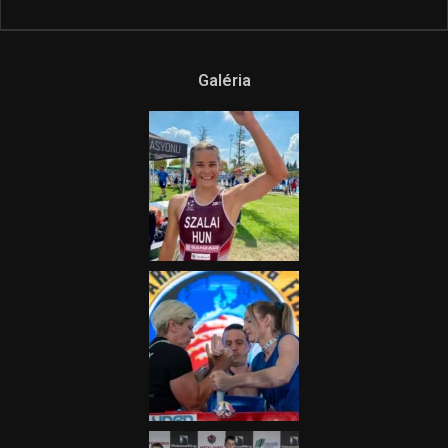
Ne csak nézd, lásd is a focit! –
itt a Tippmix Teljes
Terjedelem!
2025.08.05.
„A Forma-1-es Magyar
Nagydíj az egész nemzetnek
fontos”
2025.06.19.
Galéria