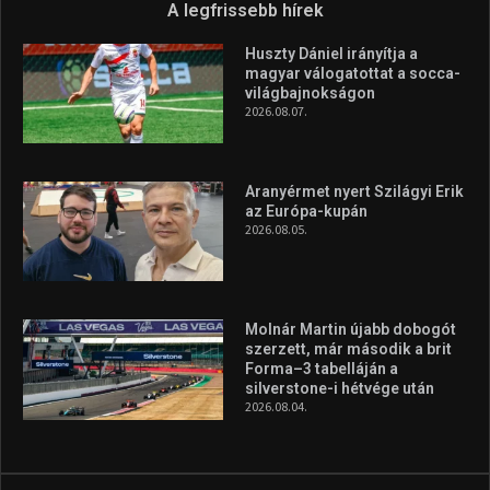
Túl a 18. X-en és rendezvények százain a Sportime Magazinnak
továbbra is a legfőbb célja, hogy a mindenki sportját minél
vonzóbbá tegye.
A rendszeres mozgás és a sport jobbá teheti az életed! Mindehhez
minden infót megtalálsz nálunk.
A legfrissebb hírek
Huszty Dániel irányítja a
magyar válogatottat a socca-
világbajnokságon
2026.08.07.
Aranyérmet nyert Szilágyi Erik