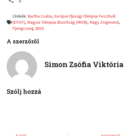
0
n
n
e
e
f
t
o
o
a
w
Címkék:
Bartha Csaba
,
Európai Ifjúsági Olimpiai Fesztivál
n
n
c
i
(EYOF)
,
Magyar Olimpiai Bizottság (MOB)
,
Nagy Zsigmond
,
l
p
e
t
Pjongcsang 2018
i
i
b
t
n
n
o
e
A szerzőről
k
t
o
r
e
e
k
d
r
i
e
Simon Zsófia Viktória
n
s
t
Szólj hozzá
Előző
K