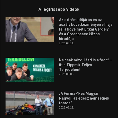
az Európa-kupán
2026.08.05.
Molnár Martin újabb dobogót
szerzett, már második a brit
Forma–3 tabelláján a
silverstone-i hétvége után
2026.08.04.
A legfrissebb videók
Az extrém időjárás és az
aszály következményeire hívja
fel a figyelmet Litkai Gergely
és a Greenpeace közös
híradója
2025.08.14.