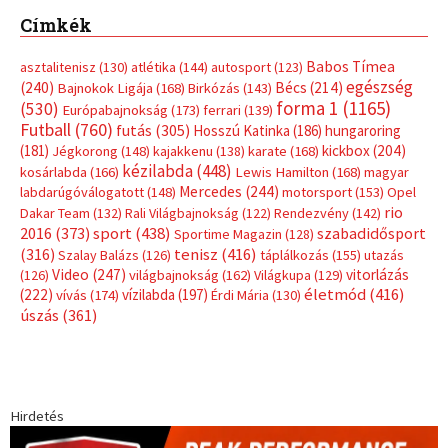
Címkék
Babos Tímea
asztalitenisz
(130)
atlétika
(144)
autosport
(123)
egészség
(240)
Bécs
(214)
Bajnokok Ligája
(168)
Birkózás
(143)
forma 1
(1165)
(530)
Európabajnokság
(173)
ferrari
(139)
Futball
(760)
futás
(305)
Hosszú Katinka
(186)
hungaroring
(181)
kickbox
(204)
Jégkorong
(148)
kajakkenu
(138)
karate
(168)
kézilabda
(448)
kosárlabda
(166)
Lewis Hamilton
(168)
magyar