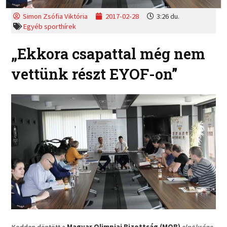
Simon Zsófia Viktória
2017-02-28
3:26 du.
Egyéb sporthírek
„Ekkora csapattal még nem
vettünk részt EYOF-on”