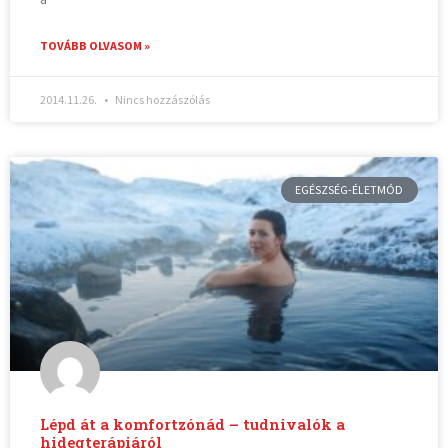
TOVÁBB OLVASOM »
2014.11.26.
Nincs hozzászólás
EGÉSZSÉG-ÉLETMÓD
Lépd át a komfortzónád – tudnivalók a
hidegterápiáról