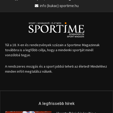
info (kukac) sportime.hu
Túl a 18. X-en és rendezvények százain a Sportime Magazinnak
továbbra is a legfőbb célja, hogy a mindenki sportját minél
vonzóbbá tegye.
A rendszeres mozgás és a sport jobbá teheti az életed! Mindehhez
minden infót megtalálsz nálunk.
A legfrissebb hírek