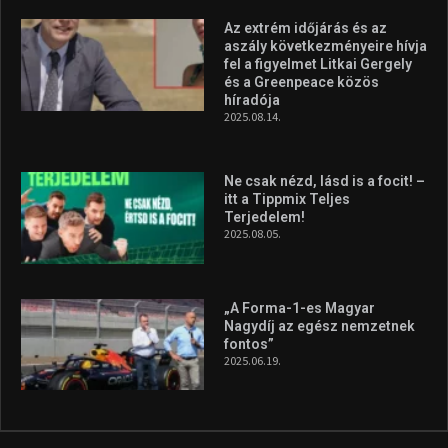
Az extrém időjárás és az
aszály következményeire hívja
fel a figyelmet Litkai Gergely
és a Greenpeace közös
híradója
2025.08.14.
Ne csak nézd, lásd is a focit! –
itt a Tippmix Teljes
Terjedelem!
2025.08.05.
„A Forma-1-es Magyar
Nagydíj az egész nemzetnek
fontos”
2025.06.19.