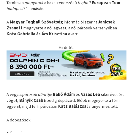
Taroltak a
magyarok
a hazai rendezésű
teqball
European Tour
budapesti
állomásán.
A
Magyar Teqball Szövetség
információi szerint
Janicsek
Zsanett
megnyerte a női egyest, a női párosok versenyében
Kota Gabriella
és
Ács Krisztina
nyert
.
Hirdetés
A
vegyespárosok döntője
Bakó Ádám
és
Vasas Lea
sikerével ért
véget,
Bányik Csaba
pedig duplázott. Előbb megnyerte a férfi
egyénit, majd férfi párosban
Katz Balázzsal
aranyérmes lett.
A dobogósok