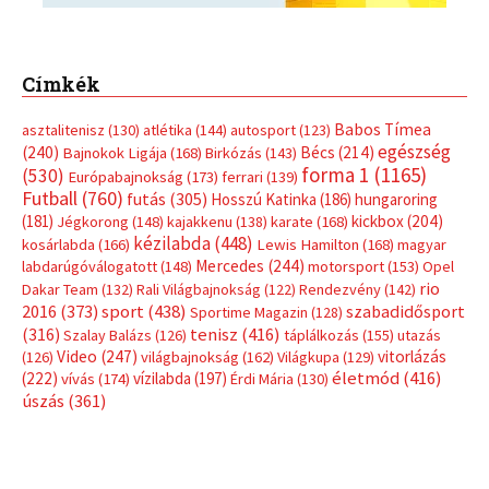
Címkék
Babos Tímea
asztalitenisz
(130)
atlétika
(144)
autosport
(123)
egészség
(240)
Bécs
(214)
Bajnokok Ligája
(168)
Birkózás
(143)
forma 1
(1165)
(530)
Európabajnokság
(173)
ferrari
(139)
Futball
(760)
futás
(305)
Hosszú Katinka
(186)
hungaroring
(181)
kickbox
(204)
Jégkorong
(148)
kajakkenu
(138)
karate
(168)
kézilabda
(448)
kosárlabda
(166)
Lewis Hamilton
(168)
magyar
Mercedes
(244)
labdarúgóválogatott
(148)
motorsport
(153)
Opel
rio
Dakar Team
(132)
Rali Világbajnokság
(122)
Rendezvény
(142)
sport
(438)
2016
(373)
szabadidősport
Sportime Magazin
(128)
(316)
tenisz
(416)
Szalay Balázs
(126)
táplálkozás
(155)
utazás
Video
(247)
vitorlázás
(126)
világbajnokság
(162)
Világkupa
(129)
életmód
(416)
(222)
vívás
(174)
vízilabda
(197)
Érdi Mária
(130)
úszás
(361)