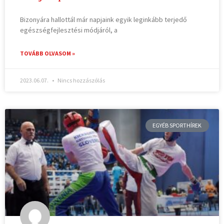
Bizonyára hallottál már napjaink egyik leginkább terjedő
egészségfejlesztési módjáról, a
TOVÁBB OLVASOM »
2023.06.07.
Nincs hozzászólás
EGYÉB SPORTHÍREK