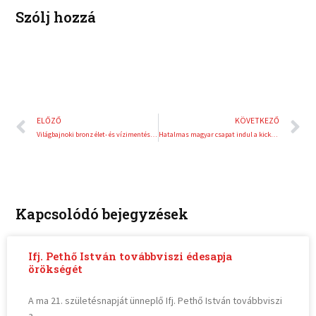
t
Szólj hozzá
Előző
K
ELŐZŐ
KÖVETKEZŐ
Világbajnoki bronz élet- és vízimentésben
Hatalmas magyar csapat indul a kick-box világbajnokságon
Kapcsolódó bejegyzések
Ifj. Pethő István továbbviszi édesapja
örökségét
A ma 21. születésnapját ünneplő Ifj. Pethő István továbbviszi
a