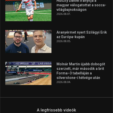
Huszty Dániel irányítja a
magyar válogatottat a socca-
világbajnokságon
2026.08.07.
Aranyérmet nyert Szilágyi Erik
az Európa-kupán
2026.08.05.
Molnár Martin újabb dobogót
szerzett, már második a brit
Forma–3 tabelláján a
silverstone-i hétvége után
2026.08.04.
A legfrissebb videók