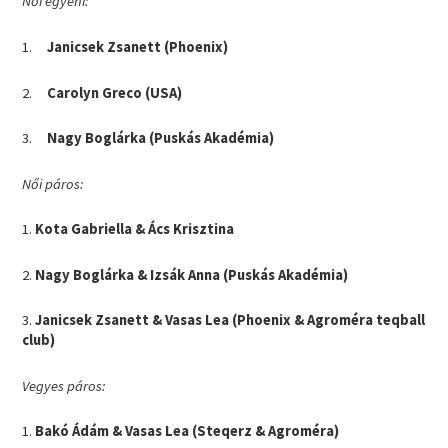
Női egyéni:
1.
Janicsek Zsanett (Phoenix)
2.
Carolyn Greco (USA)
3.
Nagy Boglárka (Puskás Akadémia)
Női páros:
1.
Kota Gabriella & Ács Krisztina
2.
Nagy Boglárka & Izsák Anna (Puskás Akadémia)
3.
Janicsek Zsanett & Vasas Lea (Phoenix & Agroméra teqball
club)
Vegyes páros:
1.
Bakó Ádám & Vasas Lea (Steqerz & Agroméra)