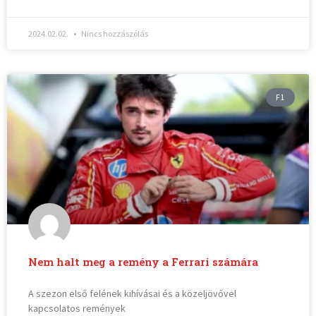
2024.02.02.
Nincs hozzászólás
F1
Nem halt meg a remény a Ferrari számára
A szezon első felének kihívásai és a közeljövővel
kapcsolatos remények