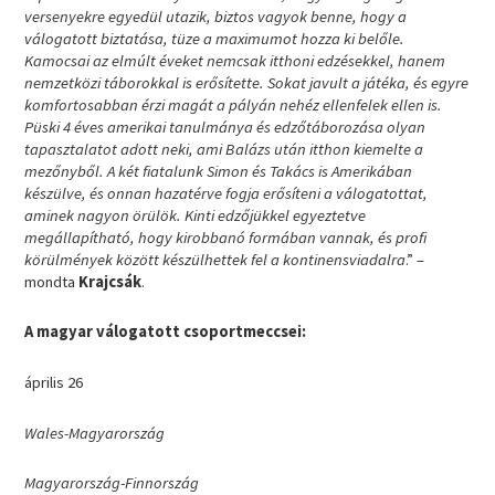
versenyekre egyedül utazik, biztos vagyok benne, hogy a
válogatott biztatása, tüze a maximumot hozza ki belőle.
Kamocsai az elmúlt éveket nemcsak itthoni edzésekkel, hanem
nemzetközi táborokkal is erősítette. Sokat javult a játéka, és egyre
komfortosabban érzi magát a pályán nehéz ellenfelek ellen is.
Püski 4 éves amerikai tanulmánya és edzőtáborozása olyan
tapasztalatot adott neki, ami Balázs után itthon kiemelte a
mezőnyből. A két fiatalunk Simon és Takács is Amerikában
készülve, és onnan hazatérve fogja erősíteni a válogatottat,
aminek nagyon örülök. Kinti edzőjükkel egyeztetve
megállapítható, hogy kirobbanó formában vannak, és profi
körülmények között készülhettek fel a kontinensviadalra
.” –
mondta
Krajcsák
.
A magyar válogatott csoportmeccsei:
április 26
Wales-Magyarország
Magyarország-Finnország