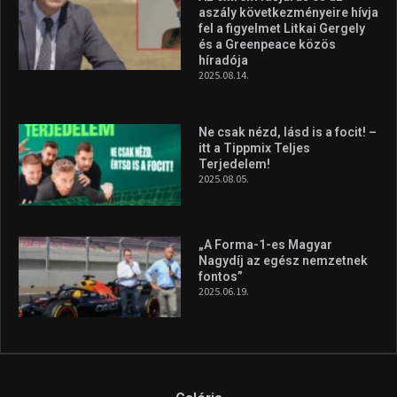
aszály következményeire hívja
fel a figyelmet Litkai Gergely
és a Greenpeace közös
híradója
2025.08.14.
Ne csak nézd, lásd is a focit! –
itt a Tippmix Teljes
Terjedelem!
2025.08.05.
„A Forma-1-es Magyar
Nagydíj az egész nemzetnek
fontos”
2025.06.19.