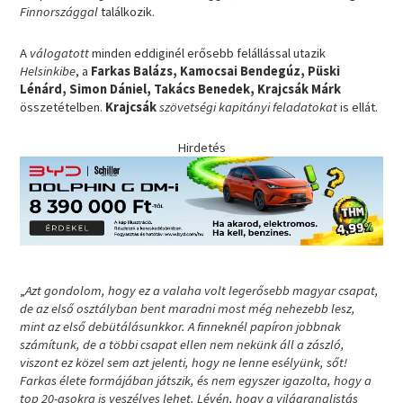
Finnországgal
találkozik.
A
válogatott
minden eddiginél erősebb felállással utazik
Helsinkibe
, a
Farkas Balázs, Kamocsai Bendegúz, Püski
Lénárd, Simon Dániel, Takács Benedek, Krajcsák Márk
összetételben.
Krajcsák
szövetségi kapitányi feladatokat
is ellát.
Hirdetés
„
Azt gondolom, hogy ez a valaha volt legerősebb magyar csapat,
de az első osztályban bent maradni most még nehezebb lesz,
mint az első debütálásunkkor. A finneknél papíron jobbnak
számítunk, de a többi csapat ellen nem nekünk áll a zászló,
viszont ez közel sem azt jelenti, hogy ne lenne esélyünk, sőt!
Farkas élete formájában játszik, és nem egyszer igazolta, hogy a
top 20-asokra is veszélyes lehet. Lévén, hogy a világranglistás