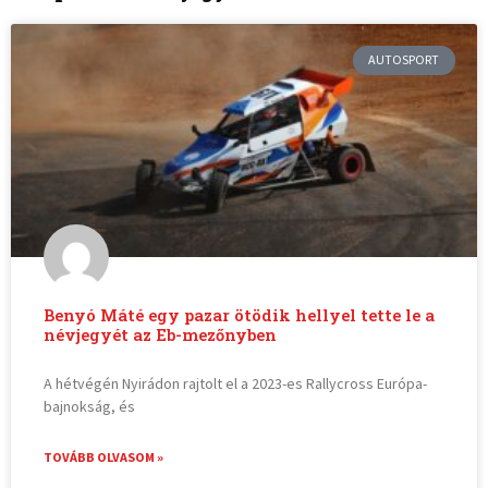
AUTOSPORT
Benyó Máté egy pazar ötödik hellyel tette le a
névjegyét az Eb-mezőnyben
A hétvégén Nyirádon rajtolt el a 2023-es Rallycross Európa-
bajnokság, és
TOVÁBB OLVASOM »