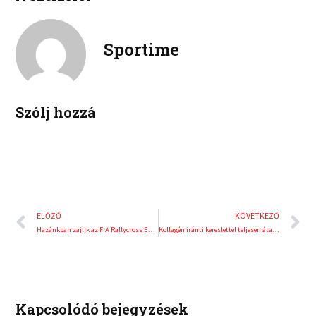
b
t
n
n
o
e
k
t
o
r
e
e
Sportime
k
d
r
i
e
n
s
t
Szólj hozzá
Előző
K
ELŐZŐ
KÖVETKEZŐ
Hazánkban zajlik az FIA Rallycross Európa-bajnokság nyitófordulója
Kollagén iránti kereslettel teljesen átalakult a táplálékkiegészítőpiac
Kapcsolódó bejegyzések