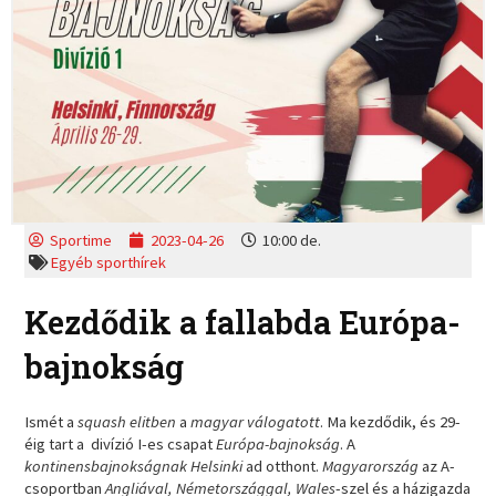
Sportime
2023-04-26
10:00 de.
Egyéb sporthírek
Kezdődik a fallabda Európa-
bajnokság
Ismét a
squash elitben
a
magyar válogatott
. Ma kezdődik, és 29-
éig tart a divízió I-es csapat
Európa-bajnokság
. A
kontinensbajnokságnak Helsinki
ad otthont.
Magyarország
az A-
csoportban
Angliával, Németországgal, Wales
-szel és a házigazda