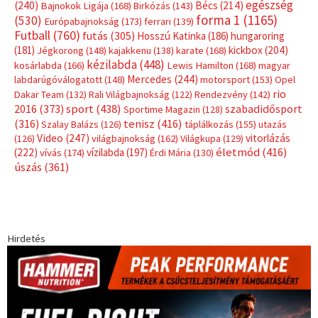
egészség
(240)
Bécs
(214)
Bajnokok Ligája
(168)
Birkózás
(143)
forma 1
(1165)
(530)
Európabajnokság
(173)
ferrari
(139)
Futball
(760)
futás
(305)
Hosszú Katinka
(186)
hungaroring
(181)
kickbox
(204)
Jégkorong
(148)
kajakkenu
(138)
karate
(168)
kézilabda
(448)
kosárlabda
(166)
Lewis Hamilton
(168)
magyar
Mercedes
(244)
labdarúgóválogatott
(148)
motorsport
(153)
Opel
rio
Dakar Team
(132)
Rali Világbajnokság
(122)
Rendezvény
(142)
sport
(438)
2016
(373)
szabadidősport
Sportime Magazin
(128)
(316)
tenisz
(416)
Szalay Balázs
(126)
táplálkozás
(155)
utazás
Video
(247)
vitorlázás
(126)
világbajnokság
(162)
Világkupa
(129)
életmód
(416)
(222)
vívás
(174)
vízilabda
(197)
Érdi Mária
(130)
úszás
(361)
Hirdetés