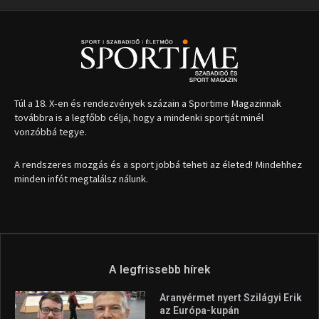
Túl a 18. X-en és rendezvények százain a Sportime Magazinnak
továbbra is a legfőbb célja, hogy a mindenki sportját minél
vonzóbbá tegye.
A rendszeres mozgás és a sport jobbá teheti az életed! Mindehhez
minden infót megtalálsz nálunk.
A legfrissebb hírek
Aranyérmet nyert Szilágyi Erik
az Európa-kupán