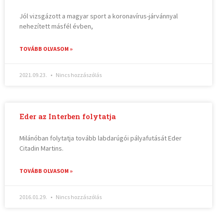
Jól vizsgázott a magyar sport a koronavírus-járvánnyal
nehezített másfél évben,
TOVÁBB OLVASOM »
2021.09.23.
Nincs hozzászólás
Eder az Interben folytatja
Milánóban folytatja tovább labdarúgói pályafutását Eder
Citadin Martins.
TOVÁBB OLVASOM »
2016.01.29.
Nincs hozzászólás