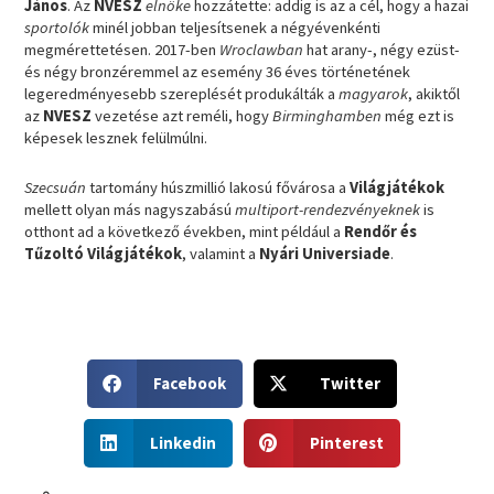
János
. Az
NVESZ
elnöke
hozzátette: addig is az a cél, hogy a hazai
sportolók
minél jobban teljesítsenek a négyévenkénti
megmérettetésen. 2017-ben
Wroclawban
hat arany-, négy ezüst-
és négy bronzéremmel az esemény 36 éves történetének
legeredményesebb szereplését produkálták a
magyarok
, akiktől
az
NVESZ
vezetése azt reméli, hogy
Birminghamben
még ezt is
képesek lesznek felülmúlni.
Szecsuán
tartomány húszmillió lakosú fővárosa a
Világjátékok
mellett olyan más nagyszabású
multiport-rendezvényeknek
is
otthont ad a következő években, mint például a
Rendőr és
Tűzoltó Világjátékok
, valamint a
Nyári Universiade
.
S
S
Facebook
Twitter
h
h
a
a
S
S
r
r
Linkedin
Pinterest
h
h
e
e
a
a
o
o