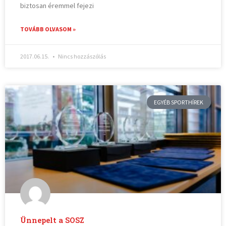
biztosan éremmel fejezi
TOVÁBB OLVASOM »
2017.06.15.
Nincs hozzászólás
EGYÉB SPORTHÍREK
Ünnepelt a SOSZ