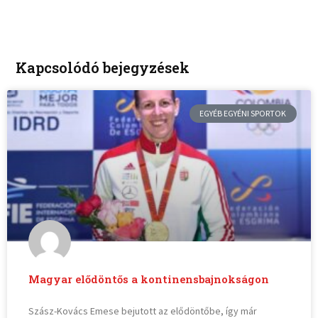
Kapcsolódó bejegyzések
EGYÉB EGYÉNI SPORTOK
Magyar elődöntős a kontinensbajnokságon
Szász-Kovács Emese bejutott az elődöntőbe, így már