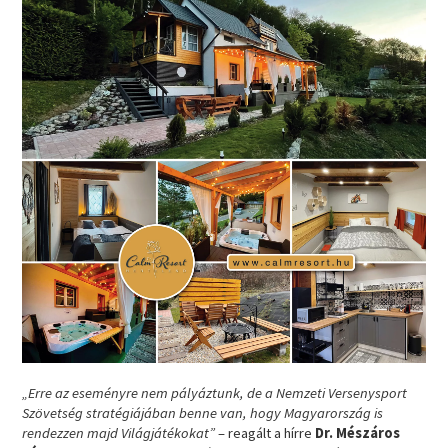
„Erre az eseményre nem pályáztunk, de a Nemzeti Versenysport
Szövetség stratégiájában benne van, hogy Magyarország is
rendezzen majd Világjátékokat”
– reagált a hírre
Dr. Mészáros