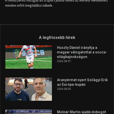
A rendszeres mozgás és a sport jobbá teheti az életed! Mindehhez
minden infót megtalálsz nálunk.
A legfrissebb hírek
Huszty Dániel irányítja a
magyar válogatottat a socca-
világbajnokságon
2026.08.07.
Aranyérmet nyert Szilágyi Erik
az Európa-kupán
2026.08.05.
Molnár Martin újabb dobogót