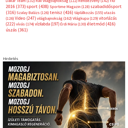
rio
Dakar Team
(132)
Rali Világbajnokság
(122)
Rendezvény
(142)
sport
(438)
2016
(373)
szabadidősport
Sportime Magazin
(128)
(316)
tenisz
(416)
Szalay Balázs
(126)
táplálkozás
(155)
utazás
Video
(247)
vitorlázás
(126)
világbajnokság
(162)
Világkupa
(129)
életmód
(416)
(222)
vívás
(174)
vízilabda
(197)
Érdi Mária
(130)
úszás
(361)
Hirdetés