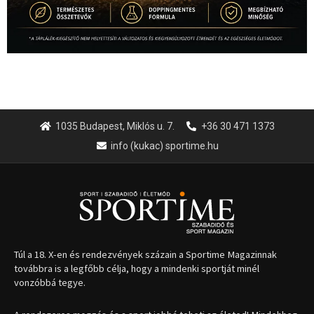
1035 Budapest, Miklós u. 7.
+36 30 471 1373
info (kukac) sportime.hu
Túl a 18. X-en és rendezvények százain a Sportime Magazinnak
továbbra is a legfőbb célja, hogy a mindenki sportját minél
vonzóbbá tegye.