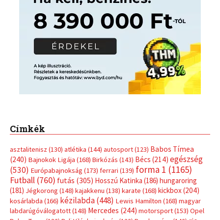
Címkék
Babos Tímea
asztalitenisz
(130)
atlétika
(144)
autosport
(123)
egészség
(240)
Bécs
(214)
Bajnokok Ligája
(168)
Birkózás
(143)
forma 1
(1165)
(530)
Európabajnokság
(173)
ferrari
(139)
Futball
(760)
futás
(305)
Hosszú Katinka
(186)
hungaroring
(181)
kickbox
(204)
Jégkorong
(148)
kajakkenu
(138)
karate
(168)
kézilabda
(448)
kosárlabda
(166)
Lewis Hamilton
(168)
magyar
Mercedes
(244)
labdarúgóválogatott
(148)
motorsport
(153)
Opel