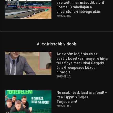
szerzett, már második a brit
Forma–3 tabelláján a
silverstone-i hétvége után
2026.08.04.
A legfrissebb videók
Az extrém időjárás és az
aszály következményeire hívja
fel a figyelmet Litkai Gergely
és a Greenpeace közös
híradója
2025.08.14.
Ne csak nézd, lásd is a focit! –
itt a Tippmix Teljes
Terjedelem!
2025.08.05.