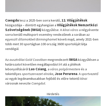
Csengdu
lesz a 2025-ben sorra kerülő,
12. Világjátékok
házigazdája – döntött egyhangúan a
Világjátékok Nemzetközi
Szövetségének (IWGA)
közgyűlése. A
kínai város
a négyévente
sorra kerülő multisport-esemény rendezőinek a sorában az
egyesült államokbeli
Birminghamet
követi majd, amely 2021-ben
több mint 30 sportágban 100 ország 3600 sportolóját látja
vendégül.
Az
ausztráliai
Gold Coastban
megrendezett
IWGA
közgyűlésen a
határozatot követően megállapodást írt alá a játékok
lebonyolításáról
Luo Csiang
, a
város polgármestere
és a
tekintélyes
sportszervezet elnöke
,
Jose Perurena
. A
sportvezető
az egyik legdinamikusabban fejlődő és előre tekintő
kínai
városnak nevezte
Csengdut
.
Hirdetés