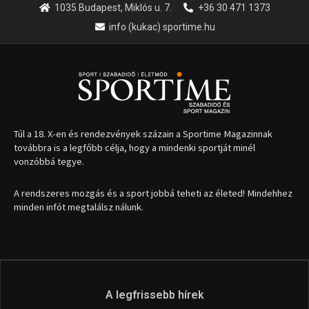
1035 Budapest, Miklós u. 7.
+36 30 471 1373
info (kukac) sportime.hu
Túl a 18. X-en és rendezvények százain a Sportime Magazinnak
továbbra is a legfőbb célja, hogy a mindenki sportját minél
vonzóbbá tegye.
A rendszeres mozgás és a sport jobbá teheti az életed! Mindehhez
minden infót megtalálsz nálunk.
A legfrissebb hírek