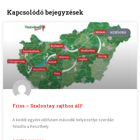
Kapcsolódó bejegyzések
KERÉKPÁR
Friss – Szalontay rajthoz áll!
A keddi egyéni időfutam második helyezettje szerdán
feladta a Keszthely