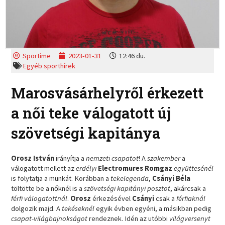
Sportime
2023-01-31
12:46 du.
Egyéb sporthírek
Marosvásárhelyről érkezett
a női teke válogatott új
szövetségi kapitánya
Orosz István
irányítja a
nemzeti csapatot
! A
szakember
a
válogatott mellett az
erdélyi
Electromures Romgaz
együttesénél
is folytatja a munkát. Korábban a
tekelegenda
,
Csányi Béla
töltötte be a nőknél is a
szövetségi kapitányi posztot
, akárcsak a
férfi válogatottnál
.
Orosz
érkezésével
Csányi
csak a
férfiaknál
dolgozik majd. A
tekéseknél
egyik évben egyéni, a másikban pedig
csapat-világbajnokságot
rendeznek. Idén az utóbbi
világversenyt