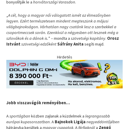
bonyolítják le a
horvátországi Varasdon
.
„
A cél, hogy a magyar női válogatott ismét az élmezőnyben
legyen. Ezért természetesen mindent megteszünk a májusi
világbajnokságon. Várhatóan nagy csatánk lesz a szerbekkel a
csoportmeccsek során. Ezenkívül a négyesben ott lesznek még a
szlovákok és a dánok is.
” – mondta a
szövetségi kapitány
.
Orosz
Istvánt
szövetségi edzőként
Sáfrány Anita
segíti majd.
Hirdetés
Jobb visszavágók reményében…
A
sportágban
közben zajlanak a küzdelmek a
legrangosabb
európai kupasorozatban
. A
Bajnokok Ligája
negyeddöntőjében
hátrányba kerültek a
magyar csapatok
. A
férfiaknál
a
Zengő