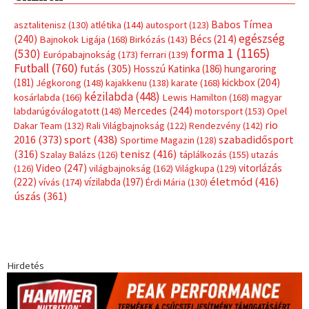
Babos Tímea
asztalitenisz
(130)
atlétika
(144)
autosport
(123)
egészség
(240)
Bécs
(214)
Bajnokok Ligája
(168)
Birkózás
(143)
forma 1
(1165)
(530)
Európabajnokság
(173)
ferrari
(139)
Futball
(760)
futás
(305)
Hosszú Katinka
(186)
hungaroring
(181)
kickbox
(204)
Jégkorong
(148)
kajakkenu
(138)
karate
(168)
kézilabda
(448)
kosárlabda
(166)
Lewis Hamilton
(168)
magyar
Mercedes
(244)
labdarúgóválogatott
(148)
motorsport
(153)
Opel
rio
Dakar Team
(132)
Rali Világbajnokság
(122)
Rendezvény
(142)
sport
(438)
2016
(373)
szabadidősport
Sportime Magazin
(128)
(316)
tenisz
(416)
Szalay Balázs
(126)
táplálkozás
(155)
utazás
Video
(247)
vitorlázás
(126)
világbajnokság
(162)
Világkupa
(129)
életmód
(416)
(222)
vívás
(174)
vízilabda
(197)
Érdi Mária
(130)
úszás
(361)
Hirdetés