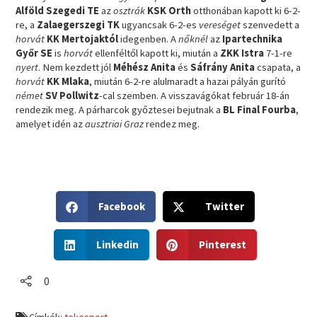
Alföld Szegedi TE
az
osztrák
KSK Orth
otthonában kapott ki 6-2-
re, a
Zalaegerszegi TK
ugyancsak 6-2-es
vereséget
szenvedett a
horvát
KK Mertojaktól
idegenben. A
nőknél
az
Ipartechnika
Győr SE
is
horvát
ellenféltől kapott ki, miután a
ZKK Istra
7-1-re
nyert
. Nem kezdett jól
Méhész Anita
és
Sáfrány Anita
csapata, a
horvát
KK Mlaka
, miután 6-2-re alulmaradt a hazai pályán gurító
német
SV Pollwitz
-cal szemben. A visszavágókat február 18-án
rendezik meg. A párharcok győztesei bejutnak a
BL Final Fourba
,
amelyet idén az
ausztriai Graz
rendez meg.
S
S
Facebook
Twitter
h
h
a
a
S
S
r
r
Linkedin
Pinterest
h
h
e
e
a
a
o
o
r
r
0
n
n
e
e
f
t
o
o
a
w