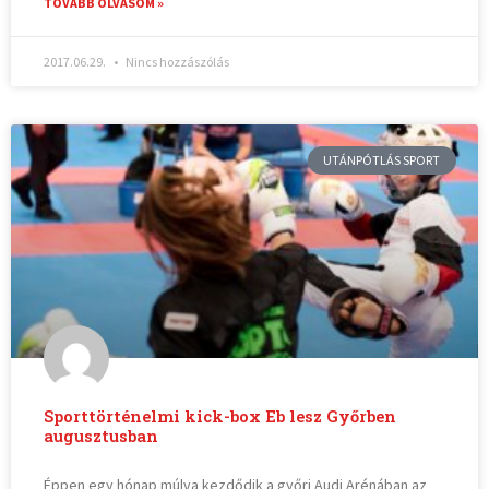
TOVÁBB OLVASOM »
2017.06.29.
Nincs hozzászólás
UTÁNPÓTLÁS SPORT
Sporttörténelmi kick-box Eb lesz Győrben
augusztusban
Éppen egy hónap múlva kezdődik a győri Audi Arénában az