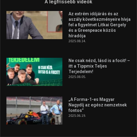
A legfrissebb videók
Az extrém időjárás és az
aszály következményeire hívja
fel a figyelmet Litkai Gergely
és a Greenpeace közös
híradója
2025.08.14.
Ne csak nézd, lásd is a focit! –
itt a Tippmix Teljes
Terjedelem!
2025.08.05.
„A Forma-1-es Magyar
Nagydíj az egész nemzetnek
fontos”
2025.06.19.