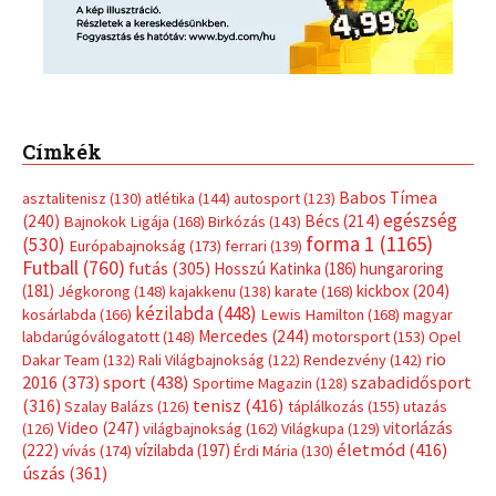
Címkék
Babos Tímea
asztalitenisz
(130)
atlétika
(144)
autosport
(123)
egészség
(240)
Bécs
(214)
Bajnokok Ligája
(168)
Birkózás
(143)
forma 1
(1165)
(530)
Európabajnokság
(173)
ferrari
(139)
Futball
(760)
futás
(305)
Hosszú Katinka
(186)
hungaroring
(181)
kickbox
(204)
Jégkorong
(148)
kajakkenu
(138)
karate
(168)
kézilabda
(448)
kosárlabda
(166)
Lewis Hamilton
(168)
magyar
Mercedes
(244)
labdarúgóválogatott
(148)
motorsport
(153)
Opel
rio
Dakar Team
(132)
Rali Világbajnokság
(122)
Rendezvény
(142)
sport
(438)
2016
(373)
szabadidősport
Sportime Magazin
(128)
(316)
tenisz
(416)
Szalay Balázs
(126)
táplálkozás
(155)
utazás
Video
(247)
vitorlázás
(126)
világbajnokság
(162)
Világkupa
(129)
életmód
(416)
(222)
vívás
(174)
vízilabda
(197)
Érdi Mária
(130)
úszás
(361)