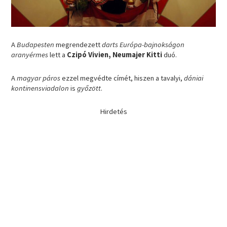
A
Budapesten
megrendezett
darts Európa-bajnokságon
aranyérmes
lett a
Czipó Vivien, Neumajer Kitti
duó.
A
magyar páros
ezzel megvédte címét, hiszen a tavalyi,
dániai
kontinensviadalon
is
győzött
.
Hirdetés