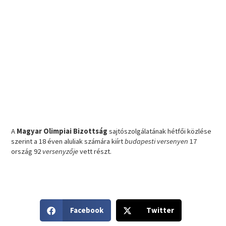
A
Magyar Olimpiai Bizottság
sajtószolgálatának hétfői közlése
szerint a 18 éven aluliak számára kiírt
budapesti versenyen
17
ország 92
versenyzője
vett részt.
S
S
Facebook
Twitter
h
h
a
a