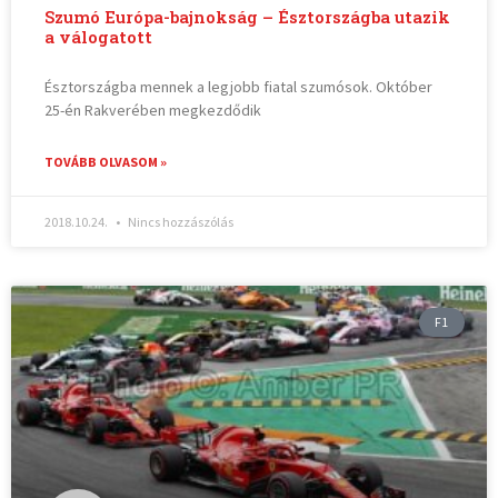
Szumó Európa-bajnokság – Észtországba utazik
a válogatott
Észtországba mennek a legjobb fiatal szumósok. Október
25-én Rakverében megkezdődik
TOVÁBB OLVASOM »
2018.10.24.
Nincs hozzászólás
F1