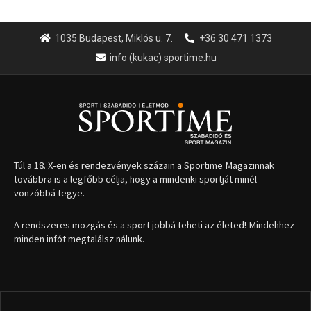
1035 Budapest, Miklós u. 7.
+36 30 471 1373
info (kukac) sportime.hu
Túl a 18. X-en és rendezvények százain a Sportime Magazinnak
továbbra is a legfőbb célja, hogy a mindenki sportját minél
vonzóbbá tegye.
A rendszeres mozgás és a sport jobbá teheti az életed! Mindehhez
minden infót megtalálsz nálunk.