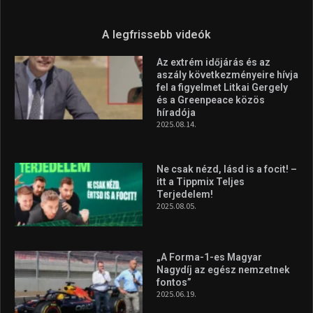
A legfrissebb videók
Az extrém időjárás és az
aszály következményeire hívja
fel a figyelmet Litkai Gergely
és a Greenpeace közös
híradója
2025.08.14.
Ne csak nézd, lásd is a focit! –
itt a Tippmix Teljes
Terjedelem!
2025.08.05.
„A Forma-1-es Magyar
Nagydíj az egész nemzetnek
fontos”
2025.06.19.