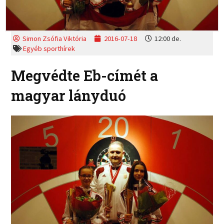
Simon Zsófia Viktória
2016-07-18
12:00 de.
Egyéb sporthírek
Megvédte Eb-címét a
magyar lányduó