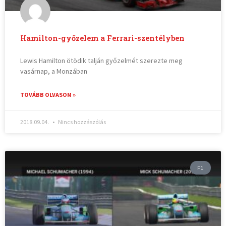
Hamilton-győzelem a Ferrari-szentélyben
Lewis Hamilton ötödik talján győzelmét szerezte meg
vasárnap, a Monzában
TOVÁBB OLVASOM »
2018.09.04.
Nincs hozzászólás
F1