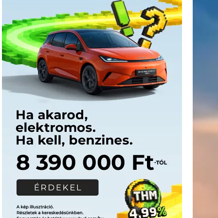
Címkék
Babos
asztalitenisz
(130)
atlétika
(144)
autosport
(123)
Tímea
(240)
Bécs
(214)
Bajnokok Ligája
(168)
Birkózás
(143)
egészség
(530)
Európabajnokság
(173)
ferrari
(139)
forma 1
(1165)
Futball
(760)
futás
(305)
Hosszú
Katinka
(186)
hungaroring
(181)
Jégkorong
(148)
kajakkenu
kézilabda
kickbox
(204)
(138)
karate
(168)
kosárlabda
(166)
(448)
Lewis Hamilton
(168)
magyar labdarúgóválogatott
(148)
Mercedes
(244)
motorsport
(153)
Opel Dakar Team
(132)
Rali
sport
rio 2016
(373)
Világbajnokság
(122)
Rendezvény
(142)
(438)
szabadidősport
(316)
Sportime Magazin
(128)
Szalay
tenisz
(416)
Balázs
(126)
táplálkozás
(155)
utazás
(126)
Video
(247)
vitorlázás
világbajnokság
(162)
Világkupa
(129)
életmód
(222)
vívás
(174)
vízilabda
(197)
Érdi Mária
(130)