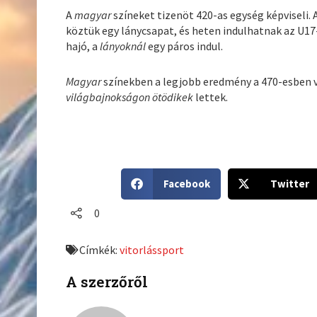
A
magyar
színeket tizenöt 420-as egység képviseli. 
köztük egy lánycsapat, és heten indulhatnak az U17
hajó, a
lányoknál
egy páros indul.
Magyar
színekben a legjobb eredmény a 470-esben
világbajnokságon ötödikek
lettek.
S
S
Facebook
Twitter
h
h
a
a
0
r
r
e
e
Címkék:
vitorlássport
o
o
n
n
A szerzőről
f
t
a
w
c
i