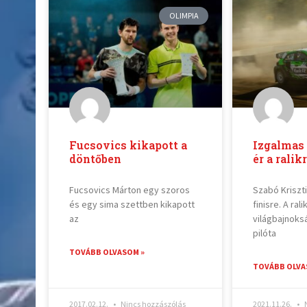
OLIMPIA
Fucsovics kikapott a
Izgalmas 
döntőben
ér a ralik
Fucsovics Márton egy szoros
Szabó Kriszti
és egy sima szettben kikapott
finisre. A ral
az
világbajnoks
pilóta
TOVÁBB OLVASOM »
TOVÁBB OLVA
2017.02.12.
Nincs hozzászólás
2021.11.26.
N