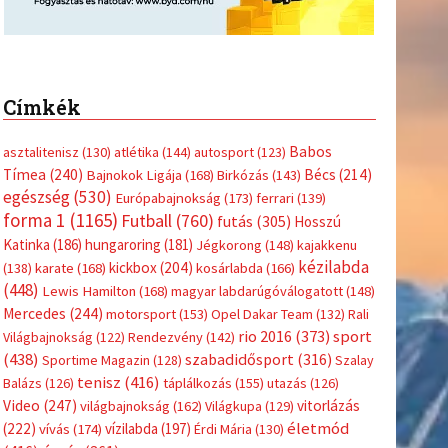
(416)
úszás
(361)
Hirdetés