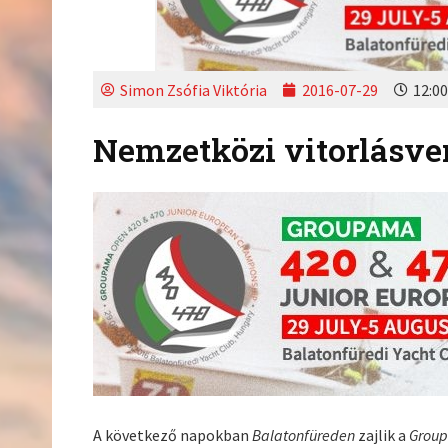
Simon Zsófia Viktória
2016-07-29
12:00
Nemzetközi vitorlásve
A következő napokban
Balatonfüreden
zajlik a
Group