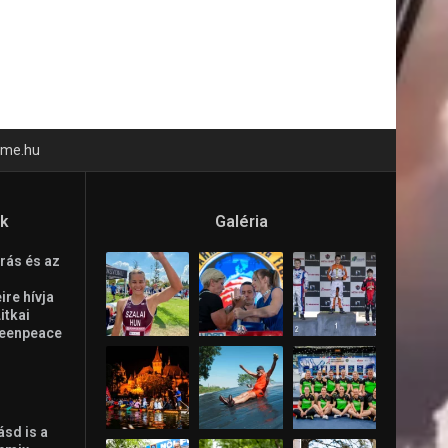
time.hu
ók
Galéria
rás és az
re hívja
Litkai
reenpeace
ásd is a