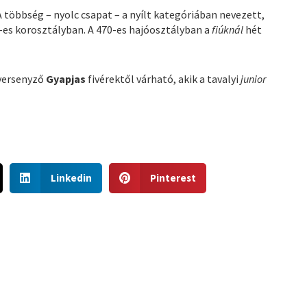
A többség – nyolc csapat – a nyílt kategóriában nevezett,
-es korosztályban. A 470-es hajóosztályban a
fiúknál
hét
 versenyző
Gyapjas
fivérektől várható, akik a tavalyi
junior
S
S
Linkedin
Pinterest
h
h
a
a
r
r
e
e
o
o
n
n
l
p
i
i
n
n