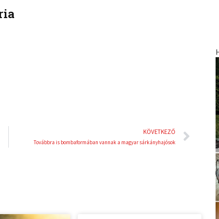
ria
k
t
e
e
d
r
i
e
n
s
t
Köve
KÖVETKEZŐ
Továbbra is bombaformában vannak a magyar sárkányhajósok