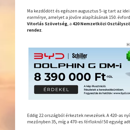
Ma kezdődött és egészen augusztus 5-ig tart az ide
eseménye
, amelyet a jövőre alapításának 150. évfo
Vitorlás Szövetség
, a
420 Nemzetközi Osztálysz
rendez
.
H
Eddig 22 országból érkeztek nevezések. A 420-as nyí
mezőnyben 35, míg a 470-es
férfiaknál
50 egység adt