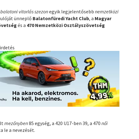
i
balatoni vitorlás szezon
egyik legjelentősebb
nemzetközi
rdulóját ünneplő
Balatonfüredi Yacht Club
, a
Magyar
övetség
és a
470 Nemzetközi Osztályszövetség
irdetés
lt
mezőnyben
85 egység, a 420 U17-ben 39, a 470
női
a le a nevezését.