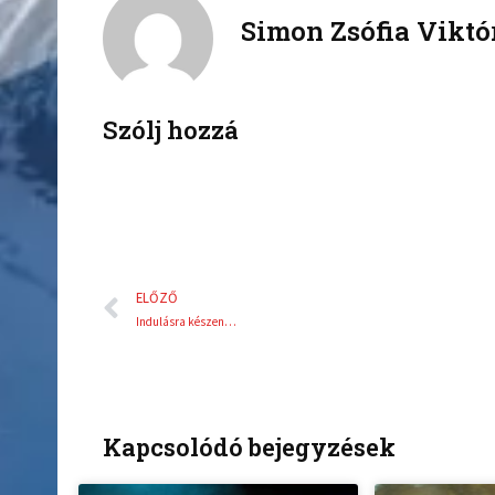
Simon Zsófia Viktó
e
t
b
t
o
e
o
r
k
Szólj hozzá
Előző
ELŐZŐ
Indulásra készen…
Kapcsolódó bejegyzések