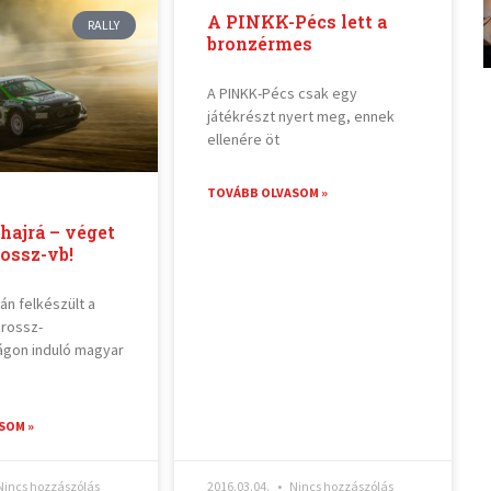
A PINKK-Pécs lett a
RALLY
bronzérmes
A PINKK-Pécs csak egy
játékrészt nyert meg, ennek
ellenére öt
TOVÁBB OLVASOM »
hajrá – véget
rossz-vb!
án felkészült a
ikrossz-
ágon induló magyar
SOM »
incs hozzászólás
2016.03.04.
Nincs hozzászólás