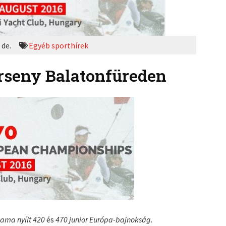
 de.
Egyéb sporthírek
rseny Balatonfüreden
ama nyílt 420
és
470 junior Európa-bajnokság
.