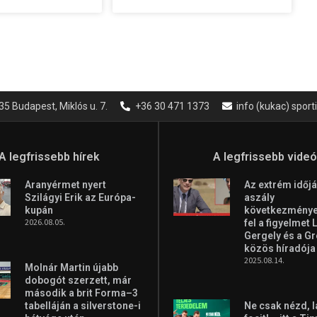
35 Budapest, Miklós u. 7.
+36 30 471 1373
info (kukac) spor
A legfrissebb hírek
A legfrissebb vide
Aranyérmet nyert
Az extrém időjá
Szilágyi Erik az Európa-
aszály
kupán
következményei
2026.08.05.
fel a figyelmet 
Gergely és a G
közös híradója
2025.08.14.
Molnár Martin újabb
dobogót szerzett, már
második a brit Forma–3
tabelláján a silverstone-i
Ne csak nézd, l