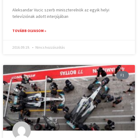
Aleksandar Vucic szerb miniszterelnök az egyik helyi
televíziónak adott interjújában
TOVÁBB OLVASOM »
2016.09.19.
Nincs hozzászólás
F1