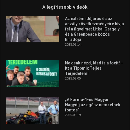
A legfrissebb videók
Az extrém időjárás és az
aszály következményeire hívja
fel a figyelmet Litkai Gergely
és a Greenpeace közös
híradója
2025.08.14.
Ne csak nézd, lásd is a focit! –
itt a Tippmix Teljes
Terjedelem!
2025.08.05.
„A Forma-1-es Magyar
Nagydíj az egész nemzetnek
fontos”
2025.06.19.