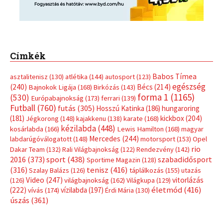
Címkék
Babos Tímea
asztalitenisz
(130)
atlétika
(144)
autosport
(123)
egészség
(240)
Bécs
(214)
Bajnokok Ligája
(168)
Birkózás
(143)
forma 1
(1165)
(530)
Európabajnokság
(173)
ferrari
(139)
Futball
(760)
futás
(305)
Hosszú Katinka
(186)
hungaroring
(181)
kickbox
(204)
Jégkorong
(148)
kajakkenu
(138)
karate
(168)
kézilabda
(448)
kosárlabda
(166)
Lewis Hamilton
(168)
magyar
Mercedes
(244)
labdarúgóválogatott
(148)
motorsport
(153)
Opel
rio
Dakar Team
(132)
Rali Világbajnokság
(122)
Rendezvény
(142)
sport
(438)
2016
(373)
szabadidősport
Sportime Magazin
(128)
(316)
tenisz
(416)
Szalay Balázs
(126)
táplálkozás
(155)
utazás
Video
(247)
vitorlázás
(126)
világbajnokság
(162)
Világkupa
(129)
életmód
(416)
(222)
vívás
(174)
vízilabda
(197)
Érdi Mária
(130)
úszás
(361)