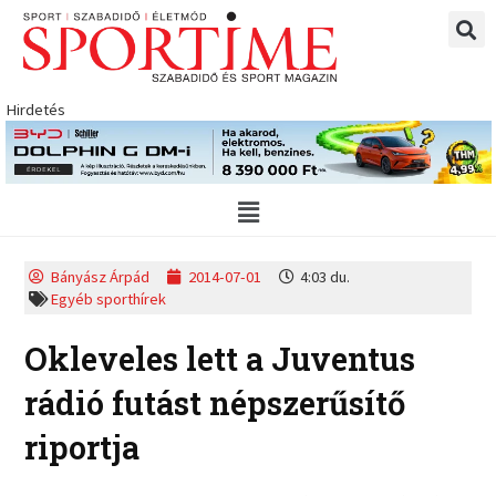
Skip
to
content
Hirdetés
Main
Menu
Bányász Árpád
2014-07-01
4:03 du.
Egyéb sporthírek
Okleveles lett a Juventus
rádió futást népszerűsítő
riportja