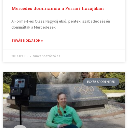
Mercedes dominancia a Ferrari hazájában
A Forma-1-es Olasz Nagydíj első, pénteki szabadedzésén
domináltak a Mercedesek.
TOVÁBB OLVASOM »
2017.09.01.
Nincs hozzászólás
EGYÉB SPORTHÍREK