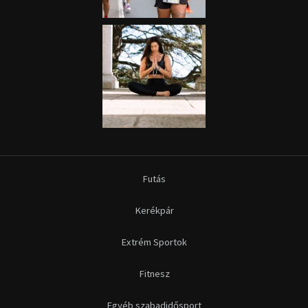
Futás
Kerékpár
Extrém Sportok
Fitnesz
Egyéb szabadidősport