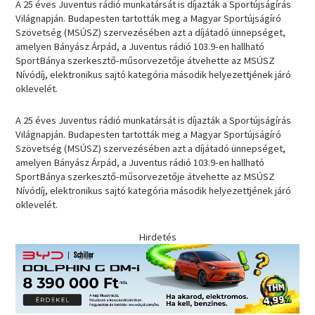
A 25 éves Juventus rádió munkatársát is díjazták a Sportújságírás
Világnapján. Budapesten tartották meg a Magyar Sportújságíró
Szövetség (MSÚSZ) szervezésében azt a díjátadó ünnepséget,
amelyen Bányász Árpád, a Juventus rádió 103.9-en hallható
SportBánya szerkesztő-műsorvezetője átvehette az MSÚSZ
Nívódíj, elektronikus sajtó kategória második helyezettjének járó
oklevelét.
A 25 éves Juventus rádió munkatársát is díjazták a Sportújságírás
Világnapján. Budapesten tartották meg a Magyar Sportújságíró
Szövetség (MSÚSZ) szervezésében azt a díjátadó ünnepséget,
amelyen Bányász Árpád, a Juventus rádió 103.9-en hallható
SportBánya szerkesztő-műsorvezetője átvehette az MSÚSZ
Nívódíj, elektronikus sajtó kategória második helyezettjének járó
oklevelét.
Hirdetés