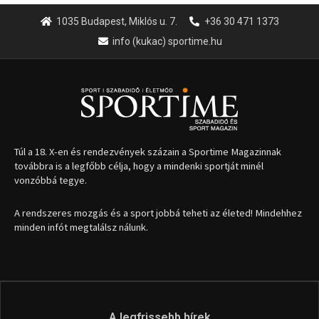
1035 Budapest, Miklós u. 7.
+36 30 471 1373
info (kukac) sportime.hu
Túl a 18. X-en és rendezvények százain a Sportime Magazinnak
továbbra is a legfőbb célja, hogy a mindenki sportját minél
vonzóbbá tegye.
A rendszeres mozgás és a sport jobbá teheti az életed! Mindehhez
minden infót megtalálsz nálunk.
A legfrissebb hírek