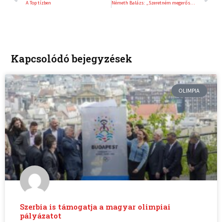
A Top tízben
Németh Balázs: „Szeretném megerősíteni a pozíciómat az összetett pontversenyben”
Kapcsolódó bejegyzések
OLIMPIA
Szerbia is támogatja a magyar olimpiai
pályázatot