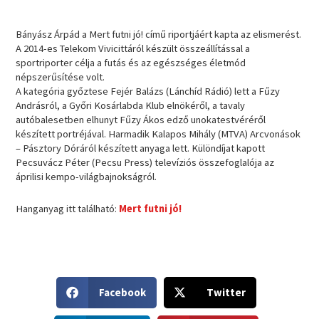
Bányász Árpád a Mert futni jó! című riportjáért kapta az elismerést.
A 2014-es Telekom Vivicittáról készült összeállítással a
sportriporter célja a futás és az egészséges életmód
népszerűsítése volt.
A kategória győztese Fejér Balázs (Lánchíd Rádió) lett a Fűzy
Andrásról, a Győri Kosárlabda Klub elnökéről, a tavaly
autóbalesetben elhunyt Fűzy Ákos edző unokatestvéréről
készített portréjával. Harmadik Kalapos Mihály (MTVA) Arcvonások
– Pásztory Dóráról készített anyaga lett. Különdíjat kapott
Pecsuvácz Péter (Pecsu Press) televíziós összefoglalója az
áprilisi kempo-világbajnokságról.
Hanganyag itt található:
Mert futni jó!
S
S
Facebook
Twitter
h
h
a
a