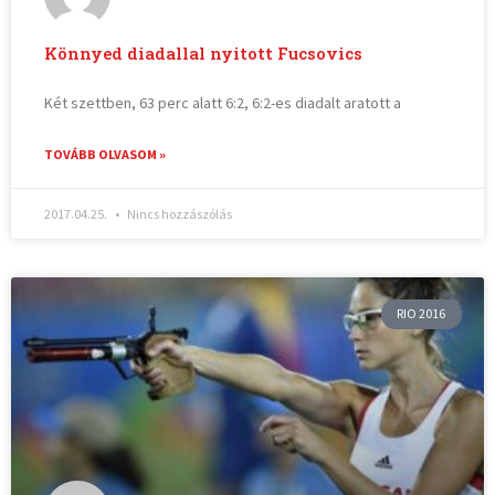
Könnyed diadallal nyitott Fucsovics
Két szettben, 63 perc alatt 6:2, 6:2-es diadalt aratott a
TOVÁBB OLVASOM »
2017.04.25.
Nincs hozzászólás
RIO 2016