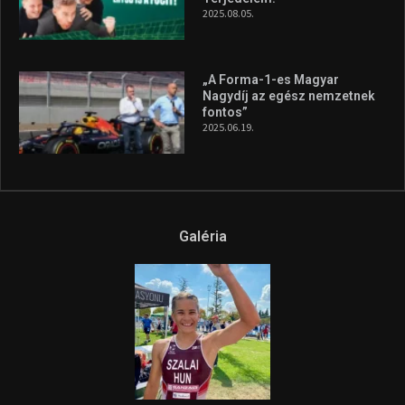
A legfrissebb videók
Az extrém időjárás és az
aszály következményeire hívja
fel a figyelmet Litkai Gergely
és a Greenpeace közös
híradója
2025.08.14.
Ne csak nézd, lásd is a focit! –
itt a Tippmix Teljes
Terjedelem!
2025.08.05.
„A Forma-1-es Magyar
Nagydíj az egész nemzetnek
fontos”
2025.06.19.