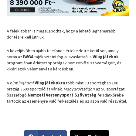
A felek abban is megállapodtak, hogy a lehető leghamarabb
döntésre kell jutniuk.
A közeljövőben újabb telefonos értekezletre kerül sor, amely
során az
IWGA
tájékoztatni fogja javaslatáról a
Világjátékok
programjában érintett sportágak nemzetközi szövetségeit, és
kikéri azok véleményét a kérdésben.
A
birminghami
Világjátékokra
több mint 30 sportágban 100
ország 3600 sportolóját várják.
Magyarországon
az 56 sportágat
összefogó
Nemzeti Versenysport Szövetség
feladatkörébe
tartozik az eseményre való felkészülés és az azon való részvétel.
S
S