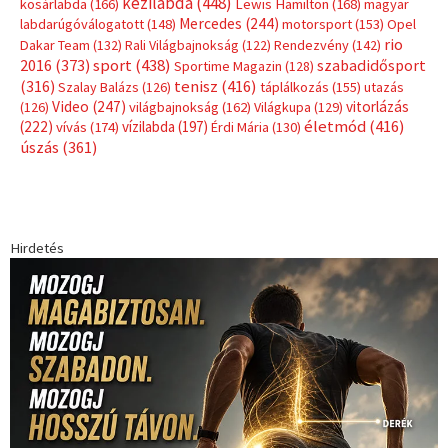
Címkék
Babos Tímea
asztalitenisz
(130)
atlétika
(144)
autosport
(123)
egészség
(240)
Bécs
(214)
Bajnokok Ligája
(168)
Birkózás
(143)
forma 1
(1165)
(530)
Európabajnokság
(173)
ferrari
(139)
Futball
(760)
futás
(305)
Hosszú Katinka
(186)
hungaroring
(181)
kickbox
(204)
Jégkorong
(148)
kajakkenu
(138)
karate
(168)
kézilabda
(448)
kosárlabda
(166)
Lewis Hamilton
(168)
magyar
Mercedes
(244)
labdarúgóválogatott
(148)
motorsport
(153)
Opel
rio
Dakar Team
(132)
Rali Világbajnokság
(122)
Rendezvény
(142)
sport
(438)
2016
(373)
szabadidősport
Sportime Magazin
(128)
(316)
tenisz
(416)
Szalay Balázs
(126)
táplálkozás
(155)
utazás
Video
(247)
vitorlázás
(126)
világbajnokság
(162)
Világkupa
(129)
életmód
(416)
(222)
vívás
(174)
vízilabda
(197)
Érdi Mária
(130)
úszás
(361)