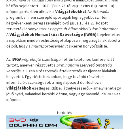
A
koronavírus világjárvány
miatt jövőre halasztott
tokiói olimpia
hétfőn bejelentett – 2021. július 23-tól augusztus 8-ig tartó – új
időpontja részben ütközik a
Világjátékokkal
. Az
ötkarikás
programban nem szereplő sportágak legnagyobb, szintén
négyévenkénti seregszemléjét jövő július 15. és 25. között
tervezték lebonyolítani az
egyesült államokbeli Birminghamben
.
A
Világjátékok Nemzetközi Szövetsége (IWGA)
bejelentette:
a napokban minden eshetőséget alaposan megvizsgálnak abból a
célból, hogy a
multisport-eseményt
sikerrel bonyolítsák le.
Az
IWGA
végrehajtó bizottsága
hétfőn telefonos konferenciát
tartott, amelyen részt vett a
birminghami szervező bizottság
vezetője
is. Ezen a résztvevők áttekintették az újonnan kialakult
helyzetet. Egyetértettek abban, hogy további részletes
információk szükségesek a megalapozott döntéshez a
Világjátékok
esetleges időbeli áthelyezéséről – amely lehet egy
jövő nyári, valamivel korábbi dátum, vagy egy hasonló, de 2022-es
időpont.
Hirdetés