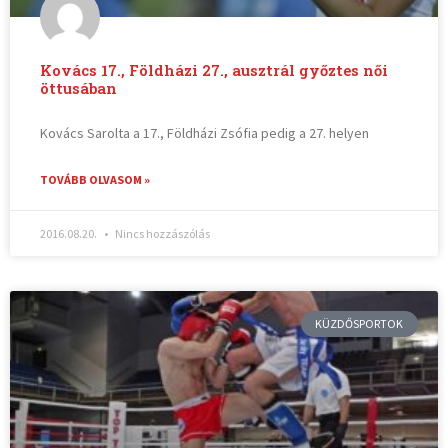
Kovács 17., Földházi 27., ausztrál győztes női
öttusában
Kovács Sarolta a 17., Földházi Zsófia pedig a 27. helyen
TOVÁBB OLVASOM »
2016.08.20.
Nincs hozzászólás
KÜZDŐSPORTOK