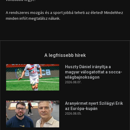
1035 Budapest, Miklós u. 7.
+36 30 471 1373
info (kukac) sportime.hu
Túl a 18. X-en és rendezvények százain a Sportime Magazinnak
továbbra is a legfőbb célja, hogy a mindenki sportját minél
vonzóbbá tegye.
A rendszeres mozgás és a sport jobbá teheti az életed! Mindehhez
minden infót megtalálsz nálunk.