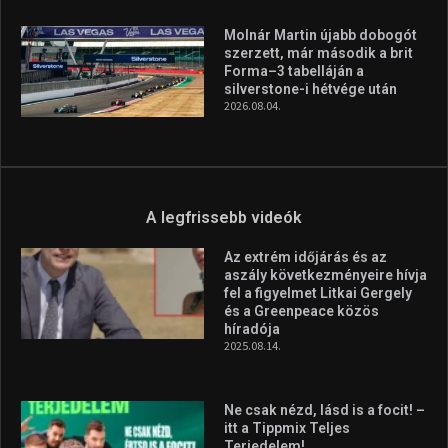
A legfrissebb hírek
Huszty Dániel irányítja a
magyar válogatottat a socca-
világbajnokságon
2026.08.07.
Aranyérmet nyert Szilágyi Erik
az Európa-kupán
2026.08.05.
Molnár Martin újabb dobogót
szerzett, már második a brit
Forma–3 tabelláján a
silverstone-i hétvége után
2026.08.04.