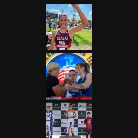
2025.08.05.
„A Forma-1-es Magyar
Nagydíj az egész nemzetnek
fontos”
2025.06.19.
Galéria