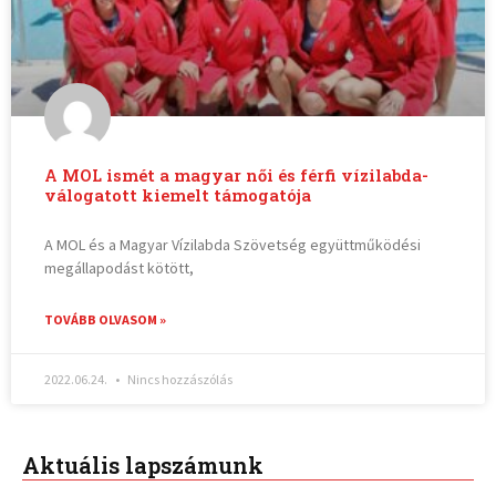
A MOL ismét a magyar női és férfi vízilabda-
válogatott kiemelt támogatója
A MOL és a Magyar Vízilabda Szövetség együttműködési
megállapodást kötött,
TOVÁBB OLVASOM »
2022.06.24.
Nincs hozzászólás
Aktuális lapszámunk