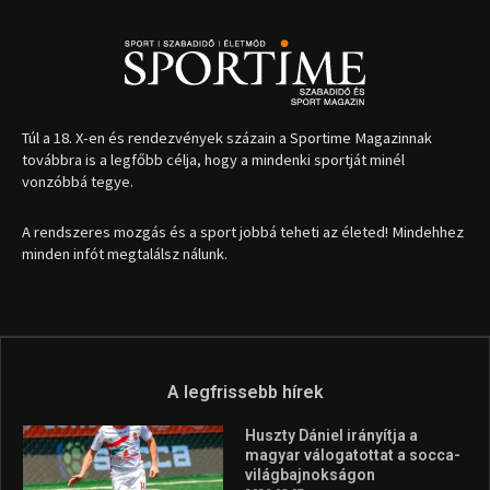
1035 Budapest, Miklós u. 7.
+36 30 471 1373
info (kukac) sportime.hu
Túl a 18. X-en és rendezvények százain a Sportime Magazinnak
továbbra is a legfőbb célja, hogy a mindenki sportját minél
vonzóbbá tegye.