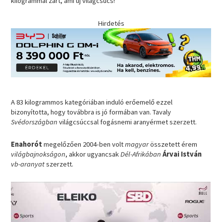
kilogrammal zárt, ami új világcsúcs!
Hirdetés
A 83 kilogrammos kategóriában induló erőemelő ezzel
bizonyította, hogy továbbra is jó formában van. Tavaly
Svédországban
világcsúccsal fogásnemi aranyérmet szerzett.
Enahorót
megelőzően 2004-ben volt
magyar
összetett érem
világbajnokságon
, akkor ugyancsak
Dél-Afrikában
Árvai István
vb-aranyat
szerzett.