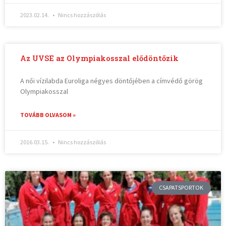
2023.02.14.
Nincs hozzászólás
Az UVSE az Olympiakosszal elődöntőzik
A női vízilabda Euroliga négyes döntőjében a címvédő görög
Olympiakosszal
TOVÁBB OLVASOM »
2016.03.15.
Nincs hozzászólás
CSAPATSPORTOK