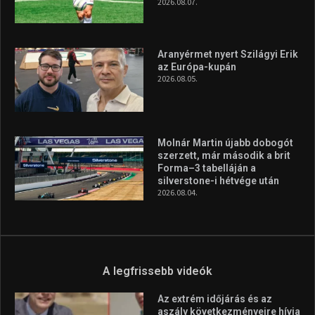
A rendszeres mozgás és a sport jobbá teheti az életed! Mindehhez
minden infót megtalálsz nálunk.
A legfrissebb hírek
Huszty Dániel irányítja a
magyar válogatottat a socca-
világbajnokságon
2026.08.07.
Aranyérmet nyert Szilágyi Erik
az Európa-kupán
2026.08.05.