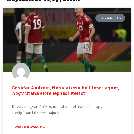
LABDARÚGÁS
Schäfer András: „Néha vissza kell lépni egyet,
hogy utána előre léphess kettőt”
Kevés magyar játékos mondhatja el magáról, hogy
topligában küzdhet bajnoki
TOVÁBB OLVASOM »