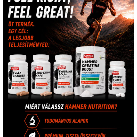
(126)
világbajnokság
(162)
Világkupa
(129)
életmód
(416)
(222)
vívás
(174)
vízilabda
(197)
Érdi Mária
(130)
úszás
(361)
Hirdetés