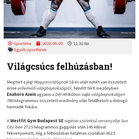
Sportime
2022-06-09
11:32 de.
Egyéb sporthírek
Világcsúcs felhúzásban!
Megtört a jég!
Magyarországnak
18 év után ismét van összetett
érme
erőemelő-világbajnokságról
, felnőtt férfi mezőnyben.
Enahoro Asein
ugyanis a
Dél-Afrikában
zajló
világbajnokságon
780 kilogrammos összetett eredmény után felállhatott a dobogó
harmadik fokára.
A
Westfit Gym Budapest SE
nigériai születésű versenyzője
Sun
City
-ben 272.5 kilogrammos guggolás után 145 kilóval
fekvenyomott, míg a felhúzásban hatalmas csatában 362.5