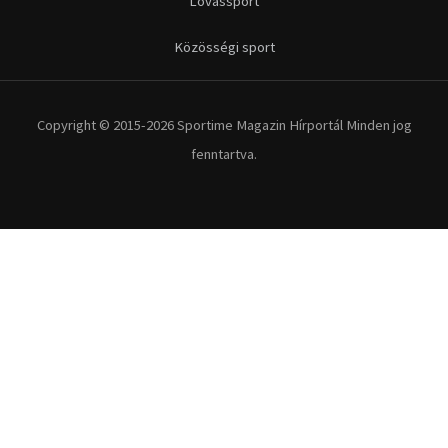
Kerékpár
Extrém Sportok
Fitnesz
Egyéb szabadidősport
Túra-Utazás
Lovassport
Közösségi sport
Copyright © 2015-2026 Sportime Magazin Hírportál Minden jog
fenntartva.