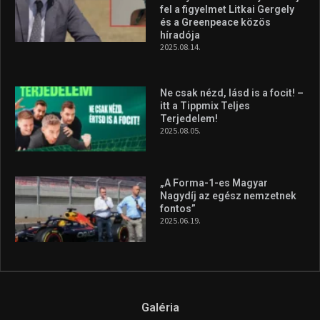
Molnár Martin újabb dobogót
szerzett, már második a brit
Forma–3 tabelláján a
silverstone-i hétvége után
2026.08.04.
A legfrissebb videók
Az extrém időjárás és az
aszály következményeire hívja
fel a figyelmet Litkai Gergely
és a Greenpeace közös
híradója
2025.08.14.
Ne csak nézd, lásd is a focit! –
itt a Tippmix Teljes
Terjedelem!