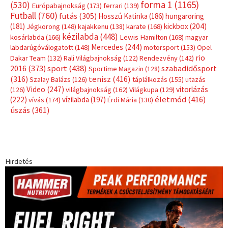
Címkék
Babos Tímea
asztalitenisz
(130)
atlétika
(144)
autosport
(123)
egészség
(240)
Bécs
(214)
Bajnokok Ligája
(168)
Birkózás
(143)
forma 1
(1165)
(530)
Európabajnokság
(173)
ferrari
(139)
Futball
(760)
futás
(305)
Hosszú Katinka
(186)
hungaroring
(181)
kickbox
(204)
Jégkorong
(148)
kajakkenu
(138)
karate
(168)
kézilabda
(448)
kosárlabda
(166)
Lewis Hamilton
(168)
magyar
Mercedes
(244)
labdarúgóválogatott
(148)
motorsport
(153)
Opel
rio
Dakar Team
(132)
Rali Világbajnokság
(122)
Rendezvény
(142)
sport
(438)
2016
(373)
szabadidősport
Sportime Magazin
(128)
(316)
tenisz
(416)
Szalay Balázs
(126)
táplálkozás
(155)
utazás
Video
(247)
vitorlázás