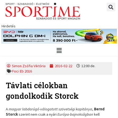
Skip
to
content
Hirdetés
Main
Menu
Simon Zsófia Viktória
2016-02-22
12:00 de.
Foci Eb 2016
Távlati célokban
gondolkodik Storck
A
magyar labdarúgó-válogatott szövetségi kapitánya
,
Bernd
Storck
szerint nem csak a nyári
Európa-bajnokságban
kell