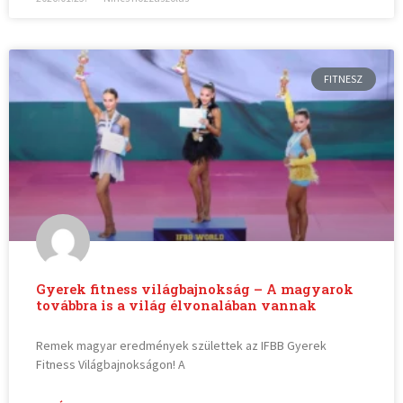
FITNESZ
Gyerek fitness világbajnokság – A magyarok
továbbra is a világ élvonalában vannak
Remek magyar eredmények születtek az IFBB Gyerek
Fitness Világbajnokságon! A