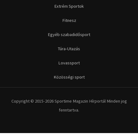
Futás
Kerékpár
Extrém Sportok
Fitnesz
Egyéb szabadidősport
Túra-Utazás