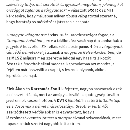
szövetség tudja, mit szeretnék és igyekszik megoldani, jelenleg két
országgal zajlanak a tárgyalások”
– válaszolt
Storck
az MTI
kérdésére, hogy májusban milyen típusú válogatottal szeretné,
hogy barátságos mérkőzést játsszon a csapata.
A
magyar válogatott
március 26-án
Horvátországot
fogadja a
Groupama Arénában
, erre a találkozóra vasárnap óta kaphatóak a
jegyek. A közvetlen
Eb
-felkészülés során június 4-én a
világbajnoki
címvédő németekkel
játszanak a
magyarok Gelsenkirchenben
, de
az
MLSZ
májusra még szeretne lekötni egy hazai találkozót.
Storck
a
horvátok
elleni meccsel kapcsolatban azt mondta, a
fejében már összeállt a csapat, s lesznek olyanok, akiket
kipróbálnak majd.
Elek Ákos
és
Korcsmár Zsolt
kifejtette, nagyon hasznosak ezek
az összetartások, mert az amúgy is kiváló csapategység tovább
javul ennek köszönhetően. A
DVTK
Kínából
hazatérő
futballistája
és a
Vasasnak
a
német másodosztályú Greuther Fürth
-től
szerződtetett
védője
abban is egyetértett, hogy a
létszámcsökkentés jót tett a
magyar
élvonal színvonalának, mert
tapasztalatuk szerint nagyobb lett az iram.