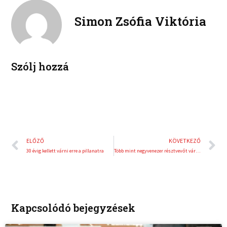
k
t
o
r
e
e
Simon Zsófia Viktória
k
d
r
i
e
n
s
t
Szólj hozzá
Előző
K
ELŐZŐ
KÖVETKEZŐ
30 évig kellett várni erre a pillanatra
Több mint negyvenezer résztvevőt várnak a Vienna City Marathonra
Kapcsolódó bejegyzések