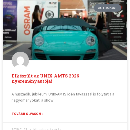
AUTOSPORT
Elkészült az UNIX-AMTS 2026
nyereményautója!
A huszadik, jubileumi UNIX-AMTS idén tavasszal is folytatja a
hagyományokat: a show
TOVÁBB OLVASOM »
2026.01.23.
Nincs hozzászólás