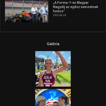
Az extrém időjárás és az
aszály következményeire hívja
fel a figyelmet Litkai Gergely
és a Greenpeace közös
híradója
2025.08.14.
Ne csak nézd, lásd is a focit! –
itt a Tippmix Teljes
Terjedelem!
2025.08.05.
„A Forma-1-es Magyar
Nagydíj az egész nemzetnek
fontos”
2025.06.19.