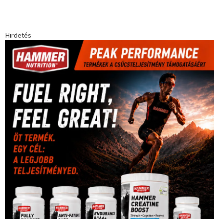
egészség
(240)
Bécs
(214)
Bajnokok Ligája
(168)
Birkózás
(143)
forma 1
(1165)
(530)
Európabajnokság
(173)
ferrari
(139)
Futball
(760)
futás
(305)
Hosszú Katinka
(186)
hungaroring
(181)
kickbox
(204)
Jégkorong
(148)
kajakkenu
(138)
karate
(168)
kézilabda
(448)
kosárlabda
(166)
Lewis Hamilton
(168)
magyar
Mercedes
(244)
labdarúgóválogatott
(148)
motorsport
(153)
Opel
rio
Dakar Team
(132)
Rali Világbajnokság
(122)
Rendezvény
(142)
sport
(438)
2016
(373)
szabadidősport
Sportime Magazin
(128)
(316)
tenisz
(416)
Szalay Balázs
(126)
táplálkozás
(155)
utazás
Video
(247)
vitorlázás
(126)
világbajnokság
(162)
Világkupa
(129)
életmód
(416)
(222)
vívás
(174)
vízilabda
(197)
Érdi Mária
(130)
úszás
(361)
Hirdetés