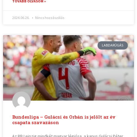
TOVÁBB OLVASOM »
2024.06.26.
Nincs hozzászólás
LABDARÚGÁS
Bundesliga – Gulácsi és Orbán is jelölt az év
csapata szavazáson
Az RB Leipzig mindkét magyar légiósa, a kapus Gulácsi Péter