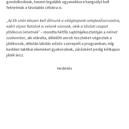
gondolkodniuk, hanem legalább ugyanekkora hangsúlyt kell
fektetniük a távolabbi célokra is.
„Az Eb után készen kell állnunk a világbajnoki selejtezősorozatra,
ezért olyan fiatalok is velünk vannak, akik a távlati csapat
játékosai lehetnek”
– mondta hétfői sajtótájékoztatóján a
német
szakember
, aki elárulta, délelőtt aerob teszteket végeztek a
játékosok, délután labdás edzés szerepelt a programban, míg
kedden taktikai elemeket gyakorolnak, zárásként pedig kétkapus
játék lesz.
Hirdetés