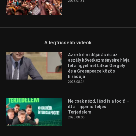
2026.08.05.
Molnár Martin újabb dobogót
szerzett, már második a brit
Forma–3 tabelláján a
silverstone-i hétvége után
2026.08.04.
Megvan a magyar négyes a
Hungarian Darts Trophyra
2026.07.31.
A legfrissebb videók