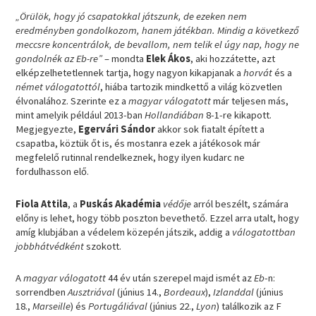
„Örülök, hogy jó csapatokkal játszunk, de ezeken nem
eredményben gondolkozom, hanem játékban. Mindig a következő
meccsre koncentrálok, de bevallom, nem telik el úgy nap, hogy ne
gondolnék az Eb-re”
– mondta
Elek Ákos
, aki hozzátette, azt
elképzelhetetlennek tartja, hogy nagyon kikapjanak a
horvát
és a
német válogatottól
, hiába tartozik mindkettő a világ közvetlen
élvonalához. Szerinte ez a
magyar válogatott
már teljesen más,
mint amelyik például 2013-ban
Hollandiában
8-1-re kikapott.
Megjegyezte,
Egervári Sándor
akkor sok fiatalt épített a
csapatba, köztük őt is, és mostanra ezek a játékosok már
megfelelő rutinnal rendelkeznek, hogy ilyen kudarc ne
fordulhasson elő.
Fiola Attila
, a
Puskás Akadémia
védője
arról beszélt, számára
előny is lehet, hogy több poszton bevethető. Ezzel arra utalt, hogy
amíg klubjában a védelem közepén játszik, addig a
válogatottban
jobbhátvédként
szokott.
A
magyar válogatott
44 év után szerepel majd ismét az
Eb
-n:
sorrendben
Ausztriával
(június 14.,
Bordeaux
),
Izlanddal
(június
18.,
Marseille
) és
Portugáliával
(június 22.,
Lyon
) találkozik az F