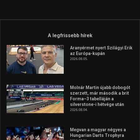
Túl a 18. X-en és rendezvények százain a Sportime Magazinnak
továbbra is a legfőbb célja, hogy a mindenki sportját minél
vonzóbbá tegye.
A rendszeres mozgás és a sport jobbá teheti az életed! Mindehhez
minden infót megtalálsz nálunk.
A legfrissebb hírek
Aranyérmet nyert Szilágyi Erik
az Európa-kupán