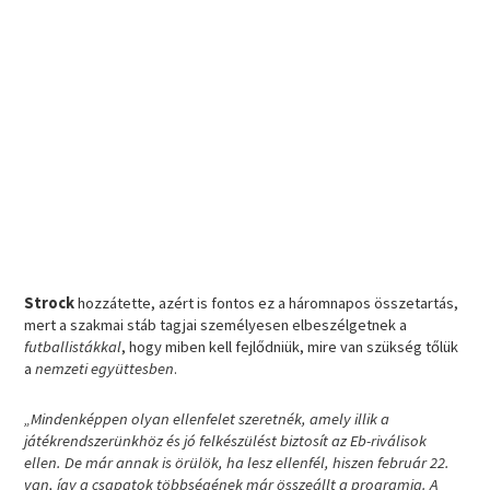
Strock
hozzátette, azért is fontos ez a háromnapos összetartás,
mert a szakmai stáb tagjai személyesen elbeszélgetnek a
futballistákkal
, hogy miben kell fejlődniük, mire van szükség tőlük
a
nemzeti együttesben
.
„Mindenképpen olyan ellenfelet szeretnék, amely illik a
játékrendszerünkhöz és jó felkészülést biztosít az Eb-riválisok
ellen. De már annak is örülök, ha lesz ellenfél, hiszen február 22.
van, így a csapatok többségének már összeállt a programja. A