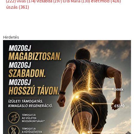
életmód
(416)
(222)
vívás
(174)
vízilabda
(197)
Érdi Mária
(130)
úszás
(361)
Hirdetés