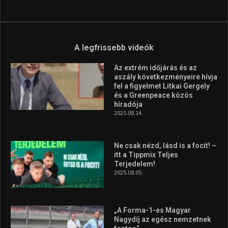
A legfrissebb videók
Az extrém időjárás és az
aszály következményeire hívja
fel a figyelmet Litkai Gergely
és a Greenpeace közös
híradója
2025.08.14.
Ne csak nézd, lásd is a focit! –
itt a Tippmix Teljes
Terjedelem!
2025.08.05.
„A Forma-1-es Magyar
Nagydíj az egész nemzetnek