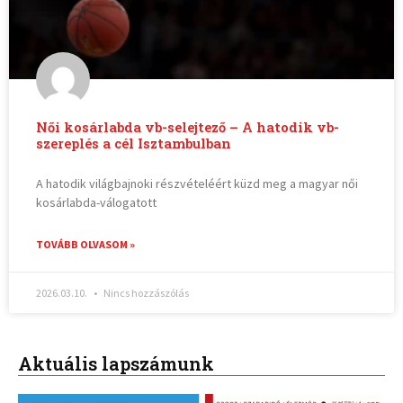
Női kosárlabda vb-selejtező – A hatodik vb-
szereplés a cél Isztambulban
A hatodik világbajnoki részvételéért küzd meg a magyar női
kosárlabda-válogatott
TOVÁBB OLVASOM »
2026.03.10.
Nincs hozzászólás
Aktuális lapszámunk