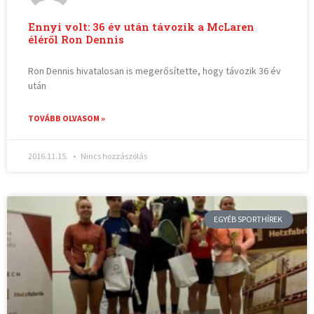
Ennyi volt: 36 év után távozik a McLaren
éléről Ron Dennis
Ron Dennis hivatalosan is megerősítette, hogy távozik 36 év
után
TOVÁBB OLVASOM »
2016.11.15.
Nincs hozzászólás
EGYÉB SPORTHÍREK