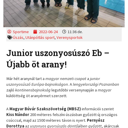
Sportime
2022-06-24
11:36 de.
Úszás
,
Utánpótlás sport
,
Verenysportok
Junior uszonyosúszó Eb –
Újabb öt arany!
Már hét aranynál tart a
magyar nemzeti csapat
a
junior
uszonyosúszó Európa-bajnokságon
. A
lengyelországi Poznanban
zajló
kontinensbajnokság
legutóbbi versenynapján a
magyar
küldöttség öt aranyérmet szerzett.
A
Magyar Búvár Szakszövetség (MBSZ)
információi szerint
Kiss Nándor
200 méteres felszíni úszásban győzött új országos
csúccsal, majd az 1500 méteres távon is nyert.
Pernyész
Dorottya
az
uszonyos gyorsúszás döntőjében győzött
, akárcsak