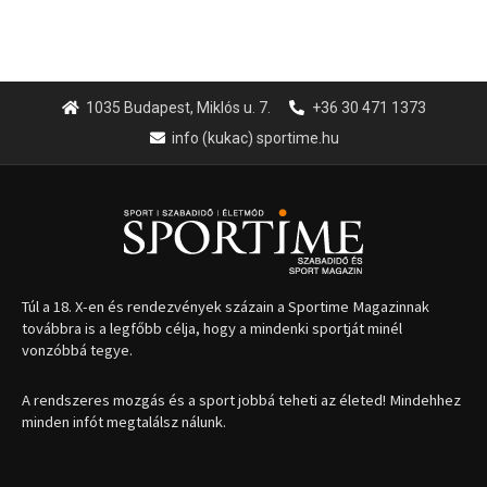
1035 Budapest, Miklós u. 7.
+36 30 471 1373
info (kukac) sportime.hu
Túl a 18. X-en és rendezvények százain a Sportime Magazinnak
továbbra is a legfőbb célja, hogy a mindenki sportját minél
vonzóbbá tegye.
A rendszeres mozgás és a sport jobbá teheti az életed! Mindehhez
minden infót megtalálsz nálunk.