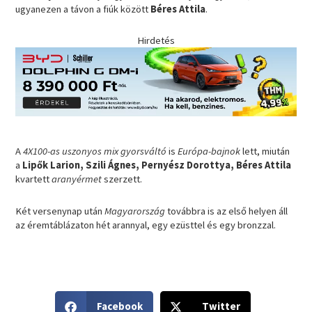
ugyanezen a távon a fiúk között
Béres Attila
.
Hirdetés
A
4X100-as uszonyos mix gyorsváltó
is
Európa-bajnok
lett, miután
a
Lipők Larion, Szili Ágnes, Pernyész Dorottya, Béres Attila
kvartett
aranyérmet
szerzett.
Két versenynap után
Magyarország
továbbra is az első helyen áll
az éremtáblázaton hét arannyal, egy ezüsttel és egy bronzzal.
S
S
Facebook
Twitter
h
h