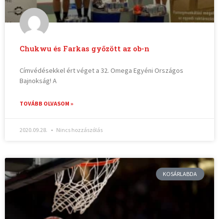
Chukwu és Farkas győzött az ob-n
Címvédésekkel ért véget a 32. Omega Egyéni Országos
Bajnokság! A
TOVÁBB OLVASOM »
2020.09.28.
Nincs hozzászólás
KOSÁRLABDA