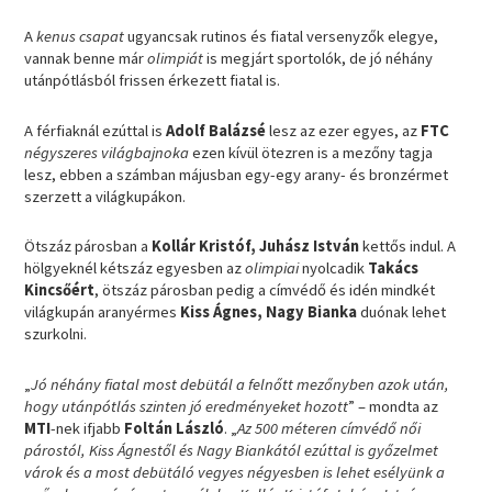
A
kenus csapat
ugyancsak rutinos és fiatal versenyzők elegye,
vannak benne már
olimpiát
is megjárt sportolók, de jó néhány
utánpótlásból frissen érkezett fiatal is.
A férfiaknál ezúttal is
Adolf Balázsé
lesz az ezer egyes, az
FTC
négyszeres világbajnoka
ezen kívül ötezren is a mezőny tagja
lesz, ebben a számban májusban egy-egy arany- és bronzérmet
szerzett a világkupákon.
Ötszáz párosban a
Kollár Kristóf, Juhász István
kettős indul. A
hölgyeknél kétszáz egyesben az
olimpiai
nyolcadik
Takács
Kincsőért
, ötszáz párosban pedig a címvédő és idén mindkét
világkupán aranyérmes
Kiss Ágnes, Nagy Bianka
duónak lehet
szurkolni.
„
Jó néhány fiatal most debütál a felnőtt mezőnyben azok után,
hogy utánpótlás szinten jó eredményeket hozott
” – mondta az
MTI
-nek ifjabb
Foltán László
. „
Az 500 méteren címvédő női
párostól, Kiss Ágnestől és Nagy Biankától ezúttal is győzelmet
várok és a most debütáló vegyes négyesben is lehet esélyünk a