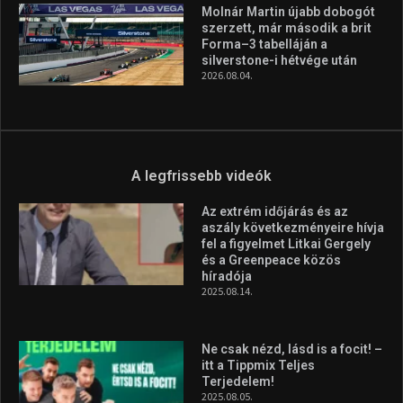
Huszty Dániel irányítja a
magyar válogatottat a socca-
világbajnokságon
2026.08.07.
Aranyérmet nyert Szilágyi Erik
az Európa-kupán
2026.08.05.
Molnár Martin újabb dobogót
szerzett, már második a brit
Forma–3 tabelláján a
silverstone-i hétvége után
2026.08.04.