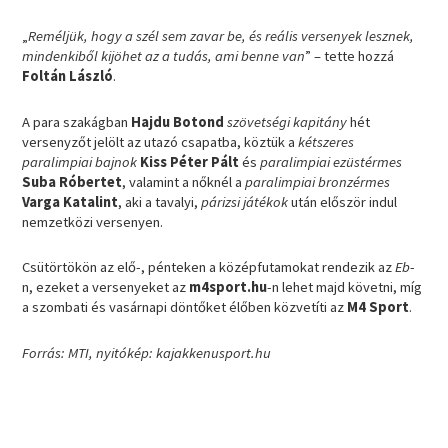
„
Reméljük, hogy a szél sem zavar be, és reális versenyek lesznek,
mindenkiből kijöhet az a tudás, ami benne van
” – tette hozzá
Foltán László
.
A para szakágban
Hajdu Botond
szövetségi kapitány
hét
versenyzőt jelölt az utazó csapatba, köztük a
kétszeres
paralimpiai bajnok
Kiss Péter Pált
és
paralimpiai ezüstérmes
Suba
Róbertet
, valamint a nőknél a
paralimpiai bronzérmes
Varga Katalint
, aki a tavalyi,
párizsi játékok
után először indul
nemzetközi versenyen.
Csütörtökön az elő-, pénteken a középfutamokat rendezik az
Eb
-
n, ezeket a versenyeket az
m4sport.hu
-n lehet majd követni, míg
a szombati és vasárnapi döntőket élőben közvetíti az
M4 Sport
.
Forrás: MTI, nyitókép: kajakkenusport.hu