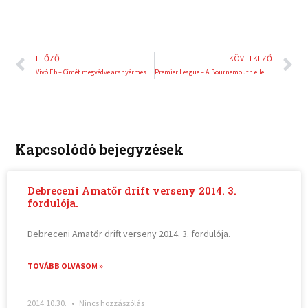
Előző
K
ELŐZŐ
KÖVETKEZŐ
Vívó Eb – Címét megvédve aranyérmes a magyar férfi kardcsapat
Premier League – A Bournemouth ellen kezd a címvédő Liverpool
Kapcsolódó bejegyzések
Debreceni Amatőr drift verseny 2014. 3.
fordulója.
Debreceni Amatőr drift verseny 2014. 3. fordulója.
TOVÁBB OLVASOM »
2014.10.30.
Nincs hozzászólás