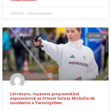
2019.08.14.
Nincs hozzászólás
ÖTTUSA
Látványos, ingyenes programokkal
népszerűsítik az öttusát Gulyás Michelle-ék
szombaton a Városligetben