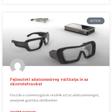
KÜTYÜK
Fejlesztett adatszemüveg válthatja le az
okostelefonokat
Pusztán a szemmozgások vezérlik azt az adatszemüveget,
amelynek gyártása októberben
TOVÁBB OLVASOM »