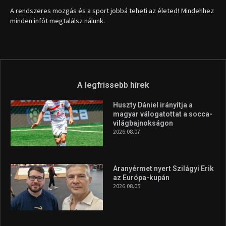
1035 Budapest, Miklós u. 7.
+36 30 471 1373
info (kukac) sportime.hu
Túl a 18. X-en és rendezvények százain a Sportime Magazinnak
továbbra is a legfőbb célja, hogy a mindenki sportját minél
vonzóbbá tegye.
A rendszeres mozgás és a sport jobbá teheti az életed! Mindehhez
minden infót megtalálsz nálunk.
A legfrissebb hírek