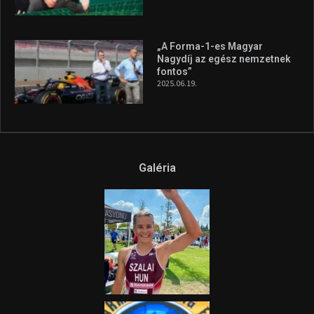
A legfrissebb videók
Az extrém időjárás és az
aszály következményeire hívja
fel a figyelmet Litkai Gergely
és a Greenpeace közös
híradója
2025.08.14.
Ne csak nézd, lásd is a focit! –
itt a Tippmix Teljes
Terjedelem!
2025.08.05.
„A Forma-1-es Magyar
Nagydíj az egész nemzetnek
fontos”
2025.06.19.