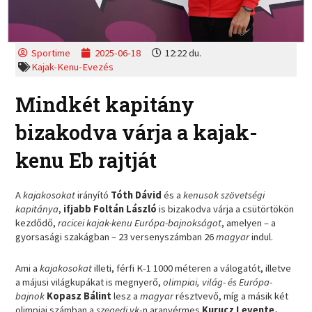
Sportime
2025-06-18
12:22 du.
Kajak-Kenu-Evezés
Mindkét kapitány
bizakodva várja a kajak-
kenu Eb rajtját
A
kajakosokat
irányító
Tóth Dávid
és a
kenusok szövetségi
kapitánya
,
ifjabb Foltán László
is bizakodva várja a csütörtökön
kezdődő,
racicei kajak-kenu Európa-bajnokságot
, amelyen – a
gyorsasági szakágban – 23 versenyszámban 26
magyar
indul.
Ami a
kajakosokat
illeti, férfi K-1 1000 méteren a válogatót, illetve
a májusi világkupákat is megnyerő,
olimpiai, világ- és Európa-
bajnok
Kopasz Bálint
lesz a
magyar
résztvevő, míg a másik két
olimpiai számban a
szegedi vk
-n aranyérmes
Kurucz Levente,