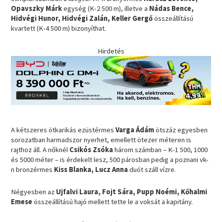
Opavszky Márk
egység (K-2 500 m), illetve a
Nádas Bence,
Hidvégi Hunor, Hidvégi Zalán, Keller Gergő
összeállítású
kvartett (K-4 500 m) bizonyíthat.
Hirdetés
A kétszeres ötkarikás ezüstérmes
Varga Ádám
ötszáz egyesben
sorozatban harmadszor nyerhet, emellett ötezer méteren is
rajthoz áll. A nőknél
Csikós Zsóka
három számban – K-1 500, 1000
és 5000 méter – is érdekelt lesz, 500 párosban pedig a poznani vk-
n bronzérmes
Kiss Blanka, Lucz Anna
duót száll vízre.
Négyesben az
Ujfalvi Laura, Fojt Sára, Pupp Noémi, Kőhalmi
Emese
összeállítású hajó mellett tette le a voksát a kapitány.