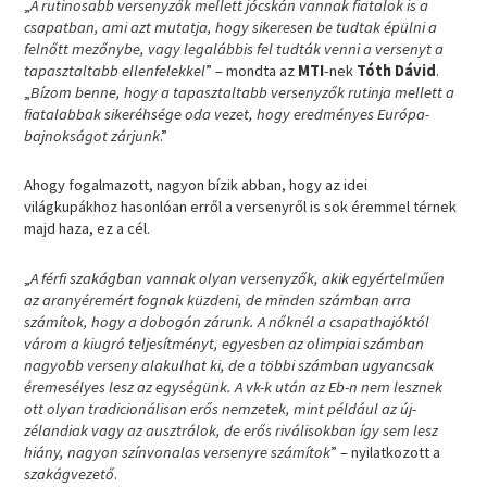
„
A rutinosabb versenyzők mellett jócskán vannak fiatalok is a
csapatban, ami azt mutatja, hogy sikeresen be tudtak épülni a
felnőtt mezőnybe, vagy legalábbis fel tudták venni a versenyt a
tapasztaltabb ellenfelekkel
” – mondta az
MTI
-nek
Tóth Dávid
.
„
Bízom benne, hogy a tapasztaltabb versenyzők rutinja mellett a
fiatalabbak sikeréhsége oda vezet, hogy eredményes Európa-
bajnokságot zárjunk
.”
Ahogy fogalmazott, nagyon bízik abban, hogy az idei
világkupákhoz hasonlóan erről a versenyről is sok éremmel térnek
majd haza, ez a cél.
„
A férfi szakágban vannak olyan versenyzők, akik egyértelműen
az aranyéremért fognak küzdeni, de minden számban arra
számítok, hogy a dobogón zárunk. A nőknél a csapathajóktól
várom a kiugró teljesítményt, egyesben az olimpiai számban
nagyobb verseny alakulhat ki, de a többi számban ugyancsak
éremesélyes lesz az egységünk. A vk-k után az Eb-n nem lesznek
ott olyan tradicionálisan erős nemzetek, mint például az új-
zélandiak vagy az ausztrálok, de erős riválisokban így sem lesz
hiány, nagyon színvonalas versenyre számítok
” – nyilatkozott a
szakágvezető
.