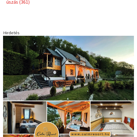
Babos Tímea
asztalitenisz
(130)
atlétika
(144)
autosport
(123)
egészség
(240)
Bécs
(214)
Bajnokok Ligája
(168)
Birkózás
(143)
forma 1
(1165)
(530)
Európabajnokság
(173)
ferrari
(139)
Futball
(760)
futás
(305)
Hosszú Katinka
(186)
hungaroring
(181)
kickbox
(204)
Jégkorong
(148)
kajakkenu
(138)
karate
(168)
kézilabda
(448)
kosárlabda
(166)
Lewis Hamilton
(168)
magyar
Mercedes
(244)
labdarúgóválogatott
(148)
motorsport
(153)
Opel
rio
Dakar Team
(132)
Rali Világbajnokság
(122)
Rendezvény
(142)
sport
(438)
2016
(373)
szabadidősport
Sportime Magazin
(128)
(316)
tenisz
(416)
Szalay Balázs
(126)
táplálkozás
(155)
utazás
Video
(247)
vitorlázás
(126)
világbajnokság
(162)
Világkupa
(129)
életmód
(416)
(222)
vívás
(174)
vízilabda
(197)
Érdi Mária
(130)
úszás
(361)
Hirdetés