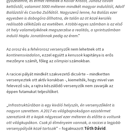
győzelemre, és érmet remélek a Kollár Kristóf, Juhász István
kettőstől, valamint 5000 méteren mindkét magyar indulótól, Adolf
Balázstól és Csorba Zsófiától. Nagyszerű lenne, ha Balázs ezer
egyesben is dobogóra állhatna, de talán az öt közé kerülés
reálisabb célkitűzés az esetében. A többi egyes számban is az első
öt hely valamelyikének megszerzése a realitás, a sprintszámban
induló Hajdu Jonatánnak pedig az érem
.”
Az
orosz
és a
fehérorosz versenyzők
nem lehetnek ott a
kontinensviadalon
, ezzel együtt a
kenusok
kapitánya is erős
mezőnyre számít, főleg az
olimpiai
számokban.
A racicei pályát mindkét szakvezető dicsérte – mindketten
versenyeztek ott aktív korukban -, kiemelték, hogy mivel van
felevező sáv, a rajtra készülődő versenyzők nem zavarják az
éppen futamukat teljesítőket.
„
Infrastruktúrában is egy kiváló helyszín, én versenyzőként is
nagyon szerettem. A 2017-es világbajnokságon ezüstérmet
szereztünk itt a kajak négyessel ezer méteren és előtte is voltunk
ott világkupákon. Csak jó élményeim vannak, a racicei a legjobb
versenypályák közé tartozik
” – fogalmazott
Tóth Dávid
.