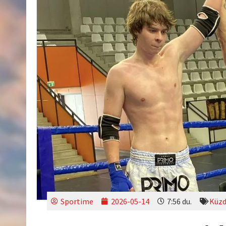
Sportime
2026-05-14
7:56 du.
Küzd