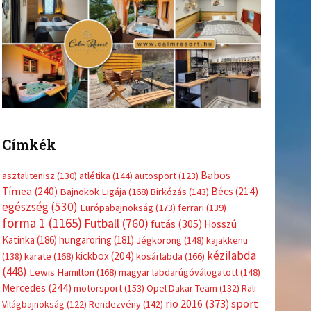
Címkék
Babos
asztalitenisz
(130)
atlétika
(144)
autosport
(123)
Tímea
(240)
Bécs
(214)
Bajnokok Ligája
(168)
Birkózás
(143)
egészség
(530)
Európabajnokság
(173)
ferrari
(139)
forma 1
(1165)
Futball
(760)
futás
(305)
Hosszú
Katinka
(186)
hungaroring
(181)
Jégkorong
(148)
kajakkenu
kézilabda
kickbox
(204)
(138)
karate
(168)
kosárlabda
(166)
(448)
Lewis Hamilton
(168)
magyar labdarúgóválogatott
(148)
Mercedes
(244)
motorsport
(153)
Opel Dakar Team
(132)
Rali
sport
rio 2016
(373)
Világbajnokság
(122)
Rendezvény
(142)