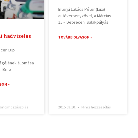
Interjú Lukács Péter (Luxi)
autóversenyzővel, a Március
15.-i Debreceni Salakpályás
i hadviselés
TOVÁBB OLVASOM »
acer Cup
égéjének állomása
i Brno
SOM »
incs hozzászólás
2015.03.10.
Nincs hozzászólás