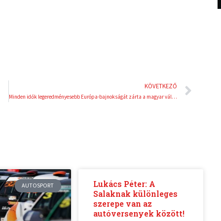
n
s
t
Köve
KÖVETKEZŐ
Minden idők legeredményesebb Európa-bajnokságát zárta a magyar válogatott
Lukács Péter: A
AUTOSPORT
Salaknak különleges
szerepe van az
autóversenyek között!