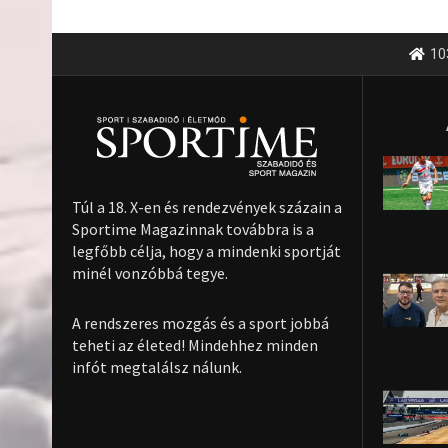
10
Túl a 18. X-en és rendezvények százain a
Sportime Magazinnak továbbra is a
legfőbb célja, hogy a mindenki sportját
minél vonzóbbá tegye.
A rendszeres mozgás és a sport jobbá
teheti az életed! Mindehhez minden
infót megtalálsz nálunk.