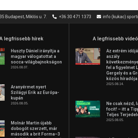
35 Budapest, Miklós u. 7.
+36 30 471 1373
info (kukac) spor
A legfrissebb hírek
A legfrissebb vide
Huszty Dániel irányítja a
Az extrém időjá
magyar válogatottat a
aszály
socca-világbajnokságon
következményei
2026.08.07.
fel a figyelmet 
Gergely és a G
közös híradója
2025.08.14.
Aranyérmet nyert
Szilágyi Erik az Európa-
kupán
2026.08.05.
Ne csak nézd, l
focit! – itt a Ti
Teljes Terjede
2025.08.05.
Molnár Martin újabb
dobogót szerzett, már
második a brit Forma–3