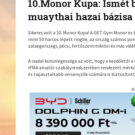
10.Monor Kupa: Ismét b
muaythai hazai bázisa
Sikeres volt a 10. Monor Kupa! A GET Gym Monor és
mint 50 harcos lépett ringbe, az ország számos pon
zalaegerszegi, pécsi, fertőszentmiklósi és más vidék
A viadal különlegessége az volt, hogy a kezdőktől 
IFMA amatőr szabályrendszerében rendezett mérkő
és tapasztaltabb versenyzők számára is biztosítot
H