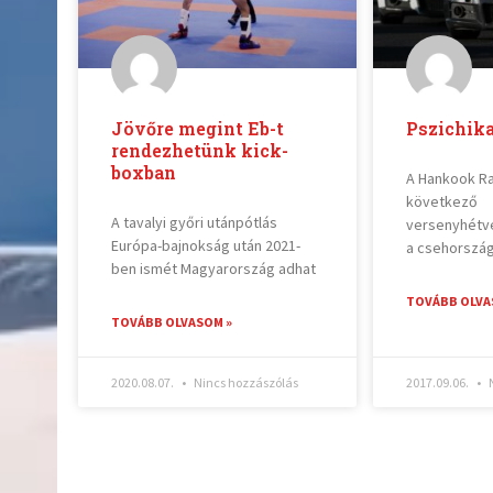
Jövőre megint Eb-t
Pszichika
rendezhetünk kick-
boxban
A Hankook R
következő
A tavalyi győri utánpótlás
versenyhétv
Európa-bajnokság után 2021-
a csehország
ben ismét Magyarország adhat
TOVÁBB OLVA
TOVÁBB OLVASOM »
2020.08.07.
Nincs hozzászólás
2017.09.06.
N