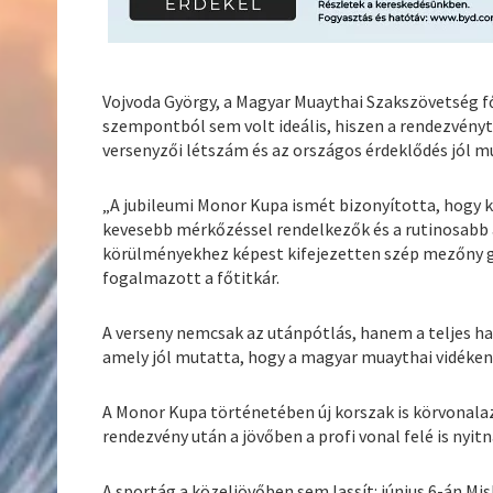
Vojvoda György, a Magyar Muaythai Szakszövetség fő
szempontból sem volt ideális, hiszen a rendezvényt 
versenyzői létszám és az országos érdeklődés jól mu
„A jubileumi Monor Kupa ismét bizonyította, hogy k
kevesebb mérkőzéssel rendelkezők és a rutinosabb 
körülményekhez képest kifejezetten szép mezőny gy
fogalmazott a főtitkár.
A verseny nemcsak az utánpótlás, hanem a teljes h
amely jól mutatta, hogy a magyar muaythai vidéken 
A Monor Kupa történetében új korszak is körvonalaz
rendezvény után a jövőben a profi vonal felé is nyit
A sportág a közeljövőben sem lassít: június 6-án M