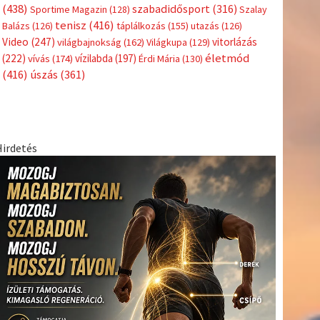
(438)
szabadidősport
(316)
Sportime Magazin
(128)
Szalay
tenisz
(416)
Balázs
(126)
táplálkozás
(155)
utazás
(126)
Video
(247)
vitorlázás
világbajnokság
(162)
Világkupa
(129)
életmód
(222)
vívás
(174)
vízilabda
(197)
Érdi Mária
(130)
(416)
úszás
(361)
Hirdetés