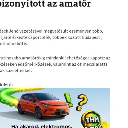
izonyított az amatőr
 Beck Jenő vezetésével megvalósult eseményen több,
tjáról érkeztek sportolók, többek között budapesti,
i klubokból is.
a rutinosabb amatőrökig mindenki lehetőséget kapott: az
zéseken edzőmérkőzések, valamint az öt meccs alatti
tak küzdelmeket.
irdetés