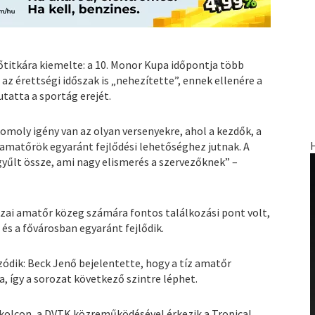
titkára kiemelte: a 10. Monor Kupa időpontja több
az érettségi időszak is „nehezítette”, ennek ellenére a
tatta a sportág erejét.
omoly igény van az olyan versenyekre, ahol a kezdők, a
amatőrök egyaránt fejlődési lehetőséghez jutnak. A
űlt össze, ami nagy elismerés a szervezőknek” –
azai amatőr közeg számára fontos találkozási pont volt,
és a fővárosban egyaránt fejlődik.
ódik: Beck Jenő bejelentette, hogy a tíz amatőr
na, így a sorozat következő szintre léphet.
iskolcon, a DVTK közreműködésével érkezik a Tropical