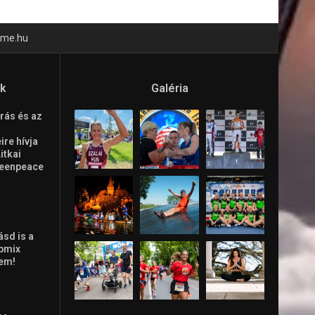
time.hu
ók
Galéria
rás és az
re hívja
Litkai
reenpeace
ásd is a
ppmix
lem!