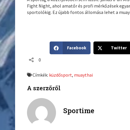
Fight Night, ahol amatőr és profi mérkőzések egyar
sportolókig. Ez újabb fontos állomása lehet a mua
S
S
Facebook
Twitter
h
h
a
a
0
r
r
e
e
Címkék:
küzdősport
,
muaythai
o
o
n
n
A szerzőről
f
t
a
w
c
i
Sportime
e
t
b
t
o
e
o
r