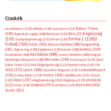
sport
(438)
2016
(373)
szabadidősport
Sportime Magazin
(128)
(316)
tenisz
(416)
Szalay Balázs
(126)
táplálkozás
(155)
utazás
Video
(247)
vitorlázás
(126)
világbajnokság
(162)
Világkupa
(129)
életmód
(416)
(222)
vívás
(174)
vízilabda
(197)
Érdi Mária
(130)
úszás
(361)
Hirdetés