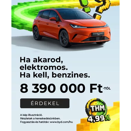
Címkék
Babos Tímea
asztalitenisz
(130)
atlétika
(144)
autosport
(123)
egészség
(240)
Bécs
(214)
Bajnokok Ligája
(168)
Birkózás
(143)
forma 1
(1165)
(530)
Európabajnokság
(173)
ferrari
(139)
Futball
(760)
futás
(305)
Hosszú Katinka
(186)
hungaroring
(181)
kickbox
(204)
Jégkorong
(148)
kajakkenu
(138)
karate
(168)
kézilabda
(448)
kosárlabda
(166)
Lewis Hamilton
(168)
magyar
Mercedes
(244)
labdarúgóválogatott
(148)
motorsport
(153)
Opel
rio
Dakar Team
(132)
Rali Világbajnokság
(122)
Rendezvény
(142)