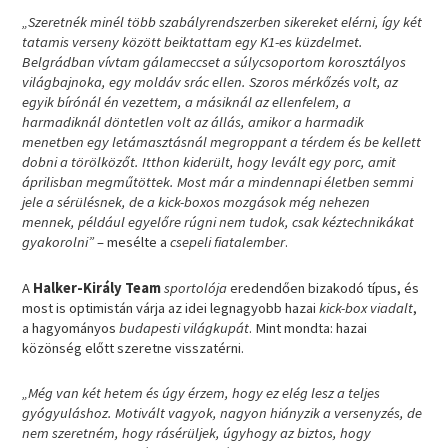
„Szeretnék minél több szabályrendszerben sikereket elérni, így két
tatamis verseny között beiktattam egy K1-es küzdelmet.
Belgrádban vívtam gálameccset a súlycsoportom korosztályos
világbajnoka, egy moldáv srác ellen. Szoros mérkőzés volt, az
egyik bírónál én vezettem, a másiknál az ellenfelem, a
harmadiknál döntetlen volt az állás, amikor a harmadik
menetben egy letámasztásnál megroppant a térdem és be kellett
dobni a törölközőt. Itthon kiderült, hogy levált egy porc, amit
áprilisban megműtöttek. Most már a mindennapi életben semmi
jele a sérülésnek, de a kick-boxos mozgások még nehezen
mennek, például egyelőre rúgni nem tudok, csak kéztechnikákat
gyakorolni”
– mesélte a
csepeli fiatalember
.
A
Halker-Király Team
sportolója
eredendően bizakodó típus, és
most is optimistán várja az idei legnagyobb hazai
kick-box viadalt
,
a hagyományos
budapesti világkupát
. Mint mondta: hazai
közönség előtt szeretne visszatérni.
„Még van két hetem és úgy érzem, hogy ez elég lesz a teljes
gyógyuláshoz. Motivált vagyok, nagyon hiányzik a versenyzés, de
nem szeretném, hogy rásérüljek, úgyhogy az biztos, hogy