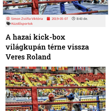
Simon Zsófia Viktória
2019-05-07
8:43 de.
Küzdősportok
A hazai kick-box
világkupán térne vissza
Veres Roland