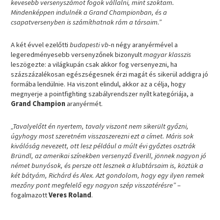
kevesebb versenyszámot fogok vállalni, mint szoktam.
Mindenképpen indulnék a Grand Championban, és a
csapatversenyben is számíthatnak rám a társaim.”
A két évvel ezelőtti
budapesti vb
-n négy aranyérmével a
legeredményesebb versenyzőnek bizonyult
magyar klasszis
leszögezte: a világkupán csak akkor fog versenyezni, ha
százszázalékosan egészségesnek érzi magát és sikerül addigra jó
formába lendülnie. Ha viszont elindul, akkor az a célja, hogy
megnyerje a pointfighting szabályrendszer nyílt kategóriája, a
Grand Champion
aranyérmét.
„Tavalyelőtt én nyertem, tavaly viszont nem sikerült győzni,
úgyhogy most szeretném visszaszerezni ezt a címet. Máris sok
kiválóság nevezett, ott lesz például a múlt évi győztes osztrák
Bründl, az amerikai színekben versenyző Everill, jönnek nagyon jó
német bunyósok, és persze ott lesznek a klubtársaim is, köztük a
két bátyám, Richárd és Alex. Azt gondolom, hogy egy ilyen remek
mezőny pont megfelelő egy nagyon szép visszatérésre”
–
fogalmazott
Veres Roland
.