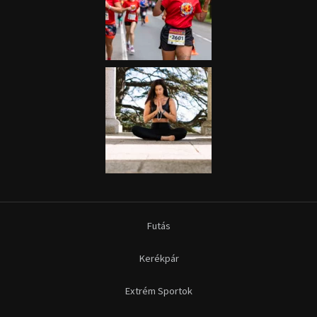
Futás
Kerékpár
Extrém Sportok
Fitnesz
Egyéb szabadidősport
Túra-Utazás
Lovassport
Közösségi sport
Copyright © 2015-2026 Sportime Magazin Hírportál Minden jog