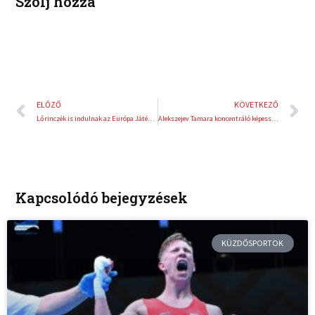
Szólj hozzá
Előző
K
ELŐZŐ
KÖVETKEZŐ
Lőrinczék is indulnak az Európa Játékokon
Alekszejev Tamara koncentráló képességének köszönheti a győzelmet
Kapcsolódó bejegyzések
KÜZDŐSPORTOK