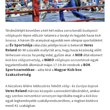
Térdműtétjét követően a két hét múlva sorra kerülő
budapesti
világkupán
lépne először tatamira a tavalyi év legjobb hazai
kick-
boxosa
. A három Eb-aranyával egyedüli nem olimpiai sportolóként
az
Év Sportolója
választás jelöltjei közé is bekerült
Veres
Roland
80-90 százalék esélyt lát arra, hogy hazai közönség előtt
térhessen vissza: ha pedig indul, győzni akar. A
NOB
által elismert
kick-box világszövetség
, a
WAKO
világkupa-sorozatának
egyik
legjelentősebb állomását május 17-19-én rendezik a
BOK
Sportcsarnokban
– adta hírül a
Magyar Kick-box
Szakszövetség
.
A húszéves létére többszörös felnőtt
világ
– és
Európa-bajnok
Veres Roland
március közepén szenvedett lábsérülést, amikor
egy
szerbiai nemzetközi versenyen
kipróbálta magát a
kick-box
egyik legkeményebb szabályrendszerében, a ringben kiütésre
menő K1 szakágban.