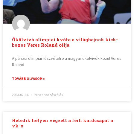
Ökölvívó olimpiai kvóta a világbajnok kick-
boxos Veres Roland célja
A párizsi olimpiai részvételre a magyar ökölvívók közül Veres
Roland
TOVÁBB OLVASOM »
2023.02.24.
Nincs hozzászólás
Hetedik helyen végzett a férfi kardcsapat a
vk-n