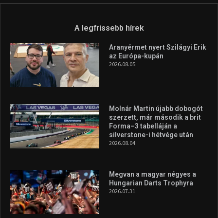
silverstone-i hétvége után
2026.08.04.
Megvan a magyar négyes a
Hungarian Darts Trophyra
2026.07.31.
A legfrissebb videók
Az extrém időjárás és az
aszály következményeire hívja
fel a figyelmet Litkai Gergely
és a Greenpeace közös
híradója
2025.08.14.