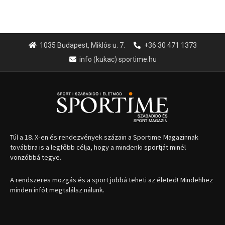
Túl a 18. X-en és rendezvények százain a Sportime Magazinnak
továbbra is a legfőbb célja, hogy a mindenki sportját minél
vonzóbbá tegye.
A rendszeres mozgás és a sport jobbá teheti az életed! Mindehhez
minden infót megtalálsz nálunk.
A legfrissebb hírek
Aranyérmet nyert Szilágyi Erik
az Európa-kupán
2026.08.05.
Molnár Martin újabb dobogót
szerzett, már második a brit
Forma–3 tabelláján a