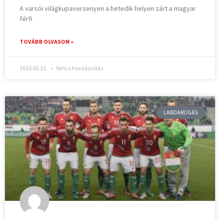
A varsói világkupaversenyen a hetedik helyen zárt a magyar
férfi
TOVÁBB OLVASOM »
2016.02.21.
Nincs hozzászólás
LABDARÚGÁS