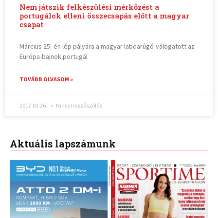
Nem játszik felkészülési mérkőzést a
portugálok elleni összecsapás előtt a magyar
csapat
Március 25.-én lép pályára a magyar labdarúgó-válogatott az
Európa-bajnok portugál
TOVÁBB OLVASOM »
2017.01.26.
Nincs hozzászólás
Aktuális lapszámunk