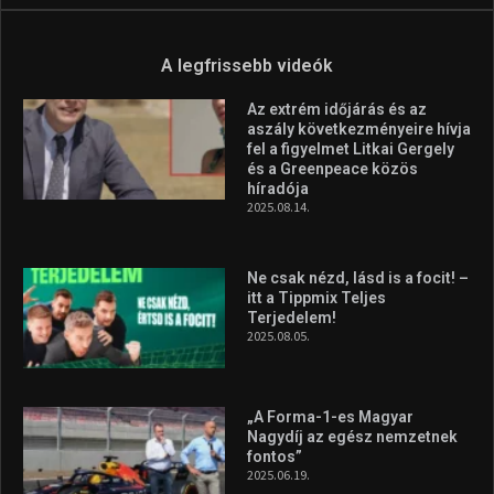
A legfrissebb videók
Az extrém időjárás és az
aszály következményeire hívja
fel a figyelmet Litkai Gergely
és a Greenpeace közös
híradója
2025.08.14.
Ne csak nézd, lásd is a focit! –
itt a Tippmix Teljes
Terjedelem!
2025.08.05.
„A Forma-1-es Magyar
Nagydíj az egész nemzetnek
fontos”
2025.06.19.