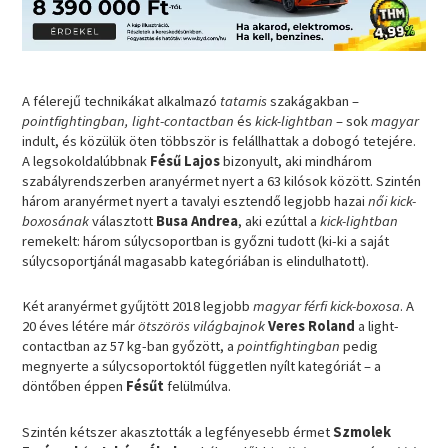
A félerejű technikákat alkalmazó
tatamis
szakágakban –
pointfightingban, light-contactban
és
kick-lightban
– sok
magyar
indult, és közülük öten többször is felállhattak a dobogó tetejére.
A legsokoldalúbbnak
Fésű Lajos
bizonyult, aki mindhárom
szabályrendszerben aranyérmet nyert a 63 kilósok között. Szintén
három aranyérmet nyert a tavalyi esztendő legjobb hazai
női kick-
boxosának
választott
Busa Andrea
, aki ezúttal a
kick-lightban
remekelt: három súlycsoportban is győzni tudott (ki-ki a saját
súlycsoportjánál magasabb kategóriában is elindulhatott).
Két aranyérmet gyűjtött 2018 legjobb
magyar férfi kick-boxosa
. A
20 éves létére már
ötszörös világbajnok
Veres Roland
a light-
contactban az 57 kg-ban győzött, a
pointfightingban
pedig
megnyerte a súlycsoportoktól független nyílt kategóriát – a
döntőben éppen
Fésűt
felülmúlva.
Szintén kétszer akasztották a legfényesebb érmet
Szmolek