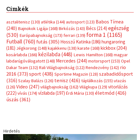
Címkék
Babos Tímea
asztalitenisz
(130)
atlétika
(144)
autosport
(123)
egészség
(240)
Bécs
(214)
Bajnokok Ligája
(168)
Birkózás
(143)
forma 1
(1165)
(530)
Európabajnokság
(173)
ferrari
(139)
Futball
(760)
futás
(305)
Hosszú Katinka
(186)
hungaroring
(181)
kickbox
(204)
Jégkorong
(148)
kajakkenu
(138)
karate
(168)
kézilabda
(448)
kosárlabda
(166)
Lewis Hamilton
(168)
magyar
Mercedes
(244)
labdarúgóválogatott
(148)
motorsport
(153)
Opel
rio
Dakar Team
(132)
Rali Világbajnokság
(122)
Rendezvény
(142)
sport
(438)
2016
(373)
szabadidősport
Sportime Magazin
(128)
(316)
tenisz
(416)
Szalay Balázs
(126)
táplálkozás
(155)
utazás
Video
(247)
vitorlázás
(126)
világbajnokság
(162)
Világkupa
(129)
életmód
(416)
(222)
vívás
(174)
vízilabda
(197)
Érdi Mária
(130)
úszás
(361)
Hirdetés