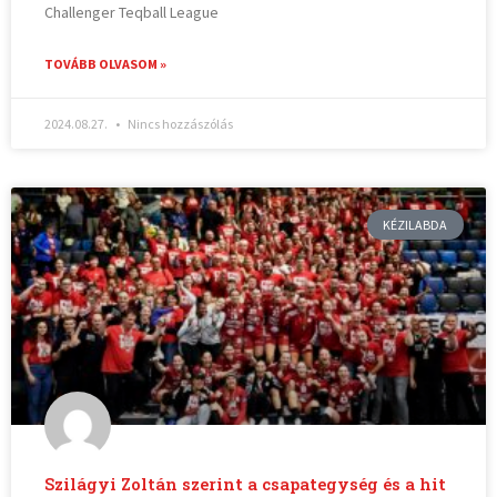
Challenger Teqball League
TOVÁBB OLVASOM »
2024.08.27.
Nincs hozzászólás
KÉZILABDA
Szilágyi Zoltán szerint a csapategység és a hit