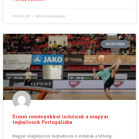
2015.02.20.
Nincs hozzászólás
SPORTHÍREK
Érmes reményekkel indulnak a magyar
teqballosok Portugáliába
Magyar világklasszis teqballosok is indulnak a hétvégi