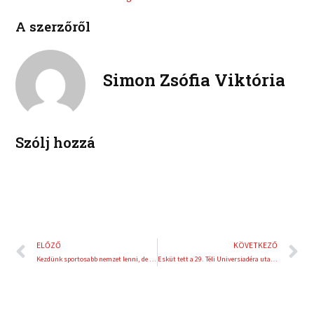
e
t
i
i
b
t
A szerzőről
n
n
o
e
k
t
o
r
e
e
k
d
r
Simon Zsófia Viktória
i
e
n
s
t
Szólj hozzá
Előző
K
ELŐZŐ
KÖVETKEZŐ
Kezdünk sportosabb nemzet lenni, de még van hová fejlődni
Esküt tett a 29. Téli Universiadéra utazó magyar csapat