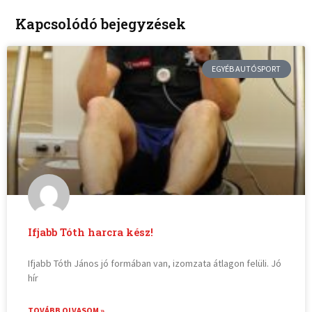
Kapcsolódó bejegyzések
EGYÉB AUTÓSPORT
Ifjabb Tóth harcra kész!
Ifjabb Tóth János jó formában van, izomzata átlagon felüli. Jó
hír
TOVÁBB OLVASOM »