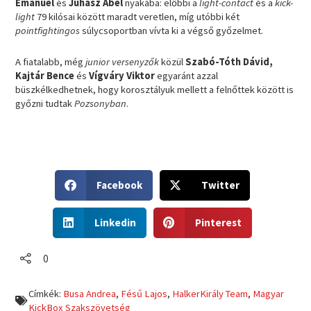
Emánuel
és
Juhász Ábel
nyakába: előbbi a
light-contact
és a
kick-
light
79 kilósai között maradt veretlen, míg utóbbi két
pointfightingos
súlycsoportban vívta ki a végső győzelmet.
A fiatalabb, még
junior versenyzők
közül
Szabó-Tóth Dávid,
Kajtár Bence
és
Vígváry Viktor
egyaránt azzal
büszkélkedhetnek, hogy korosztályuk mellett a felnőttek között is
győzni tudtak
Pozsonyban
.
S
S
Facebook
Twitter
h
h
a
a
S
S
r
r
Linkedin
Pinterest
h
h
e
e
a
a
o
o
r
r
0
n
n
e
e
f
t
o
o
a
w
Címkék:
Busa Andrea
,
Fésű Lajos
,
HalkerKirály Team
,
Magyar
n
n
c
i
KickBox Szakszövetség
l
p