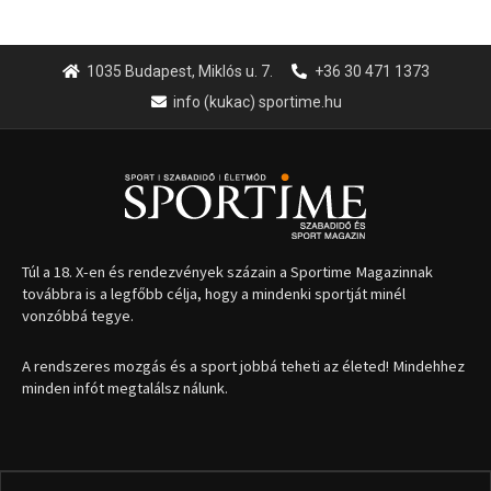
1035 Budapest, Miklós u. 7.
+36 30 471 1373
info (kukac) sportime.hu
Túl a 18. X-en és rendezvények százain a Sportime Magazinnak
továbbra is a legfőbb célja, hogy a mindenki sportját minél
vonzóbbá tegye.
A rendszeres mozgás és a sport jobbá teheti az életed! Mindehhez
minden infót megtalálsz nálunk.