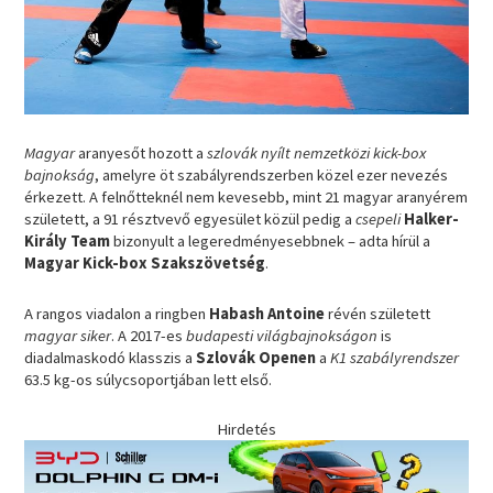
Magyar
aranyesőt hozott a
szlovák nyílt nemzetközi kick-box
bajnokság
, amelyre öt szabályrendszerben közel ezer nevezés
érkezett. A felnőtteknél nem kevesebb, mint 21 magyar aranyérem
született, a 91 résztvevő egyesület közül pedig a
csepeli
Halker-
Király Team
bizonyult a legeredményesebbnek – adta hírül a
Magyar Kick-box Szakszövetség
.
A rangos viadalon a ringben
Habash Antoine
révén született
magyar siker
. A 2017-es
budapesti világbajnokságon
is
diadalmaskodó klasszis a
Szlovák Openen
a
K1 szabályrendszer
63.5 kg-os súlycsoportjában lett első.
Hirdetés