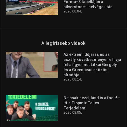
Forma–3 tabelláján a
silverstone-i hétvége után
2026.08.04.
A legfrissebb videók
Az extrém időjárás és az
aszály következményeire hívja
fel a figyelmet Litkai Gergely
és a Greenpeace közös
híradója
2025.08.14.
Ne csak nézd, lásd is a focit! –
itt a Tippmix Teljes
Terjedelem!
2025.08.05.