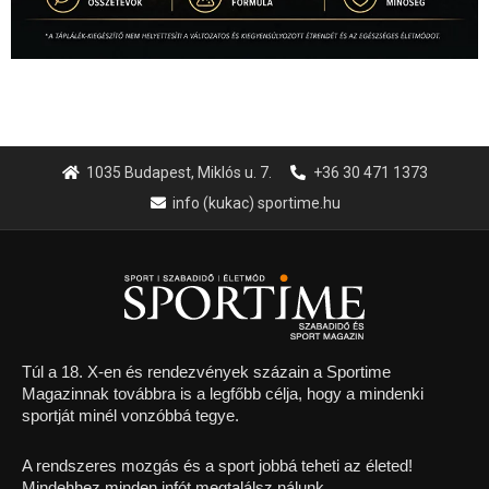
1035 Budapest, Miklós u. 7.
+36 30 471 1373
info (kukac) sportime.hu
Túl a 18. X-en és rendezvények százain a Sportime
Magazinnak továbbra is a legfőbb célja, hogy a mindenki
sportját minél vonzóbbá tegye.
A rendszeres mozgás és a sport jobbá teheti az életed!
Mindehhez minden infót megtalálsz nálunk.