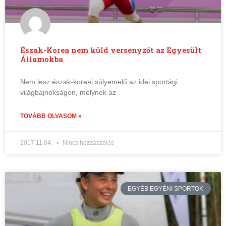
Észak-Korea nem küld versenyzőt az Egyesült
Államokba
Nem lesz észak-koreai súlyemelő az idei sportági
világbajnokságon, melynek az
TOVÁBB OLVASOM »
2017.11.04.
Nincs hozzászólás
EGYÉB EGYÉNI SPORTOK