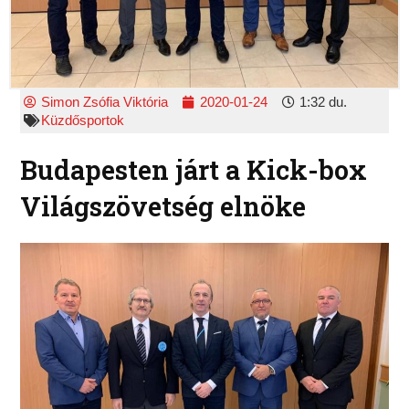
Simon Zsófia Viktória
2020-01-24
1:32 du.
Küzdősportok
Budapesten járt a Kick-box
Világszövetség elnöke