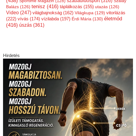
(438)
szabadidősport
(316)
Sportime Magazin
(128)
Szalay
tenisz
(416)
Balázs
(126)
táplálkozás
(155)
utazás
(126)
Video
(247)
vitorlázás
világbajnokság
(162)
Világkupa
(129)
életmód
(222)
vízilabda
(197)
vívás
(174)
Érdi Mária
(130)
(416)
úszás
(361)
Hirdetés