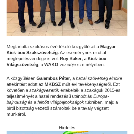
Megtartotta szokásos évértékelő közgyűlését a
Magyar
Kick-box Szakszövetség
. Az eseménynek ezúttal
meglepetésvendége is volt
Roy Baker
, a
Kick-box
Világszövetség
, a
WAKO
vezetője
személyében.
A közgyűlésen
Galambos Péter
, a
hazai szövetség elnöke
áttekintést adott az
MKBSZ
múlt évi tevékenységéről. Ezt
követően a
szakágvezetők
értékelték a szakáguk 2019-es
teljesítményét a hazai rendezésű utánpótlás
Európa-
bajnokság
és a
felnőtt világbajnokságok
tükrében, majd a
bírói bizottság vezetői számoltak be a tavaly végzett
munkáról.
Hirdetés