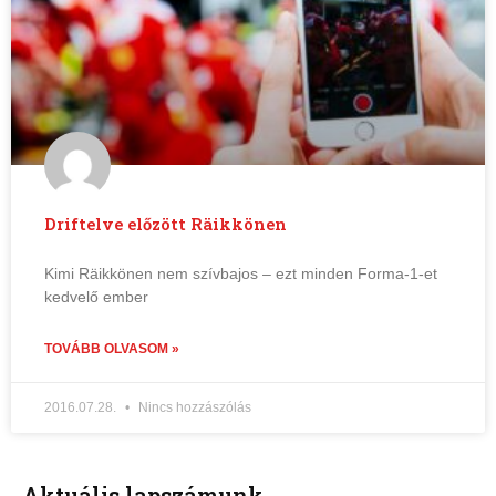
Driftelve előzött Räikkönen
Kimi Räikkönen nem szívbajos – ezt minden Forma-1-et
kedvelő ember
TOVÁBB OLVASOM »
2016.07.28.
Nincs hozzászólás
Aktuális lapszámunk