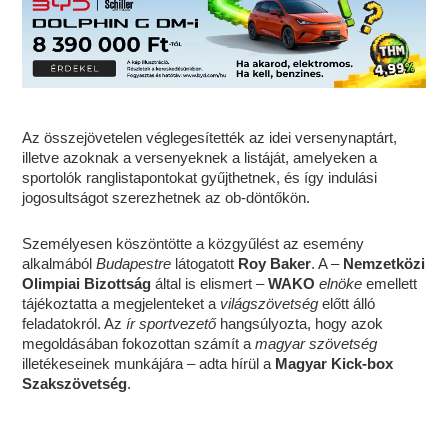
Az összejövetelen véglegesítették az idei versenynaptárt,
illetve azoknak a versenyeknek a listáját, amelyeken a
sportolók ranglistapontokat gyűjthetnek, és így indulási
jogosultságot szerezhetnek az ob-döntőkön.
Személyesen köszöntötte a közgyűlést az esemény
alkalmából
Budapestre
látogatott
Roy Baker
. A –
Nemzetközi
Olimpiai Bizottság
által is elismert –
WAKO
elnöke
emellett
tájékoztatta a megjelenteket a
világszövetség
előtt álló
feladatokról. Az
ír sportvezető
hangsúlyozta, hogy azok
megoldásában fokozottan számít a
magyar szövetség
illetékeseinek munkájára – adta hírül a
Magyar Kick-box
Szakszövetség
.