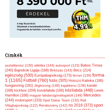
Címkék
Babos Tímea
asztalitenisz
(130)
atlétika
(144)
autosport
(123)
(240)
Bécs
(214)
Bajnokok Ligája
(168)
Birkózás
(143)
forma
egészség
(530)
Európabajnokság
(173)
ferrari
(139)
1
(1165)
Futball
(760)
futás
(305)
Hosszú Katinka
(186)
hungaroring
(181)
Jégkorong
(148)
kajakkenu
(138)
karate
kézilabda
(448)
kickbox
(204)
(168)
kosárlabda
(166)
Lewis
Mercedes
Hamilton
(168)
magyar labdarúgóválogatott
(148)
(244)
motorsport
(153)
Opel Dakar Team
(132)
Rali
rio 2016
(373)
sport
Világbajnokság
(122)
Rendezvény
(142)