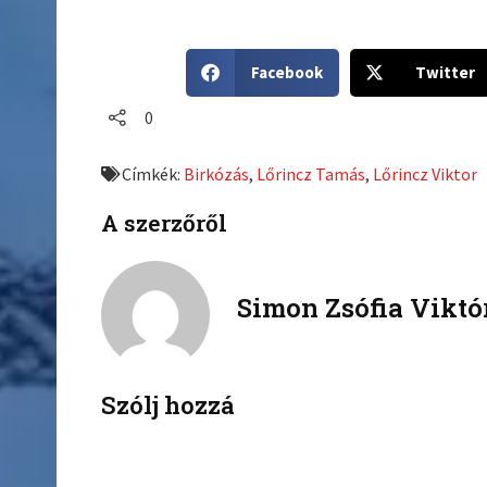
S
S
Facebook
Twitter
h
h
a
a
0
r
r
e
e
Címkék:
Birkózás
,
Lőrincz Tamás
,
Lőrincz Viktor
o
o
n
n
A szerzőről
f
t
a
w
c
i
Simon Zsófia Viktó
e
t
b
t
o
e
o
r
k
Szólj hozzá