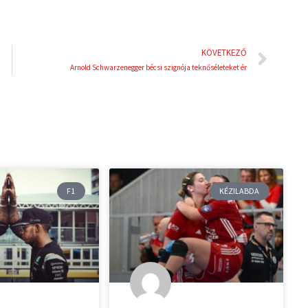
Köve
KÖVETKEZŐ
Arnold Schwarzenegger bécsi szignója teknőséleteket ér
F1
KÉZILABDA