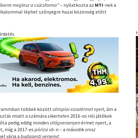
tóberre meglesz a csúcsforma”
– nyilatkozta az
MTI
-nek a
 alkalommal léphet szőnyegre hazai közönség előtt
irdetés
ogrammban többek között
olimpiai ezüstérmet nyert
, ám a
tás miatt a számára sikertelen 2016-os riói játékok
zóta pedig eddig minden
világversenyen
érmet nyert, a
tt, míg a 2017-es
párizsi vb
-n – a második
orosz
kel várja a
budapesti versenyt
.