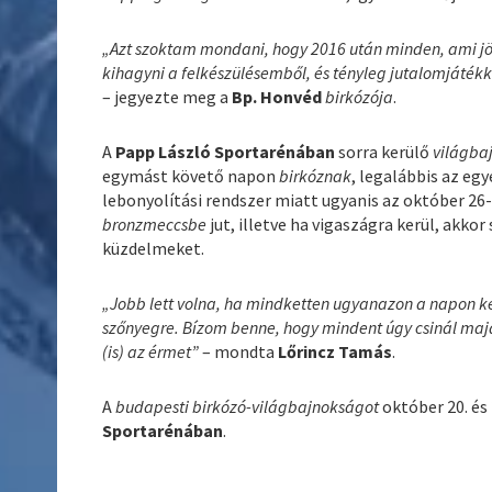
„Azt szoktam mondani, hogy 2016 után minden, ami jö
kihagyni a felkészülésemből, és tényleg jutalomjátékké
– jegyezte meg a
Bp. Honvéd
birkózója
.
A
Papp László Sportarénában
sorra kerülő
világba
egymást követő napon
birkóznak
, legalábbis az eg
lebonyolítási rendszer miatt ugyanis az október 2
bronzmeccsbe
jut, illetve ha vigaszágra kerül, akko
küzdelmeket.
„Jobb lett volna, ha mindketten ugyanazon a napon ke
szőnyegre. Bízom benne, hogy mindent úgy csinál majd
(is) az érmet”
– mondta
Lőrincz Tamás
.
A
budapesti birkózó-világbajnokságot
október 20. és
Sportarénában
.