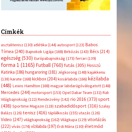
Címkék
Babos
asztalitenisz
(130)
atlétika
(144)
autosport
(123)
Tímea
(240)
Bécs
(214)
Bajnokok Ligája
(168)
Birkózás
(143)
egészség
(530)
Európabajnokság
(173)
ferrari
(139)
forma 1
(1165)
Futball
(760)
futás
(305)
Hosszú
Katinka
(186)
hungaroring
(181)
Jégkorong
(148)
kajakkenu
kézilabda
kickbox
(204)
(138)
karate
(168)
kosárlabda
(166)
(448)
Lewis Hamilton
(168)
magyar labdarúgóválogatott
(148)
Mercedes
(244)
motorsport
(153)
Opel Dakar Team
(132)
Rali
sport
rio 2016
(373)
Világbajnokság
(122)
Rendezvény
(142)
(438)
szabadidősport
(316)
Sportime Magazin
(128)
Szalay
tenisz
(416)
Balázs
(126)
táplálkozás
(155)
utazás
(126)
Video
(247)
vitorlázás
világbajnokság
(162)
Világkupa
(129)
életmód
(222)
vívás
(174)
vízilabda
(197)
Érdi Mária
(130)