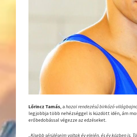
Lőrincz Tamás
, a
hazai rendezésű birkózó-világbajn
legjobbja több nehézséggel is küzdött idén, ám m
erőbedobással végezze az edzéseket.
„Kisebb sérüléseim voltak év elején, és év közben is. 