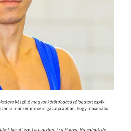
okságra
készülő
magyar kötöttfogású válogatott
egyik
ostanra már semmi sem gátolja abban, hogy maximális
Többek között ezért is hagytam ki a Magyar Nagydíjat, de