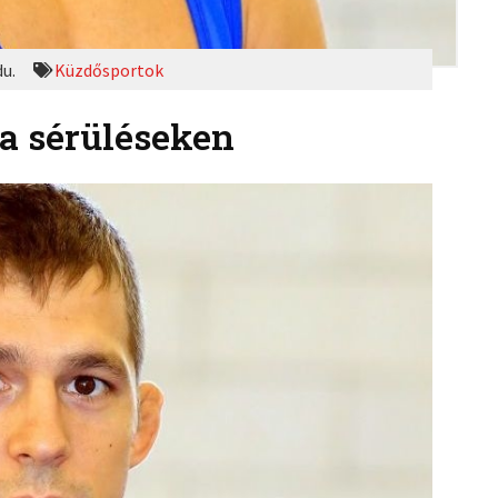
du.
Küzdősportok
 a sérüléseken