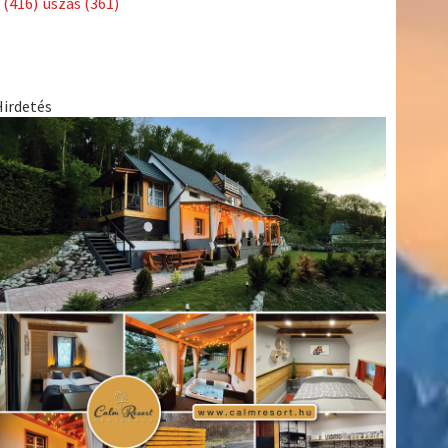
(416)
úszás
(361)
Hirdetés