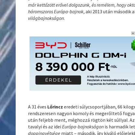
már kettőzött erővel dolgozunk, és remélem, hogy ok
háromszoros Európa-bajnok
, aki 2013 után második
világbajnokságon
.
H
A 31 éves
Lőrincz
eredeti súlycsoportjában, 66 kil
rendszeresen nagyon komoly és megerőltető fogyasz
után feljebb ment, méghozzá rögtön két súllyal. A
tavalyi és az idei
Európa-bajnokságon
is harmadik le
doppingvétsége
miatt – második, így kiváló előjelek