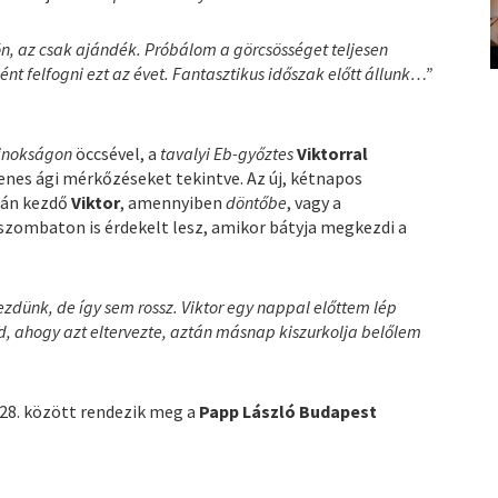
n, az csak ajándék. Próbálom a görcsösséget teljesen
nt felfogni ezt az évet. Fantasztikus időszak előtt állunk…”
jnokságon
öccsével, a
tavalyi Eb-győztes
Viktorral
yenes ági mérkőzéseket tekintve. Az új, kétnapos
6-án kezdő
Viktor
, amennyiben
döntőbe
, vagy a
r szombaton is érdekelt lesz, amikor bátyja megkezdi a
zdünk, de így sem rossz. Viktor egy nappal előttem lép
, ahogy azt eltervezte, aztán másnap kiszurkolja belőlem
 28. között rendezik meg a
Papp László Budapest