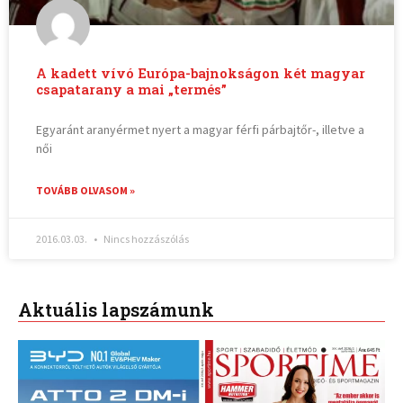
A kadett vívó Európa-bajnokságon két magyar
csapatarany a mai „termés”
Egyaránt aranyérmet nyert a magyar férfi párbajtőr-, illetve a
női
TOVÁBB OLVASOM »
2016.03.03.
Nincs hozzászólás
Aktuális lapszámunk