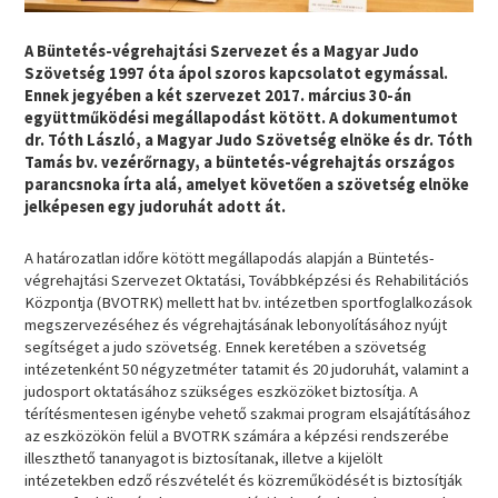
A Büntetés-végrehajtási Szervezet és a Magyar Judo
Szövetség 1997 óta ápol szoros kapcsolatot egymással.
Ennek jegyében a két szervezet 2017. március 30-án
együttműködési megállapodást kötött. A dokumentumot
dr. Tóth László, a Magyar Judo Szövetség elnöke és dr. Tóth
Tamás bv. vezérőrnagy, a büntetés-végrehajtás országos
parancsnoka írta alá, amelyet követően a szövetség elnöke
jelképesen egy judoruhát adott át.
A határozatlan időre kötött megállapodás alapján a Büntetés-
végrehajtási Szervezet Oktatási, Továbbképzési és Rehabilitációs
Központja (BVOTRK) mellett hat bv. intézetben sportfoglalkozások
megszervezéséhez és végrehajtásának lebonyolításához nyújt
segítséget a judo szövetség. Ennek keretében a szövetség
intézetenként 50 négyzetméter tatamit és 20 judoruhát, valamint a
judosport oktatásához szükséges eszközöket biztosítja. A
térítésmentesen igénybe vehető szakmai program elsajátításához
az eszközökön felül a BVOTRK számára a képzési rendszerébe
illeszthető tananyagot is biztosítanak, illetve a kijelölt
intézetekben edző részvételét és közreműködését is biztosítják