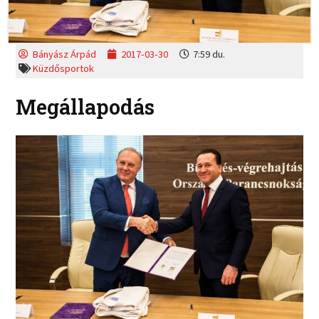
Bányász Árpád
2017-03-30
7:59 du.
Küzdősportok
Megállapodás