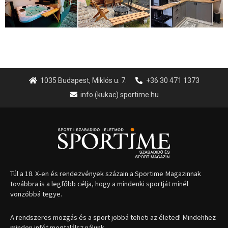
1035 Budapest, Miklós u. 7.
+36 30 471 1373
info (kukac) sportime.hu
Túl a 18. X-en és rendezvények százain a Sportime Magazinnak
továbbra is a legfőbb célja, hogy a mindenki sportját minél
vonzóbbá tegye.
A rendszeres mozgás és a sport jobbá teheti az életed! Mindehhez
minden infót megtalálsz nálunk.