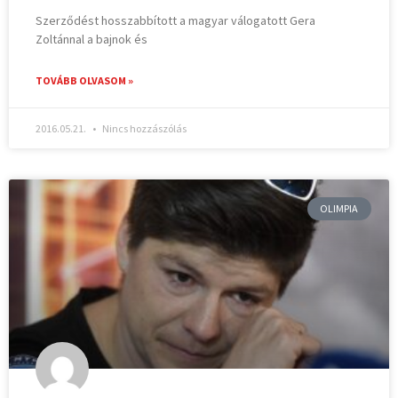
Szerződést hosszabbított a magyar válogatott Gera
Zoltánnal a bajnok és
TOVÁBB OLVASOM »
2016.05.21.
Nincs hozzászólás
OLIMPIA