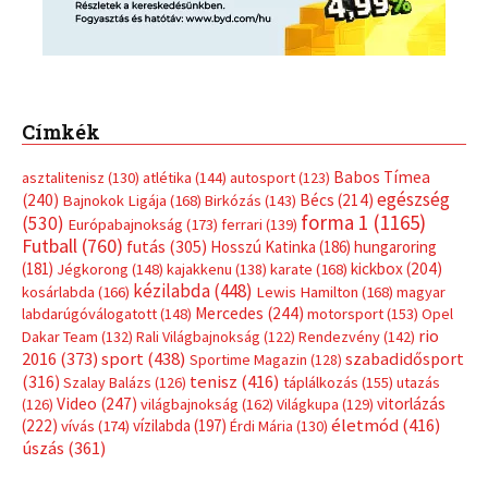
Címkék
Babos Tímea
asztalitenisz
(130)
atlétika
(144)
autosport
(123)
egészség
(240)
Bécs
(214)
Bajnokok Ligája
(168)
Birkózás
(143)
forma 1
(1165)
(530)
Európabajnokság
(173)
ferrari
(139)
Futball
(760)
futás
(305)
Hosszú Katinka
(186)
hungaroring
(181)
kickbox
(204)
Jégkorong
(148)
kajakkenu
(138)
karate
(168)
kézilabda
(448)
kosárlabda
(166)
Lewis Hamilton
(168)
magyar
Mercedes
(244)
labdarúgóválogatott
(148)
motorsport
(153)
Opel
rio
Dakar Team
(132)
Rali Világbajnokság
(122)
Rendezvény
(142)
sport
(438)
2016
(373)
szabadidősport
Sportime Magazin
(128)
(316)
tenisz
(416)
Szalay Balázs
(126)
táplálkozás
(155)
utazás
Video
(247)
vitorlázás
(126)
világbajnokság
(162)
Világkupa
(129)
életmód
(416)
(222)
vívás
(174)
vízilabda
(197)
Érdi Mária
(130)
úszás
(361)