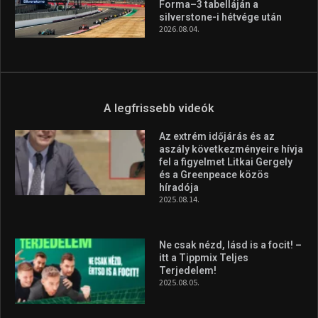
Forma–3 tabelláján a
silverstone-i hétvége után
2026.08.04.
A legfrissebb videók
Az extrém időjárás és az
aszály következményeire hívja
fel a figyelmet Litkai Gergely
és a Greenpeace közös
híradója
2025.08.14.
Ne csak nézd, lásd is a focit! –
itt a Tippmix Teljes
Terjedelem!
2025.08.05.