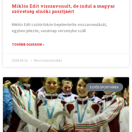
Miklós Edit visszavonult, de indul a magyar
szövetség elnöki posztjáért
Miklós Edit csütörtökön bejelentette visszavonulását,
egyben jelezte, vasárnap versenybe száll
TOVÁBB OLVASOM »
2018.04.13.
Nincs hozzászólás
EGYÉB SPORTHÍREK