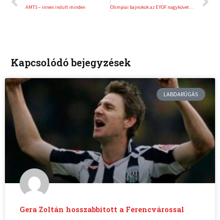
AMTS – innen indult minden
Olimpiai bajnokok az EYOF nagykövetei között
Kapcsolódó bejegyzések
LABDARÚGÁS
Gera Zoltán hosszabbított a Ferencvárossal