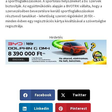
a sportfoglalkozásokon. A sportolási helyszíneket a bv. szervek
biztosítják. Az együttműködés alapján a BVOTRK vállalta, hogy a
szervezésében bevezetésre kerülő sportfoglalkozásokon
résztvevő tanulókat – lehetőség szerint régiónként 20 főt –
minden évben egy regisztrációs kártya kiváltásával a szövetségbe
regisztrálja.
Hirdetés
S
S
Facebook
Twitter
h
h
a
a
S
S
r
r
Linkedin
Pinterest
h
h
e
e