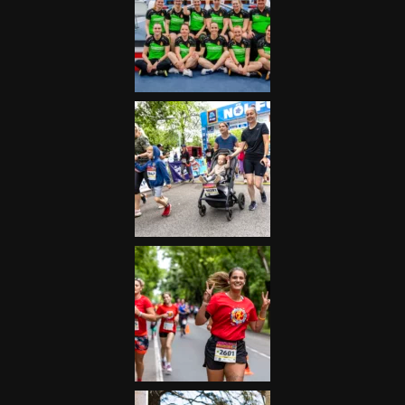
Futás
Kerékpár