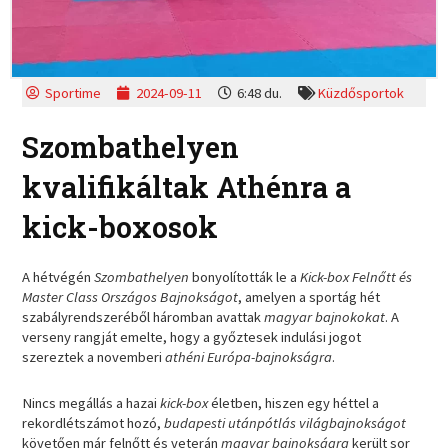
Sportime
2024-09-11
6:48 du.
Küzdősportok
Szombathelyen
kvalifikáltak Athénra a
kick-boxosok
A hétvégén
Szombathelyen
bonyolították le a
Kick-box Felnőtt és
Master Class Országos Bajnokságot
, amelyen a sportág hét
szabályrendszeréből háromban avattak
magyar
bajnokokat
. A
verseny rangját emelte, hogy a győztesek indulási jogot
szereztek a novemberi
athéni Európa-bajnokságra
.
Nincs megállás a hazai
kick-box
életben, hiszen egy héttel a
rekordlétszámot hozó,
budapesti utánpótlás világbajnokságot
követően már felnőtt és veterán
magyar bajnokságra
került sor