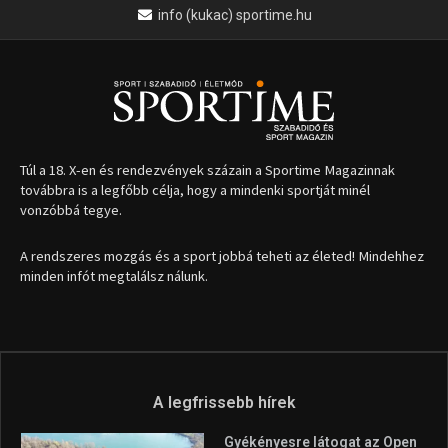
minden infót megtalálsz nálunk.
A legfrissebb hírek
Gyékényesre látogat az Open
Water Tournament mezőnye
2026.08.10.
Újra Budapesten a világ egyik
legnagyobb pankráció show-
ja
2026.08.10.
Itthon vívja harmadik profi
ökölvívó meccsét Veres