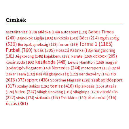
sport
(438)
2016
(373)
szabadidősport
Sportime Magazin
(128)
(317)
tenisz
(416)
Szalay Balázs
(126)
táplálkozás
(155)
utazás
Video
(247)
vitorlázás
(126)
világbajnokság
(162)
Világkupa
(129)
életmód
(416)
(222)
vívás
(174)
vízilabda
(197)
Érdi Mária
(130)
úszás
(361)
Hirdetés