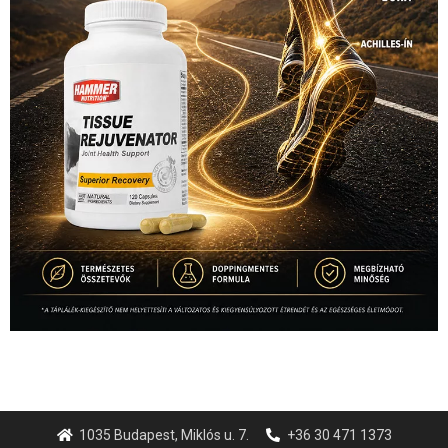
1035 Budapest, Miklós u. 7.
+36 30 471 1373
info (kukac) sportime.hu
Túl a 18. X-en és rendezvények százain a Sportime Magazinnak
továbbra is a legfőbb célja, hogy a mindenki sportját minél
vonzóbbá tegye.
A rendszeres mozgás és a sport jobbá teheti az életed! Mindehhez