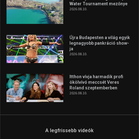
Roland szeptemberben
2026.08.10.
A legfrissebb videók
Az extrém időjárás és az
aszály következményeire hívja
fel a figyelmet Litkai Gergely
és a Greenpeace közös
híradója
2025.08.14.
Ne csak nézd, lásd is a focit! –
itt a Tippmix Teljes
Terjedelem!
2025.08.05.