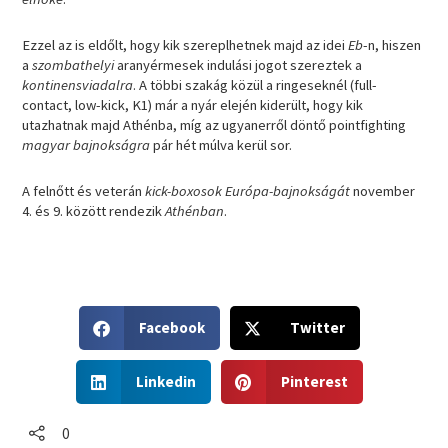
Ezzel az is eldőlt, hogy kik szereplhetnek majd az idei
Eb
-n, hiszen
a
szombathelyi
aranyérmesek indulási jogot szereztek a
kontinensviadalra
. A többi szakág közül a ringeseknél (full-
contact, low-kick, K1) már a nyár elején kiderült, hogy kik
utazhatnak majd Athénba, míg az ugyanerről döntő pointfighting
magyar bajnokságra
pár hét múlva kerül sor.
A felnőtt és veterán
kick-boxosok Európa-bajnokságát
november
4. és 9. között rendezik
Athénban
.
S
S
Facebook
Twitter
h
h
a
a
S
S
r
r
Linkedin
Pinterest
h
h
e
e
a
a
o
o
r
r
0
n
n