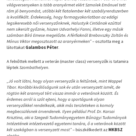
világversenyeken is több aranyérmet elért Szmolek Emánuel tett
rám jó benyomást, utóbbi két fiatalember két szabályrendszerben
is kvalifikált. Érdekesség, hogy formagyakorlatban az eddigi
legsikeresebb női versenyzőnknek, Halustyik Cintiának ezúttal
nem sikerült győznie, hiszen Udvarhelyi Fanni, illetve egy másik
számban Bíró Emese megelőzte. A férfiaknál Brebovszky Zoltán és
Mónus Viktor megosztozott az aranyérmeken”
– osztotta meg a
látottakat
Galambos Péter
.
A felnőttek mellett a veterán (master class) versenyzők is tatamira
léptek
Szombathelyen
.
„Jó volt látni, hogy olyan versenyzők is feltűntek, mint Wappel
Tibor. Korábbi kiválóságunk sok év után versenyzett ismét, de
rögtön két arannyal tért vissza immár a veteránok között. És
érdemes arról is szót ejteni, hogy a sportágunk olyan
versenyzőkkel rendelkezik, akik más területeken is komoly
megbecsülésnek örvendenek. Ilyen például Prof. Dr. Karsai
Krisztina, aki a Szegedi Tudományegyetem Bűnügyi Tudományok
Intézetének intézetvezető egyetemi tanára, ő a veteránok között
két szakágban is versenyzett most”
– büszkélkedett az
MKBSZ
elnöke
.