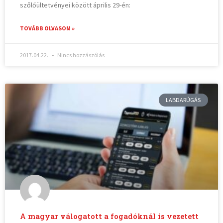
szőlőültetvényei között április 29-én:
TOVÁBB OLVASOM »
2017.04.22.
Nincs hozzászólás
LABDARÚGÁS
A magyar válogatott a fogadóknál is vezetett