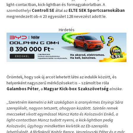
light-contactban, kick-lightban és formagyakorlatban. A
szombathelyi
Controll SE
által az
ELTE SEK Sportcsarnokában
megrendezett ob-n 23 egyesület 128 nevezést adott le.
Hirdetés
Örömteli, hogy sok új arcot lehetett látni az indulók között, és
helyenként nagyszerű mérkőzéseket is – számolt be róla
Galambos Péter
, a
Magyar Kick-box Szakszövetség
elnöke
.
„Szeretném kiemelni a két szakágban is aranyérmes Enyingi Sára
szereplését, nagyon tetszett, ahogyan küzdött. Szintén remek
meccseket vívott egymással Müncz Kata és Kolozsvári Enikő, a
light-contactban Müncz tudott nyerni, a kick-lightban pedig
Kolozsvári, úgyhogy mindketten kivívták az Eb-szereplés
lehetőségét. A férfiaknál Kajtár Bence, Veszelovszki Péter és a már