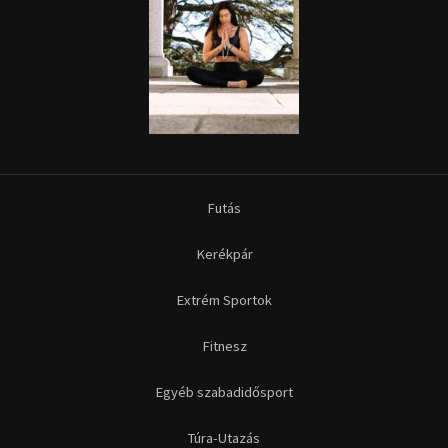
Extrém Sportok
Fitnesz
Egyéb szabadidősport
Túra-Utazás
Lovassport
Közösségi sport
Copyright © 2015-2026 Sportime Magazin Hírportál Minden jog
fenntartva.