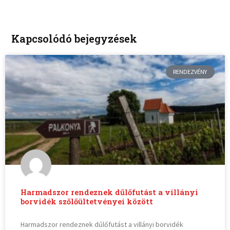
Kapcsolódó bejegyzések
RENDEZVÉNY
Harmadszor rendeznek dűlőfutást a villányi
borvidék szőlőültetvényei között
Harmadszor rendeznek dűlőfutást a villányi borvidék