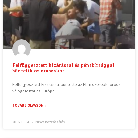
Felfüggesztett kizárással és pénzbírsággal
büntetik az oroszokat
Felfüggesztett kizárással büntette az Eb-n szereplő orosz
válogatottat az Európai
TOVÁBB OLVASOM »
2016.06.14.
Nincs hozzászólás