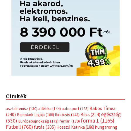
Címkék
Babos Tímea
asztalitenisz
(130)
atlétika
(144)
autosport
(123)
egészség
(240)
Bécs
(214)
Bajnokok Ligája
(168)
Birkózás
(143)
forma 1
(1165)
(530)
Európabajnokság
(173)
ferrari
(139)
Futball
(760)
futás
(305)
Hosszú Katinka
(186)
hungaroring