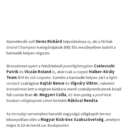
Kiemelkedő volt
Veres Richárd
teljesítménye is, aki a férfiak
Grand Champion
kategóriájának 89(!) fős mezőnyében tudott a
harmadik helyen végezni.
Bronzérmet nyert a felnőtteknél
pointfightingban
Cselovszki
Patrik
és
Viczán Roland
is, akárcsak a
csepeli
Halker-Király
Team
férfi
és
női csapata
. Szintén a harmadik helyen zárt a
light-
contact
szakágban
Kajtár Bence
és
Vígváry Viktor
, valamint
bronzérmes
lett a ringben kiütésre menő szabályrendszerek közül
full-contactban
dr. Megyeri Csilla
,
K1
-ben pedig a
profi kick-
boxban világbajnoki címet
birtokló
Rákóczi Renáta
.
Az
írországi
versenyhez hasonló nagyságú világkupát tervez
lebonyolítani idén a
Magyar Kick-box Szakszövetség
, amelyre
május 8-10-én kerül sor
Budapesten
.