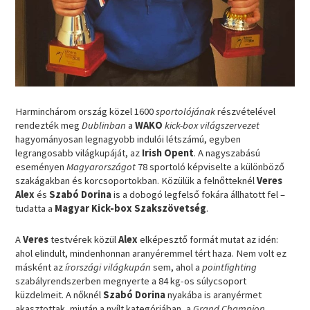
Harminchárom ország közel 1600
sportolójának
részvételével
rendezték meg
Dublinban
a
WAKO
kick-box világszervezet
hagyományosan legnagyobb indulói létszámú, egyben
legrangosabb világkupáját, az
Irish Opent
. A nagyszabású
eseményen
Magyarországot
78 sportoló képviselte a különböző
szakágakban és korcsoportokban. Közülük a felnőtteknél
Veres
Alex
és
Szabó Dorina
is a dobogó legfelső fokára állhatott fel –
tudatta a
Magyar Kick-box Szakszövetség
.
A
Veres
testvérek közül
Alex
elképesztő formát mutat az idén:
ahol elindult, mindenhonnan aranyéremmel tért haza. Nem volt ez
másként az
írországi világkupán
sem, ahol a
pointfighting
szabályrendszerben megnyerte a 84 kg-os súlycsoport
küzdelmeit. A nőknél
Szabó Dorina
nyakába is aranyérmet
akasztottak, miután a nyílt kategóriában, a
Grand Champion