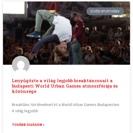
EGYÉB SPORTHÍREK
Lenyűgözte a világ legjobb breaktáncosait a
budapesti World Urban Games atmoszférája és
közönsége
Breaktánc-történelmet írt a World Urban Games Budapesten.
A világ legjobb
TOVÁBB OLVASOM »