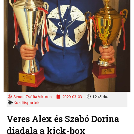
Simon Zsófia Viktória
2020-03-03
12:45 du.
Küzdősportok
Veres Alex és Szabó Dorina
diadala a kick-box