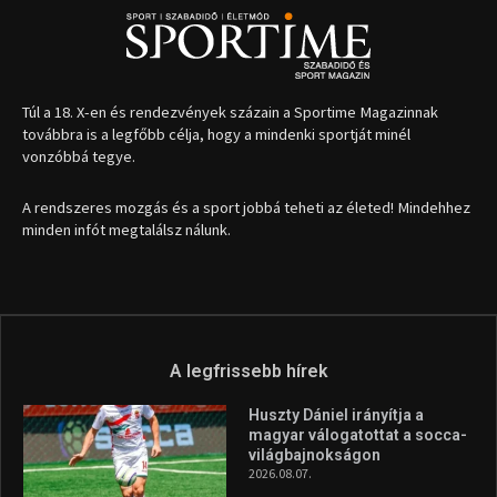
Túl a 18. X-en és rendezvények százain a Sportime Magazinnak
továbbra is a legfőbb célja, hogy a mindenki sportját minél
vonzóbbá tegye.
A rendszeres mozgás és a sport jobbá teheti az életed! Mindehhez
minden infót megtalálsz nálunk.
A legfrissebb hírek
Huszty Dániel irányítja a
magyar válogatottat a socca-
világbajnokságon
2026.08.07.