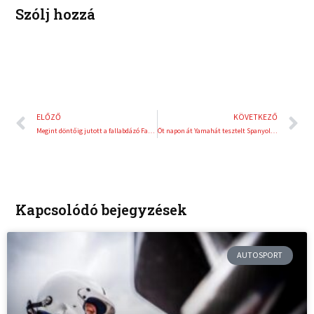
Szólj hozzá
Előző
K
ELŐZŐ
KÖVETKEZŐ
Megint döntőig jutott a fallabdázó Farkas Balázs
Öt napon át Yamahát tesztelt Spanyolországban Kovács Bálint
Kapcsolódó bejegyzések
AUTOSPORT