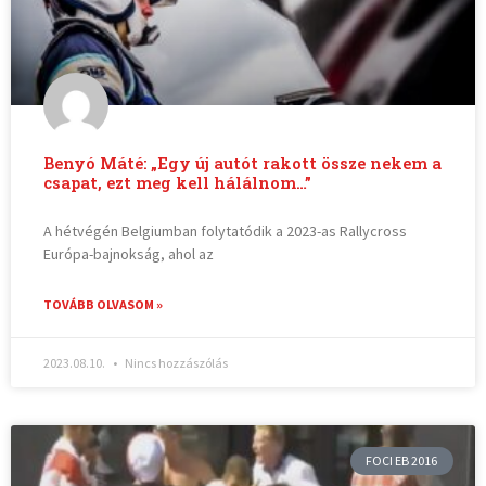
Benyó Máté: „Egy új autót rakott össze nekem a
csapat, ezt meg kell hálálnom…”
A hétvégén Belgiumban folytatódik a 2023-as Rallycross
Európa-bajnokság, ahol az
TOVÁBB OLVASOM »
2023.08.10.
Nincs hozzászólás
FOCI EB 2016