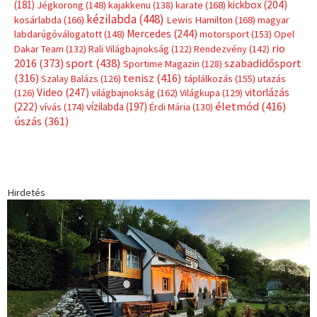
(181)
kickbox
(204)
Jégkorong
(148)
kajakkenu
(138)
karate
(168)
kézilabda
(448)
kosárlabda
(166)
Lewis Hamilton
(168)
magyar
Mercedes
(244)
labdarúgóválogatott
(148)
motorsport
(153)
Opel
rio
Dakar Team
(132)
Rali Világbajnokság
(122)
Rendezvény
(142)
sport
(438)
2016
(373)
szabadidősport
Sportime Magazin
(128)
(316)
tenisz
(416)
Szalay Balázs
(126)
táplálkozás
(155)
utazás
Video
(247)
vitorlázás
(126)
világbajnokság
(162)
Világkupa
(129)
életmód
(416)
(222)
vívás
(174)
vízilabda
(197)
Érdi Mária
(130)
úszás
(361)
Hirdetés