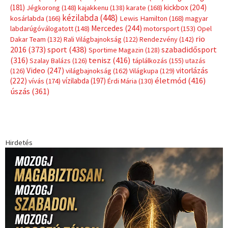
(181)
kickbox
(204)
Jégkorong
(148)
kajakkenu
(138)
karate
(168)
kézilabda
(448)
kosárlabda
(166)
Lewis Hamilton
(168)
magyar
Mercedes
(244)
labdarúgóválogatott
(148)
motorsport
(153)
Opel
rio
Dakar Team
(132)
Rali Világbajnokság
(122)
Rendezvény
(142)
sport
(438)
2016
(373)
szabadidősport
Sportime Magazin
(128)
(316)
tenisz
(416)
Szalay Balázs
(126)
táplálkozás
(155)
utazás
Video
(247)
vitorlázás
(126)
világbajnokság
(162)
Világkupa
(129)
életmód
(416)
(222)
vívás
(174)
vízilabda
(197)
Érdi Mária
(130)
úszás
(361)
Hirdetés