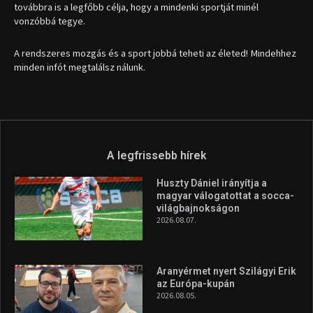
továbbra is a legfőbb célja, hogy a mindenki sportját minél
vonzóbbá tegye.
A rendszeres mozgás és a sport jobbá teheti az életed! Mindehhez
minden infót megtalálsz nálunk.
A legfrissebb hírek
Huszty Dániel irányítja a
magyar válogatottat a socca-
világbajnokságon
2026.08.07.
Aranyérmet nyert Szilágyi Erik
az Európa-kupán
2026.08.05.