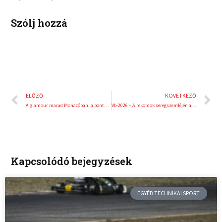
n
s
t
Szólj hozzá
Előző
K
ELŐZŐ
KÖVETKEZŐ
A glamour marad Monacóban, a pontokért Barcelonában harcolnak tovább
Vb-2026 – A rekordok seregszemléjén a spanyolok és a franciák a favoritok
Kapcsolódó bejegyzések
EGYÉB TECHNIKAI SPORT