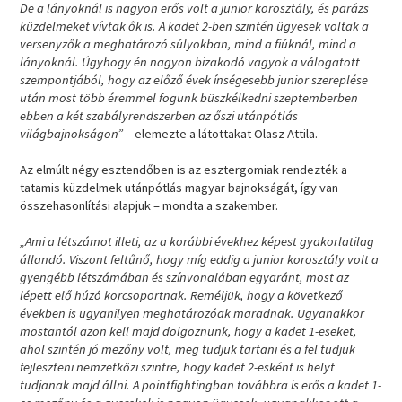
De a lányoknál is nagyon erős volt a junior korosztály, és parázs
küzdelmeket vívtak ők is. A kadet 2-ben szintén ügyesek voltak a
versenyzők a meghatározó súlyokban, mind a fiúknál, mind a
lányoknál. Úgyhogy én nagyon bizakodó vagyok a válogatott
szempontjából, hogy az előző évek ínségesebb junior szereplése
után most több éremmel fogunk büszkélkedni szeptemberben
ebben a két szabályrendszerben az őszi utánpótlás
világbajnokságon”
– elemezte a látottakat Olasz Attila.
Az elmúlt négy esztendőben is az esztergomiak rendezték a
tatamis küzdelmek utánpótlás magyar bajnokságát, így van
összehasonlítási alapjuk – mondta a szakember.
„Ami a létszámot illeti, az a korábbi évekhez képest gyakorlatilag
állandó. Viszont feltűnő, hogy míg eddig a junior korosztály volt a
gyengébb létszámában és színvonalában egyaránt, most az
lépett elő húzó korcsoportnak. Reméljük, hogy a következő
években is ugyanilyen meghatározóak maradnak. Ugyanakkor
mostantól azon kell majd dolgoznunk, hogy a kadet 1-eseket,
ahol szintén jó mezőny volt, meg tudjuk tartani és a fel tudjuk
fejleszteni nemzetközi szintre, hogy kadet 2-esként is helyt
tudjanak majd állni. A pointfightingban továbbra is erős a kadet 1-