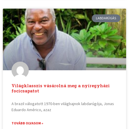
LABDARÚGÁS
Világklasszis vásárolná meg a nyíregyházi
focicsapatot
A brazil válogatott 1970-ben világbajnok labdarúgója, Jonas
Eduardo Américo, azaz
TOVÁBB OLVASOM »