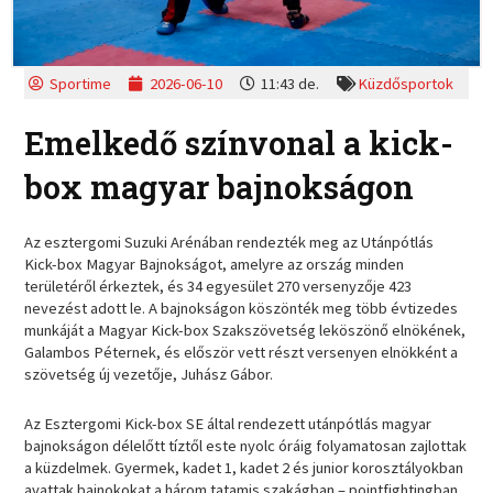
Sportime
2026-06-10
11:43 de.
Küzdősportok
Emelkedő színvonal a kick-
box magyar bajnokságon
Az esztergomi Suzuki Arénában rendezték meg az Utánpótlás
Kick-box Magyar Bajnokságot, amelyre az ország minden
területéről érkeztek, és 34 egyesület 270 versenyzője 423
nevezést adott le. A bajnokságon köszönték meg több évtizedes
munkáját a Magyar Kick-box Szakszövetség leköszönő elnökének,
Galambos Péternek, és először vett részt versenyen elnökként a
szövetség új vezetője, Juhász Gábor.
Az Esztergomi Kick-box SE által rendezett utánpótlás magyar
bajnokságon délelőtt tíztől este nyolc óráig folyamatosan zajlottak
a küzdelmek. Gyermek, kadet 1, kadet 2 és junior korosztályokban
avattak bajnokokat a három tatamis szakágban – pointfightingban,