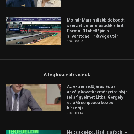
Molnár Martin újabb dobogót
szerzett, már második a brit
Forma–3 tabelláján a
silverstone-i hétvége után
2026.08.04.
A legfrissebb videók
Az extrém időjárás és az
aszály következményeire hívja
fel a figyelmet Litkai Gergely
és a Greenpeace közös
híradója
2025.08.14.
Ne csak nézd, lásd is a focit! –