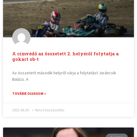
A címvédő az összetett 2. helyéről folytatja a
gokart ob-t
Az összetett második helyről várja a folytatást Juráncsik
Balázs. A
TOVÁBB OLVASOM »
2022.06.20.
Nincs hozzászólás