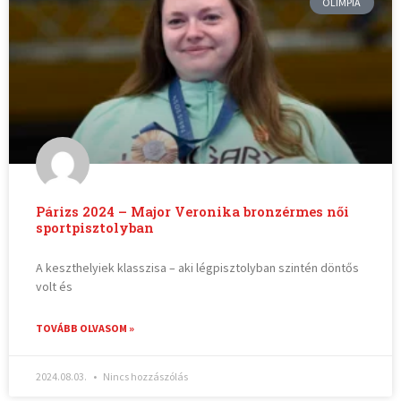
OLIMPIA
Párizs 2024 – Major Veronika bronzérmes női
sportpisztolyban
A keszthelyiek klasszisa – aki légpisztolyban szintén döntős
volt és
TOVÁBB OLVASOM »
2024.08.03.
Nincs hozzászólás