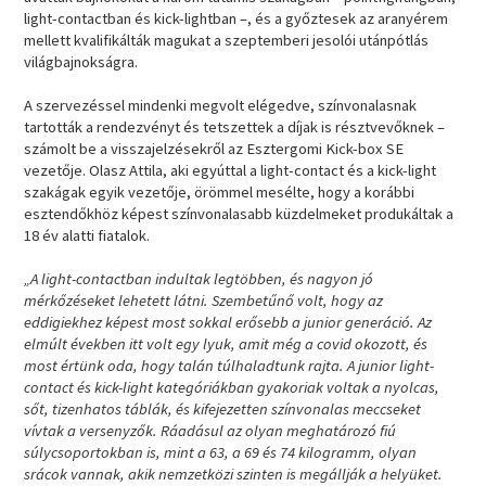
light-contactban és kick-lightban –, és a győztesek az aranyérem
mellett kvalifikálták magukat a szeptemberi jesolói utánpótlás
világbajnokságra.
A szervezéssel mindenki megvolt elégedve, színvonalasnak
tartották a rendezvényt és tetszettek a díjak is résztvevőknek –
számolt be a visszajelzésekről az Esztergomi Kick-box SE
vezetője. Olasz Attila, aki egyúttal a light-contact és a kick-light
szakágak egyik vezetője, örömmel mesélte, hogy a korábbi
esztendőkhöz képest színvonalasabb küzdelmeket produkáltak a
18 év alatti fiatalok.
„A light-contactban indultak legtöbben, és nagyon jó
mérkőzéseket lehetett látni. Szembetűnő volt, hogy az
eddigiekhez képest most sokkal erősebb a junior generáció. Az
elmúlt években itt volt egy lyuk, amit még a covid okozott, és
most értünk oda, hogy talán túlhaladtunk rajta. A junior light-
contact és kick-light kategóriákban gyakoriak voltak a nyolcas,
sőt, tizenhatos táblák, és kifejezetten színvonalas meccseket
vívtak a versenyzők. Ráadásul az olyan meghatározó fiú
súlycsoportokban is, mint a 63, a 69 és 74 kilogramm, olyan
srácok vannak, akik nemzetközi szinten is megállják a helyüket.