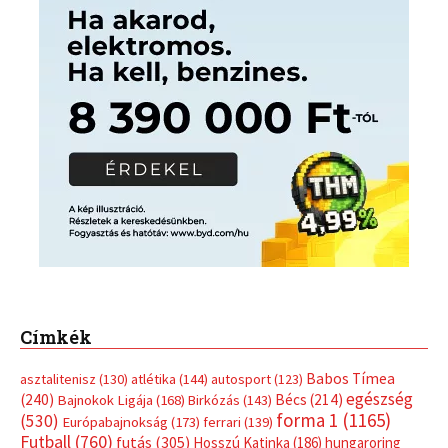
Címkék
Babos Tímea
asztalitenisz
(130)
atlétika
(144)
autosport
(123)
egészség
(240)
Bécs
(214)
Bajnokok Ligája
(168)
Birkózás
(143)
forma 1
(1165)
(530)
Európabajnokság
(173)
ferrari
(139)
Futball
(760)
futás
(305)
Hosszú Katinka
(186)
hungaroring