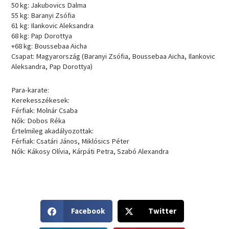
50 kg: Jakubovics Dalma
55 kg: Baranyi Zsófia
61 kg: Ilankovic Aleksandra
68 kg: Pap Dorottya
+68 kg: Boussebaa Aicha
Csapat: Magyarország (Baranyi Zsófia, Boussebaa Aicha, Ilankovic
Aleksandra, Pap Dorottya)
Para-karate:
Kerekesszékesek:
Férfiak: Molnár Csaba
Nők: Dobos Réka
Értelmileg akadályozottak:
Férfiak: Csatári János, Miklósics Péter
Nők: Kákosy Olívia, Kárpáti Petra, Szabó Alexandra
S
S
Facebook
Twitter
h
h
a
a