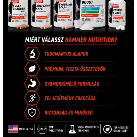
1035 Budapest, Miklós u. 7.
+36 30 471 1373
info (kukac) sportime.hu