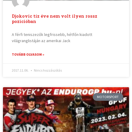
Djokovic tíz éve nem volt ilyen rossz
pozícióban
A férfi teniszezők legfrissebb, hétfőn kiadott
világranglistáján az amerikai Jack
TOVÁBB OLVASOM »
2017.11.06.
Nincs hozzászólás
MOTORSPORT