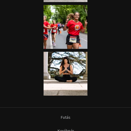
Futás
Kerékpár
Extrém Sportok
Fitnesz
Egyéb szabadidősport
Túra-Utazás
Lovassport