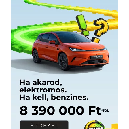
Címkék
Babos Tímea
asztalitenisz
(130)
atlétika
(144)
autosport
(123)
egészség
(240)
Bécs
(214)
Bajnokok Ligája
(168)
Birkózás
(143)
forma 1
(1165)
(530)
Európabajnokság
(173)
ferrari
(139)
Futball
(760)
futás
(305)
Hosszú Katinka
(186)
hungaroring