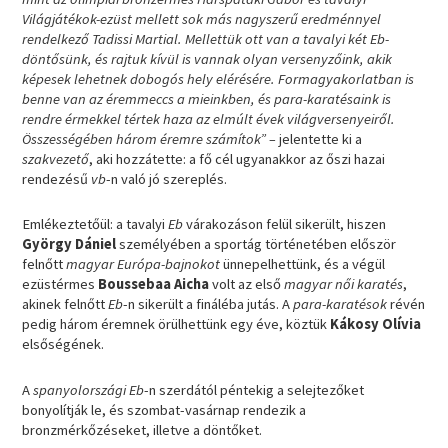
Világjátékok-ezüst mellett sok más nagyszerű eredménnyel
rendelkező Tadissi Martial. Mellettük ott van a tavalyi két Eb-
döntősünk, és rajtuk kívül is vannak olyan versenyzőink, akik
képesek lehetnek dobogós hely elérésére. Formagyakorlatban is
benne van az éremmeccs a mieinkben, és para-karatésaink is
rendre érmekkel tértek haza az elmúlt évek világversenyeiről.
Összességében három éremre számítok” –
jelentette ki a
szakvezető
, aki hozzátette: a fő cél ugyanakkor az őszi hazai
rendezésű
vb
-n való jó szereplés.
Emlékeztetőül: a tavalyi
Eb
várakozáson felül sikerült, hiszen
György Dániel
személyében a sportág történetében először
felnőtt
magyar Európa-bajnokot
ünnepelhettünk, és a végül
ezüstérmes
Boussebaa Aicha
volt az első
magyar női karatés
,
akinek felnőtt
Eb
-n sikerült a fináléba jutás. A
para-karatésok
révén
pedig három éremnek örülhettünk egy éve, köztük
Kákosy Olívia
elsőségének.
A
spanyolországi Eb
-n szerdától péntekig a selejtezőket
bonyolítják le, és szombat-vasárnap rendezik a
bronzmérkőzéseket, illetve a döntőket.