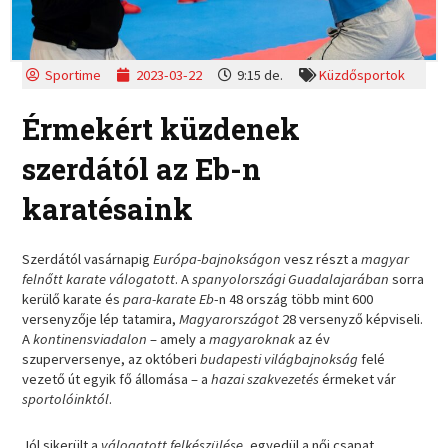
Sportime
2023-03-22
9:15 de.
Küzdősportok
Érmekért küzdenek
szerdától az Eb-n
karatésaink
Szerdától vasárnapig
Európa-bajnokságon
vesz részt a
magyar
felnőtt karate válogatott
. A
spanyolországi Guadalajarában
sorra
kerülő karate és
para-karate Eb
-n 48 ország több mint 600
versenyzője lép tatamira,
Magyarországot
28 versenyző képviseli.
A
kontinensviadalon
– amely a
magyaroknak
az év
szuperversenye, az októberi
budapesti világbajnokság
felé
vezető út egyik fő állomása – a
hazai szakvezetés
érmeket vár
sportolóinktól
.
Jól sikerült a
válogatott felkészülése
, egyedül a női csapat