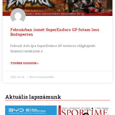
Februárban ismét SuperEnduro GP futam lesz
Budapesten
Február 4-én újra SuperEnduro GP motoros világbajnoki
futamot rendeznek a
TOVÁBB OLVASOM »
2022.10.14.
Nincs hozzászólás
Aktuális lapszámunk