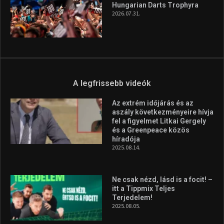
híradója
2025.08.14.
Ne csak nézd, lásd is a focit! –
itt a Tippmix Teljes
Terjedelem!
2025.08.05.
„A Forma-1-es Magyar
Nagydíj az egész nemzetnek
fontos”
2025.06.19.
Galéria