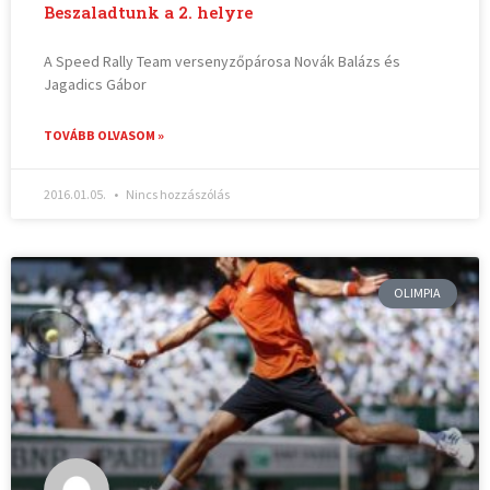
Beszaladtunk a 2. helyre
A Speed Rally Team versenyzőpárosa Novák Balázs és
Jagadics Gábor
TOVÁBB OLVASOM »
2016.01.05.
Nincs hozzászólás
OLIMPIA