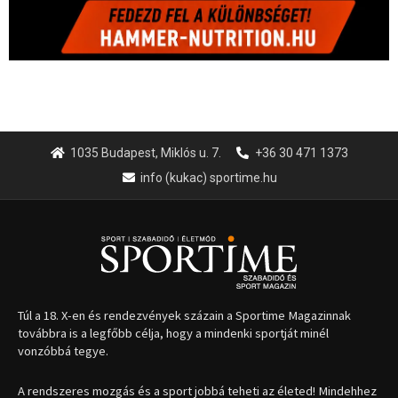
Túl a 18. X-en és rendezvények százain a Sportime Magazinnak
továbbra is a legfőbb célja, hogy a mindenki sportját minél
vonzóbbá tegye.
A rendszeres mozgás és a sport jobbá teheti az életed! Mindehhez
minden infót megtalálsz nálunk.
A legfrissebb hírek
Aranyérmet nyert Szilágyi Erik
az Európa-kupán
2026.08.05.