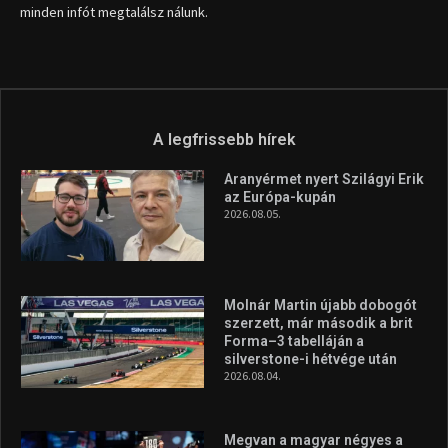
Molnár Martin újabb dobogót
szerzett, már második a brit
Forma–3 tabelláján a
silverstone-i hétvége után
2026.08.04.
Megvan a magyar négyes a
Hungarian Darts Trophyra
2026.07.31.
A legfrissebb videók
Az extrém időjárás és az
aszály következményeire hívja
fel a figyelmet Litkai Gergely
és a Greenpeace közös