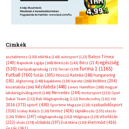
(181)
kickbox
(204)
Jégkorong
(148)
kajakkenu
(138)
karate
(168)
kézilabda
(448)
kosárlabda
(166)
Lewis Hamilton
(168)
magyar
Mercedes
(244)
labdarúgóválogatott
(148)
motorsport
(153)
Opel
rio
Dakar Team
(132)
Rali Világbajnokság
(122)
Rendezvény
(142)
sport
(438)
2016
(373)
szabadidősport
Sportime Magazin
(128)
(316)
tenisz
(416)
Szalay Balázs
(126)
táplálkozás
(155)
utazás
Video
(247)
vitorlázás
(126)
világbajnokság
(162)
Világkupa
(129)
életmód
(416)
(222)
vívás
(174)
vízilabda
(197)
Érdi Mária
(130)
úszás
(361)
Hirdetés