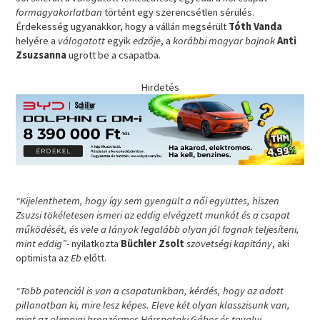
formagyakorlatban
történt egy szerencsétlen sérülés.
Érdekesség ugyanakkor, hogy a vállán megsérült
Tóth Vanda
helyére a
válogatott
egyik
edzője
, a
korábbi magyar bajnok
Anti
Zsuzsanna
ugrott be a csapatba.
Hirdetés
“Kijelenthetem, hogy így sem gyengült a női együttes, hiszen
Zsuzsi tökéletesen ismeri az eddig elvégzett munkát és a csapat
működését, és vele a lányok legalább olyan jól fognak teljesíteni,
mint eddig”-
nyilatkozta
Büchler Zsolt
szövetségi kapitány
, aki
optimista az
Eb
előtt.
“Több potenciál is van a csapatunkban, kérdés, hogy az adott
pillanatban ki, mire lesz képes. Eleve két olyan klasszisunk van,
mint az olimpiai bronzérmes Hárspataki Gábor és tavalyi