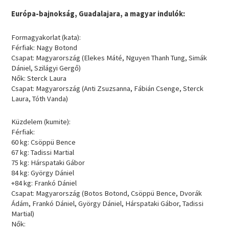
Európa-bajnokság, Guadalajara, a magyar indulók:
Formagyakorlat (kata):
Férfiak: Nagy Botond
Csapat: Magyarország (Elekes Máté, Nguyen Thanh Tung, Simák
Dániel, Szilágyi Gergő)
Nők: Sterck Laura
Csapat: Magyarország (Anti Zsuzsanna, Fábián Csenge, Sterck
Laura, Tóth Vanda)
Küzdelem (kumite):
Férfiak:
60 kg: Csöppü Bence
67 kg: Tadissi Martial
75 kg: Hárspataki Gábor
84 kg: György Dániel
+84 kg: Frankó Dániel
Csapat: Magyarország (Botos Botond, Csöppü Bence, Dvorák
Ádám, Frankó Dániel, György Dániel, Hárspataki Gábor, Tadissi
Martial)
Nők: