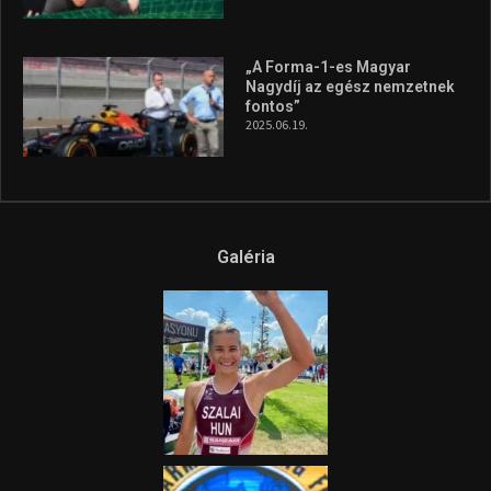
A legfrissebb videók
Az extrém időjárás és az
aszály következményeire hívja
fel a figyelmet Litkai Gergely
és a Greenpeace közös
híradója
2025.08.14.
Ne csak nézd, lásd is a focit! –
itt a Tippmix Teljes
Terjedelem!
2025.08.05.
„A Forma-1-es Magyar
Nagydíj az egész nemzetnek
fontos”
2025.06.19.