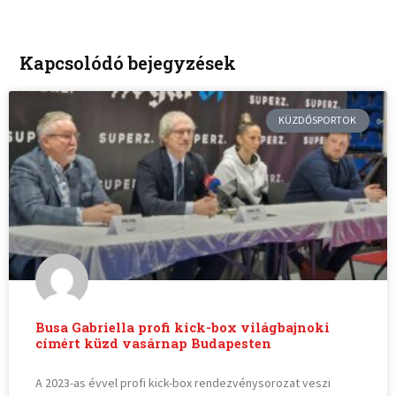
Kapcsolódó bejegyzések
KÜZDŐSPORTOK
Busa Gabriella profi kick-box világbajnoki
címért küzd vasárnap Budapesten
A 2023-as évvel profi kick-box rendezvénysorozat veszi