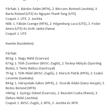
Férfiak: 1. Bárdos Ádám (MTK), 2. Bérczes Botond (Justitia), 3.
Barta Roland (UTE) és Nguyen Thanh Tung (UTE)
Csapat: 1. UTE. 2. Justitia
Nők: 1. Fábián Csenge (MTK), 2. Hógenburg Luca (UTE), 3. Fodor
Amira (UTE) és Gróh Janka (Yama)
Csapat: 1. UTE
Kumite (küzdelem):
Férfiak:
60 kg: 1. Nagy Máté (Szarvas)
67 kg: 1. Tóth Zsombor (BVSC-Zugló), 2. Turányi Mátyás (Sporting
Budo), 3. Tantu Balázs (Gastroyal)
75 kg: 1. Tóth Máté (BVSC-Zugló), 2. Knirsch Patrik (MTK), 3. Szabó
Levente (Gankaku)
84 kg: 1. Hárspataki Gábor (MTK), 2. Dvorák Ádám (Ganz-Kesjár), 3.
Botos Botond (MTK)
+84 kg: 1. György Dániel (Szarvas), 2. Bazsánt Csaba (Raion), 3.
Elekes Máté (Justitia)
Csapat: 1. BVSC-Zugló, 2. MTK, 3. Justitia és MTK