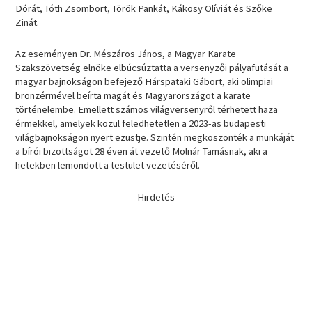
Dórát, Tóth Zsombort, Török Pankát, Kákosy Olíviát és Szőke
Zinát.
Az eseményen Dr. Mészáros János, a Magyar Karate
Szakszövetség elnöke elbúcsúztatta a versenyzői pályafutását a
magyar bajnokságon befejező Hárspataki Gábort, aki olimpiai
bronzérmével beírta magát és Magyarországot a karate
történelembe. Emellett számos világversenyről térhetett haza
érmekkel, amelyek közül feledhetetlen a 2023-as budapesti
világbajnokságon nyert ezüstje. Szintén megköszönték a munkáját
a bírói bizottságot 28 éven át vezető Molnár Tamásnak, aki a
hetekben lemondott a testület vezetéséről.
Hirdetés