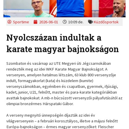
Sportime
2026-06-01
10:09 de.
Küzdősportok
Nyolcszázan indultak a
karate magyar bajnokságon
Szombaton és vasárnap az UTE Megyeri úti Jégcsarnokában
rendezték meg az idei WKF Karate Magyar Bajnokságot. A
versenyen, amelyen hatalmas létszám, 63 klub 800 versenyzője
indult, formagyakorlat (kata) és küzdelem (kumite)
versenyszámokban, egyéniben és csapatban, gyermek, ifjúsági,
kadet, junior, U21, felnőtt, master és para-karate kategóriákban
avattak bajnokokat. A mb-n búcsúzott versenyzői pályafutásától az
olimpiai bronzérmes Hárspataki Gábor.
A verseny megnyitó ünnepségén díjazták az idei év
világversenyein – a februári korosztályos, illetve a májusi felnőtt
Európa-bajnokságon – érmes magyar versenyzőket: Fleischer