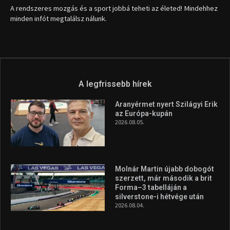
1035 Budapest, Miklós u. 7.
+36 30 471 1373
info (kukac) sportime.hu
Túl a 18. X-en és rendezvények százain a Sportime Magazinnak
továbbra is a legfőbb célja, hogy a mindenki sportját minél
vonzóbbá tegye.
A rendszeres mozgás és a sport jobbá teheti az életed! Mindehhez
minden infót megtalálsz nálunk.
A legfrissebb hírek