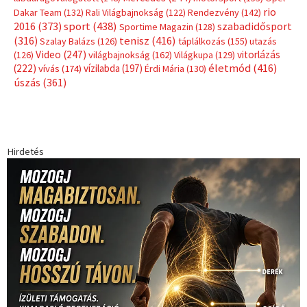
Címkék
Babos Tímea
asztalitenisz
(130)
atlétika
(144)
autosport
(123)
egészség
(240)
Bécs
(214)
Bajnokok Ligája
(168)
Birkózás
(143)
forma 1
(1165)
(530)
Európabajnokság
(173)
ferrari
(139)
Futball
(760)
futás
(305)
Hosszú Katinka
(186)
hungaroring
(181)
kickbox
(204)
Jégkorong
(148)
kajakkenu
(138)
karate
(168)
kézilabda
(448)
kosárlabda
(166)
Lewis Hamilton
(168)
magyar
Mercedes
(244)
labdarúgóválogatott
(148)
motorsport
(153)
Opel
rio
Dakar Team
(132)
Rali Világbajnokság
(122)
Rendezvény
(142)
sport
(438)
2016
(373)
szabadidősport
Sportime Magazin
(128)
(316)
tenisz
(416)
Szalay Balázs
(126)
táplálkozás
(155)
utazás
Video
(247)
vitorlázás
(126)
világbajnokság
(162)
Világkupa
(129)
életmód
(416)
(222)
vívás
(174)
vízilabda
(197)
Érdi Mária
(130)
úszás
(361)