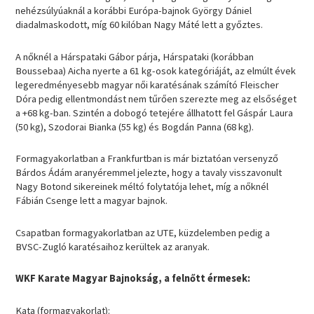
nehézsúlyúaknál a korábbi Európa-bajnok György Dániel
diadalmaskodott, míg 60 kilóban Nagy Máté lett a győztes.
A nőknél a Hárspataki Gábor párja, Hárspataki (korábban
Boussebaa) Aicha nyerte a 61 kg-osok kategóriáját, az elmúlt évek
legeredményesebb magyar női karatésának számító Fleischer
Dóra pedig ellentmondást nem tűrően szerezte meg az elsőséget
a +68 kg-ban. Szintén a dobogó tetejére állhatott fel Gáspár Laura
(50 kg), Szodorai Bianka (55 kg) és Bogdán Panna (68 kg).
Formagyakorlatban a Frankfurtban is már biztatóan versenyző
Bárdos Ádám aranyéremmel jelezte, hogy a tavaly visszavonult
Nagy Botond sikereinek méltó folytatója lehet, míg a nőknél
Fábián Csenge lett a magyar bajnok.
Csapatban formagyakorlatban az UTE, küzdelemben pedig a
BVSC-Zugló karatésaihoz kerültek az aranyak.
WKF Karate Magyar Bajnokság, a felnőtt érmesek:
Kata (formagyakorlat):