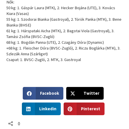
Nők:
50 kg: 1. Gáspár Laura (MTK), 2. Hecker Bojána (UTE), 3. Kovács
Kiara (Vasas)
55 kg: 1. Szodorai Bianka (Gastroyal), 2. Török Panka (MTK), 3. Bene
Bianka (BHSE)
61 kg: 1. Hárspataki Aicha (MTK), 2. Bagotai Viola (Gastroyal), 3.
Tamási Zsófia (BVSC-Zugló)
68 kg: 1. Bogdán Panna (UTE), 2. Czagány Dóra (Dynamic)
+68 kg: 1. Fleischer Dóra (BVSC-Zugló), 2. Riczu Boglárka (MTK), 3.
Szlezák Anna (Szárliget)
Csapat: 1. BVSC-Zugló, 2. MTK, 3. Gastroyal
S
S
Facebook
Twitter
h
h
a
a
S
S
r
r
Linkedin
Pinterest
h
h
e
e
a
a
o
o
r
r
0
n
n
e
e