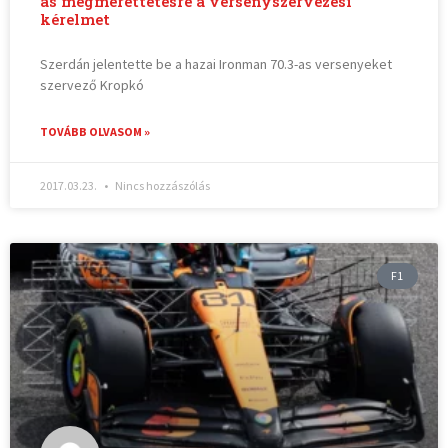
as megmérettetésre a versenyszervezési
kérelmet
Szerdán jelentette be a hazai Ironman 70.3-as versenyeket
szervező Kropkó
TOVÁBB OLVASOM »
2017.03.23.
Nincs hozzászólás
F1