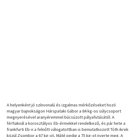
A helyenként jó színvonalú és izgalmas mérkőzéseket hozó
magyar bajnokságon Hárspataki Gábor a 84 kg-os súlycsoport
megnyerésével aranyéremmel búcsúzott pályafutásától. A
férfiaknál a korosztályos Eb-érmekkel rendelkező, és pár hete a
frankfurti Eb-n a felnőtt válogatottban is bemutatkozott Tóth ikrek
közül Zsombor a 67 kg-ot, Máté pedig a 75 kg-ot nyerte meg. A