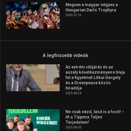
Aranyérmet nyert Szilágyi Erik
az Európa-kupán
2026.08.05.
Molnár Martin újabb dobogót
szerzett, már második a brit
Forma–3 tabelláján a
silverstone-i hétvége után
2026.08.04.
Megvan a magyar négyes a
Hungarian Darts Trophyra
2026.07.31.