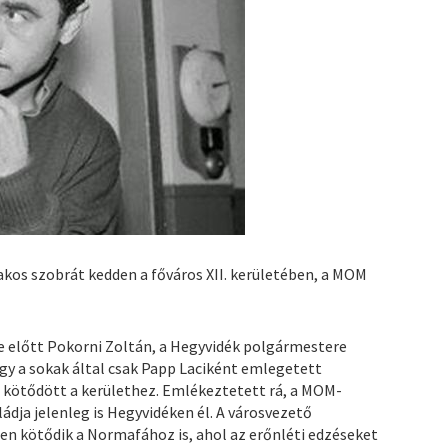
kos szobrát kedden a főváros XII. kerületében, a MOM
se előtt Pokorni Zoltán, a Hegyvidék polgármestere
gy a sokak által csak Papp Laciként emlegetett
 kötődött a kerülethez. Emlékeztetett rá, a MOM-
ádja jelenleg is Hegyvidéken él. A városvezető
n kötődik a Normafához is, ahol az erőnléti edzéseket