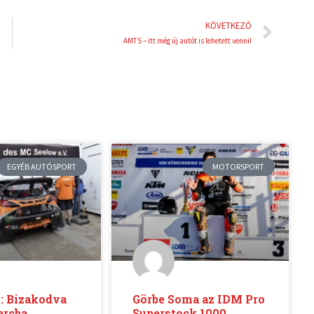
Köve
KÖVETKEZŐ
AMTS – itt még új autót is lehetett venni!
EGYÉB AUTÓSPORT
MOTORSPORT
: Bizakodva
Görbe Soma az IDM Pro
arcba
Superstock 1000