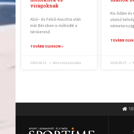
virágoknak
Kis Ádám és 
Alsó– és Felső-Ausztria után
utolsó hétvé
már Bécsben is működik a
németország
társkereső
TOVÁBB OLVA
TOVÁBB OLVASOM »
2024.04.21.
Nincs hozzászólás
2016.05.27.
N
10