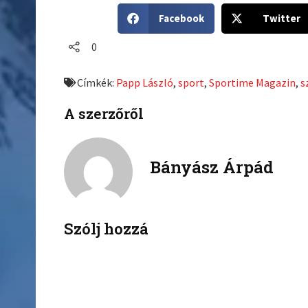
S
S
Facebook
Twitter
h
h
a
a
0
r
r
e
e
Címkék:
Papp László
,
sport
,
Sportime Magazin
,
s
o
o
n
n
A szerzőről
f
t
a
w
c
i
Bányász Árpád
e
t
b
t
o
e
o
r
k
Szólj hozzá