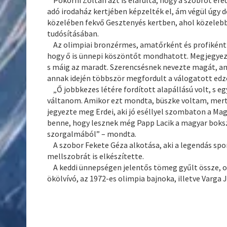
adó irodaház kertjében képzelték el, ám végül úgy d
közelében fekvő Gesztenyés kertben, ahol közelebb 
tudósításában.
Az olimpiai bronzérmes, amatőrként és profiként i
hogy ő is ünnepi köszöntőt mondhatott. Megjegyezt
s máig az maradt. Szerencsésnek nevezte magát, ami
annak idején többször megfordult a válogatott edz
„Ő jobbkezes létére fordított alapállású volt, s e
váltanom. Amikor ezt mondta, büszke voltam, mert 
jegyezte meg Erdei, aki jó eséllyel szombaton a Ma
benne, hogy lesznek még Papp Lacik a magyar boksz
szorgalmából” – mondta.
A szobor Fekete Géza alkotása, aki a legendás sp
mellszobrát is elkészítette.
A keddi ünnepségen jelentős tömeg gyűlt össze, o
ökölvívó, az 1972-es olimpia bajnoka, illetve Varga 