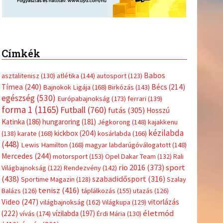
Címkék
Babos
asztalitenisz
(130)
atlétika
(144)
autosport
(123)
Tímea
(240)
Bécs
(214)
Bajnokok Ligája
(168)
Birkózás
(143)
egészség
(530)
Európabajnokság
(173)
ferrari
(139)
forma 1
(1165)
Futball
(760)
futás
(305)
Hosszú
Katinka
(186)
hungaroring
(181)
Jégkorong
(148)
kajakkenu
kézilabda
kickbox
(204)
(138)
karate
(168)
kosárlabda
(166)
(448)
Lewis Hamilton
(168)
magyar labdarúgóválogatott
(148)
Mercedes
(244)
motorsport
(153)
Opel Dakar Team
(132)
Rali
sport
rio 2016
(373)
Világbajnokság
(122)
Rendezvény
(142)
(438)
szabadidősport
(316)
Sportime Magazin
(128)
Szalay
tenisz
(416)
Balázs
(126)
táplálkozás
(155)
utazás
(126)
Video
(247)
vitorlázás
világbajnokság
(162)
Világkupa
(129)
életmód
(222)
vívás
(174)
vízilabda
(197)
Érdi Mária
(130)