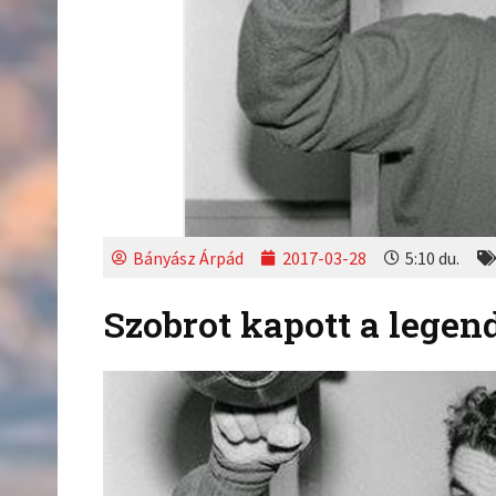
Bányász Árpád
2017-03-28
5:10 du.
Szobrot kapott a legen