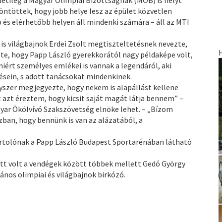
öntöttek, hogy jobb helye lesz az épület közvetlen
és elérhetőbb helyen áll mindenki számára – áll az MTI
s világbajnok Erdei Zsolt megtiszteltetésnek nevezte,
e, hogy Papp László gyerekkorától nagy példaképe volt,
ért személyes emlékei is vannak a legendáról, aki
ésein, s adott tanácsokat mindenkinek.
gyszer megjegyezte, hogy nekem is alapállást kellene
azt éreztem, hogy kicsit saját magát látja bennem” –
gyar Ökölvívó Szakszövetség elnöke lehet. – „Bízom
ban, hogy bennünk is van az alázatából, a
ortolónak a Papp László Budapest Sportarénában látható
tt volt a vendégek között többek mellett Gedó György
János olimpiai és világbajnok birkózó.