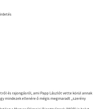
irdetés
ről és rajongásról, ami Papp Lászlót vette körül annak
 hogy mindezek ellenére ő mégis megmaradt „szerény
detileg a Magyar Olimpiai Bizottságnak (MOB) is helyt