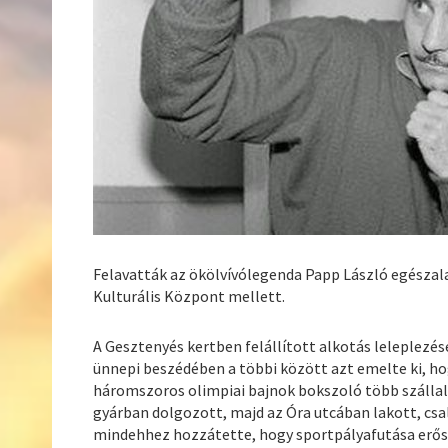
Felavatták az ökölvívólegenda Papp László egészala
Kulturális Központ mellett.
A Gesztenyés kertben felállított alkotás leleplezé
ünnepi beszédében a többi között azt emelte ki, ho
háromszoros olimpiai bajnok bokszoló több szállal
gyárban dolgozott, majd az Óra utcában lakott, csal
mindehhez hozzátette, hogy sportpályafutása erőse