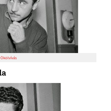
Ökölvívás
da