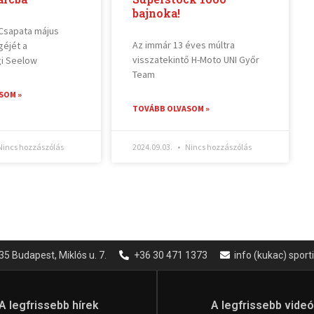
bajnoka!
Csapata május
Az immár 13 éves múltra
géjét a
visszatekintő H-Moto UNI Győr
i Seelow
Team
SOM »
TOVÁBB OLVASOM »
incs hozzászólás
2024.09.03.
Nincs hozzászólás
35 Budapest, Miklós u. 7.
+36 30 471 1373
info (kukac) spor
A legfrissebb hírek
A legfrissebb vide