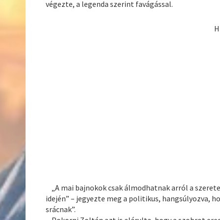
végezte, a legenda szerint favágással.
H
„A mai bajnokok csak álmodhatnak arról a szeretet
idején” – jegyezte meg a politikus, hangsúlyozva,
srácnak”.
Pokorni Zoltán azt is elárulta, hogy a szobrot ere