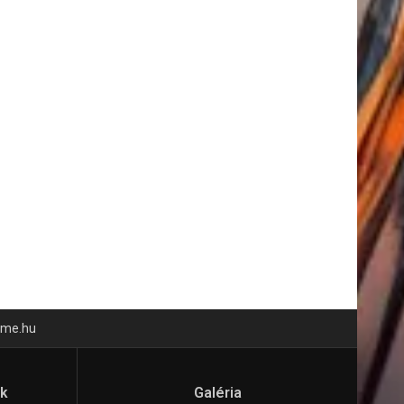
time.hu
ók
Galéria