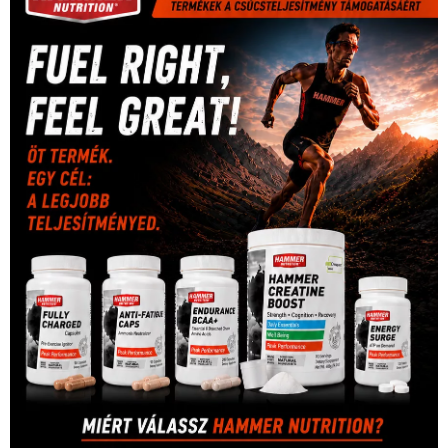
rio
Dakar Team
(132)
Rali Világbajnokság
(122)
Rendezvény
(142)
sport
(438)
2016
(373)
szabadidősport
Sportime Magazin
(128)
(316)
tenisz
(416)
Szalay Balázs
(126)
táplálkozás
(155)
utazás
Video
(247)
vitorlázás
(126)
világbajnokság
(162)
Világkupa
(129)
életmód
(416)
(222)
vívás
(174)
vízilabda
(197)
Érdi Mária
(130)
úszás
(361)
Hirdetés