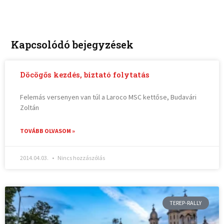
Kapcsolódó bejegyzések
Döcögős kezdés, biztató folytatás
Felemás versenyen van túl a Laroco MSC kettőse, Budavári
Zoltán
TOVÁBB OLVASOM »
2014.04.03.
Nincs hozzászólás
TEREP-RALLY