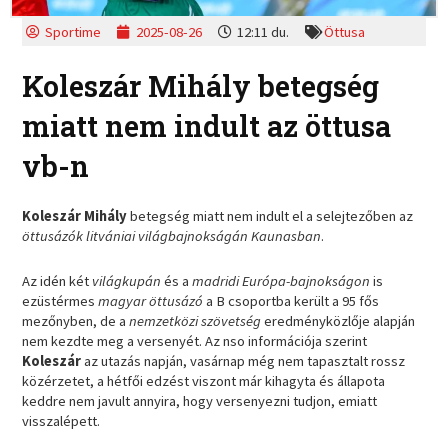
Sportime
2025-08-26
12:11 du.
Öttusa
Koleszár Mihály betegség
miatt nem indult az öttusa
vb-n
Koleszár Mihály
betegség miatt nem indult el a selejtezőben az
öttusázók litvániai világbajnokságán Kaunasban
.
Az idén két
világkupán
és a
madridi Európa-bajnokságon
is
ezüstérmes
magyar öttusázó
a B csoportba került a 95 fős
mezőnyben, de a
nemzetközi szövetség
eredményközlője alapján
nem kezdte meg a versenyét. Az nso információja szerint
Koleszár
az utazás napján, vasárnap még nem tapasztalt rossz
közérzetet, a hétfői edzést viszont már kihagyta és állapota
keddre nem javult annyira, hogy versenyezni tudjon, emiatt
visszalépett.