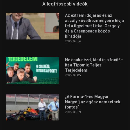
Forma–3 tabelláján a
silverstone-i hétvége után
2026.08.04.
Megvan a magyar négyes a
Hungarian Darts Trophyra
2026.07.31.
A legfrissebb videók
Az extrém időjárás és az
aszály következményeire hívja
fel a figyelmet Litkai Gergely
és a Greenpeace közös
híradója
2025.08.14.