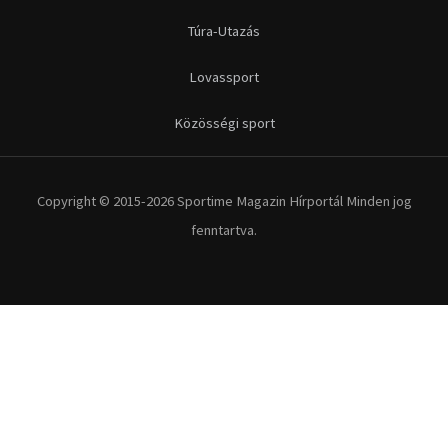
Futás
Kerékpár
Extrém Sportok
Fitnesz
Egyéb szabadidősport
Túra-Utazás
Lovassport
Közösségi sport