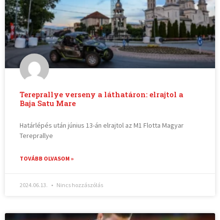
Tereprallye verseny a láthatáron: elrajtol a
Baja Satu Mare
Határlépés után június 13-án elrajtol az M1 Flotta Magyar
Tereprallye
TOVÁBB OLVASOM »
2024.06.13.
Nincs hozzászólás