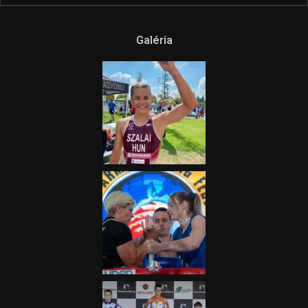
Ne csak nézd, lásd is a focit! –
itt a Tippmix Teljes
Terjedelem!
2025.08.05.
„A Forma-1-es Magyar
Nagydíj az egész nemzetnek
fontos”
2025.06.19.
Galéria