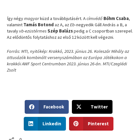
Így négy
magyar
küzd a továbbjutásért. A
címvédő
Bőhm Csaba
,
valamint
Tamás Botond
az A, az
Eb
-negyedik Gáll András a B, a
tavaly
vb-ezüstérmes
Szép Balázs
pedig a C csoportban szerepel.
Az elődöntős folytatáshoz az első 12 között kell végezni.
Forrás: MTI, nyitókép: Krakkó, 2023. június 26. Koleszár Mihály az
öttusázók kombinált versenyszámában az Európa Játékokon a
krakkói AWF Sport Centrumban 2023. június 26-án. MTI/Czeglédi
Zsolt
S
S
Facebook
Twitter
h
h
a
a
S
S
r
r
Linkedin
Pinterest
h
h
e
e
a
a
o
o
r
r
0