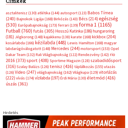
Címkék
Babos Tímea
asztalitenisz
(130)
atlétika
(144)
autosport
(123)
egészség
(240)
Bécs
(214)
Bajnokok Ligája
(168)
Birkózás
(143)
forma 1
(1165)
(530)
Európabajnokság
(173)
ferrari
(139)
Futball
(760)
futás
(305)
Hosszú Katinka
(186)
hungaroring
(181)
kickbox
(204)
Jégkorong
(148)
kajakkenu
(138)
karate
(168)
kézilabda
(448)
kosárlabda
(166)
Lewis Hamilton
(168)
magyar
Mercedes
(244)
labdarúgóválogatott
(148)
motorsport
(153)
Opel