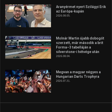
Túl a 18. X-en és rendezvények százain a Sportime Magazinnak
továbbra is a legfőbb célja, hogy a mindenki sportját minél
vonzóbbá tegye.
A rendszeres mozgás és a sport jobbá teheti az életed! Mindehhez
minden infót megtalálsz nálunk.
A legfrissebb hírek
Aranyérmet nyert Szilágyi Erik
az Európa-kupán
2026.08.05.
Molnár Martin újabb dobogót
szerzett, már második a brit