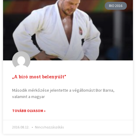
RIO 2016
„A bíró most belenyúlt”
Második mérkőzése jelentette a végállomást Bor Barna,
valamint a magyar
TOVÁBB OLVASOM »
2016.08.12.
Nincs hozzászólás