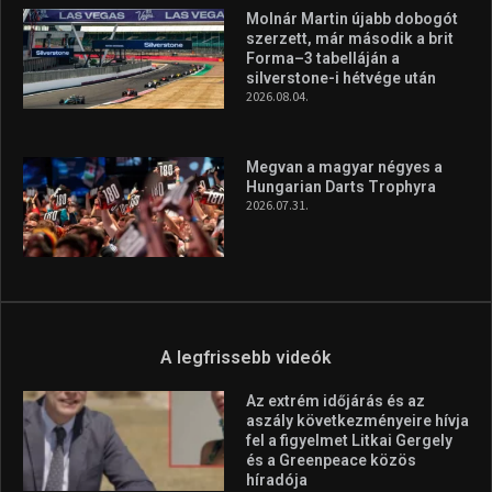
Molnár Martin újabb dobogót
szerzett, már második a brit
Forma–3 tabelláján a
silverstone-i hétvége után
2026.08.04.
Megvan a magyar négyes a
Hungarian Darts Trophyra
2026.07.31.
A legfrissebb videók
Az extrém időjárás és az
aszály következményeire hívja
fel a figyelmet Litkai Gergely
és a Greenpeace közös
híradója