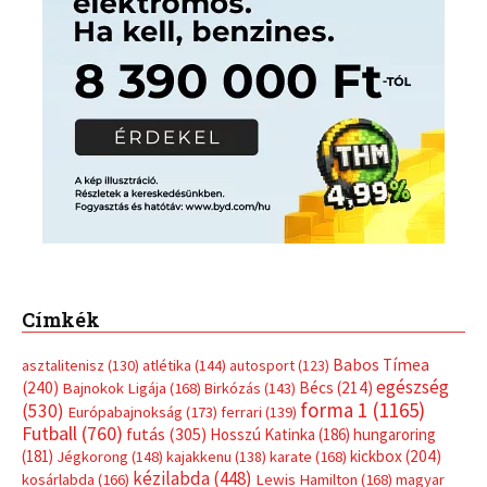
Címkék
Babos Tímea
asztalitenisz
(130)
atlétika
(144)
autosport
(123)
egészség
(240)
Bécs
(214)
Bajnokok Ligája
(168)
Birkózás
(143)
forma 1
(1165)
(530)
Európabajnokság
(173)
ferrari
(139)
Futball
(760)
futás
(305)
Hosszú Katinka
(186)
hungaroring
(181)
kickbox
(204)
Jégkorong
(148)
kajakkenu
(138)
karate
(168)
kézilabda
(448)
kosárlabda
(166)
Lewis Hamilton
(168)
magyar