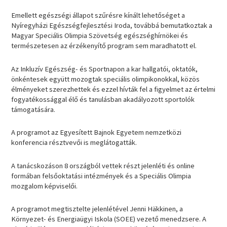
Emellett egészségi állapot szűrésre kínált lehetőséget a
Nyíregyházi Egészségfejlesztési Iroda, továbbá bemutatkoztak a
Magyar Speciális Olimpia Szövetség egészséghírnökei és
természetesen az érzékenyítő program sem maradhatott el.
Az Inkluzív Egészség- és Sportnapon a kar hallgatói, oktatók,
önkéntesek együtt mozogtak speciális olimpikonokkal, közös
élményeket szerezhettek és ezzel hívták fel a figyelmet az értelmi
fogyatékossággal élő és tanulásban akadályozott sportolók
támogatására.
A programot az Egyesített Bajnok Egyetem nemzetközi
konferencia résztvevői is meglátogatták.
A tanácskozáson 8 országból vettek részt jelenléti és online
formában felsőoktatási intézmények és a Speciális Olimpia
mozgalom képviselői.
A programot megtisztelte jelenlétével Jenni Häkkinen, a
Környezet- és Energiaügyi Iskola (SOEE) vezető menedzsere. A