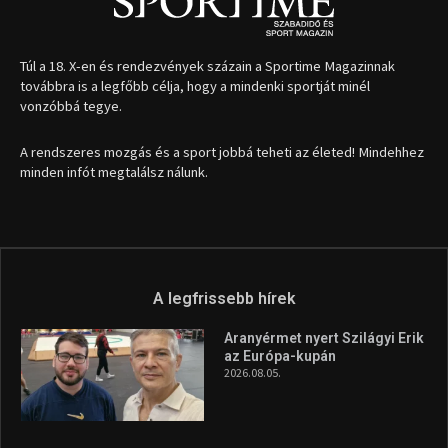
Túl a 18. X-en és rendezvények százain a Sportime Magazinnak
továbbra is a legfőbb célja, hogy a mindenki sportját minél
vonzóbbá tegye.
A rendszeres mozgás és a sport jobbá teheti az életed! Mindehhez
minden infót megtalálsz nálunk.
A legfrissebb hírek
Aranyérmet nyert Szilágyi Erik
az Európa-kupán
2026.08.05.