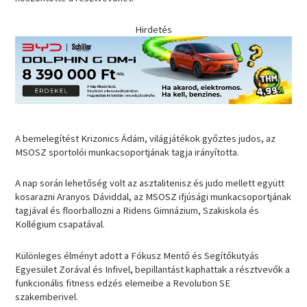
Hirdetés
A bemelegítést Krizonics Ádám, világjátékok győztes judos, az
MSOSZ sportolói munkacsoportjának tagja irányította.
A nap során lehetőség volt az asztalitenisz és judo mellett együtt
kosarazni Aranyos Dáviddal, az MSOSZ ifjúsági munkacsoportjának
tagjával és floorballozni a Ridens Gimnázium, Szakiskola és
Kollégium csapatával.
Különleges élményt adott a Fókusz Mentő és Segítőkutyás
Egyesület Zorával és Infivel, bepillantást kaphattak a résztvevők a
funkcionális fitness edzés elemeibe a Revolution SE
szakemberivel.