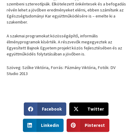
szembeni sztereotípiák. Elkötelezett önkéntesek és a befogadás
révén lehet a jövőben eredményeket elérni, ebben számítunk az
Egészségtudományi Kar együttműködésére is – emelte ki a
szakember.
A szakmai programokat közösségépítő, informális
élményprogramok kísérték. A részvevők megegyeztek az
Egyesített Bajnok Egyetem projekt közös fejlesztésében és az
együttműködés folytatásában a jövőben is.
Szöveg: Szőke Viktória, Forrás: Pázmány Viktória, Fotók: DV
Studio 2013
S
S
Facebook
Twitter
h
h
a
a
S
S
r
r
Linkedin
Pinterest
h
h
e
e
a
a