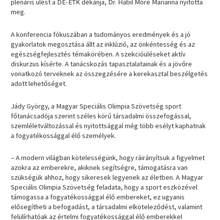
plenáris ülést a DE-ETK dékánja, Dr. Habil Móré Marianna nyitotta
meg.
A konferencia fókuszában a tudományos eredmények és a jó
gyakorlatok megosztása állt az inklúzió, az önkéntesség és az
egészségfejlesztés témakörében. A szekcióüléseket aktív
diskurzus kísérte. A tanácskozás tapasztalatainak és a jövőre
vonatkozó terveknek az összegzésére a kerekasztal beszélgetés
adott lehetőséget.
Jády György, a Magyar Speciális Olimpia Szövetség sport
főtanácsadója szerint széles körű társadalmi összefogással,
szemléletváltozással és nyitottsággal még több esélyt kaphatnak
a fogyatékossággal élő személyek.
– A modern világban kötelességünk, hogy ráirányítsuk a figyelmet
azokra az emberekre, akiknek segítségre, támogatásra van
szükségük ahhoz, hogy sikeresek legyenek az életben. A Magyar
Speciális Olimpia Szövetség feladata, hogy a sport eszközével
támogassa a fogyatékossággal élő embereket, ez ugyanis
elősegítheti a befogadást, a társadalmi elköteleződést, valamint
felülírhatóak az értelmi fogyatékossággal élő emberekkel