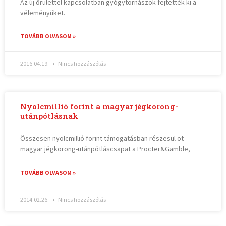
Az új őrülettel kapcsolatban gyógytornászok fejtették ki a
véleményüket.
TOVÁBB OLVASOM »
2016.04.19.
Nincs hozzászólás
Nyolcmillió forint a magyar jégkorong-
utánpótlásnak
Összesen nyolcmillió forint támogatásban részesül öt
magyar jégkorong-utánpótláscsapat a Procter&Gamble,
TOVÁBB OLVASOM »
2014.02.26.
Nincs hozzászólás