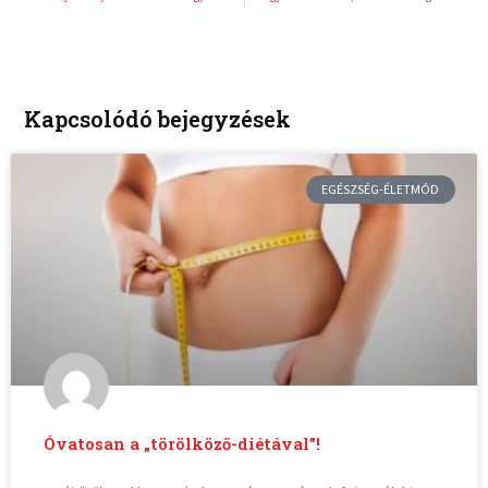
Kapcsolódó bejegyzések
EGÉSZSÉG-ÉLETMÓD
Óvatosan a „törölköző-diétával”!