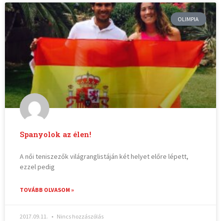
OLIMPIA
Spanyolok az élen!
A női teniszezők világranglistáján két helyet előre lépett,
ezzel pedig
TOVÁBB OLVASOM »
2017.09.11.
Nincs hozzászólás