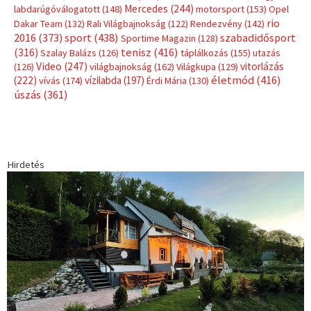
Mercedes
(244)
labdarúgóválogatott
(148)
motorsport
(153)
Opel
rio
Dakar Team
(132)
Rali Világbajnokság
(122)
Rendezvény
(142)
sport
(438)
2016
(373)
szabadidősport
Sportime Magazin
(128)
(316)
tenisz
(416)
Szalay Balázs
(126)
táplálkozás
(155)
utazás
Video
(247)
vitorlázás
(126)
világbajnokság
(162)
Világkupa
(129)
életmód
(416)
(222)
vívás
(174)
vízilabda
(197)
Érdi Mária
(130)
úszás
(361)
Hirdetés