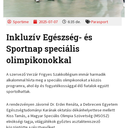
Sportime
2025-07-07
6:35 de.
Parasport
Inkluzív Egészség- és
Sportnap speciális
olimpikonokkal
A szervező Verzár Frigyes Szakkollégium immár harmadik
alkalommal hívta meg a speciális olimpikonokat a közös
programra, ahol ép és fogyatékossággal élő fiatalok együtt
sportolhattak.
A rendezvényen Jávorné Dr. Erdei Renáta, a Debreceni Egyetem
Egészségtudományi Karának oktatási dékánhelyettese mellett
Kiss Tamás, a Magyar Speciális Olimpia Szövetség (MSOSZ)
elnökségi tagja, világjátékok győztes asztaliteniszező
köszöntötte a résztvevőket.