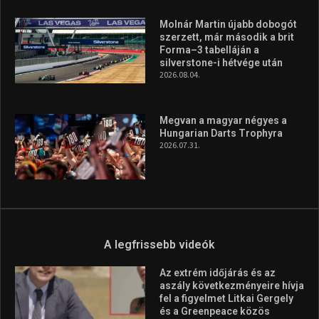
minden infót megtalálsz nálunk.
A legfrissebb hírek
Aranyérmet nyert Szilágyi Erik
az Európa-kupán
2026.08.05.
Molnár Martin újabb dobogót
szerzett, már második a brit
Forma–3 tabelláján a
silverstone-i hétvége után
2026.08.04.
Megvan a magyar négyes a