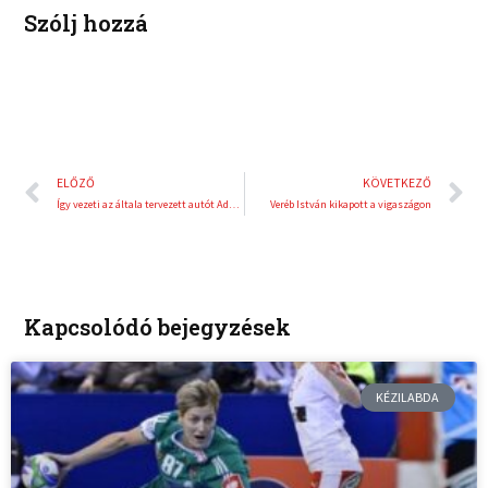
Szólj hozzá
Előző
K
ELŐZŐ
KÖVETKEZŐ
Így vezeti az általa tervezett autót Adrian Newey
Veréb István kikapott a vigaszágon
Kapcsolódó bejegyzések
KÉZILABDA