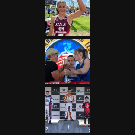
„A Forma-1-es Magyar
Nagydíj az egész nemzetnek
fontos”
2025.06.19.
Galéria