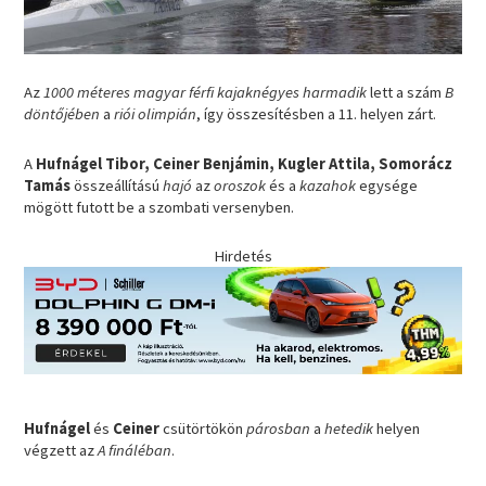
Az
1000 méteres magyar férfi kajaknégyes harmadik
lett a szám
B
döntőjében
a
riói olimpián
, így összesítésben a 11. helyen zárt.
A
Hufnágel Tibor, Ceiner Benjámin, Kugler Attila, Somorácz
Tamás
összeállítású
hajó
az
oroszok
és a
kazahok
egysége
mögött futott be a szombati versenyben.
Hirdetés
Hufnágel
és
Ceiner
csütörtökön
párosban
a
hetedik
helyen
végzett az
A fináléban
.