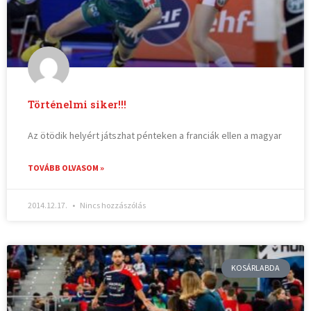
Történelmi siker!!!
Az ötödik helyért játszhat pénteken a franciák ellen a magyar
TOVÁBB OLVASOM »
2014.12.17.
Nincs hozzászólás
KOSÁRLABDA