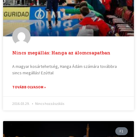
Nincs megállás: Hanga az álomcsapatban
A magyar kosártehetség, Hanga Ádám számára továbbra
sincs megállás! Ezúttal
TOVÁBB OLVASOM »
2016.03.29.
Nincs hozzászólás
F1