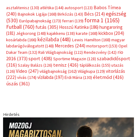
Címkék
Babos Tímea
asztalitenisz
(130)
atlétika
(144)
autosport
(123)
egészség
(240)
Bécs
(214)
Bajnokok Ligája
(168)
Birkózás
(143)
forma 1
(1165)
(530)
Európabajnokság
(173)
ferrari
(139)
Futball
(760)
futás
(305)
Hosszú Katinka
(186)
hungaroring
(181)
kickbox
(204)
Jégkorong
(148)
kajakkenu
(138)
karate
(168)
kézilabda
(448)
kosárlabda
(166)
Lewis Hamilton
(168)
magyar
Mercedes
(244)
labdarúgóválogatott
(148)
motorsport
(153)
Opel
rio
Dakar Team
(132)
Rali Világbajnokság
(122)
Rendezvény
(142)