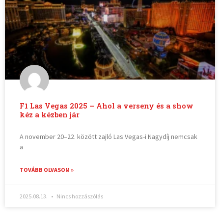
F1 Las Vegas 2025 – Ahol a verseny és a show
kéz a kézben jár
A november 20–22. között zajló Las Vegas-i Nagydíj nemcsak
a
TOVÁBB OLVASOM »
2025.08.13.
Nincs hozzászólás