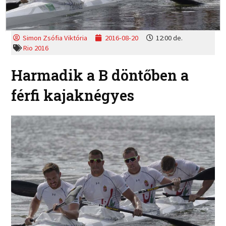
Simon Zsófia Viktória
2016-08-20
12:00 de.
Rio 2016
Harmadik a B döntőben a
férfi kajaknégyes