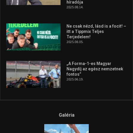
Hungarian Darts Trophyra
2026.07.31.
A legfrissebb videók
Az extrém időjárás és az
aszály következményeire hívja
fel a figyelmet Litkai Gergely
és a Greenpeace közös
híradója
2025.08.14.
Ne csak nézd, lásd is a focit! –
itt a Tippmix Teljes
Terjedelem!
2025.08.05.