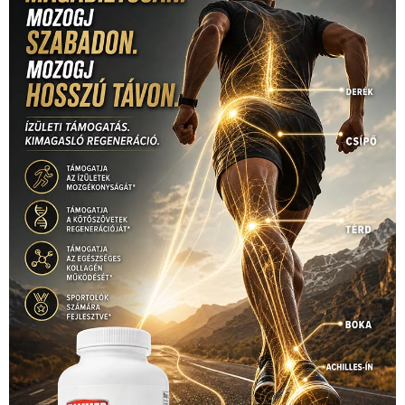
sport
(438)
2016
(373)
szabadidősport
Sportime Magazin
(128)
(316)
tenisz
(416)
Szalay Balázs
(126)
táplálkozás
(155)
utazás
Video
(247)
vitorlázás
(126)
világbajnokság
(162)
Világkupa
(129)
életmód
(416)
(222)
vívás
(174)
vízilabda
(197)
Érdi Mária
(130)
úszás
(361)
Hirdetés