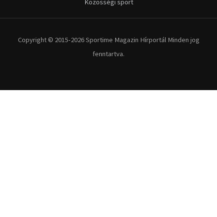
Kerékpár
Extrém Sportok
Fitnesz
Egyéb szabadidősport
Túra-Utazás
Lovassport
Közösségi sport
Copyright © 2015-2026 Sportime Magazin Hírportál Minden jog
fenntartva.