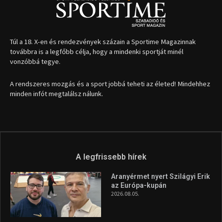
1035 Budapest, Miklós u. 7.
+36 30 471 1373
info (kukac) sportime.hu
Túl a 18. X-en és rendezvények százain a Sportime Magazinnak
továbbra is a legfőbb célja, hogy a mindenki sportját minél
vonzóbbá tegye.
A rendszeres mozgás és a sport jobbá teheti az életed! Mindehhez