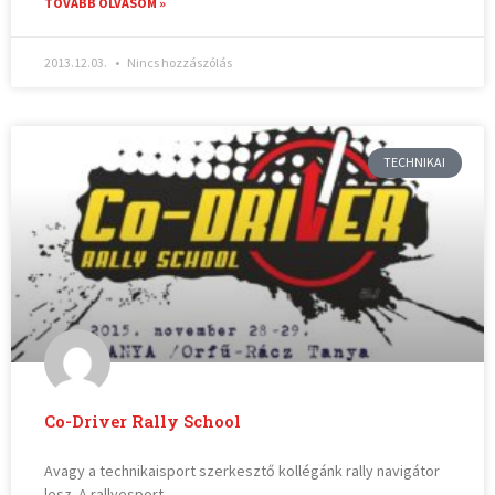
TOVÁBB OLVASOM »
2013.12.03.
Nincs hozzászólás
TECHNIKAI
Co-Driver Rally School
Avagy a technikaisport szerkesztő kollégánk rally navigátor
lesz. A rallyesport