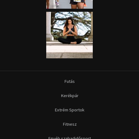
Futás
Kerékpár
Extrém Sportok
Fitnesz
Egyéb szabadidősport