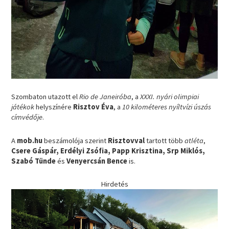
Szombaton utazott el
Rio de Janeiróba
, a
XXXI. nyári olimpiai
játékok
helyszínére
Risztov Éva
, a
10 kilométeres nyíltvízi úszás
címvédője
.
A
mob.hu
beszámolója szerint
Risztovval
tartott több
atléta
,
Csere Gáspár, Erdélyi Zsófia, Papp Krisztina, Srp Miklós,
Szabó Tünde
és
Venyercsán Bence
is.
Hirdetés