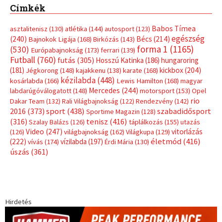
Címkék
Babos Tímea
asztalitenisz
(130)
atlétika
(144)
autosport
(123)
egészség
(240)
Bécs
(214)
Bajnokok Ligája
(168)
Birkózás
(143)
forma 1
(1165)
(530)
Európabajnokság
(173)
ferrari
(139)
Futball
(760)
futás
(305)
Hosszú Katinka
(186)
hungaroring
(181)
kickbox
(204)
Jégkorong
(148)
kajakkenu
(138)
karate
(168)
kézilabda
(448)
kosárlabda
(166)
Lewis Hamilton
(168)
magyar
Mercedes
(244)
labdarúgóválogatott
(148)
motorsport
(153)
Opel
rio
Dakar Team
(132)
Rali Világbajnokság
(122)
Rendezvény
(142)
sport
(438)
2016
(373)
szabadidősport
Sportime Magazin
(128)
(316)
tenisz
(416)
Szalay Balázs
(126)
táplálkozás
(155)
utazás
Video
(247)
vitorlázás
(126)
világbajnokság
(162)
Világkupa
(129)
életmód
(416)
(222)
vívás
(174)
vízilabda
(197)
Érdi Mária
(130)
úszás
(361)
Hirdetés