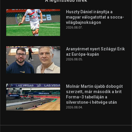
A legfrissebb hírek
Huszty Dániel irányítja a
magyar válogatottat a socca-
világbajnokságon
2026.08.07.
Aranyérmet nyert Szilágyi Erik
az Európa-kupán
2026.08.05.
Molnár Martin újabb dobogót
szerzett, már második a brit
Forma–3 tabelláján a
silverstone-i hétvége után
2026.08.04.