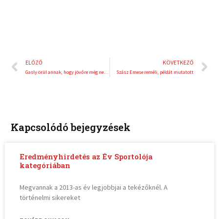
Előző
K
ELŐZŐ
KÖVETKEZŐ
Gasly örül annak, hogy jövőre még nem lesz glória
Szász Emese reméli, példát mutatott
Kapcsolódó bejegyzések
Eredményhirdetés az Év Sportolója
kategóriában
Megvannak a 2013-as év legjobbjai a tekézőknél. A
történelmi sikereket