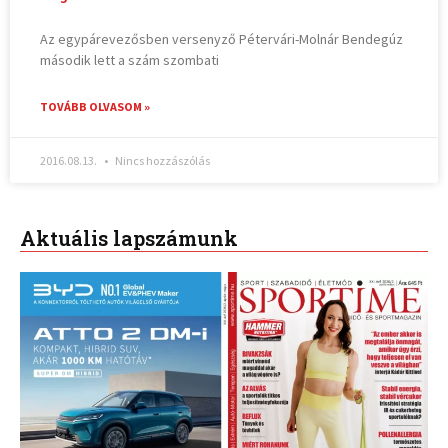
Az egypárevezősben versenyző Pétervári-Molnár Bendegúz
második lett a szám szombati
TOVÁBB OLVASOM »
2016.08.13.
Nincs hozzászólás
Aktuális lapszámunk