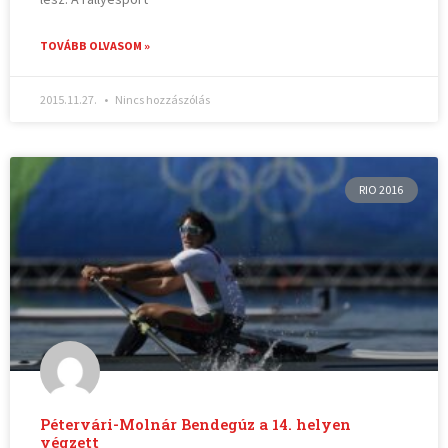
TOVÁBB OLVASOM »
2015.11.27.
Nincs hozzászólás
RIO 2016
Pétervári-Molnár Bendegúz a 14. helyen
végzett