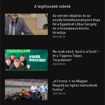
A legfrissebb videók
Az extrém időjárás és az
aszály következményeire hívja
fel a figyelmet Litkai Gergely
és a Greenpeace közös
híradója
2025.08.14.
Ne csak nézd, lásd is a focit! –
itt a Tippmix Teljes
Terjedelem!
2025.08.05.
„A Forma-1-es Magyar
Nagydíj az egész nemzetnek
fontos”
2025.06.19.