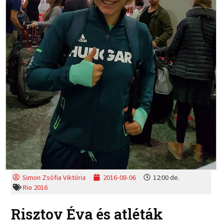
Simon Zsófia Viktória
2016-08-06
12:00 de.
Rio 2016
Risztov Éva és atléták