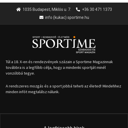
1035 Budapest, Miklós u. 7.
+36 30 471 1373
info (kukac) sportime.hu
Túl a 18. X-en és rendezvények százain a Sportime Magazinnak
továbbra is a legfőbb célja, hogy a mindenki sportját minél
vonzóbbá tegye.
A rendszeres mozgás és a sport jobbá teheti az életed! Mindehhez
minden infót megtalálsz nálunk.