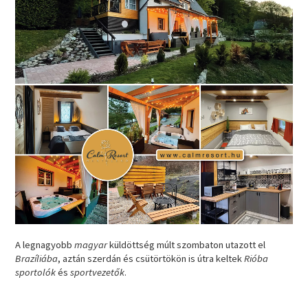
A legnagyobb
magyar
küldöttség múlt szombaton utazott el
Brazíliába
, aztán szerdán és csütörtökön is útra keltek
Rióba
sportolók
és
sportvezetők
.